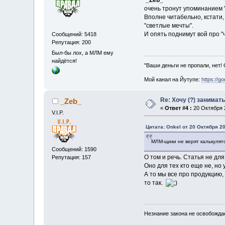
_Zeb_
очень тронут упоминанием
Вполне читабельно, кстати,
"светлые мечты".
И опять поднимут вой про "
Сообщений: 5418
Репутация: 200
Был-бы лох, а МЛМ ему
найдётся!
"Ваши деньги не пропали, нет!
Мой канал на Йутупе:
https://g
Re: Хочу (?) занимат
_Zeb_
«
Ответ #4 :
20 Октября 2
V.I.P.
Цитата: Onkel от 20 Октября 20
МЛМ-щики не верят калькулято
Сообщений: 1590
О том и речь. Статья не дл
Репутация: 157
Оно для тех кто еще не, но
А то мы все про продукцию,
то так.
Незнание закона не освобождае