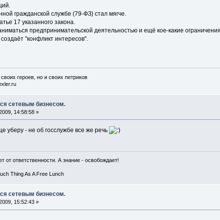
щий.
нной гражданской службе (79-ФЗ) стал мягче.
тье 17 указанного закона.
 заниматься предпринимательской деятельностью и ещё кое-какие ограничени
 создаёт "конфликт интересов".
 своих героев, но и своих петриков
xler.ru
ься сетевым бизнесом.
009, 14:58:58 »
ще уберу - не об госслужбе все же речь
т от ответственности. А знание - освобождает!
Such Thing As A Free Lunch
ься сетевым бизнесом.
009, 15:52:43 »