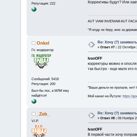
Коррективы будут? Или зав
Репутация: 222
AUT VIAM INVENIAM AUT FAC
"Я мзду не беру, мне за держа
Re: Хочу (?) занимат
Onkel
«
Ответ #7 :
22 Октября 2
Гл. модератор
IvanOFF
корректуры можно и опосля 
так быстро - еще мало кто 
Сообщений: 5418
Репутация: 200
"Ваши деньги не пропали, нет!
Был-бы лох, а МЛМ ему
найдётся!
Мой канал на Йутупе:
https://g
Re: Хочу (?) занимат
_Zeb_
«
Ответ #8 :
09 Ноября 20
V.I.P.
IvanOFF
В первой части хочу поправ