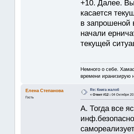
+10. Далее. Вы
касается теку
в запрошеной 
начали ернича
текущей ситуа
Немного о себе. Хамас
времени иранизирую 
Re: Книга жалоб
Елена Степанова
«
Ответ #12 :
04 Октября 201
Гость
А. Тогда все я
инф.безопасно
самореализует