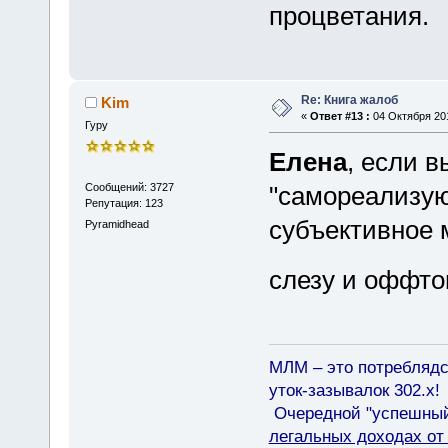
процветания.
Re: Книга жалоб
Kim
«
Ответ #13 :
04 Октября 201
Гуру
Елена
, если в
Сообщений: 3727
"самореализуют
Репутация: 123
субъективное 
Pyramidhead
слезу и оффто
МЛМ – это потреблядс
уток-зазывалок 302.x!
Очередной "успешный"
легальных доходах о