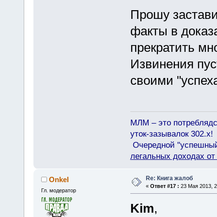
Прошу застави
факты в доказ
прекратить мн
Извинения пус
своими "успех
МЛМ – это потреблядс
уток-зазывалок 302.x!
Очередной "успешный"
легальных доходах о
Re: Книга жалоб
Onkel
«
Ответ #17 :
23 Мая 2013, 2
Гл. модератор
Kim
,