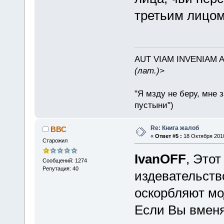
третьим лицом
AUT VIAM INVENIAM 
(лат.)>
"Я мзду не беру, мне 
пустыни")
Re: Книга жалоб
ВВС
«
Ответ #5 :
18 Октября 2010
Старожил
IvanOFF
, Этот
Сообщений: 1274
Репутация: 40
издевательств
оскорбляют мо
Если Вы вменя