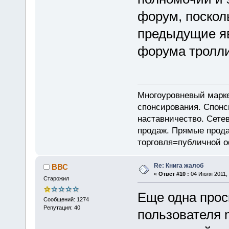
форум, посколь
предыдущие яв
форума тролли
Многоуровневый марке
спонсирования. Спон
наставничество. Сете
продаж. Прямые прод
торговля=публичной 
Re: Книга жалоб
ВВС
«
Ответ #10 :
04 Июля 2011, 
Старожил
Еще одна прос
Сообщений: 1274
Репутация: 40
пользователя m