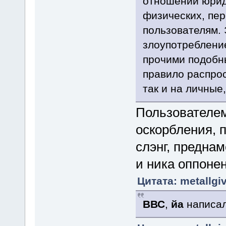
отношении юриди
физических, пер
пользователям.
злоупотребление
прочими подобн
правило распрос
так и на личные
Пользователем
оскорбления, 
слэнг, предна
и ника оппонен
Цитата: metallgi
ВВС
,
йа
написа