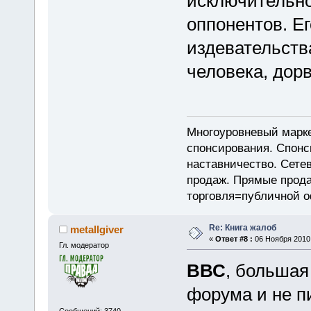
исключительно
оппонентов. Ег
издевательств
человека, дор
Многоуровневый марке
спонсирования. Спон
наставничество. Сете
продаж. Прямые прод
торговля=публичной 
Re: Книга жалоб
metallgiver
«
Ответ #8 :
06 Ноября 2010,
Гл. модератор
ВВС
, большая
форума и не п