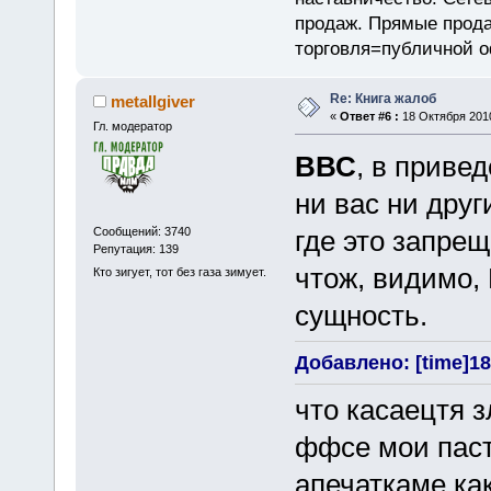
продаж. Прямые прод
торговля=публичной 
Re: Книга жалоб
metallgiver
«
Ответ #6 :
18 Октября 2010
Гл. модератор
ВВС
, в приве
ни вас ни друг
Сообщений: 3740
где это запрещ
Репутация: 139
чтож, видимо,
Кто зигует, тот без газа зимует.
сущность.
Добавлено: [time]18
что касаецтя 
ффсе мои пас
апечаткаме ка