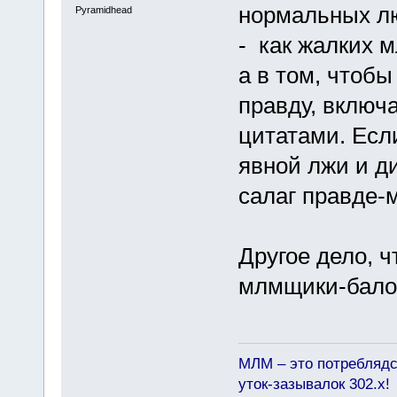
нормальных лю
Pyramidhead
- как жалких 
а в том, чтоб
правду, включ
цитатами. Если
явной лжи и д
салаг правде-м
Другое дело, ч
млмщики-балоб
МЛМ – это потреблядс
уток-зазывалок 302.x!