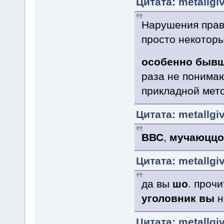
Цитата: metallgi
Нарушения прав
просто некоторы
особенно
бывш
раза не понимаю
прикладной мето
Цитата: metallgi
ВВС
,
мучаюццо 
Цитата: metallgi
да вы
шо
. проч
уголовник вы
н
Цитата: metallgi