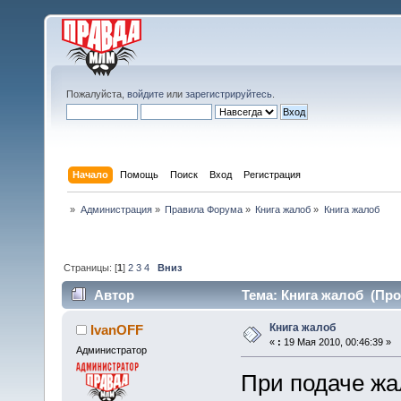
Пожалуйста,
войдите
или
зарегистрируйтесь
.
Начало
Помощь
Поиск
Вход
Регистрация
»
Администрация
»
Правила Форума
»
Книга жалоб
»
Книга жалоб
Страницы: [
1
]
2
3
4
Вниз
Автор
Тема: Книга жалоб (Про
Книга жалоб
IvanOFF
«
:
19 Мая 2010, 00:46:39 »
Администратор
При подаче жа