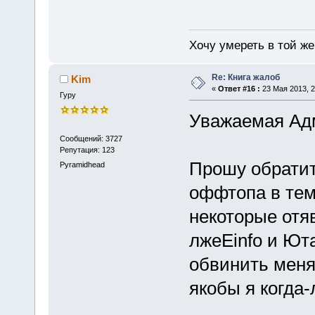
Хочу умереть в той же 
Re: Книга жалоб
Kim
«
Ответ #16 :
23 Мая 2013, 2
Гуру
Уважаемая Ад
Сообщений: 3727
Репутация: 123
Прошу обратит
Pyramidhead
оффтопа в тем
некоторые отя
лжеEinfo и Ют
обвинить меня 
якобы я когда