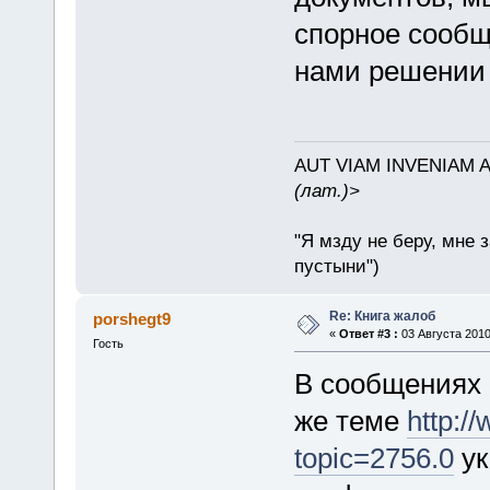
спорное сообщ
нами решении 
AUT VIAM INVENIAM 
(лат.)>
"Я мзду не беру, мне 
пустыни")
Re: Книга жалоб
porshegt9
«
Ответ #3 :
03 Августа 2010
Гость
В сообщениях 
же теме
http:/
topic=2756.0
ук