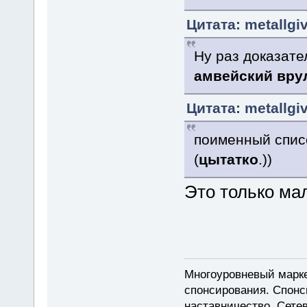
Цитата: metallgi
Ну раз доказате
амвейский вру
Цитата: metallgi
поименный списо
(
цытатко
.))
Это только мал
Многоуровневый марке
спонсирования. Спон
наставничество. Сете