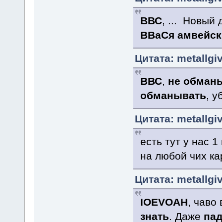
ВВС
, ... Новый
ВВаСя амвейск
Цитата: metallgi
ВВС
,
не обманы
обманывать
, у
Цитата: metallgi
есть тут у нас 
на любой чих ка
Цитата: metallgi
IOEVOAH
, чаво
знать
. Даже
па