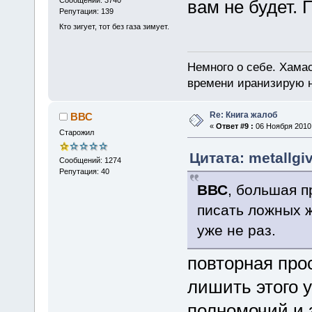
Сообщений: 3740
вам не будет. 
Репутация: 139
Кто зигует, тот без газа зимует.
Немного о себе. Хамас
времени иранизирую 
Re: Книга жалоб
ВВС
«
Ответ #9 :
06 Ноября 2010,
Старожил
Цитата: metallgi
Сообщений: 1274
Репутация: 40
ВВС
, большая п
писать ложных ж
уже не раз.
повторная про
лишить этого 
полномочий и 