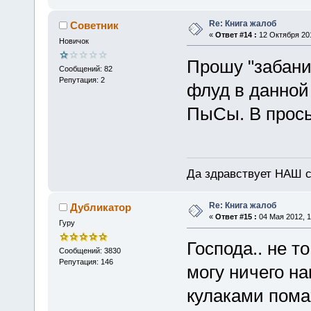
Re: Книга жалоб
Советник
«
Ответ #14 :
12 Октября 201
Новичок
Прошу "забан
Сообщений: 82
Репутация: 2
флуд в данной
ПыСы. В прось
Да здравствует НАШ су
Re: Книга жалоб
Дубликатор
«
Ответ #15 :
04 Мая 2012, 1
Гуру
Господа.. не т
Сообщений: 3830
Репутация: 146
могу ничего на
кулаками пома