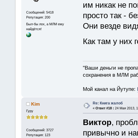
им никак не п
Сообщений: 5418
просто так - б
Репутация: 200
Они везде вид
Был-бы лох, а МЛМ ему
найдётся!
Как там у них 
"Ваши деньги не пропа
сохранения в МЛМ раб
Мой канал на Йутупе:
Re: Книга жалоб
Kim
«
Ответ #18 :
24 Мая 2013, 1
Гуру
Виктор
, пробл
Сообщений: 3727
привычно и на
Репутация: 123