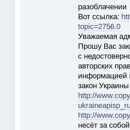
разоблачении
Вот ссылка:
ht
topic=2756.0
Уважаемая ад
Прошу Вас зак
с недостоверн
авторских пра
информацией к
закон Украины
http://www.copyr
ukraineapisp_r
http://www.copy
несёт за собо