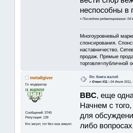
вести спор ве
неспособны в 
«
Последнее редактирование: 04 И
Многоуровневый марке
спонсирования. Спон
наставничество. Сете
продаж. Прямые прод
торговля=публичной 
Re: Книга жалоб
metallgiver
«
Ответ #11 :
04 Июля 2011, 
Гл. модератор
ВВС
, еще одн
Начнем с того,
Сообщений: 3740
для обсуждени
Репутация: 139
либо вопросах
Кто зигует, тот без газа зимует.