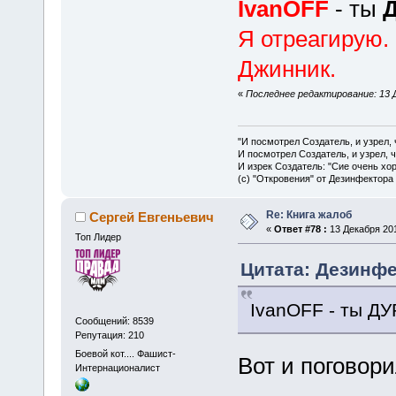
IvanOFF
- ты
Я отреагирую. 
Джинник.
«
Последнее редактирование: 13 Д
"И посмотрел Создатель, и узрел,
И посмотрел Создатель, и узрел, 
И изрек Создатель: "Сие очень хо
(с) "Откровения" от Дезинфектора
Re: Книга жалоб
Сергей Евгеньевич
«
Ответ #78 :
13 Декабря 201
Топ Лидер
Цитата: Дезинфе
IvanOFF - ты ДУ
Сообщений: 8539
Репутация: 210
Боевой кот.... Фашист-
Вот и поговор
Интернационалист