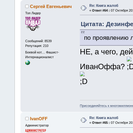
Re: Книга жалоб
Сергей Евгеньевич
«
Ответ #64 :
07 Октября 201
Топ Лидер
Цитата: Дезинфек
по проявлению 
Сообщений: 8539
Репутация: 210
НЕ, а чего, д
Боевой кот.... Фашист-
Интернационалист
ИванОффа?
Присоединяйтесь к многомиллион
Re: Книга жалоб
IvanOFF
«
Ответ #65 :
07 Октября 201
Администратор