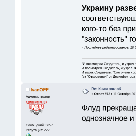
Украину разве
соответствующе
кого-то без пр
"законность" го
«
Последнее редактирование: 10 
"И посмотрел Создатель, и узрел,
И посмотрел Создатель, и узрел, 
И изрек Создатель: "Сие очень хо
(с) "Откровения" от Дезинфектора
Re: Книга жалоб
IvanOFF
«
Ответ #72 :
11 Октября 201
Администратор
Флуд прекраща
однозначное и
Сообщений: 3857
Репутация: 222