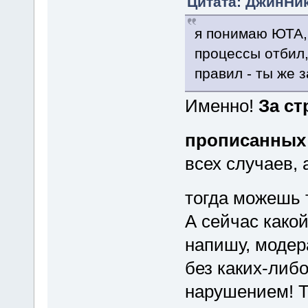
Цитата: ДжинНик 
я понимаю ЮТА,
процессы отбил,
правил - ты же 
Именно!
За ст
прописанных
всех случаев, 
тогда можешь 
А сейчас како
напишу, модер
без каких-либо
нарушением! Та