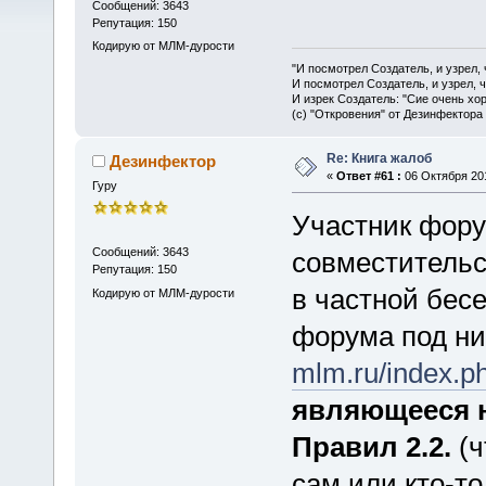
Сообщений: 3643
Репутация: 150
Кодирую от МЛМ-дурости
"И посмотрел Создатель, и узрел,
И посмотрел Создатель, и узрел, 
И изрек Создатель: "Сие очень хо
(с) "Откровения" от Дезинфектора
Re: Книга жалоб
Дезинфектор
«
Ответ #61 :
06 Октября 201
Гуру
Участник фор
Сообщений: 3643
совместительс
Репутация: 150
в частной бес
Кодирую от МЛМ-дурости
форума под н
mlm.ru/index.
являющееся 
Правил 2.2.
(ч
сам или кто-то