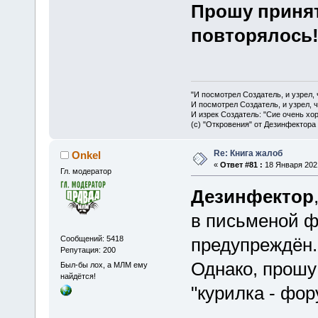
Прошу принят
повторялось
"И посмотрел Создатель, и узрел,
И посмотрел Создатель, и узрел, 
И изрек Создатель: "Сие очень хо
(с) "Откровения" от Дезинфектора
Re: Книга жалоб
Onkel
«
Ответ #81 :
18 Января 2021
Гл. модератор
Дезинфектор
в письменой 
Сообщений: 5418
предупреждён.
Репутация: 200
Однако, прошу
Был-бы лох, а МЛМ ему
найдётся!
"курилка - фор