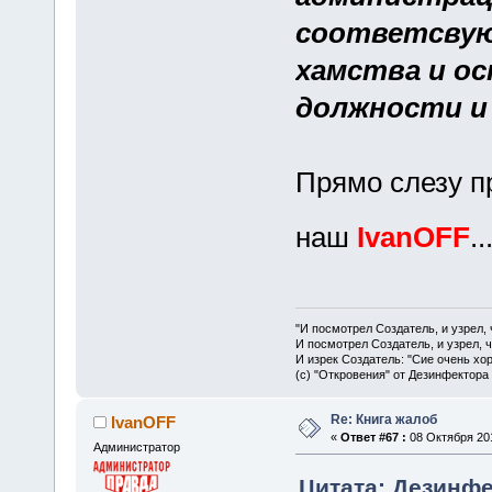
соответсвую
хамства и ос
должности и 
Прямо слезу п
наш
IvanOFF
..
"И посмотрел Создатель, и узрел,
И посмотрел Создатель, и узрел, 
И изрек Создатель: "Сие очень хо
(с) "Откровения" от Дезинфектора
Re: Книга жалоб
IvanOFF
«
Ответ #67 :
08 Октября 201
Администратор
Цитата: Дезинфек