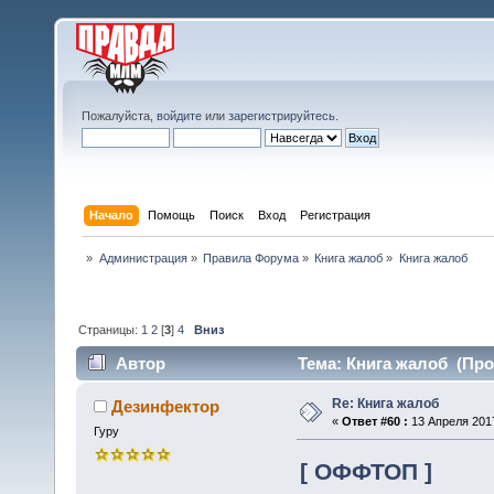
Пожалуйста,
войдите
или
зарегистрируйтесь
.
Начало
Помощь
Поиск
Вход
Регистрация
»
Администрация
»
Правила Форума
»
Книга жалоб
»
Книга жалоб
Страницы:
1
2
[
3
]
4
Вниз
Автор
Тема: Книга жалоб (Про
Re: Книга жалоб
Дезинфектор
«
Ответ #60 :
13 Апреля 2017
Гуру
[ ОФФТОП ]