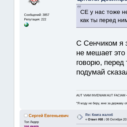
СЕ у нас тоже н
Сообщений: 3857
как ты перед ни
Репутация: 222
С Сенчиком я з
не мешает это 
говорю, перед 
подумай сказа
AUT VIAM INVENIAM AUT FACIAM
"Я мзду не беру, мне за державу о
Re: Книга жалоб
Сергей Евгеньевич
«
Ответ #68 :
08 Октября 201
Топ Лидер