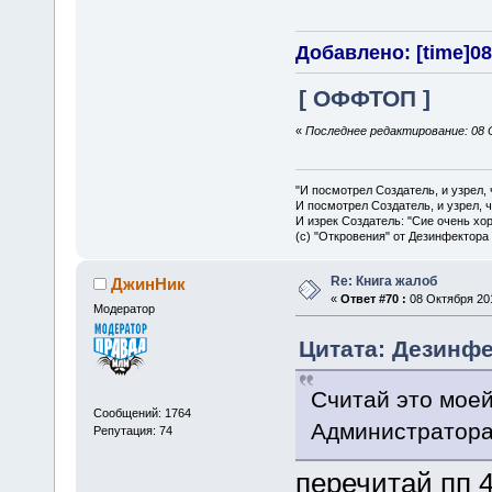
Добавлено: [time]08
[ ОФФТОП ]
«
Последнее редактирование: 08 
"И посмотрел Создатель, и узрел,
И посмотрел Создатель, и узрел, 
И изрек Создатель: "Сие очень хо
(с) "Откровения" от Дезинфектора
Re: Книга жалоб
ДжинНик
«
Ответ #70 :
08 Октября 201
Модератор
Цитата: Дезинфек
Считай это мое
Сообщений: 1764
Администратора
Репутация: 74
перечитай пп 4