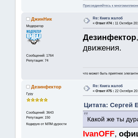
Присоединяйтесь к многомиллион
Re: Книга жалоб
ДжинНик
«
Ответ #74 :
11 Октября 201
Модератор
Дезинфектор
движения.
Сообщений: 1764
Репутация: 74
что может быть приятнее элегантн
Re: Книга жалоб
Дезинфектор
«
Ответ #75 :
22 Октября 201
Гуру
Цитата: Сергей Е
Сообщений: 3643
Какой же ты дур
Репутация: 150
Кодирую от МЛМ-дурости
IvanOFF
,
офиц