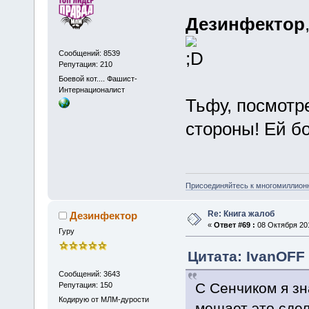
Дезинфектор
Сообщений: 8539
Репутация: 210
Боевой кот.... Фашист-
Интернационалист
Тьфу, посмотр
стороны! Ей бог
Присоединяйтесь к многомиллион
Re: Книга жалоб
Дезинфектор
«
Ответ #69 :
08 Октября 201
Гуру
Цитата: IvanOFF 
Сообщений: 3643
С Сенчиком я зн
Репутация: 150
Кодирую от МЛМ-дурости
мешает это сдел