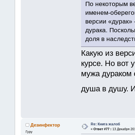
По некоторым ве
именем-оберего
версии «дурак»
дурака. Посколь
доля в наследств
Какую из верс
курсе. Но вот 
мужа дураком 
душа в душу. 
Re: Книга жалоб
Дезинфектор
«
Ответ #77 :
13 Декабря 201
Гуру