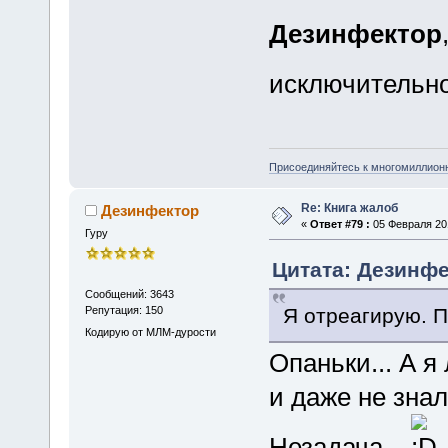
Дезинфектор
исключительн
Присоединяйтесь к многомиллион
Re: Книга жалоб
Дезинфектор
«
Ответ #79 :
05 Февраля 201
Гуру
Цитата: Дезинфе
Сообщений: 3643
Я отреагирую. П
Репутация: 150
Кодирую от МЛМ-дурости
Опаньки... А 
и даже не знал
Незадача...