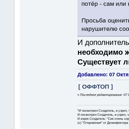
потёр - сам или 
Просьба оценить
нарушителю соо
И дополнител
необходимо 
Существует л
Добавлено: 07 Октяб
[ ОФФТОП ]
«
Последнее редактирование: 07 
"И посмотрел Создатель, и узрел,
И посмотрел Создатель, и узрел, 
И изрек Создатель: "Сие очень хо
(с) "Откровения" от Дезинфектора