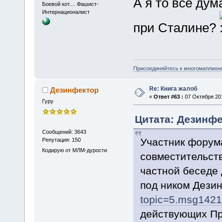
А я то все дум
Боевой кот.... Фашист-
Интернационалист
при Сталине?
Присоединяйтесь к многомиллион
Re: Книга жалоб
Дезинфектор
«
Ответ #63 :
07 Октября 201
Гуру
Цитата: Дезинфек
Сообщений: 3643
Участник форум
Репутация: 150
Кодирую от МЛМ-дурости
совместительст
частной беседе
под ником Дези
topic=5.msg142
действующих Пра