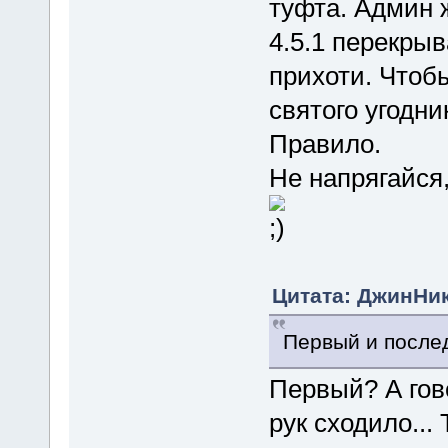
туфта. Админ 
4.5.1 перекры
прихоти. Чтобы
святого угодни
Правило.
Не напрягайся
Цитата: ДжинНик 
Первый и после
Первый? А гов
рук сходило..