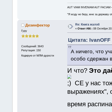
AUT VIAM INVENIAM AUT FACIAM
"Я мзду не беру, мне за державу о
Re: Книга жалоб
Дезинфектор
«
Ответ #66 :
08 Октября 201
Гуру
Цитата: IvanOFF 
Сообщений: 3643
А ничего, что у
Репутация: 150
Кодирую от МЛМ-дурости
особо сдержан 
И что?
Это д
СЕ у нас тож
выражениях", о
время распин