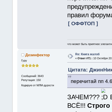
предупрежден
правил форума
[ ОФФТОП ]
что может быть приятнее элегантн
Re: Книга жалоб
Дезинфектор
«
Ответ #71 :
10 Октября 201
Гуру
Цитата: ДжинНик 
Сообщений: 3643
перечитай пп 4.6
Репутация: 150
Кодирую от МЛМ-дурости
ЗАЧЕМ???
Е
ВСЁ!!!
Строго