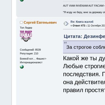
AUT VIAM INVENIAM AUT FACIAM
"Я мзду не беру, мне за державу о
Re: Книга жалоб
Сергей Евгеньевич
«
Ответ #73 :
11 Октября 201
Топ Лидер
Цитата: Дезинфек
За строгое собл
Сообщений: 8539
Репутация: 210
Какой же ты ду
Боевой кот.... Фашист-
Интернационалист
Любые строгие
последствия. 
она действите
правил простят