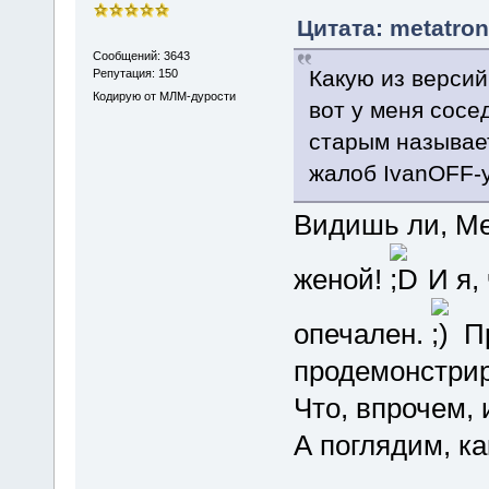
Цитата: metatron
Сообщений: 3643
Какую из версий
Репутация: 150
Кодирую от МЛМ-дурости
вот у меня сосе
старым называет
жалоб IvanOFF-
Видишь ли, Ме
женой!
И я,
опечален.
Пр
продемонстрир
Что, впрочем, 
А поглядим, ка