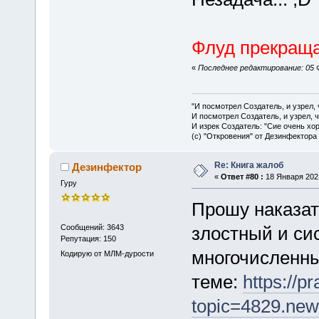
Флуд прекраща
«
Последнее редактирование: 05 Ф
"И посмотрел Создатель, и узрел,
И посмотрел Создатель, и узрел, 
И изрек Создатель: "Сие очень хо
(с) "Откровения" от Дезинфектора
Re: Книга жалоб
Дезинфектор
«
Ответ #80 :
18 Января 2021
Гуру
Прошу наказат
Сообщений: 3643
злостный и си
Репутация: 150
многочисленных
Кодирую от МЛМ-дурости
теме:
https://p
topic=4829.ne