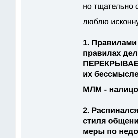
но тщательно 
люблю исконну
1. Правилами
правилах дел
ПЕРЕКРЫВАЕТ
их бессмысл
МЛМ - налиц
2. Распиналс
стиля общени
меры по недо