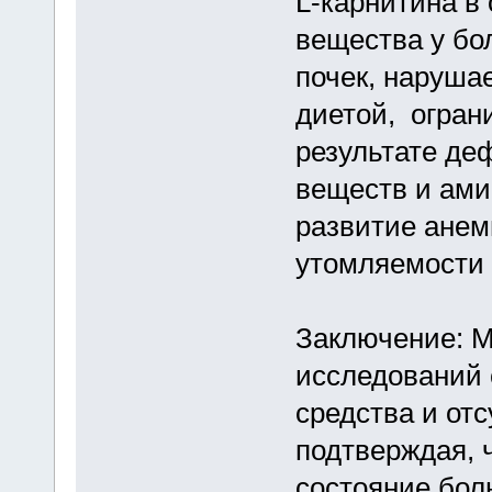
L-карнитина в 
вещества у бо
почек, нарушае
диетой, огран
результате де
веществ и ами
развитие анем
утомляемости 
Заключение: 
исследований 
средства и от
подтверждая, 
состояние бол