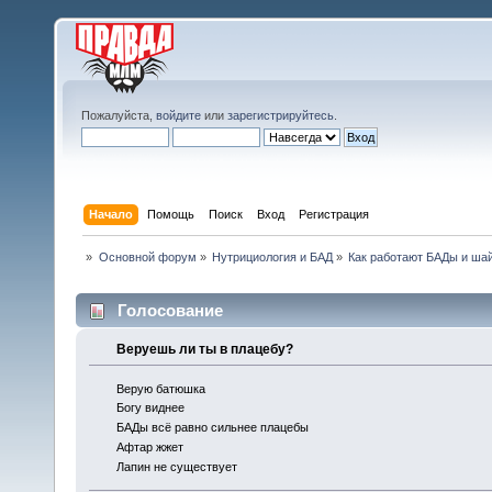
Пожалуйста,
войдите
или
зарегистрируйтесь
.
Начало
Помощь
Поиск
Вход
Регистрация
»
Основной форум
»
Нутрициология и БАД
»
Как работают БАДы и шай
Голосование
Веруешь ли ты в плацебу?
Верую батюшка
Богу виднее
БАДы всё равно сильнее плацебы
Афтар жжет
Лапин не существует