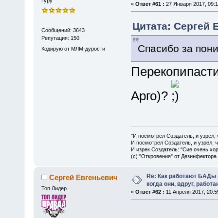
Гуру
«
Ответ #61 :
27 Января 2017, 09:1
Цитата: Сергей Е
Сообщений: 3643
Репутация: 150
Спасибо за пон
Кодирую от МЛМ-дурости
Перекопипасти
Арго)?
"И посмотрел Создатель, и узрел,
И посмотрел Создатель, и узрел, 
И изрек Создатель: "Сие очень хо
(с) "Откровения" от Дезинфектора
Re: Как работают БАДы
Сергей Евгеньевич
когда они, вдруг, работ
Топ Лидер
«
Ответ #62 :
11 Апреля 2017, 20:5