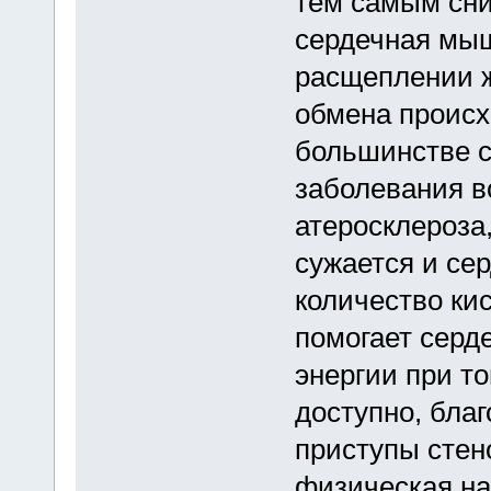
тем самым сни
сердечная мыш
расщеплении ж
обмена происх
большинстве с
заболевания в
атеросклероза,
сужается и се
количество ки
помогает сер
энергии при то
доступно, бла
приступы стен
физическая наг