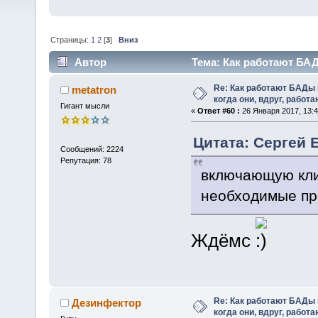
Страницы:
1
2
[
3
]
Вниз
Автор
Тема: Как работают БАД
(Прочитано 47793 раз)
Re: Как работают БАДы
metatron
когда они, вдруг, работ
Гигант мысли
«
Ответ #60 :
26 Января 2017, 13:4
Цитата: Сергей Е
Сообщений: 2224
Репутация: 78
включающую кли
необходимые пр
Ждёмс
Re: Как работают БАДы
Дезинфектор
когда они, вдруг, работ