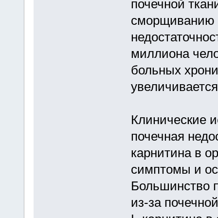
почечной ткан
сморщиванию п
недостаточност
миллиона чело
больных хрони
увеличивается
Клинические и
почечная недо
карнитина в ор
симптомы и ос
Большинство п
из-за почечно