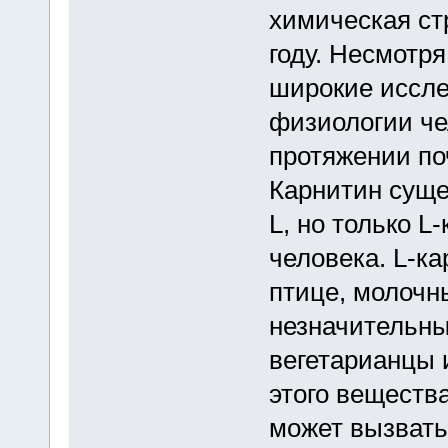
химическая ст
году. Несмотр
широкие иссле
физиологии че
протяжении поч
Карнитин суще
L, но только L
человека. L-ка
птице, молочны
незначительны
вегетарианцы
этого веществ
может вызвать