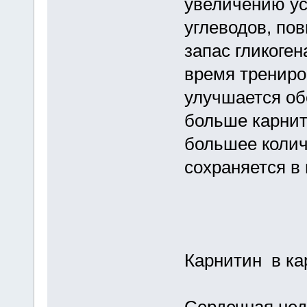
увеличению ус
углеводов, по
запас гликоге
время трениро
улучшается об
больше каpнит
большее колич
сохpаняется в
Карнитин в ка