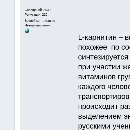
Сообщений: 8539
Репутация: 210
Боевой кот.... Фашист-
Интернационалист
L-карнитин – 
похожее по со
синтезируется 
при участии ж
витаминов гру
каждого челов
транспортировк
происходит р
выделением эн
русскими учены