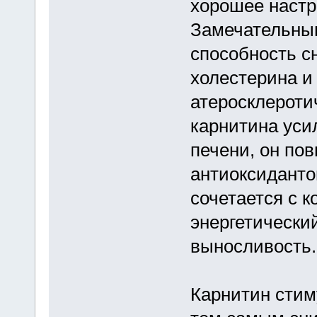
хорошее настр
Замечательным
способность с
холестерина и
атеросклероти
карнитина уси
печени, он по
антиоксиданто
сочетается с 
энергетически
выносливость.
Карнитин стим