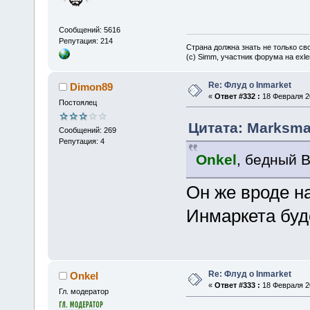
Сообщений: 5616
Репутация: 214
Страна должна знать не только сво
(c) Simm, участник форума на exler
Re: Флуд о Inmarket
Dimon89
«
Ответ #332 :
18 Февраля 20
Постоялец
Цитата: Marksma
Сообщений: 269
Репутация: 4
Onkel
, бедный 
Он же вроде на
Инмаркета буд
Re: Флуд о Inmarket
Onkel
«
Ответ #333 :
18 Февраля 20
Гл. модератор