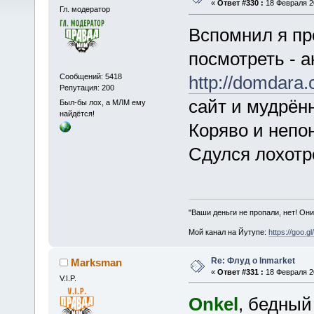
«
Ответ #330 :
18 Февраля 20
Гл. модератор
Вспомнил я пр
посмотреть - а
Сообщений: 5418
http://domdara.
Репутация: 200
сайт и мудрён
Был-бы лох, а МЛМ ему
найдётся!
Коряво и непон
Сдулся лохотро
"Ваши деньги не пропали, нет! Они
Мой канал на Йутупе:
https://goo.g
Re: Флуд о Inmarket
Marksman
«
Ответ #331 :
18 Февраля 20
V.I.P.
Onkel
, бедный