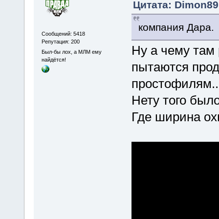
Цитата: Dimon89 
компания Дара.
Сообщений: 5418
Репутация: 200
Ну а чему там
Был-бы лох, а МЛМ ему
найдётся!
пытаются прод
простофилям..
Нету того был
Где ширина ох