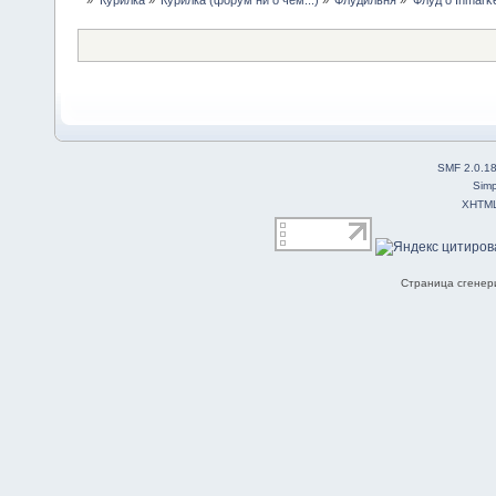
»
Курилка
»
Курилка (форум ни о чем...)
»
Флудильня
»
Флуд о Inmark
SMF 2.0.1
Simp
XHTM
Страница сгенери