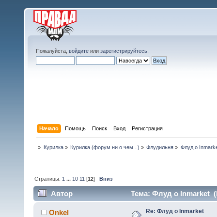
Пожалуйста,
войдите
или
зарегистрируйтесь
.
Начало
Помощь
Поиск
Вход
Регистрация
»
Курилка
»
Курилка (форум ни о чем...)
»
Флудильня
»
Флуд о Inmark
Страницы:
1
...
10
11
[
12
]
Вниз
Автор
Тема: Флуд о Inmarket (
Re: Флуд о Inmarket
Onkel