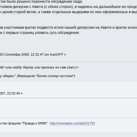
ветки было решено перенести обсуждение сюда.
стников дискусии с Амита (с обоих сторон), и надеюсь на дальнейшее ее прод
 архив старой ветки, а также отдельные выдержки из нее оформленные в виде 
 участникам кратко подвести итоги нашей дискуссии на Амите и кратко излож
и с первых страниц уловить суть обсуждения.
20 Сентября 2008, 12:31:47 от IvanOFF
»
IAM
<или найду дорогу или проложу ее сам (лат.)>
ву обидно." (Верещагин "Белое солнце пустыни")
07, 22:02:40 »
ьство форума "Правда о МЛМ":
http://vkontakte.ru/club231733