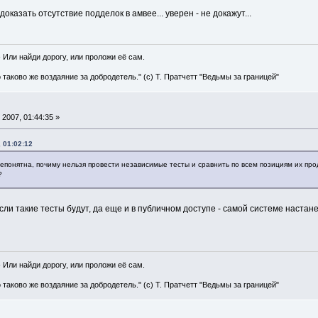
доказать отсутствие подделок в амвее... уверен - не докажут...
" - Или найди дорогу, или проложи её сам.
о таково же воздаяние за добродетель." (с) Т. Пратчетт "Ведьмы за границей"
2007, 01:44:35 »
 01:02:12
непонятна, почиму нельзя провести независимые тесты и сравнить по всем позициям их п
?
сли такие тесты будут, да еще и в публичном доступе - самой системе настанет
" - Или найди дорогу, или проложи её сам.
о таково же воздаяние за добродетель." (с) Т. Пратчетт "Ведьмы за границей"