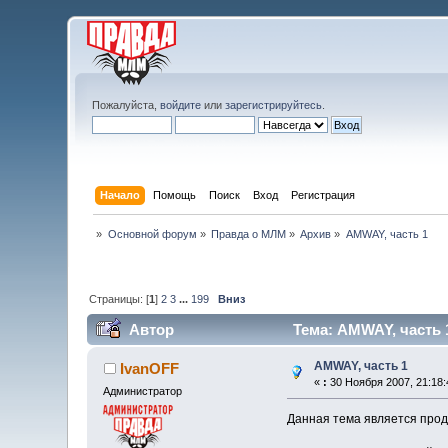
Пожалуйста,
войдите
или
зарегистрируйтесь
.
Начало
Помощь
Поиск
Вход
Регистрация
»
Основной форум
»
Правда о МЛМ
»
Архив
»
AMWAY, часть 1
Страницы: [
1
]
2
3
...
199
Вниз
Автор
Тема: AMWAY, часть 
AMWAY, часть 1
IvanOFF
«
:
30 Ноября 2007, 21:18:
Администратор
Данная тема является про