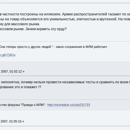
 в частности построены на иллюзиях. Армии распространителей таскают по о
ы на товар объясняются его уникальностью, элитностью и крутизной. На пове
ку для массового рынка.
ассовом рынке. Зачем кормить эту орду?
 Они теперь просто у других людей." - закон сохранения в МЛМ работает.
oo.gl/sTj4Uu
2007, 01:02:12 »
я непонятна, почиму нельзя провести независимые тесты и сравнить по всем
ование это и покажет !?
ьство форума "Правда о МЛМ":
http://vkontakte.ru/club231733
2007, 01:05:15 »