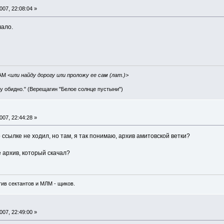
07, 22:08:04 »
чало.
IAM
<или найду дорогу или проложу ее сам (лат.)>
ву обидно." (Верещагин "Белое солнце пустыни")
07, 22:44:28 »
по ссылке не ходил, но там, я так понимаю, архив амитовской ветки?
де архив, который скачал?
тив сектантов и МЛМ - щиков.
07, 22:49:00 »