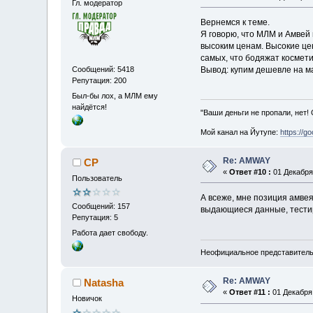
Гл. модератор
Вернемся к теме.
Я говорю, что МЛМ и Амвей
высоким ценам. Высокие цен
самых, что бодяжат космети
Вывод: купим дешевле на м
Сообщений: 5418
Репутация: 200
Был-бы лох, а МЛМ ему
найдётся!
"Ваши деньги не пропали, нет!
Мой канал на Йутупе:
https://g
Re: AMWAY
CP
«
Ответ #10 :
01 Декабря 
Пользователь
А всеже, мне позиция амве
Сообщений: 157
выдающиеся данные, тестир
Репутация: 5
Работа дает свободу.
Неофициальное представител
Re: AMWAY
Natasha
«
Ответ #11 :
01 Декабря 
Новичок