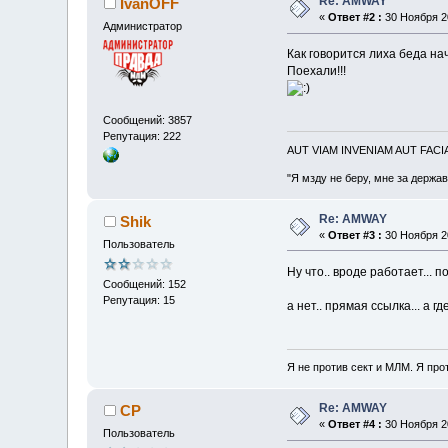
Re: AMWAY
IvanOFF
«
Ответ #2 :
30 Ноября 20
Администратор
Как говорится лиха беда на
Поехали!!!
Сообщений: 3857
Репутация: 222
AUT VIAM INVENIAM AUT FAC
"Я мзду не беру, мне за держа
Re: AMWAY
Shik
«
Ответ #3 :
30 Ноября 20
Пользователь
Ну что.. вроде работает... 
Сообщений: 152
Репутация: 15
а нет.. прямая ссылка... а г
Я не против сект и МЛМ. Я про
Re: AMWAY
CP
«
Ответ #4 :
30 Ноября 20
Пользователь