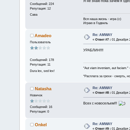
Я не знаю пока зачем я здес
Сообщений: 224
Репутация: 12
Сава
Вся наша жизнь - игра (с)
Играю в Годвиль
Re: AMWAY
Amadeo
«
Ответ #7 :
01 Декабря 2
Пользователь
УРАБЛИН!!!!
Сообщений: 178
Репутация: 11
"Aut viam inveniam, aut faciam.
Dura lex, sed lex!
"Расплата за грехи - смерть, н
Re: AMWAY
Natasha
«
Ответ #8 :
01 Декабря 2
Новичок
Всех с новосельем!!!
Сообщений: 16
Репутация: 0
Re: AMWAY
Onkel
«
Ответ #9 :
01 Декабря 2