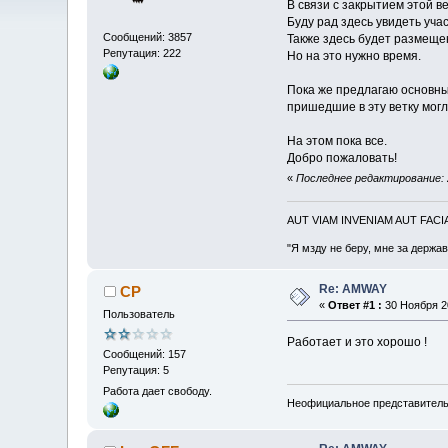
В связи с закрытием этой 
Буду рад здесь увидеть уча
Сообщений: 3857
Также здесь будет размещен
Репутация: 222
Но на это нужно время.
Пока же предлагаю основным
пришедшие в эту ветку могл
На этом пока все.
Добро пожаловать!
«
Последнее редактирование: 
AUT VIAM INVENIAM AUT FAC
"Я мзду не беру, мне за держа
Re: AMWAY
CP
«
Ответ #1 :
30 Ноября 20
Пользователь
Работает и это хорошо !
Сообщений: 157
Репутация: 5
Работа дает свободу.
Неофициальное представител