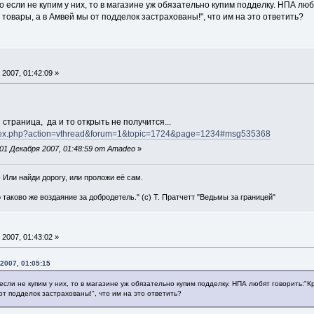
о если не купим у них, то в магазине уж обязательно купим подделку. НПА 
 товары, а в Амвей мы от подделок застрахованы!", что им на это ответить?
2007, 01:42:09 »
страница, да и то открыть не получится...
index.php?action=vthread&forum=1&topic=1724&page=1234#msg535368
01 Декабря 2007, 01:48:59 от Amadeo
»
" - Или найди дорогу, или проложи её сам.
о таково же воздаяние за добродетель." (с) Т. Пратчетт "Ведьмы за границей"
2007, 01:43:02 »
2007, 01:05:15
если не купим у них, то в магазине уж обязательно купим подделку. НПА любят говорить:
от подделок застрахованы!", что им на это ответить?