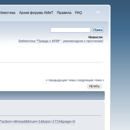
блиотека
Архив форума АМиТ
Правила
FAQ
Новости:
Библиотека "Правда о МЛМ" - рекомендуем к прочтению!
« предыдущая тема
следующая тема »
ПЕЧАТЬ
php?action=vthread&forum=1&topic=1724&page=0