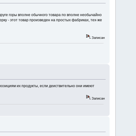
круге горы вполне обычного товара по вполне необычайно
рку - этот товар произведен на простых фабриках, тех-же
Записан
 позициям их продукты, если деиствительно они имеют
Записан