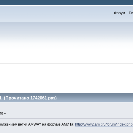
Форум
Би
1 (Прочитано 1742061 раз)
40 »
должением ветки AMWAY на форуме АМИТа:
http://www2.amit.ru/forum/index.