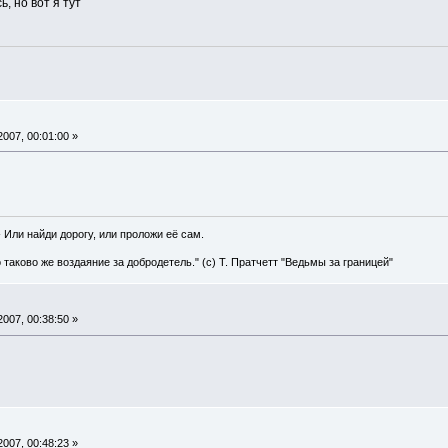
ь, но вот я тут
007, 00:01:00 »
" - Или найди дорогу, или проложи её сам.
о таково же воздаяние за добродетель." (с) Т. Пратчетт "Ведьмы за границей"
007, 00:38:50 »
007, 00:48:23 »