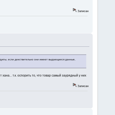
Записан
родукты, если деиствительно они имеют выдающиеся данные,
 хана... т.к. оспорить то, что товар самый заурядный у них
Записан