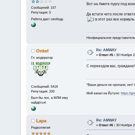
Вот на Амите пургу под кон
Сообщений: 157
Репутация: 5
Да кстати чето после ответа
Работа дает свободу.
в этот раз все нормуль
Неофициальное представител
Re: AMWAY
Onkel
«
Ответ #5 :
30 Ноября 20
Гл. модератор
С переездом вас, граждане!
"Ваши деньги не пропали, нет!
Сообщений: 5418
Репутация: 200
Мой канал на Йутупе:
https://g
Был-бы лох, а МЛМ ему
найдётся!
Re: AMWAY
Lapa
«
Ответ #6 :
30 Ноября 20
Редколлегия