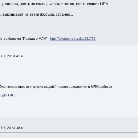
ец погнали, опять на солнце черные пятна, опять клинет НПА.
, выкидывает из ветки форума, странно...
ьство форума "Правда о МЛМ":
http://vkontakte.ru/club231733
07, 23:31:41 »
 Они теперь просто у других людей." - закон сохранения в МЛМ работает.
oo.gl/sTj4Uu
07, 23:54:48 »