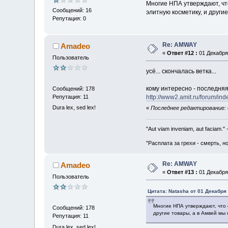
Многие НПА утверждают, чт
Сообщений: 16
элитную косметику, и другие
Репутация: 0
Re: AMWAY
Amadeo
«
Ответ #12 :
01 Декабря 
Пользователь
усё... скончалась ветка...
кому интересно - последняя 
Сообщений: 178
Репутация: 11
http://www2.amit.ru/forum/
Dura lex, sed lex!
«
Последнее редактирование: 
"Aut viam inveniam, aut faciam.
"Расплата за грехи - смерть, н
Re: AMWAY
Amadeo
«
Ответ #13 :
01 Декабря 
Пользователь
Цитата: Natasha от 01 Декабря 
Многие НПА утверждают, что 
Сообщений: 178
другие товары, а в Амвей мы 
Репутация: 11
Dura lex, sed lex!