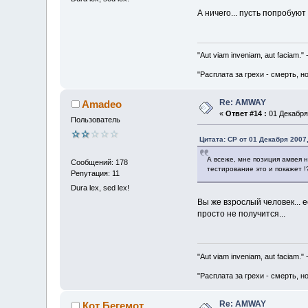
А ничего... пусть попробуют 
"Aut viam inveniam, aut faciam.
"Расплата за грехи - смерть, н
Re: AMWAY
Amadeo
«
Ответ #14 :
01 Декабря 
Пользователь
Цитата: CP от 01 Декабря 2007,
А всеже, мне позиция амвея 
Сообщений: 178
тестирование это и покажет !
Репутация: 11
Dura lex, sed lex!
Вы же взрослый человек... е
просто не получится...
"Aut viam inveniam, aut faciam.
"Расплата за грехи - смерть, н
Re: AMWAY
Кот Бегемот