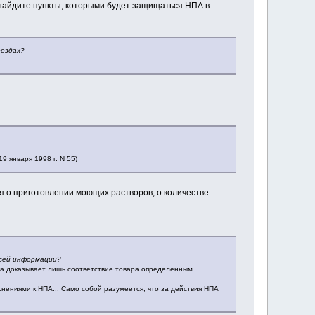
и найдите пункты, которыми будет защищаться НПА в
оездах?
 января 1998 г. N 55)
ия о приготовлении моющих растворов, о количестве
всей информации?
ства доказывает лишь соответствие товара определенным
ениями к НПА... Само собой разумеется, что за действия НПА