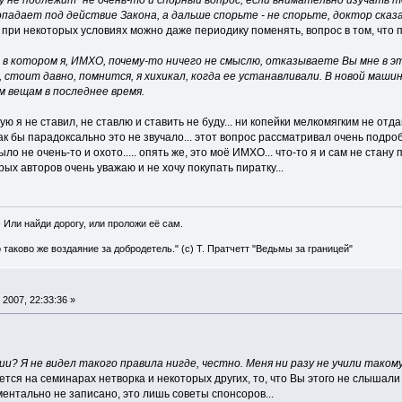
у не подлежит" не очень-то и спорный вопрос, если внимательно изучать
падает под действие Закона, а дальше спорьте - не спорьте, доктор сказал
к. при некоторых условиях можно даже периодику поменять, вопрос в том, что 
 в котором я, ИМХО, почему-то ничего не смыслю, отказываете Вы мне в эт
стоит давно, помнится, я хихикал, когда ее устанавливали. В новой маши
 вещам в последнее время.
ую я не ставил, не ставлю и ставить не буду... ни копейки мелкомягким не отда
 как бы парадоксально это не звучало... этот вопрос рассматривал очень подр
 не очень-то и охото..... опять же, это моё ИМХО... что-то я и сам не стану 
рых авторов очень уважаю и не хочу покупать пиратку...
" - Или найди дорогу, или проложи её сам.
о таково же воздаяние за добродетель." (с) Т. Пратчетт "Ведьмы за границей"
2007, 22:33:36 »
? Я не видел такого правила нигде, честно. Меня ни разу не учили такому
я на семинарах нетворка и некоторых других, то, что Вы этого не слышали -
ументально не записано, это лишь советы спонсоров...