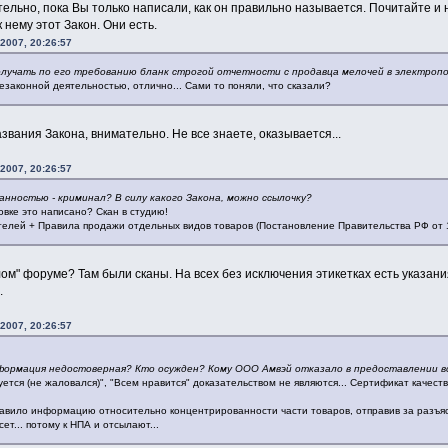
тельно, пока Вы только написали, как он правильно называется. Почитайте 
 нему этот Закон. Они есть.
2007, 20:26:57
олучать по его требованию бланк строгой отчетности с продавца мелочей в электроп
законной деятельностью, отлично... Сами то поняли, что сказали?
азвания Закона, внимательно. Не все знаете, оказывается...
2007, 20:26:57
анностью - криминал? В силу какого Закона, можно ссылочку?
ковке это написано? Скан в студию!
телей + Правила продажи отдельных видов товаров (Постановление Правительства РФ от 19
ом" форуме? Там были сканы. На всех без исключения этикетках есть указан
.
2007, 20:26:57
нформация недостоверная? Кто осужден? Кому ООО Амвэй отказало в предоставлении 
уется (не жаловался)", "Всем нравится" доказательством не являются... Сертификат каче
вило информацию относительно концентрированности части товаров, отправив за разъясн
ет... потому к НПА и отсылают...