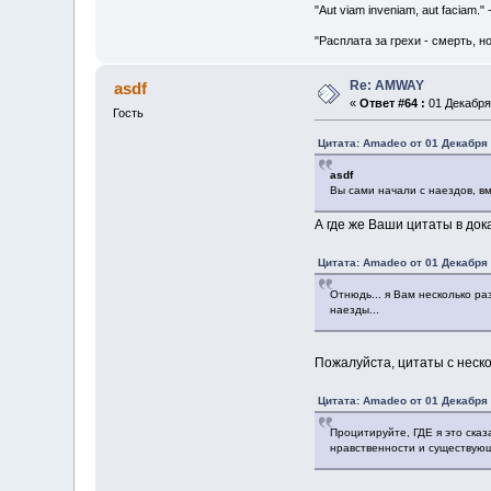
"Aut viam inveniam, aut faciam.
"Расплата за грехи - смерть, н
Re: AMWAY
asdf
«
Ответ #64 :
01 Декабря 
Гость
Цитата: Amadeo от 01 Декабря 
asdf
Вы сами начали с наездов, в
А где же Ваши цитаты в док
Цитата: Amadeo от 01 Декабря 
Отнюдь... я Вам несколько р
наезды...
Пожалуйста, цитаты с нес
Цитата: Amadeo от 01 Декабря 
Процитируйте, ГДЕ я это ска
нравственности и существующи