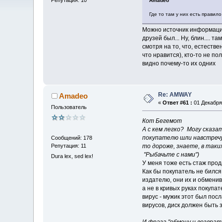
Amadeo
Где то там у них есть правило
Можно источник информации?
друзей был... Ну, блин....
смотря на то, что, естеств
что нравится), кто-то не по
видно почему-то их одних
Re: AMWAY
Amadeo
«
Ответ #61 :
01 Декабря 
Пользователь
Кот Бегемот
А с кем легко? Могу сказа
покупателю шли навстречу
Сообщений: 178
Репутация: 11
то дороже, знаете, в таки
"Рыбачьте с нами")
Dura lex, sed lex!
У меня тоже есть стаж прода
Как бы покупатель не бился 
издателю, они их и обменив
а не в кривых руках покупа
вирус - мужик этот был посл
вирусов, диск должен быть 