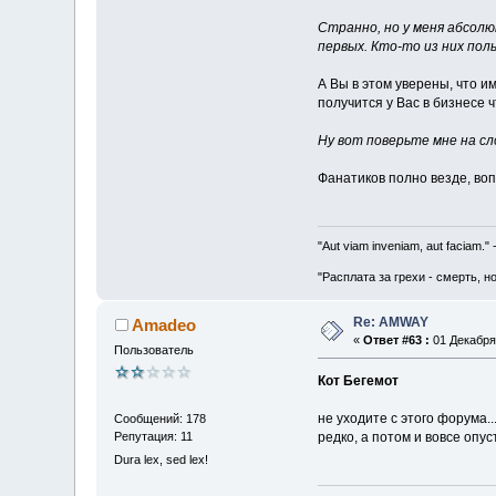
Странно, но у меня абсолю
первых. Кто-то из них поль
А Вы в этом уверены, что им
получится у Вас в бизнесе ч
Ну вот поверьте мне на сл
Фанатиков полно везде, воп
"Aut viam inveniam, aut faciam.
"Расплата за грехи - смерть, н
Re: AMWAY
Amadeo
«
Ответ #63 :
01 Декабря 
Пользователь
Кот Бегемот
не уходите с этого форума.
Сообщений: 178
Репутация: 11
редко, а потом и вовсе опуст
Dura lex, sed lex!