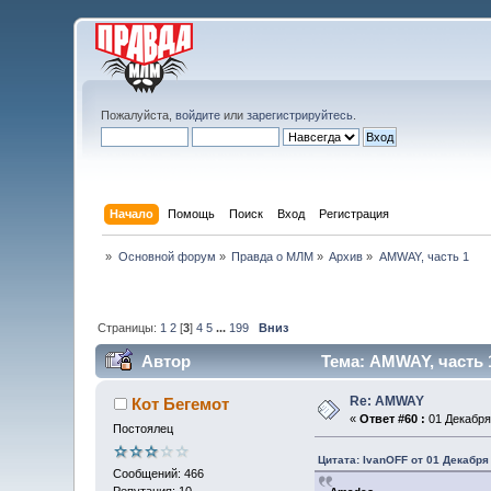
Пожалуйста,
войдите
или
зарегистрируйтесь
.
Начало
Помощь
Поиск
Вход
Регистрация
»
Основной форум
»
Правда о МЛМ
»
Архив
»
AMWAY, часть 1
Страницы:
1
2
[
3
]
4
5
...
199
Вниз
Автор
Тема: AMWAY, часть 
Re: AMWAY
Кот Бегемот
«
Ответ #60 :
01 Декабря 
Постоялец
Цитата: IvanOFF от 01 Декабря 
Сообщений: 466
Репутация: 10