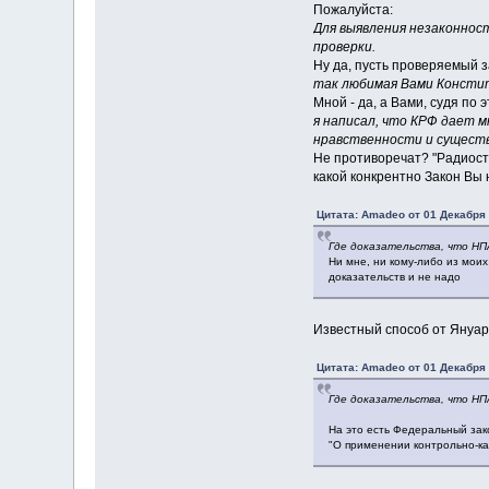
Пожалуйста:
Для выявления незаконност
проверки.
Ну да, пусть проверяемый з
так любимая Вами Констит
Мной - да, а Вами, судя по
я написал, что КРФ дает 
нравственности и существ
Не противоречат? "Радиоста
какой конкрентно Закон Вы
Цитата: Amadeo от 01 Декабря 
Где доказательства, что НП
Ни мне, ни кому-либо из моих
доказательств и не надо
Известный способ от Януар
Цитата: Amadeo от 01 Декабря 
Где доказательства, что НП
На это есть Федеральный зако
"О применении контрольно-ка