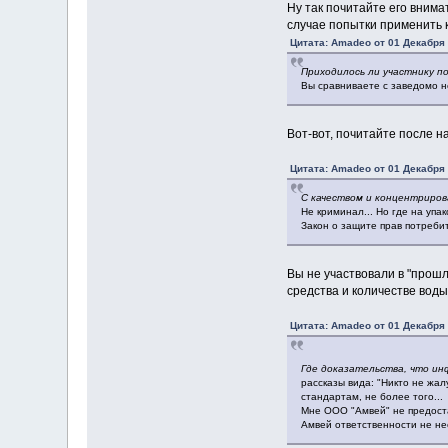
Ну так почитайте его внима
случае попытки применить к
Цитата: Amadeo от 01 Декабря 
Приходилось ли участнику п
Вы сравниваете с заведомо не
Вот-вот, почитайте после н
Цитата: Amadeo от 01 Декабря 
С качеством и концентриров
Не криминал... Но где на упа
Закон о защите прав потреби
Вы не участвовали в "прошл
средства и количестве воды
Цитата: Amadeo от 01 Декабря 
Где доказательства, что и
рассказы вида: "Никто не жал
стандартам, не более того...
Мне ООО "Амвей" не предоста
Амвей ответственности не нес