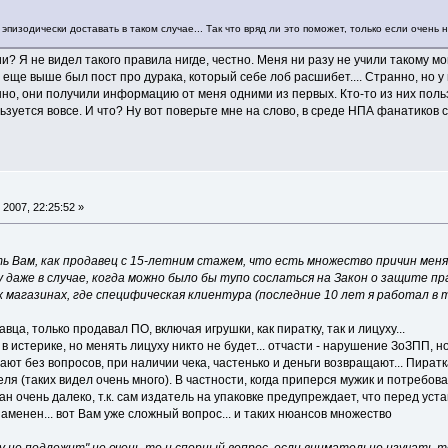
 эпизодически доставать в таком случае... Так что вряд ли это поможет, только если очень 
 Я не видел такого правила нигде, честно. Меня ни разу не учили такому мои
 там еще выше был пост про дурака, который себе лоб расшибет.... Странно, н
енно, они получили информацию от меня одними из первых. Кто-то из них польз
льзуется вовсе. И что? Ну вот поверьте мне на слово, в среде НПА фанатиков с
2007, 22:25:52 »
ть Вам, как продавец с 15-летним стажем, что есть множество причин мен
 даже в случае, когда можно было бы тупо сослаться на Закон о защите п
х магазинах, где специфическая клиентура (последние 10 лет я работал в
вца, только продавал ПО, включая игрушки, как пиратку, так и лицуху...
в истерике, но менять лицуху никто не будет... отчасти - нарушение ЗоЗПП, но
ают без вопросов, при наличии чека, частенько и деньги возвращают... Пиратк
теля (таких видел очень много). В частности, когда приперся мужик и потребо
ан очень далеко, т.к. сам издатель на упаковке предупреждает, что перед уст
заменен... вот Вам уже сложный вопрос... и таких нюансов множество