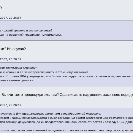
м?
2007, 20:26:57
я нижний уровень и все остальные?
ься на вершине? правильно - минимальны...
ки? Из слухов?
2007, 20:26:57
ромоздиться на вершину?
 компании и её заинтересованности в этом - еще как может...
пособ... сами НПА утверждают, что бизнес наследуется, а значит новичок попадает на ме
овится камнем сразу же...
я Вы считаете предосудительным? Сравниваете нарушение законного порядк
2007, 20:26:57
ачества и функциональности ниже, чем в традиционной торговле.
глазом". Нужны доказательства в виде созерцания одним экспертом или достаточно 
ри помощи документов, до их предоставления Ваши слова относятся к разряду ОБС (одна 
 комиссии, слова пользователей юридического значения не имеют, они лица заинтересова