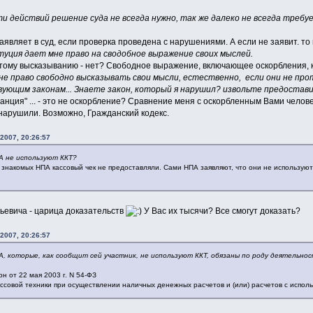
и действий решение суда не всегда нужно, так же далеко не всегда требуе
аявляет в суд, если проверка проведена с нарушениями. А если не заявит. то 
уция дает мне право на сводобное выражение своих мыслей.
 этому высказыванию - нет? Свободное выражение, включающее оскорбления, к
мне право свободно высказывать свои мысли, естественно, если они не п
ующим законам... Знаете закон, который я нарушил? извольте предоставит
нция" ... - это не оскорбление? Сравнение меня с оскорбленным Вами человек
 нарушили. Возможно, Гражданский кодекс.
2007, 20:26:57
А не используют ККТ?
 знакомых НПА кассовый чек не предоставляли. Сами НПА заявляют, что они не используют
ьевича - царица доказательств
У Вас их тысячи? Все смогут доказать?
2007, 20:26:57
А, которые, как сообщит сей участник, не используют ККТ, обязаны по роду деятельно
н от 22 мая 2003 г. N 54-ФЗ
ссовой техники при осуществлении наличных денежных расчетов и (или) расчетов с испол