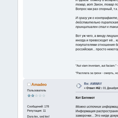
И фраза "обмену и возврат
товар, вот Закон, товар по
Вопрос как раз спорный, т.
И сразу уж о контрафакте,
действительно пиратская, 
принципиален стал к таким
Вот уж чего, а винду лицушн
иногда и превосходит её...
покупателями отношения было
российская... просто некото
"Aut viam inveniam, aut faciam.
"Расплата за грехи - смерть, н
Re: AMWAY
Amadeo
«
Ответ #62 :
01 Декабря 
Пользователь
Кот Бегемот
Можно источник информации
Сообщений: 178
Репутация: 11
Информация распространяетс
заморочки... Это нигде док
Dura lex, sed lex!