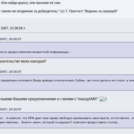
" - Или найди дорогу, или проложи её сам.
о таково же воздаяние за добродетель." (с) Т. Пратчетт "Ведьмы за границей"
2007, 22:38:28 »
2007, 20:26:57
место предоставления конкретной информации...
азательство моих наездов?
2007, 20:26:57
аз предложил изложить Ваши доводы относительно Сабжа - вы этого делать не стали, а зн
колькими Вашими предложениями и с моими с "наездАМИ"
2007, 20:26:57
зал... я написал, что КРФ дает мне право свободно высказывать свои мысли, естественно
м законам... Знаете закон, который я нарушил? извольте предоставить ссылку...