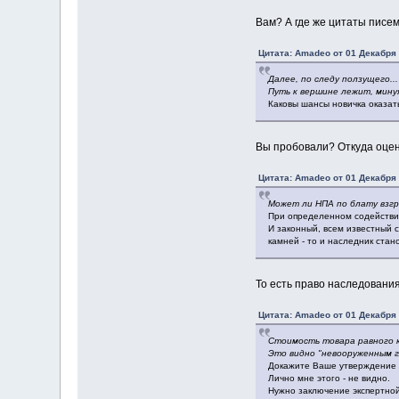
Вам? А где же цитаты писе
Цитата: Amadeo от 01 Декабря 
Далее, по следу ползущего...
Путь к вершине лежит, мину
Каковы шансы новичка оказат
Вы пробовали? Откуда оцен
Цитата: Amadeo от 01 Декабря 
Может ли НПА по блату взг
При определенном содействии
И законный, всем известный с
камней - то и наследник стан
То есть право наследовани
Цитата: Amadeo от 01 Декабря 
Стоимость товара равного к
Это видно "невооруженным 
Докажите Ваше утверждение п
Лично мне этого - не видно.
Нужно заключение экспертной