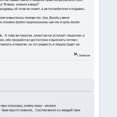
 тот же самый Закон о защите прав потребителя. Вот
:"В морг, значит в морг!"
продавцы об этом не знают, а уж потребители и подавно...
ом осмыслении почему-то. Ага, Винда у меня
не стоять будет лицензионная, как-то я чуть более
м... К тому же пиратка, зачастую не уступает лицензии, а
обно, ибо проработал достаточно и выяснять потом с
покупать в пиратке, но это редкость и лицуха будет не
Записан
 мои спонсоры, опять таки - честно.
 Вам просто повезло... Систем много и у каждой свои