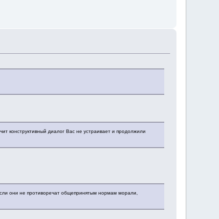
ачит конструктивный диалог Вас не устраивает и продолжили
, если они не противоречат общепринятым нормам морали,