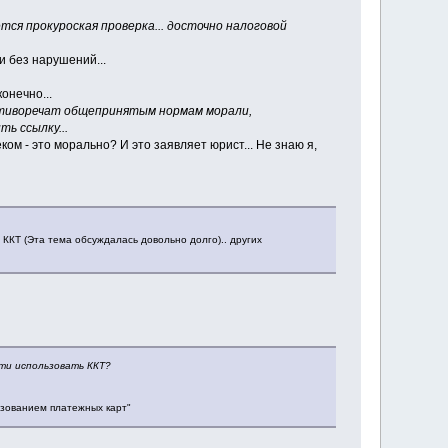
тся прокуроская проверка... досточно налоговой
и без нарушений...
онечно...
ротиворечат общепринятым нормам морали,
ь ссылку...
ом - это морально? И это заявляет юрист... Не знаю я,
 ККТ (Эта тема обсуждалась довольно долго).. других
сти использовать ККТ?
ьзованием платежных карт"