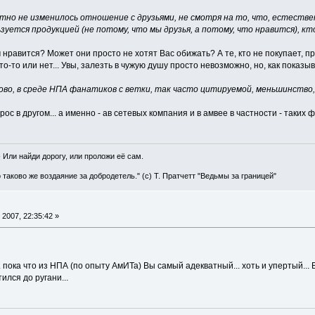
тно не изменилось отношение с друзьями, не смотря на то, что, естестве
зуется продукцией (не потому, что мы друзья, а потому, что нравится), кт
 нравится? Может они просто не хотят Вас обижать? А те, кто не покупает, про
то-то или нет... Увы, залезть в чужую душу просто невозможно, но, как показ
ово, в среде НПА фанатиков с ветки, так часто цитируемой, меньшинство,
рос в другом... а именно - ав сетевых компания и в амвее в частности - таких
" - Или найди дорогу, или проложи её сам.
о таково же воздаяние за добродетель." (с) Т. Пратчетт "Ведьмы за границей"
2007, 22:35:42 »
.. пока что из НПА (по опыту АмИТа) Вы самый адекватный... хоть и упертый.
ился до ругани...