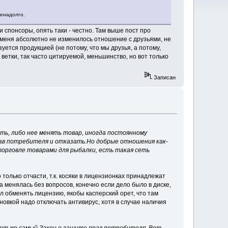
ненадолго.
 спонсоры, опять таки - честно. Там выше пост про
о у меня абсолютно не изменилось отношение с друзьями, не
уется продукцией (не потому, что мы друзья, а потому,
 ветки, так часто цитируемой, меньшинство, но вот только
Записан
ять, либо нее менять товар, иногда постоянному
рав потребителя и отказать.Но добрые отношения как-
 торговле товарами для рыбалки, есть такая сеть
 только отчасти, т.к. косяки в лицензионках принадлежат
а менялась без вопросов, конечно если дело было в диске,
вал обменять лицензию, якобы касперский орет, что там
ановкой надо отключать антивирус, хотя в случае наличия