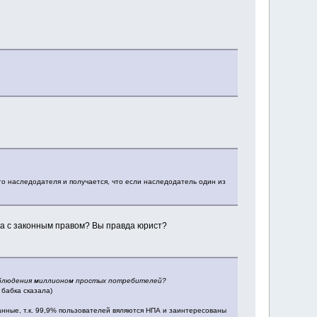
сто наследодателя и получается, что если наследодатель один из
а с законным правом? Вы правда юрист?
наблюдения миллионом простых потребителей?
бабка сказала)
нные, т.к. 99,9% пользователей вяляются НПА и заинтересованы