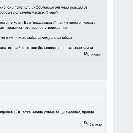
нно, они получили информацию от меня одними из
о-то не пользуется вовсе. И что?
сто не хотят Вам "поддакивать", т.е. им просто плевать,
ывает практика - это верное утверждение
 но вот только видно почему-то их одних
 фанатиков абсолютное большинство - остальные камни...
Записан
.. Впрочем ВВС тоже иногда умные вещи выдавал, правда
Записан