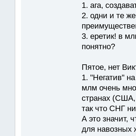
1. ага, создава
2. одни и те ж
преимуществе
3. еретик! в м
понятно?
Пятое, нет Вик
1. "Негатив" н
млм очень мно
странах (США, 
так что СНГ ни
А это значит, 
для навозных 