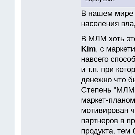
В нашем мире 
населения вла
В МЛМ хоть эт
Kim
, с маркет
навсего спосо
и т.п. при кот
денежно что б
Степень "МЛМн
маркет-планом
мотивирован ч
партнеров в п
продукта, тем