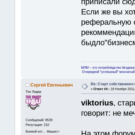
приписали сюд
Если же вы хо
реферальную с
рекоммендаци
быдло"бизнесм
МЛМ – это потреблядство бездока
Очередной "успешный" мохнатый 
Re: Старт собственного
Сергей Евгеньевич
«
Ответ #4 :
18 Ноября 2011,
Топ Лидер
viktorius
, ста
говорит: не ме
Сообщений: 8539
Репутация: 210
На этом форум
Боевой кот.... Фашист-