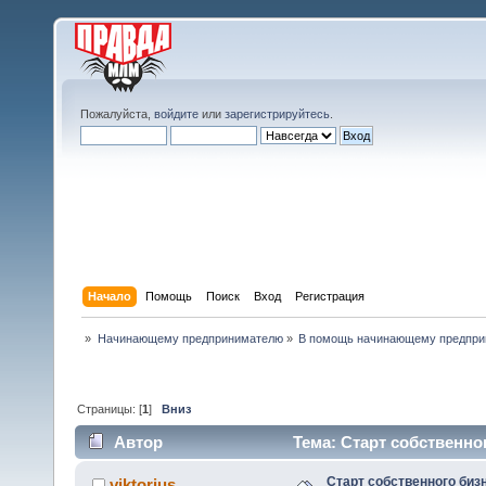
Пожалуйста,
войдите
или
зарегистрируйтесь
.
Начало
Помощь
Поиск
Вход
Регистрация
»
Начинающему предпринимателю
»
В помощь начинающему предпр
Страницы: [
1
]
Вниз
Автор
Тема: Старт собственног
Старт собственного биз
viktorius