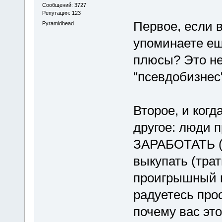
Сообщений: 3727
Репутация: 123
Первое, если в
Pyramidhead
упоминаете ещ
плюсы? Это не 
"псевдобизнес
Второе, и когд
другое: люди 
ЗАРАБОТАТЬ (
выкупать (трат
проигрышный в
радуетесь про
почему вас это