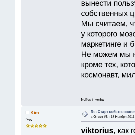
вынести пользу
собственных ц
Мы считаем, ч
у которого моз
маркетинге и 
Не можем мы н
кроме тех, кот
космонавт, ми
Nullīus in verba
Re: Старт собственного
Kim
«
Ответ #3 :
18 Ноября 2011,
Гуру
viktorius
, как 