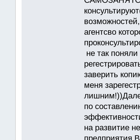
САМОЗАНЯТОС
консультируют(
возможностей,
агентсво котор
проконсультир
не так поняли
регестрироват
заверить копи
меня зарегест
лишним!))Дале
по составлени
эффективности
на развитие н
предприятия.В