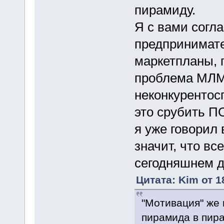
пирамиду.
Я с вами согл
предпринимате
маркетпланы, 
проблема МЛМ 
неконкурентос
это срубить П
я уже говорил в
значит, что в
сегодняшнем д
Цитата: Kim от 1
"Мотивация" же 
пирамида в пира