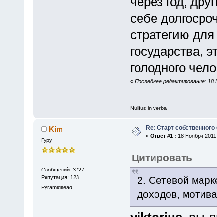
через год, др
себе долгосро
стратегию для
государства, э
голодного чело
«
Последнее редактирование: 18 Но
Nullīus in verba
Re: Старт собственного
Kim
«
Ответ #1 :
18 Ноября 2011,
Гуру
Цитировать
Сообщений: 3727
2. Сетевой марк
Репутация: 123
Pyramidhead
доходов, мотива
viktorius
, вы 