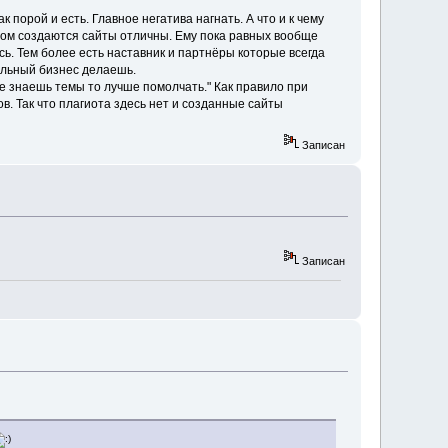
порой и есть. Главное негатива нагнать. А что и к чему
ором создаются сайты отличны. Ему пока равных вообще
сь. Тем более есть наставник и партнёры которые всегда
ыльный бизнес делаешь.
 не знаешь темы то лучше помолчать." Как правило при
. Так что плагиота здесь нет и созданные сайты
Записан
Записан