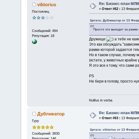
Re: Бизнес-план МЛМ
viktorius
«
Ответ #62 :
13 Февраля 
Постоялец
Цитата: Дубликатор от 13 Февр
Просто это выходит за рамки
Сообщений: 494
Репутация: 18
Дружище
а тебе не каж
Это как обсуждать "зависим
рамки которой задается те
Но в таком случае, почему 
(кстати, у животных крайне
Я это все к тому, что сами
PS
Не бери в голову, просто н
Nullīus in verba
Re: Бизнес-план МЛМ
Дубликатор
«
Ответ #63 :
13 Февраля 
Гуру
Цитата: viktorius от 13 Феврал
Сообщений: 3830
Репутация: 146