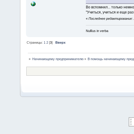
Во вспомнил... только немно
"Учиться, учиться и еще раз
«
Последнее редактирование: 29
Nullīus in verba
Страницы:
1
2
[
3
]
Вверх
»
Начинающему предпринимателю
»
В помощь начинающему пред