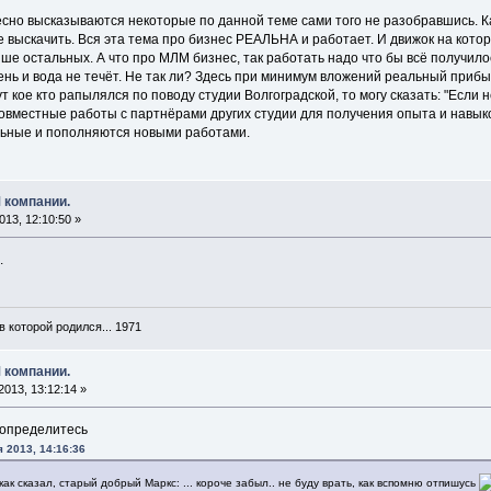
сно высказываются некоторые по данной теме сами того не разобравшись. Как 
е выскачить. Вся эта тема про бизнес РЕАЛЬНА и работает. И движок на кот
ыше остальных. А что про МЛМ бизнес, так работать надо что бы всё получило
ень и вода не течёт. Не так ли? Здесь при минимум вложений реальный приб
ут кое кто рапылялся по поводу студии Волгоградской, то могу сказать: "Если
вместные работы с партнёрами других студии для получения опыта и навыков
ьные и пополняются новыми работами.
 компании.
13, 12:10:50 »
.
в которой родился... 1971
 компании.
013, 13:12:14 »
ж определитесь
я 2013, 14:16:36
 как сказал, старый добрый Маркс: ... короче забыл.. не буду врать, как вспомню отпишусь