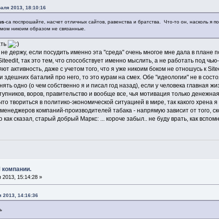
аля 2013, 18:10:16
us
-са поспрошайте, насчет отличных сайтов, равенства и братства. Что-то он, насколь я п
М-мом никоим образом не связанные.
ать
б не держу, если посудить именно эта "среда" очень многое мне дала в плане п
teedit, так это тем, что способствует именно мыслить, а не работать под чью-т
ют активность, даже с учетом того, что я уже никоим боком не отношусь к Sitee
и здешних баталий про него, то это курам на смех. Обе "идеологии" не в сос
ять одно (о чем собственно я и писал год назад), если у человека главная ж
тупников, воров, правительство и вообще все, чья мотивация только денежная
что твориться в политико-экономической ситуацией в мире, так какого хрена я
енеджеров компаний-производителей табака - напрямую зависит от того, ск
то как сказал, старый добрый Маркс: ... короче забыл.. не буду врать, как всп
 компании.
2013, 15:14:28 »
я 2013, 14:16:36
ь