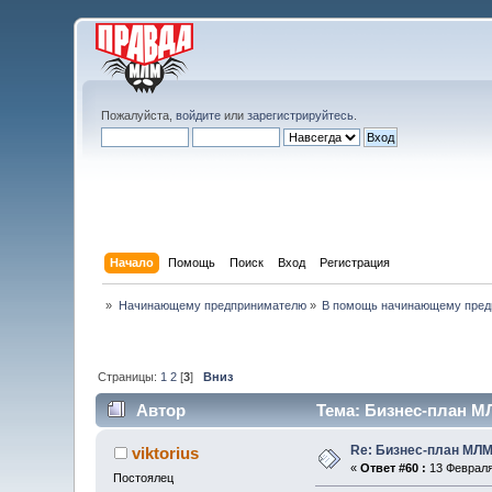
Пожалуйста,
войдите
или
зарегистрируйтесь
.
Начало
Помощь
Поиск
Вход
Регистрация
»
Начинающему предпринимателю
»
В помощь начинающему пред
Страницы:
1
2
[
3
]
Вниз
Автор
Тема: Бизнес-план МЛ
Re: Бизнес-план МЛМ
viktorius
«
Ответ #60 :
13 Февраля 
Постоялец