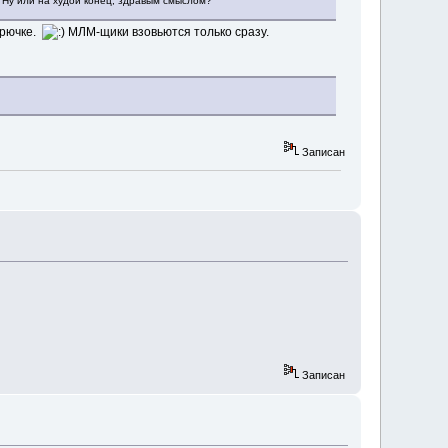
Ну или на худой конец, здравым смыслом?
крючке.
МЛМ-щики взовьются только сразу.
Записан
Записан