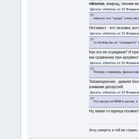
viktorius
, камрад, твоими м
Цитата: viktorius от 13 Феврал
именно эта "среда" очень мно
Оптимист - это человек, ко
Цитата: viktorius от 13 Феврал
то почему вы не "осуждаете" 
Как это не осуждаем? И пре
как сравнение при аргумент
Цитата: viktorius от 13 Феврал
Почему, к примеру, финансов
Табакокурение - давняя бо
рамками дискуссий.
Цитата: viktorius от 13 Феврал
Что касается МЛМ в целом, и 
Ну, какая-то курица посмеет
Хочу умереть в той же стране, 