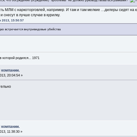
тся, что обсуждение (осуждение) "проблемы" не должно руководствоваться рамками?
ать МЛМ с наркоторговлей, например. И там и там мелкие ....дилеры сидят на 
 снесут в лучше случае в курилку.
я 2013, 15:50:57
дко встречается внутривидовые убийства
в которой родился... 1971
 компании.
13, 20:04:54 »
тельно
 компании.
13, 11:38:30 »