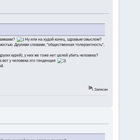
 рамками?
Ну или на худой конец, здравым смыслом?
симостью. Другими словами, "общественная толерантность",
ругих курей), у них же тоже нет целей убить человека?
 а вот у человека это тенденция
)
ой.
Записан