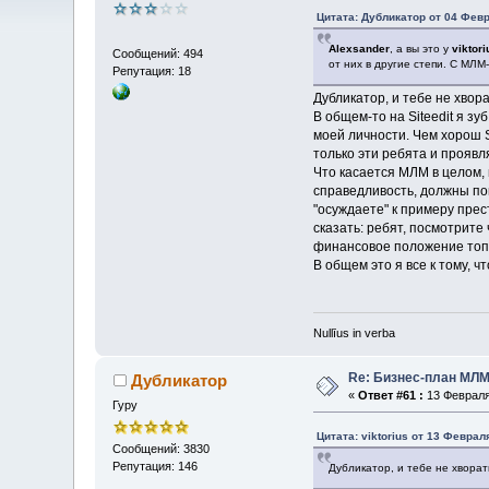
Цитата: Дубликатор от 04 Февр
Alexsander
, а вы это у
viktori
Сообщений: 494
от них в другие степи. С МЛ
Репутация: 18
Дубликатор, и тебе не хвор
В общем-то на Siteedit я зу
моей личности. Чем хорош Si
только эти ребята и проявля
Что касается МЛМ в целом, 
справедливость, должны пон
"осуждаете" к примеру прес
сказать: ребят, посмотрите 
финансовое положение топм
В общем это я все к тому, ч
Nullīus in verba
Re: Бизнес-план МЛМ
Дубликатор
«
Ответ #61 :
13 Февраля 
Гуру
Цитата: viktorius от 13 Феврал
Сообщений: 3830
Репутация: 146
Дубликатор, и тебе не хворат