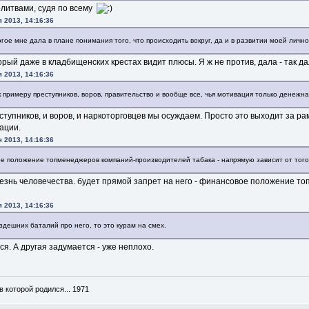
олитвами, судя по всему
я 2013, 14:16:36
гое мне дала в плане понимания того, что происходить вокруг, да и в развитии моей лично
торый даже в кладбищенских крестах видит плюсы. Я ж не против, дала - так 
я 2013, 14:16:36
к примеру преступников, воров, правительство и вообще все, чья мотивация только денежн
ступников, и воров, и наркоторговцев мы осуждаем. Просто это выходит за р
ации.
я 2013, 14:16:36
ое положение топменеджеров компаний-производителей табака - напрямую зависит от того
лезнь человечества. будет прямой запрет на него - финансовое положение то
я 2013, 14:16:36
здешних баталий про него, то это курам на смех.
ся. А другая задумается - уже неплохо.
в которой родился... 1971