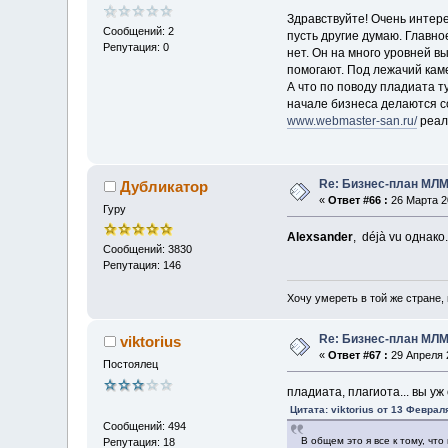
Здравствуйте! Очень интере
Сообщений: 2
пусть другие думаю. Главно
Репутация: 0
нет. Он на много уровней в
помогают. Под лежачий кам
А что по поводу пладиата т
начале бизнеса делаются со
www.webmaster-san.ru/
реал
Re: Бизнес-план МЛМ
Дубликатор
«
Ответ #66 :
26 Марта 20
Гуру
Alexsander
, déjà vu однако.
Сообщений: 3830
Репутация: 146
Хочу умереть в той же стране, 
Re: Бизнес-план МЛМ
viktorius
«
Ответ #67 :
29 Апреля 2
Постоялец
пладиата, плагиота... вы у
Цитата: viktorius от 13 Феврал
Сообщений: 494
В общем это я все к тому, что
Репутация: 18