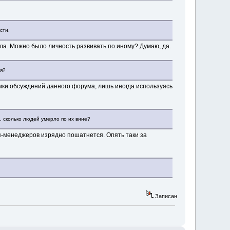
сти.
дала. Можно было личность развивать по иному? Думаю, да.
ая?
амки обсуждений данного форума, лишь иногда используясь
, сколько людей умерло по их вине?
п-менеджеров изрядно пошатнется. Опять таки за
Записан