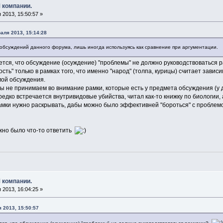
 компании.
2013, 15:50:57 »
аля 2013, 15:14:28
 обсуждений данного форума, лишь иногда используясь как сравнение при аргументации.
ется, что обсуждение (осуждение) "проблемы" не должно руководствоваться
ость" только в рамках того, что именно "народ" (толпа, курицы) считает зави
мой обсуждения.
мы не принимаем во внимание рамки, которые есть у предмета обсуждения (у д
 редко встречается внутривидовые убийства, читал как-то книжку по биологии,
 рамки нужно раскрывать, дабы можно было эффективней "бороться" с проблем
ужно было что-то ответить
 компании.
2013, 16:04:25 »
я 2013, 15:50:57