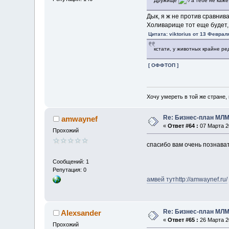
Дружище
а тебе не каже
Дык, я ж не против сравнив
Холиварище тот еще будет, и
Цитата: viktorius от 13 Феврал
кстати, у животных крайне ре
[ ОФФТОП ]
Хочу умереть в той же стране, 
Re: Бизнес-план МЛМ
amwaynef
«
Ответ #64 :
07 Марта 20
Прохожий
спасибо вам очень познава
Сообщений: 1
Репутация: 0
амвей тут
http://amwaynef.ru/
Re: Бизнес-план МЛМ
Alexsander
«
Ответ #65 :
26 Марта 20
Прохожий