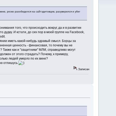
омню, резко разобиделся на сайтэдитовцев, разуверился и убег
онимания того, что происходить вокруг, да и в развитии
о дудку. И кстати, до сих пор в моей группе на Facebook,
dit.
тоянии иметь какой-нибудь здравый смысл. Борцы за
изненная ценность - финансовая, то почему вы не
? Также как и "защитники" МЛМ, справедливо могут
 должен от этого страдать? Почему, к примеру,
олько людей умерло по их вине?
омню отпишусь
Записан