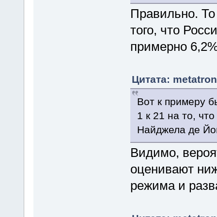
Правильно. То
того, что Росс
примерно 6,2
Цитата: metatron
Вот к примеру б
1 к 21 на то, чт
Найджела де Йо
Видимо, вероя
оценивают ниж
режима и разв