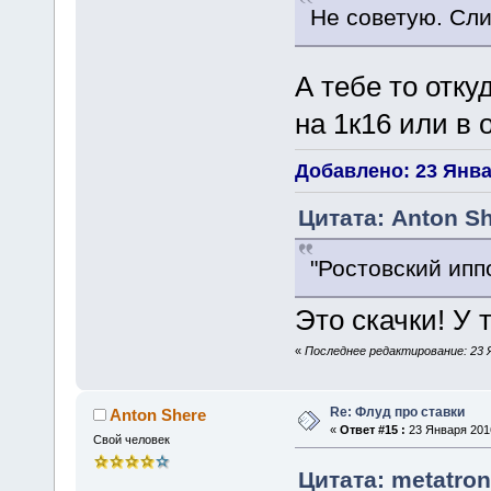
Не советую. Сли
А тебе то отку
на 1к16 или в 
Добавлено: 23 Январ
Цитата: Anton Sh
"Ростовский ипп
Это скачки! У 
«
Последнее редактирование: 23 Я
Re: Флуд про ставки
Anton Shere
«
Ответ #15 :
23 Января 2016
Свой человек
Цитата: metatron