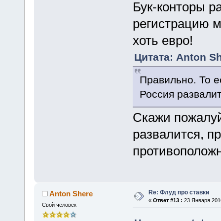
Бук-конторы р
регистрацию м
хоть евро!
Цитата: Anton Sh
Правильно. То е
Россия развалит
Скажи пожалуй
развалится, п
противополож
Re: Флуд про ставки
Anton Shere
«
Ответ #13 :
23 Января 2016
Свой человек