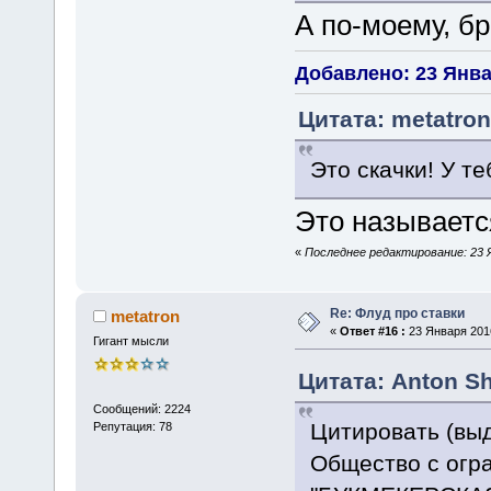
А по-моему, бр
Добавлено: 23 Январ
Цитата: metatron
Это скачки! У те
Это называется
«
Последнее редактирование: 23 Я
Re: Флуд про ставки
metatron
«
Ответ #16 :
23 Января 2016
Гигант мысли
Цитата: Anton Sh
Сообщений: 2224
Цитировать (вы
Репутация: 78
Общество с огр