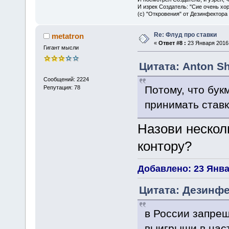
И изрек Создатель: "Сие очень хо
(с) "Откровения" от Дезинфектора
Re: Флуд про ставки
metatron
«
Ответ #8 :
23 Января 2016,
Гигант мысли
Цитата: Anton Sh
Сообщений: 2224
Потому, что бук
Репутация: 78
принимать став
Назови нескол
контору?
Добавлено: 23 Январ
Цитата: Дезинфе
в России запрещ
выигрыши в нас