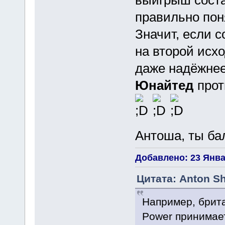
выигрыш соста
правильно пон
Значит, если 
на второй исх
даже надёжнее
Юнайтед
прот
Антоша, ты б
Добавлено: 23 Январ
Цитата: Anton Sh
Например, брит
Power принимает