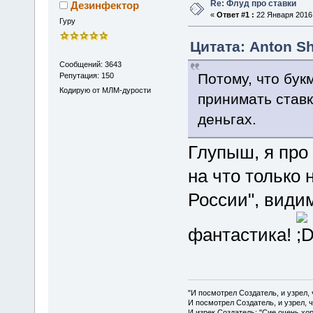
Re: Флуд про ставки
Дезинфектор
«
Ответ #1 :
22 Января 2016,
Гуру
Цитата: Anton Sh
Сообщений: 3643
Потому, что бук
Репутация: 150
Кодирую от МЛМ-дурости
принимать став
деньгах.
Глупыш, я про
на что только 
России", види
фантастика!
"И посмотрел Создатель, и узрел,
И посмотрел Создатель, и узрел, 
И изрек Создатель: "Сие очень хо