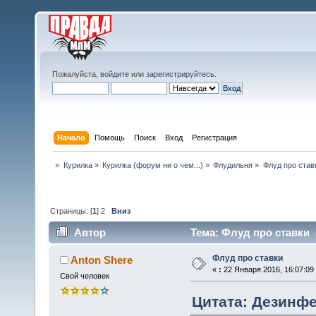
Пожалуйста,
войдите
или
зарегистрируйтесь
.
Начало
Помощь
Поиск
Вход
Регистрация
»
Курилка
»
Курилка (форум ни о чем...)
»
Флудильня
»
Флуд про став
Страницы: [
1
]
2
Вниз
Автор
Тема: Флуд про ставки 
Флуд про ставки
Anton Shere
«
:
22 Января 2016, 16:07:09
Свой человек
Цитата: Дезинфе