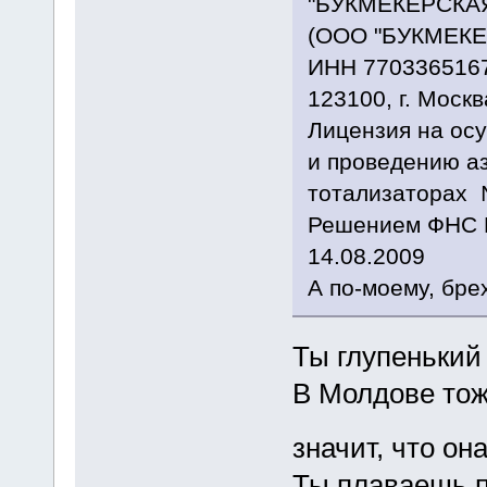
"БУКМЕКЕРСКА
(ООО "БУКМЕКЕ
ИНН 7703365167
123100, г. Москв
Лицензия на ос
и проведению аз
тотализаторах 
Решением ФНС Р
14.08.2009
А по-моему, брех
Ты глупеньки
В Молдове тож
значит, что о
Ты плаваешь п