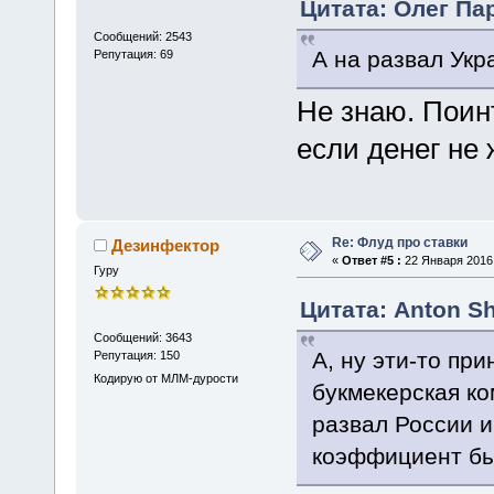
Цитата: Олег Пар
Сообщений: 2543
А на развал Ук
Репутация: 69
Не знаю. Поин
если денег не 
Re: Флуд про ставки
Дезинфектор
«
Ответ #5 :
22 Января 2016,
Гуру
Цитата: Anton Sh
Сообщений: 3643
А, ну эти-то пр
Репутация: 150
Кодирую от МЛМ-дурости
букмекерская ко
развал России и
коэффициент был