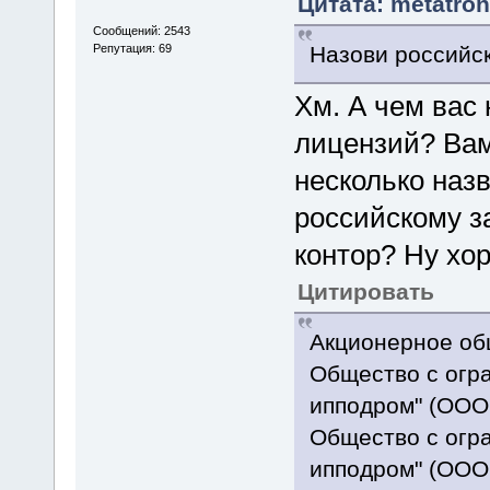
Цитата: metatron
Сообщений: 2543
Назови российс
Репутация: 69
Хм. А чем вас 
лицензий? Вам
несколько наз
российскому з
контор? Ну хо
Цитировать
Акционерное общ
Общество с огр
ипподром" (ООО 
Общество с огр
ипподром" (ООО 