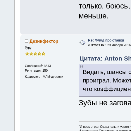
только, боюсь
меньше.
Re: Флуд про ставки
Дезинфектор
«
Ответ #7 :
23 Января 2016,
Гуру
Цитата: Anton Sh
Сообщений: 3643
Видать, шансы с
Репутация: 150
Кодирую от МЛМ-дурости
проиграл. Может
что коэффициен
Зубы не загов
"И посмотрел Создатель, и узрел,
И посмотрел Создатель, и узрел, 