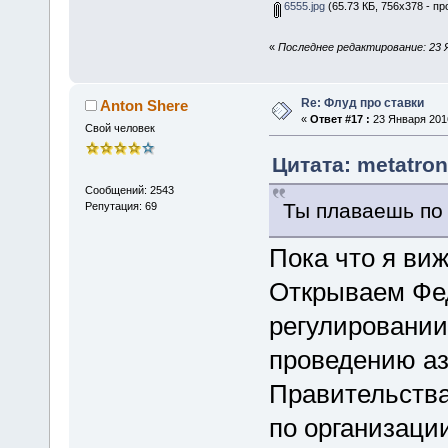
6555.jpg
(65.73 КБ, 756x378 - пр
«
Последнее редактирование: 23 Я
Re: Флуд про ставки
Anton Shere
«
Ответ #17 :
23 Января 2016
Свой человек
Цитата: metatron
Сообщений: 2543
Ты плаваешь по
Репутация: 69
Пока что я виж
Открываем Фед
регулировании
проведению аз
Правительства
по организаци