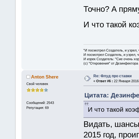
Точно? А пря
И что такой к
"И посмотрел Создатель, и узрел,
И посмотрел Создатель, и узрел, 
И изрек Создатель: "Сие очень хо
(с) "Откровения" от Дезинфектора
Re: Флуд про ставки
Anton Shere
«
Ответ #6 :
22 Января 2016,
Свой человек
Цитата: Дезинфе
Сообщений: 2543
И что такой коэ
Репутация: 69
Видать, шансы
2015 год, прои