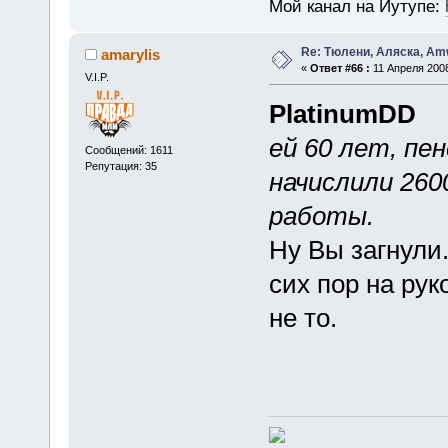
Мой канал на Йутупе:
Re: Тюлени, Аляска, Amw
amarylis
«
Ответ #66 :
11 Апреля 2008
V.I.P.
PlatinumDD
ей 60 лет, пе
Сообщений: 1611
Репутация: 35
начислили 260
работы.
Ну Вы загнули.
сих пор на ру
не то.