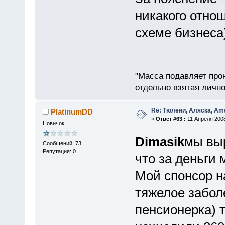
никакого отнош
схеме бизнеса)
"Масса подавляет про
отдельно взятая лично
Re: Тюлени, Аляска, Amw
PlatinumDD
«
Ответ #63 :
11 Апреля 2008
Новичок
Dimasik
мы выр
Сообщений: 73
Репутация: 0
что за деньги 
Мой спонсор н
тяжелое заболе
пенсионерка) т