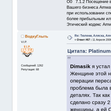
7.1.2 Посещение в
Вашего бизнеса Amway
при использовании сп
более прибыльным или
Этический кодекс Amw
Re: Тюлени, Аляска, Amw
ВодкуГлыть
«
Ответ #67 :
11 Апреля 2008
V.I.P.
Цитата: Platinum
Dimasik
я устал
Сообщений: 1262
Репутация: 68
Женщине этой ну
операции переса
проблема была в
деталях. Так как
сделано сразу 2
женщины, а ей 