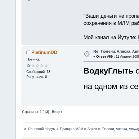
"Ваши деньги не пропа
сохранения в МЛМ раб
Мой канал на Йутупе:
Re: Тюлени, Аляска, Amw
PlatinumDD
«
Ответ #69 :
11 Апреля 2008
Новичок
ВодкуГлыть
с
Сообщений: 73
Репутация: 0
на одном из с
Страницы:
1
2
[
3
]
Вверх
»
Основной форум
»
Правда о МЛМ
»
Архив
»
Тюлени, Аляска, Amway.