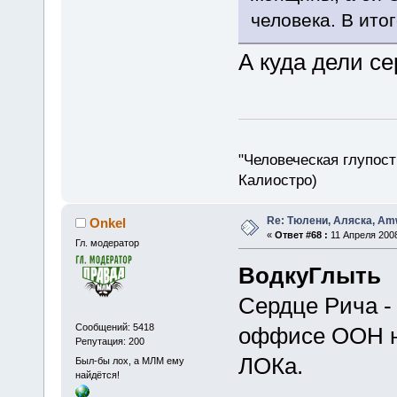
человека. В ито
А куда дели с
"Человеческая глупост
Калиостро)
Re: Тюлени, Аляска, Amw
Onkel
«
Ответ #68 :
11 Апреля 2008
Гл. модератор
ВодкуГлыть
Сердце Рича - 
Сообщений: 5418
оффисе ООН на
Репутация: 200
ЛОКа.
Был-бы лох, а МЛМ ему
найдётся!