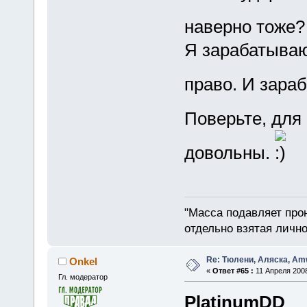
наверно тоже
Я зарабатываю
право. И зара
Поверьте, для
довольны.
"Масса подавляет про
отдельно взятая лично
Re: Тюлени, Аляска, Amw
Onkel
«
Ответ #65 :
11 Апреля 2008
Гл. модератор
PlatinumDD