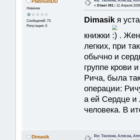
Re: Тюлени, Аляска, Amw
PlatinumDD
«
Ответ #61 :
11 Апреля 2008
Новичок
Dimasik
я уста
Сообщений: 73
Репутация: 0
книжки
. Же
легких, при т
обычно и серд
группе крови и
Рича, была так
операции: Рич
а ей Сердце и
человека. В ит
Re: Тюлени, Аляска, Amw
Dimasik