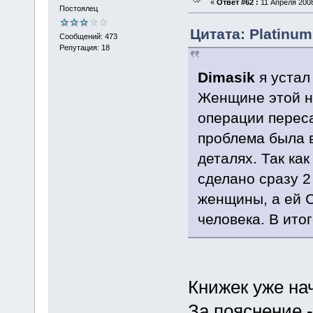
«
Ответ #62 :
11 Апреля 2008
Постоялец
Цитата: Platinum
Сообщений: 473
Репутация: 18
Dimasik
я устал
Женщине этой ну
операции переса
проблема была в
деталях. Так как
сделано сразу 2
женщины, а ей 
человека. В ито
Книжек уже на
За пояснение -