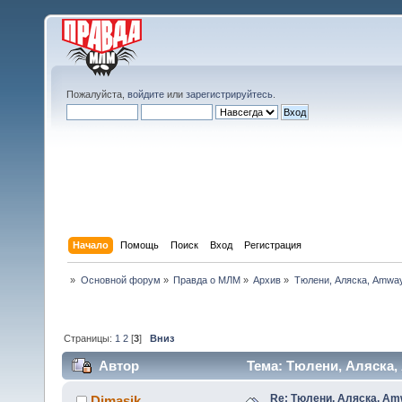
Пожалуйста,
войдите
или
зарегистрируйтесь
.
Начало
Помощь
Поиск
Вход
Регистрация
»
Основной форум
»
Правда о МЛМ
»
Архив
»
Тюлени, Аляска, Amway.
Страницы:
1
2
[
3
]
Вниз
Автор
Тема: Тюлени, Аляска, 
Re: Тюлени, Аляска, Amw
Dimasik