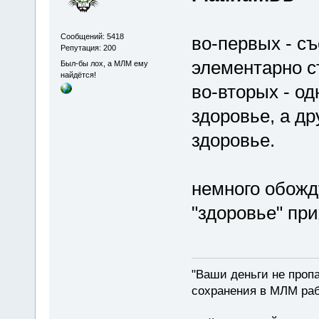
Сообщений: 5418
во-первых - с
Репутация: 200
элементарно с
Был-бы лох, а МЛМ ему
найдётся!
во-вторых - о
здоровье, а др
здоровье.
немного обожду
"здоровье" при
"Ваши деньги не пропа
сохранения в МЛМ раб