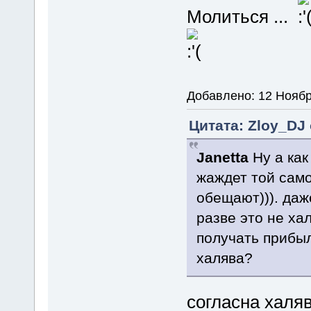
Молиться ...
Добавлено: 12 Ноябр
Цитата: Zloy_DJ 
Janetta
Ну а как
жаждет той сам
обещают))). даж
разве это не ха
получать прибыл
халява?
согласна халя