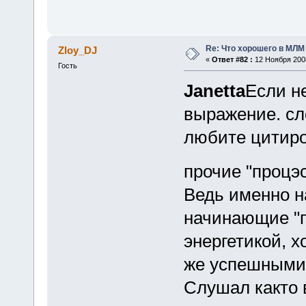
Re: Что хорошего в МЛМ
Zloy_DJ
«
Ответ #82 :
12 Ноября 2008
Гость
Janetta
Если не
выражение. сл
любите цитиро
прочие "процэ
Ведь именно н
начинающие "п
энергетикой, х
же успешными
Слушал както 