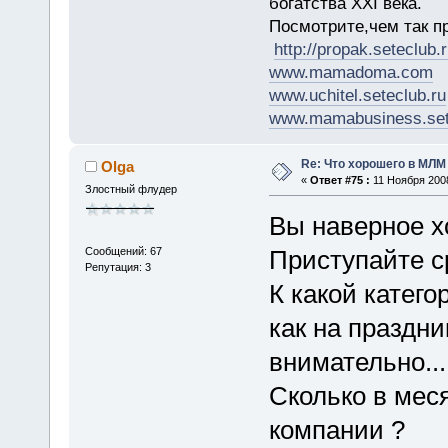
богатства XXI века.
Посмотрите,чем так п
http://propak.seteclub.
www.mamadoma.com
www.uchitel.seteclub.ru
www.mamabusiness.set
Re: Что хорошего в МЛМ
Olga
«
Ответ #75 :
11 Ноября 2008
Злостный флудер
Вы наверное х
Сообщений: 67
Приступайте сра
Репутация: 3
К какой катего
как на праздни
внимательно...
Сколько в мес
компании ?