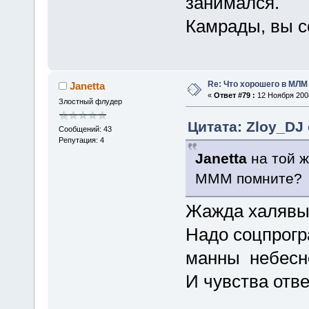
занимался.
Камрады, вы с
Re: Что хорошего в МЛМ
Janetta
«
Ответ #79 :
12 Ноября 2008
Злостный флудер
Цитата: Zloy_DJ 
Сообщений: 43
Репутация: 4
Janetta
на той ж
МММ помните?
Жажда халявы ,
Надо соцпрогр
манны небесн
И чувства отве