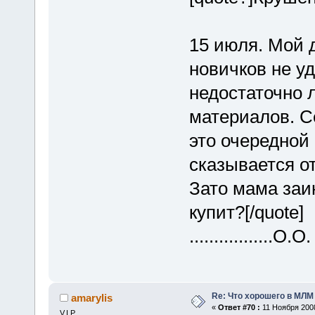
15 июля. Мой 
новичков не уд
недостаточно 
материалов. Се
это очередной 
сказывается о
Зато мама заи
купит?[/quote]
.................О.О.
Re: Что хорошего в МЛМ
amarylis
«
Ответ #70 :
11 Ноября 2008
V.I.P.