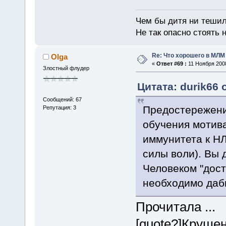
Чем бы дитя ни тешил
Не так опасно стоять н
Re: Что хорошего в МЛМ
Olga
«
Ответ #69 :
11 Ноября 2008
Злостный флудер
Цитата: durik66 
Сообщений: 67
Предостережени
Репутация: 3
обучения мотив
иммунитета к Н
силы воли). Вы 
Человеком "дост
необходимо дабы
Прочитала ...
[quote?]Круше