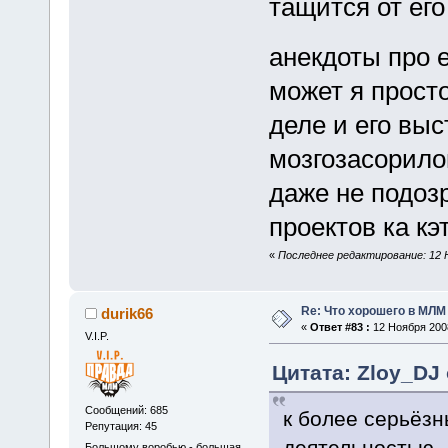
тащится от его
анекдоты про 
может я прост
деле и его вы
мозгозасорилов
даже не подоз
проектов ка кэт
«
Последнее редактирование: 12 Н
Re: Что хорошего в МЛМ
durik66
«
Ответ #83 :
12 Ноября 2008
V.I.P.
Цитата: Zloy_DJ 
Сообщений: 685
к более серьёз
Репутация: 45
деятельностью
Большому воробью - большая