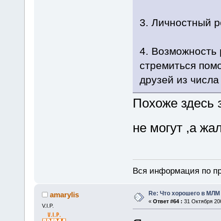
3. Личностный р
4. Возможность 
стремиться пом
друзей из числа
Похоже здесь 
не могут ,а ж
Вся информация по пр
Re: Что хорошего в МЛМ
amarylis
«
Ответ #64 :
31 Октября 200
V.I.P.