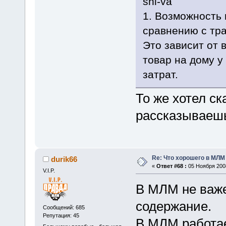
shi-va
1. Возможность 
сравнению с тр
Это зависит от 
товар на дому у
затрат.
То же хотел ск
рассказываешь
Re: Что хорошего в МЛМ
durik66
«
Ответ #68 :
05 Ноября 2008
V.I.P.
В МЛМ не важен
содержание.
Сообщений: 685
Репутация: 45
В МЛМ работ