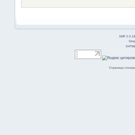
SMF 2.0.1
Simp
XHTM
Страница сгенери