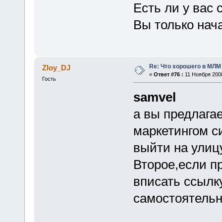
Есть ли у вас
Вы только нач
Re: Что хорошего в МЛМ
Zloy_DJ
«
Ответ #76 :
11 Ноября 2008
Гость
samvel
а вы предлага
маркетингом с
выйти на улиц
Второе,если пр
вписать ссылку
самостоятельн