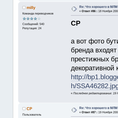
Re: Что хорошего в МЛМ
milly
«
Ответ #86 :
18 Ноября 2008
Команда переводчиков
CP
Сообщений: 540
Репутация: 24
а вот фото бу
бренда входят
престижных бр
декоративной 
http://bp1.bl
h/SSA46282.jp
«
Последнее редактирование: 19 Но
Re: Что хорошего в МЛМ
CP
«
Ответ #87 :
19 Ноября 2008
Пользователь