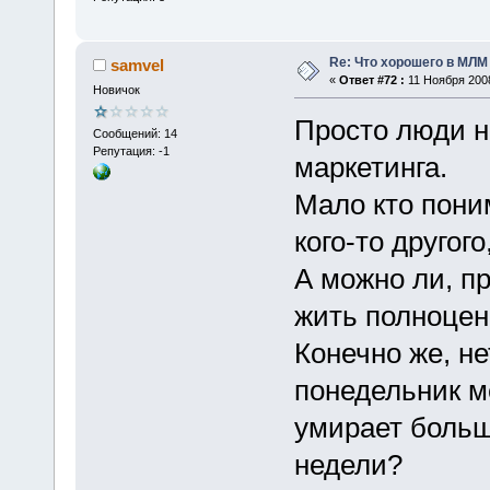
Re: Что хорошего в МЛМ
samvel
«
Ответ #72 :
11 Ноября 2008
Новичок
Просто люди н
Сообщений: 14
Репутация: -1
маркетинга.
Мало кто поним
кого-то другог
А можно ли, п
жить полноцен
Конечно же, не
понедельник м
умирает больш
недели?