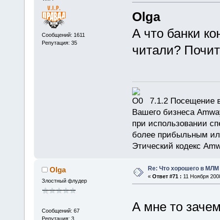
Olga
А что банки к
Сообщений: 1611
Репутация: 35
читали? Почит
7.1.2 Посещение в
Вашего бизнеса Amway
при использовании сп
более прибыльным или
Этический кодекс Amw
Re: Что хорошего в МЛМ
Olga
«
Ответ #71 :
11 Ноября 2008
Злостный флудер
А мне то заче
Сообщений: 67
Репутация: 3