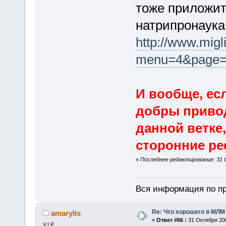
тоже приложит
натрипронаука 
http://www.migl
menu=4&page
И вообще, есл
добры приво
данной ветке,
сторонние ре
«
Последнее редактирование: 31 О
Вся информация по пр
Re: Что хорошего в МЛМ
amarylis
«
Ответ #66 :
31 Октября 200
V.I.P.