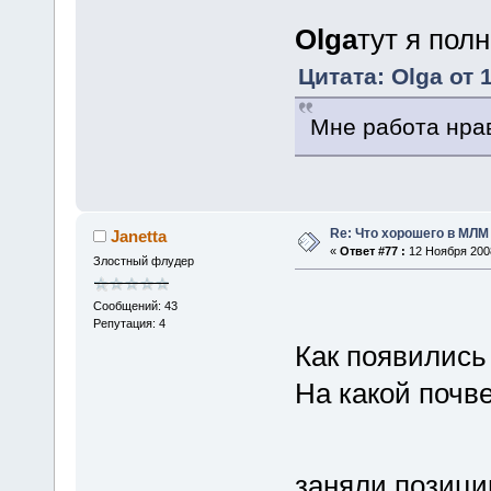
Olga
тут я пол
Цитата: Olga от 
Мне работа нрав
Re: Что хорошего в МЛМ
Janetta
«
Ответ #77 :
12 Ноября 2008
Злостный флудер
Сообщений: 43
Репутация: 4
Как появились
На какой почв
заняли позици