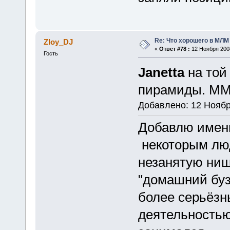
Re: Что хорошего в МЛМ
Zloy_DJ
«
Ответ #78 :
12 Ноября 2008
Гость
Janetta
на той
пирамиды. ММ
Добавлено: 12 Ноябр
Добавлю именн
некоторым лю
незанятую нишу
"домашний буз
более серьёз
деятельностью