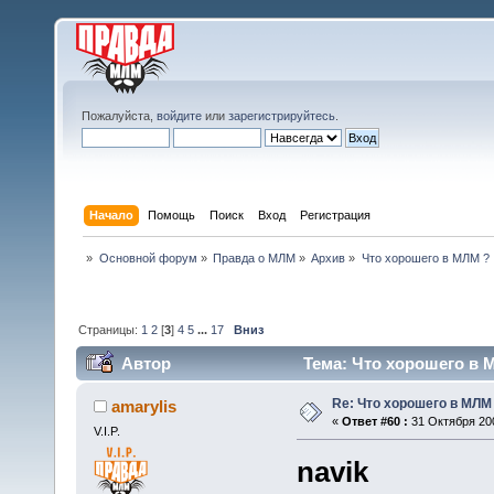
Пожалуйста,
войдите
или
зарегистрируйтесь
.
Начало
Помощь
Поиск
Вход
Регистрация
»
Основной форум
»
Правда о МЛМ
»
Архив
»
Что хорошего в МЛМ ?
Страницы:
1
2
[
3
]
4
5
...
17
Вниз
Автор
Тема: Что хорошего в 
Re: Что хорошего в МЛМ
amarylis
«
Ответ #60 :
31 Октября 200
V.I.P.
navik