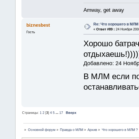
Amway, get away
Re: Что хорошего в МЛМ
biznesbest
«
Ответ #89 :
24 Ноября 2008
Гость
Хорошо батрач
отдыхаешь!)))))
Добавлено: 24 Ноябр
В МЛМ если по
останавливать
Страницы:
1
2
[
3
]
4
5
...
17
Вверх
»
Основной форум
»
Правда о МЛМ
»
Архив
»
Что хорошего в МЛМ ?