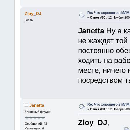
Re: Что хорошего в МЛМ
Zloy_DJ
«
Ответ #80 :
12 Ноября 2008
Гость
Janetta
Ну а к
не жаждет той
постоянно обе
ходить на рабо
месте, ничего
посредством т
Re: Что хорошего в МЛМ
Janetta
«
Ответ #81 :
12 Ноября 2008
Злостный флудер
Zloy_DJ
,
Сообщений: 43
Репутация: 4