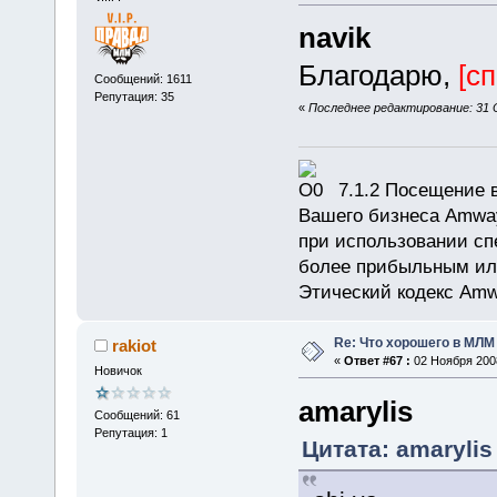
navik
Благодарю,
[с
Сообщений: 1611
Репутация: 35
«
Последнее редактирование: 31 О
7.1.2 Посещение в
Вашего бизнеса Amway
при использовании сп
более прибыльным или
Этический кодекс Amw
Re: Что хорошего в МЛМ
rakiot
«
Ответ #67 :
02 Ноября 2008
Новичок
amarylis
Сообщений: 61
Репутация: 1
Цитата: amarylis