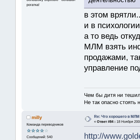
рогатка!
в этом врятли.
и в психологии
а то ведь отку
МЛМ взять инф
продажами, так
управление по
Чем бы дитя ни тешил
Не так опасно стоять н
Re: Что хорошего в МЛМ
milly
«
Ответ #84 :
18 Ноября 2008
Команда переводчиков
http://www.gol
Сообщений: 540