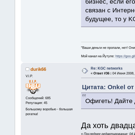
бизнес, если ег
связан с Интерн
будущее, то у K
"Ваши деньги не пропали, нет! Они
Мой канал на Йутупе:
https://goo.g
Re: KGC networks
durik66
«
Ответ #36 :
04 Июня 2008, 
V.I.P.
Цитата: Onkel от
Сообщений: 685
Офигеть! Дайте 
Репутация: 45
Большому воробью - большая
рогатка!
Да хоть двадца
«
Последнее редактирование: 04 И