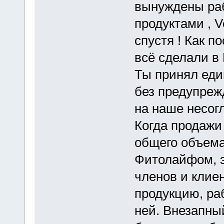
вынуждены раб
продуктами , Vo
спустя ! Как п
всё сделали в
Ты принял ед
без предупреж
на наше несог
Когда продажи
общего объема
Фитолайфом, эт
членов и клие
продукцию, ра
ней. Внезапный