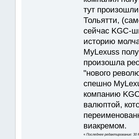
тут произошли
Тольятти, (са
сейчас KGC-шн
историю молча
MyLexuss полу
произошла рео
"нового револ
спешно MyLexu
компанию KGC 
валюптой, кот
переименованн
виакремом.
«
Последнее редактирование: 30 