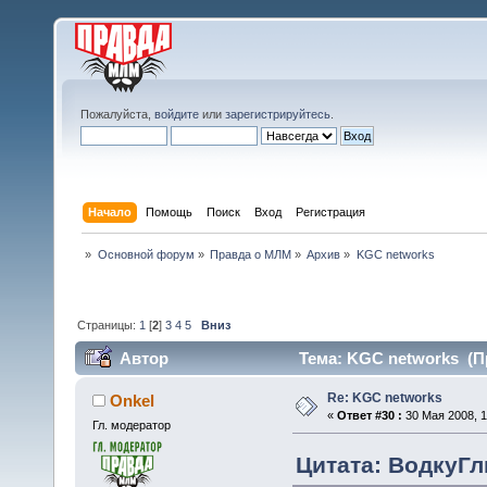
Пожалуйста,
войдите
или
зарегистрируйтесь
.
Начало
Помощь
Поиск
Вход
Регистрация
»
Основной форум
»
Правда о МЛМ
»
Архив
»
KGC networks
Страницы:
1
[
2
]
3
4
5
Вниз
Автор
Тема: KGC networks (Пр
Re: KGC networks
Onkel
«
Ответ #30 :
30 Мая 2008, 1
Гл. модератор
Цитата: ВодкуГлы