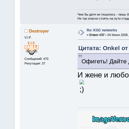
Чем бы дитя ни тешилось - лишь б
Не так опасно стоять на пути стада,
Re: KGC networks
Destroyer
«
Ответ #37 :
04 Июня 2008, 
V.I.P.
Цитата: Onkel от
Сообщений: 470
Офигеть! Дайте 
Репутация: 37
И жене и люб