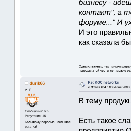
бизнесу - иде
контакт", а те
форуме..." И у
И это правиль
как сказала бы
Одна из важных черт млм-лидера 
природы этой черты нет, можно ра
Re: KGC networks
durik66
«
Ответ #34 :
03 Июня 2008, 
V.I.P.
В тему продук
Сообщений: 685
Репутация: 45
Есть такое сл
Большому воробью - большая
рогатка!
предприятие О