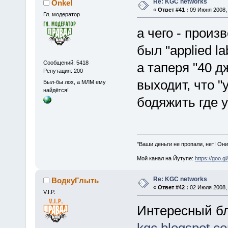
Re: KGC networks
Onkel
«
Ответ #41 :
09 Июня 2008, 
Гл. модератор
а чего - произ
был "applied l
Сообщений: 5418
а таперя "40 
Репутация: 200
выходит, что 
Был-бы лох, а МЛМ ему
найдётся!
бодяжить где 
"Ваши деньги не пропали, нет! Они
Мой канал на Йутупе:
https://goo.g
Re: KGC networks
ВодкуГлыть
«
Ответ #42 :
02 Июля 2008, 
V.I.P.
Интересный б