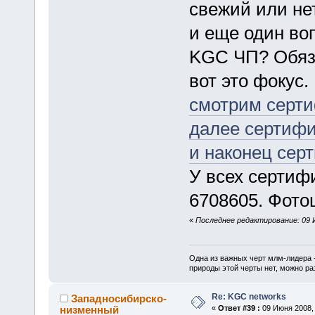
свежий или не
и еще один во
KGC ЧП? Обяза
вот это фокус.
смотрим серт
далее сертиф
и наконец се
У всех сертифи
6708605. Фото
«
Последнее редактирование: 09 И
Одна из важных черт млм-лидера 
природы этой черты нет, можно ра
Re: KGC networks
Западносибирско-
низменный
«
Ответ #39 :
09 Июня 2008, 