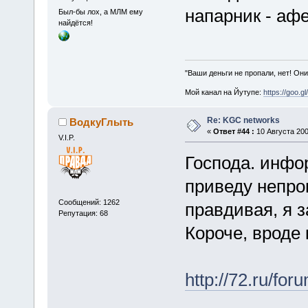
напарник - афе
Был-бы лох, а МЛМ ему
найдётся!
"Ваши деньги не пропали, нет! Они
Мой канал на Йутупе:
https://goo.g
Re: KGC networks
ВодкуГлыть
«
Ответ #44 :
10 Августа 200
V.I.P.
Господа. инфо
приведу непров
Сообщений: 1262
правдивая, я з
Репутация: 68
Короче, вроде 
http://72.ru/f