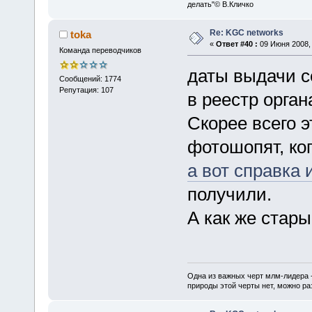
делать"© В.Кличко
Re: KGC networks
toka
«
Ответ #40 :
09 Июня 2008, 
Команда переводчиков
даты выдачи с
Сообщений: 1774
Репутация: 107
в реестр орга
Скорее всего э
фотошопят, ко
а вот справка 
получили.
А как же стар
Одна из важных черт млм-лидера 
природы этой черты нет, можно ра