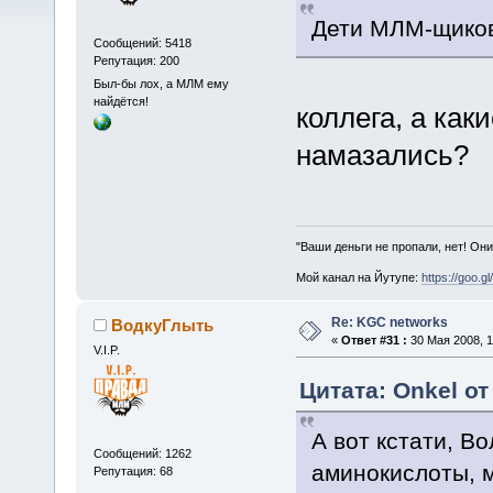
Дети МЛМ-щиков
Сообщений: 5418
Репутация: 200
Был-бы лох, а МЛМ ему
найдётся!
коллега, а как
намазались?
"Ваши деньги не пропали, нет! Они
Мой канал на Йутупе:
https://goo.g
Re: KGC networks
ВодкуГлыть
«
Ответ #31 :
30 Мая 2008, 1
V.I.P.
Цитата: Onkel от
А вот кстати, В
Сообщений: 1262
аминокислоты, м
Репутация: 68