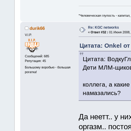
"Человеческая глупость - капитал
Re: KGC networks
durik66
«
Ответ #32 :
01 Июня 2008, 
V.I.P.
Цитата: Onkel от
Сообщений: 685
Цитата: ВодкуГл
Репутация: 45
Дети МЛМ-щиков
Большому воробью - большая
рогатка!
коллега, а какие
намазались?
Да неетт.. у 
оргазм.. постоя