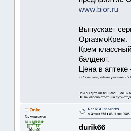
www.bior.ru
Выпускает сер
ОргазмоКрем.
Крем классный
балдеют.
Цена в аптеке 
«
Последнее редактирование: 03 И
Чем бы дитя ни тешилось - лишь б
Не так опасно стоять на пути стада,
Re: KGC networks
Onkel
«
Ответ #35 :
03 Июня 2008, 
Гл. модератор
durik66