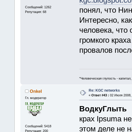
kgc.blogspot.c
Сообщений: 1262
понял, что Ни
Репутация: 68
Интересно, ка
человека, что 
громкого краха
провалов пос
"Человеческая глупость - капитал
Re: KGC networks
Onkel
«
Ответ #43 :
02 Июля 2008, 
Гл. модератор
ВодкуГлыть
крах Ipsuma не
Сообщений: 5418
этом деле не н
Репутация: 200