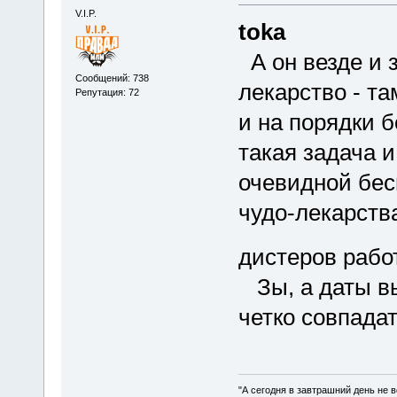
V.I.P.
toka
А он везде и з
Сообщений: 738
лекарство - та
Репутация: 72
и на порядки 
такая задача и
очевидной бес
чудо-лекарства
дистеров раб
Зы, а даты в
четко совпада
"А сегодня в завтрашний день не в