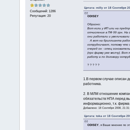
Цитата: milly от 18 Сентября 2
Сообщений: 1286
Репутация: 20
ODISEY
Образно:
Вот если у ИП или на предп
отчисление в ПФ 99 грн. На
они работали и увеличивали 
А вот на бриллианта работ
сотрудничают, потому что о
очеред он - отец основатель
(про фирму уже молчу). Вот
работу а по договору сотру
? ? ? ? ?
1.В первом случае описан 
работника.
2. В МЛМ отношение компан
обязательств НПА перед в
информационно, т.к. фирма
Добавлено: 18 Сентября 2008, 21:31
Цитата: toka от 18 Сентября 20
ODISEY
, я Ваше мнение по э