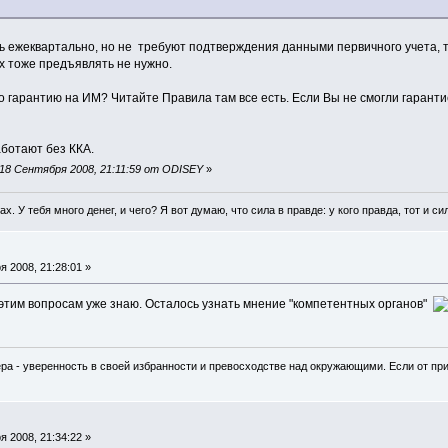
ь ежеквартально, но не требуют подтверждения данными первичного учета, т
х тоже предъявлять не нужно.
о гарантию на ИМ? Читайте Правила там все есть. Если Вы не смогли гаранти
аботают без ККА.
18 Сентября 2008, 21:11:59 от ODISEY
»
гах. У тебя много денег, и чего? Я вот думаю, что сила в правде: у кого правда, тот и си
 2008, 21:28:01 »
 этим вопросам уже знаю. Осталось узнать мнение "компетентных органов"
ра - уверенность в своей избранности и превосходстве над окружающими. Если от при
 2008, 21:34:22 »