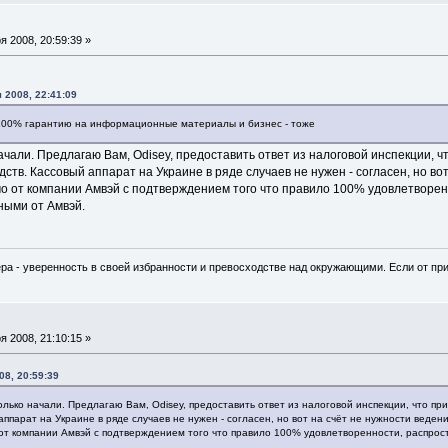
 2008, 20:59:39 »
 2008, 22:41:09
 100% гарантию на информационные материалы и бизнес - тоже
начали. Предлагаю Вам, Odisey, предоставить ответ из налоговой инспекции, 
ств. Кассовый аппарат на Украине в ряде случаев не нужен - согласен, но во
мо от компании Амвэй с подтверждением того что правило 100% удовлетворе
ными от Амвэй.
ра - уверенность в своей избранности и превосходстве над окружающими. Если от при
 2008, 21:10:15 »
08, 20:59:39
 только начали. Предлагаю Вам, Odisey, предоставить ответ из налоговой инспекции, что п
ппарат на Украине в ряде случаев не нужен - согласен, но вот на счёт не нужности веден
 от компании Амвэй с подтверждением того что правило 100% удовлетворенности, распрос