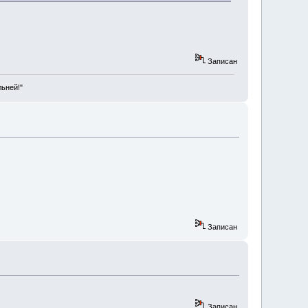
Записан
льней!"
Записан
Записан