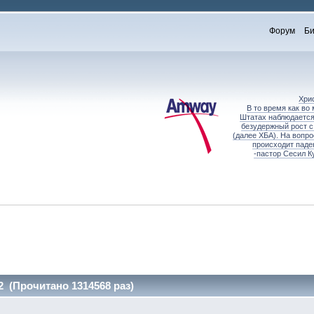
Форум
Би
Хри
В то время как во
Штатах наблюдается
безудержный рост с
(далее ХБА). На вопр
происходит паде
-пастор Сесил К
2 (Прочитано 1314568 раз)