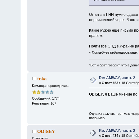
Отчеты в ГНИ нужно сдават
перечислений через банк, и
Какое нужно еще письмо пр
правом.
Почти все СПД в Украине р
«
Последнее редактирование: 
"Вот и брат говорит, что в день
Re: AMWAY, часть 2
toka
«
Ответ #33 :
18 Сентября
Команда переводчиков
ODISEY
, я Ваше мнение по
Сообщений: 1774
Репутация: 107
Одна из важных черт млм-лиде
например.
Re: AMWAY, часть 2
ODISEY
«
Ответ #34 :
18 Сентября
Старожил