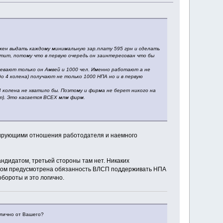
лжен выдать каждому минимальную зар.плату 595 грн и сделать
атит, потому что в первую очередь он заинтересован что бы
евают только он Амвей и 1000 чел. Именно работают а не
 4 колена) получают не только 1000 НПА но и в первую
4 колена не хватило бы. Поэтому и фирма не берет никого на
т). Это касается ВСЕХ млм фирм.
улирующими отношения работодателя и наемного
дидатом, третьей стороны там нет. Никаких
ором предусмотрена обязанность ВЛСП поддерживать НПА
бороты и это логично.
тлично от Вашего?