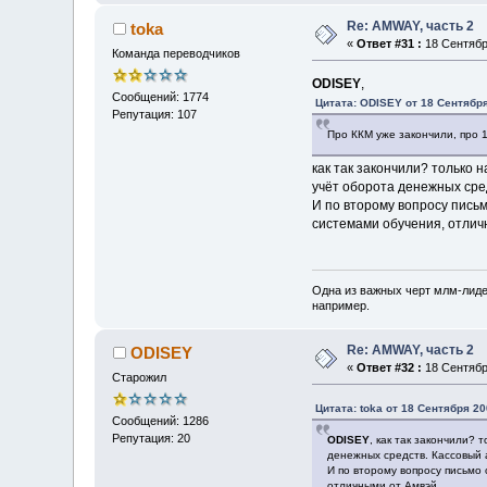
Re: AMWAY, часть 2
toka
«
Ответ #31 :
18 Сентября
Команда переводчиков
ODISEY
,
Сообщений: 1774
Цитата: ODISEY от 18 Сентября
Репутация: 107
Про ККМ уже закончили, про
как так закончили? только 
учёт оборота денежных сред
И по второму вопросу пись
системами обучения, отлич
Одна из важных черт млм-лиде
например.
Re: AMWAY, часть 2
ODISEY
«
Ответ #32 :
18 Сентября
Старожил
Цитата: toka от 18 Сентября 20
Сообщений: 1286
Репутация: 20
ODISEY
, как так закончили?
денежных средств. Кассовый а
И по второму вопросу письмо
отличными от Амвэй.