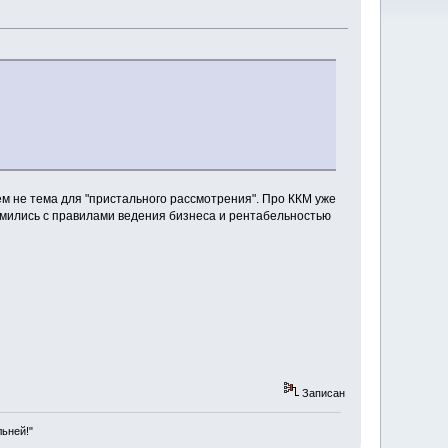
ем не тема для "пристального рассмотрения". Про ККМ уже
омились с правилами ведения бизнеса и рентабельностью
Записан
льней!"