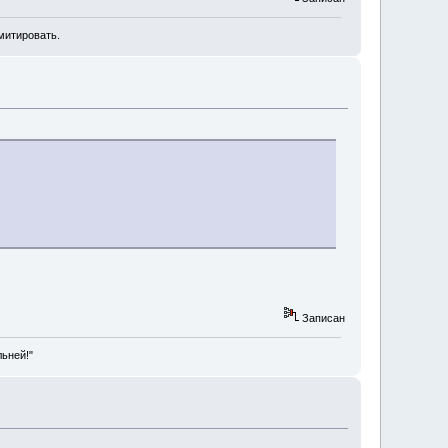
митировать.
Записан
льней!"