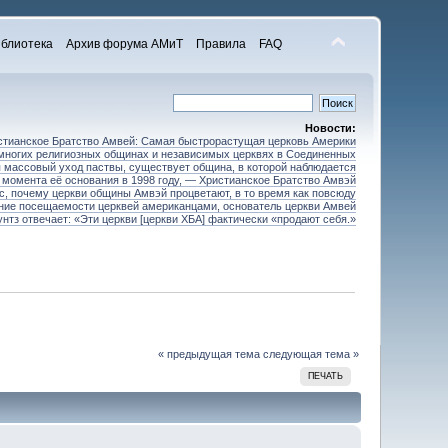
блиотека
Архив форума АМиТ
Правила
FAQ
Новости:
стианское Братство Амвей: Самая быстрорастущая церковь Америки
 многих религиозных общинах и независимых церквях в Соединенных
 массовый уход паствы, существует община, в которой наблюдается
 момента её основания в 1998 году, — Христианское Братство Амвэй
ос, почему церкви общины Амвэй процветают, в то время как повсюду
ние посещаемости церквей американцами, основатель церкви Амвей
унтз отвечает: «Эти церкви [церкви ХБА] фактически «продают себя.»
« предыдущая тема
следующая тема »
ПЕЧАТЬ