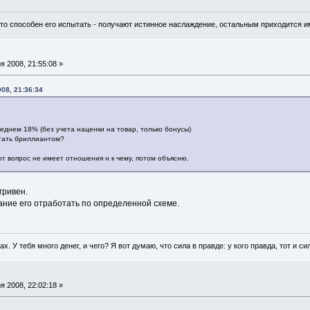
 кто способен его испытать - получают истинное наслаждение, остальным приходится и
 2008, 21:55:08 »
008, 21:36:34
еднем 18% (без учета наценки на товар, только бонусы)
стать бриллиантом?
от вопрос не имеет отношения н к чему, потом объясню.
гривен.
ание его отработать по определенной схеме.
гах. У тебя много денег, и чего? Я вот думаю, что сила в правде: у кого правда, тот и си
 2008, 22:02:18 »