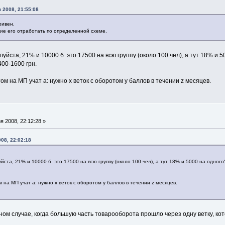
 2008, 21:55:08
ривен.
ние его отработать по определенной схеме.
луйста, 21% и 10000 б это 17500 на всю группу (около 100 чел), а тут 18% и 
400-1600 грн.
ом на МП учат а: нужно х веток с оборотом у баллов в течении z месяцев.
 2008, 22:12:28 »
008, 22:02:18
йста, 21% и 10000 б это 17500 на всю группу (около 100 чел), а тут 18% и 5000 на одног
м на МП учат а: нужно х веток с оборотом у баллов в течении z месяцев.
ном случае, когда большую часть товарооборота прошло через одну ветку, ко