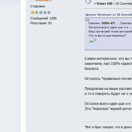
«
Ответ #30 :
18 Сентября
Старожил
Цитата: Destroyer от 18 Сентяб
Сообщений: 1286
Репутация: 20
Смелее,
ODIS
S
EY
.....Смелее
Остался всего один шаг и я ..
Ваш греческий тезка (который 
Что ж вы-то растерялись?
Самое интересное, что вы т
закончили, про 100% гаран
бизнеса.
Осталось "правильно посчит
Предлагаю на ваше рассмо
а то и говорить будет не о ч
Остался всего один шаг и я .
Это "пересказ" вашей цитат
"Вот и брат говорит, что в день