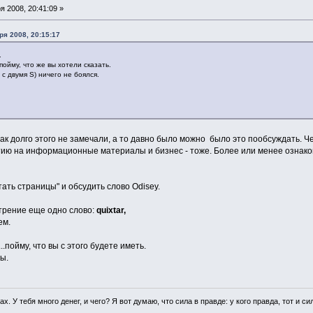
 2008, 20:41:09 »
ря 2008, 20:15:17
.
.пойму, что же вы хотели сказать.
с двумя S) ничего не боялся.
ак долго этого не замечали, а то давно было можно было это пообсуждать. Ч
тию на информационные материалы и бизнес - тоже. Более или менее ознак
ать страницы" и обсудить слово Odisey.
трение еще одно слово:
quixtar,
ем.
..пойму, что вы с этого будете иметь.
ы.
гах. У тебя много денег, и чего? Я вот думаю, что сила в правде: у кого правда, тот и си