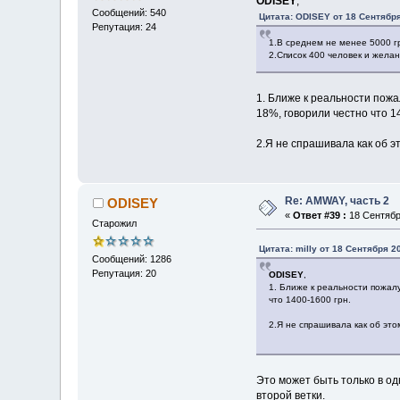
ODISEY
,
Сообщений: 540
Цитата: ODISEY от 18 Сентября
Репутация: 24
1.В среднем не менее 5000 г
2.Список 400 человек и жела
1. Ближе к реальности пожа
18%, говорили честно что 1
2.Я не спрашивала как об эт
Re: AMWAY, часть 2
ODISEY
«
Ответ #39 :
18 Сентября
Старожил
Цитата: milly от 18 Сентября 2
Сообщений: 1286
Репутация: 20
ODISEY
,
1. Ближе к реальности пожалу
что 1400-1600 грн.
2.Я не спрашивала как об это
Это может быть только в од
второй ветки.