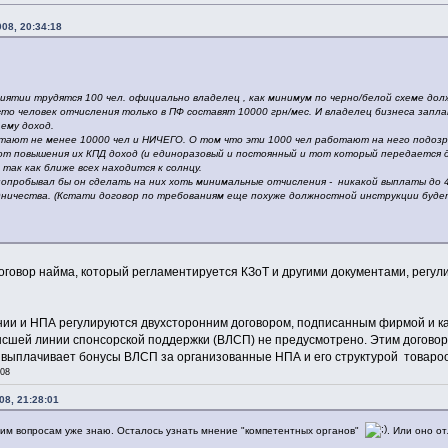
008, 20:34:18
риятии трудятся 100 чел. официально владелец , как минимум по черно/белой схеме до
 сто человек отчисления только в ПФ составят 10000 грн/мес. И владелец бизнеса запл
ему доход.
ают не менее 10000 чел и НИЧЕГО. О том что эти 1000 чел работают на него подозр
т повышения их КПД доход (и единоразовый и постоянный и тот который передается до
 так как ближе всех находится к солнцу.
 попробывал бы он сделать на них хоть минимальные отчисления - никакой выплаты до 
дничества. (Кстати договор по требованиям еще похуже должностной инструкции буде
договор найма, который регламентируется КЗоТ и другими документами, рег
ии и НПА регулируются двухсторонним договором, подписанным фирмой и кан
ысшей линии спонсорской поддержки (ВЛСП) не предусмотрено. Этим догов
 выплачивает бонусы ВЛСП за организованные НПА и его структурой товароо
:08
08, 21:28:01
тим вопросам уже знаю. Осталось узнать мнение "компетентных органов"
. Или оно о