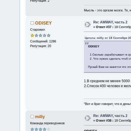
Репутация: 2
Мысль - это оргазм мозга. Те,
Re: AMWAY, часть 2
ODISEY
«
Ответ #37 :
18 Сентября
Старожил
Цитата: milly от 18 Сентября 2
Сообщений: 1286
Репутация: 20
ODISEY
1.Сколько зарабатывает в ср
2. Что нужно сделать чтоб 
Пускай Вам не кажется что эт
1.В среднем не менее 5000 
2.Список 400 человек и жел
"Вот и брат говорит, что в день
Re: AMWAY, часть 2
milly
«
Ответ #38 :
18 Сентября
Команда переводчиков