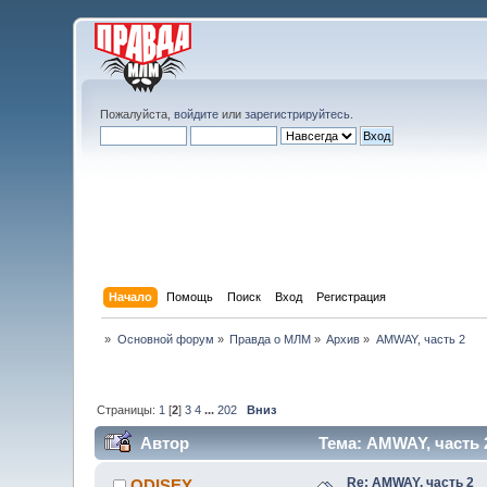
Пожалуйста,
войдите
или
зарегистрируйтесь
.
Начало
Помощь
Поиск
Вход
Регистрация
»
Основной форум
»
Правда о МЛМ
»
Архив
»
AMWAY, часть 2
Страницы:
1
[
2
]
3
4
...
202
Вниз
Автор
Тема: AMWAY, часть 
Re: AMWAY, часть 2
ODISEY