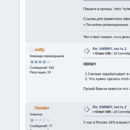
Пишите в органы. Чего "гул
Ссылка для грамотного оф
«
Последнее редактирование: 
"Вот и брат говорит, что в день
Re: AMWAY, часть 2
milly
«
Ответ #35 :
18 Сентября
Команда переводчиков
ODISEY
Сообщений: 540
Репутация: 24
1.Сколько зарабатывает в с
2. Что нужно сделать чтоб
Пускай Вам не кажется что 
Re: AMWAY, часть 2
Vooder
«
Ответ #36 :
18 Сентября
Новичок
У нас в России 18% в качест
Сообщений: 77