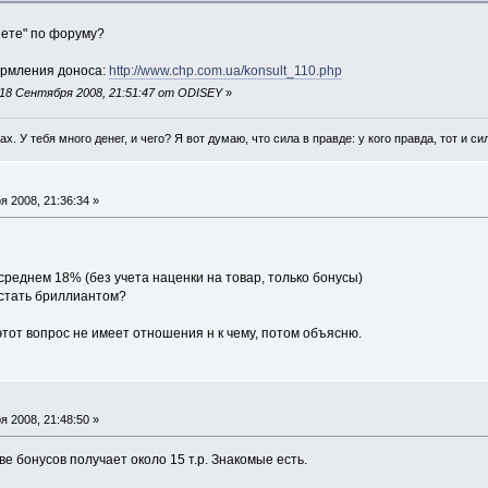
яете" по форуму?
ормления доноса:
http://www.chp.com.ua/konsult_110.php
18 Сентября 2008, 21:51:47 от ODISEY
»
гах. У тебя много денег, и чего? Я вот думаю, что сила в правде: у кого правда, тот и си
 2008, 21:36:34 »
реднем 18% (без учета наценки на товар, только бонусы)
 стать бриллиантом?
этот вопрос не имеет отношения н к чему, потом объясню.
 2008, 21:48:50 »
ве бонусов получает около 15 т.р. Знакомые есть.