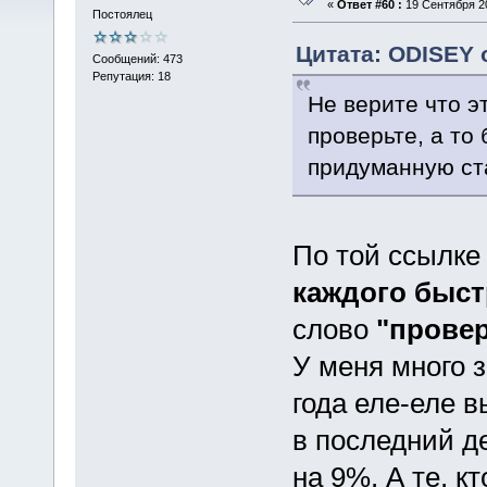
«
Ответ #60 :
19 Сентября 20
Постоялец
Цитата: ODISEY о
Сообщений: 473
Репутация: 18
Не верите что эт
проверьте, а то
придуманную ста
По той ссылке
каждого быст
слово
"провер
У меня много 
года еле-еле 
в последний д
на 9%. А те, к