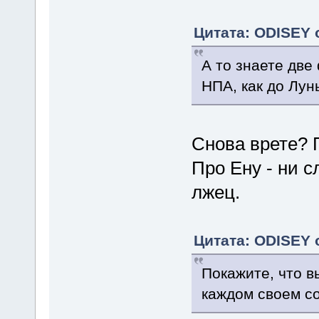
Цитата: ODISEY о
А то знаете две
НПА, как до Лун
Снова врете? П
Про Ену - ни с
лжец.
Цитата: ODISEY о
Покажите, что в
каждом своем с