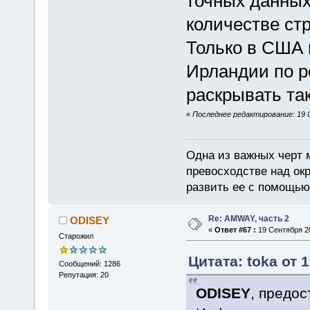
точных данных
количестве ст
Только в США 
Ирландии по 
раскрывать т
«
Последнее редактирование: 19 С
Одна из важных черт 
превосходстве над ок
развить ее с помощью
Re: AMWAY, часть 2
ODISEY
«
Ответ #67 :
19 Сентября 20
Старожил
Цитата: toka от 
Сообщений: 1286
Репутация: 20
ODISEY
, предос