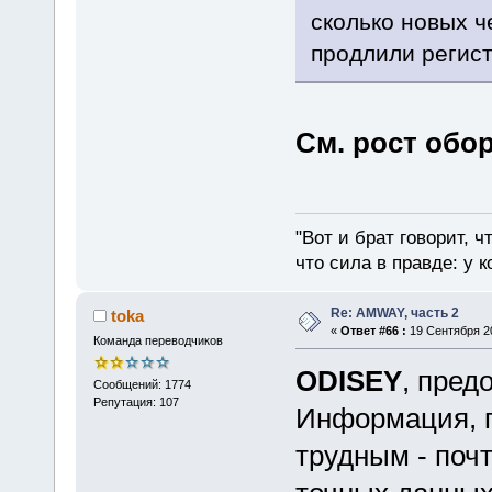
сколько новых ч
продлили регис
См. рост обор
"Вот и брат говорит, ч
что сила в правде: у к
Re: AMWAY, часть 2
toka
«
Ответ #66 :
19 Сентября 20
Команда переводчиков
ODISEY
, пред
Сообщений: 1774
Репутация: 107
Информация, п
трудным - поч