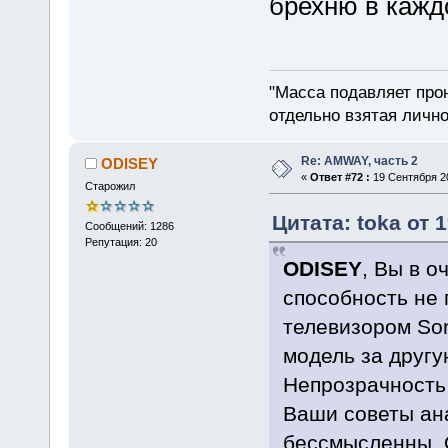
брехню в кажд
"Масса подавляет про
отдельно взятая лично
Re: AMWAY, часть 2
ODISEY
«
Ответ #72 :
19 Сентября 20
Старожил
Цитата: toka от 
Сообщений: 1286
Репутация: 20
ODISEY
, Вы в 
способность не 
телевизором Son
модель за другу
Непрозрачность 
Ваши советы ан
бессмысленны. 