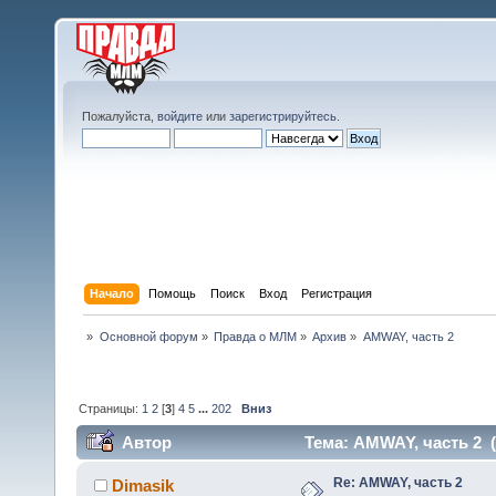
Пожалуйста,
войдите
или
зарегистрируйтесь
.
Начало
Помощь
Поиск
Вход
Регистрация
»
Основной форум
»
Правда о МЛМ
»
Архив
»
AMWAY, часть 2
Страницы:
1
2
[
3
]
4
5
...
202
Вниз
Автор
Тема: AMWAY, часть 2 (
Re: AMWAY, часть 2
Dimasik