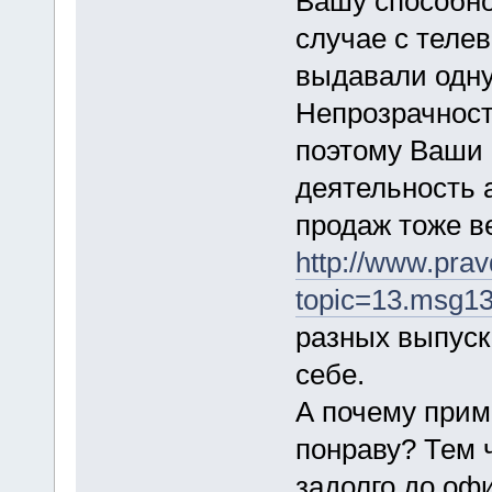
Вашу способно
случае с теле
выдавали одну
Непрозрачност
поэтому Ваши 
деятельность
продаж тоже в
http://www.pra
topic=13.msg1
разных выпуск
себе.
А почему прим
понраву? Тем 
задолго до оф