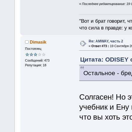
«
Последнее редактирование: 19 
"Вот и брат говорит, ч
что сила в правде: у к
Re: AMWAY, часть 2
Dimasik
«
Ответ #73 :
19 Сентября 20
Постоялец
Цитата: ODISEY о
Сообщений: 473
Репутация: 18
Остальное - бре
Солгасен! Но э
учебник и Ену
что вы хоть эт