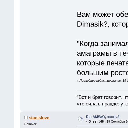
Вам может обе
Dimasik?, кото
"Когда занима
амаграмы в теч
которые печат
большим ростом
«
Последнее редактирование: 19 
"Вот и брат говорит, ч
что сила в правде: у к
Re: AMWAY, часть 2
stanislove
«
Ответ #68 :
19 Сентября 20
Новичок