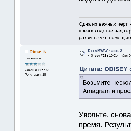
Одна из важных черт 
превосходстве над ок
развить ее с помощью
Re: AMWAY, часть 2
Dimasik
«
Ответ #71 :
19 Сентября 20
Постоялец
Цитата: ODISEY о
Сообщений: 473
Репутация: 18
Возьмите неско
Amagram и просл
Увольте, снов
время. Резуль