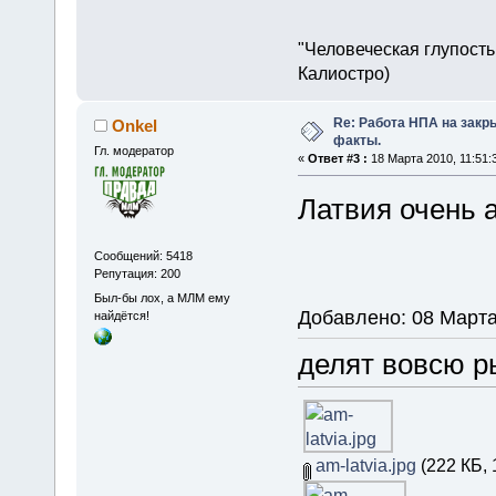
"Человеческая глупость
Калиостро)
Re: Работа НПА на закр
Onkel
факты.
Гл. модератор
«
Ответ #3 :
18 Марта 2010, 11:51:
Латвия очень а
Сообщений: 5418
Репутация: 200
Был-бы лох, а МЛМ ему
Добавлено: 08 Марта
найдётся!
делят вовсю р
am-latvia.jpg
(222 КБ, 