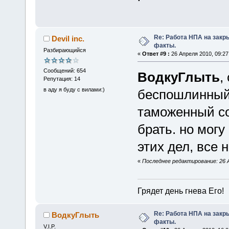
Re: Работа НПА на закр
Devil inc.
факты.
Разбирающийся
«
Ответ #9 :
26 Апреля 2010, 09:27
Сообщений: 654
ВодкуГлыть
,
Репутация: 14
в аду я буду с вилами:)
беспошлинный 
таможенный со
брать. но могу
этих дел, все 
«
Последнее редактирование: 26 Ап
Грядет день гнева Его!
Re: Работа НПА на закр
ВодкуГлыть
факты.
V.I.P.