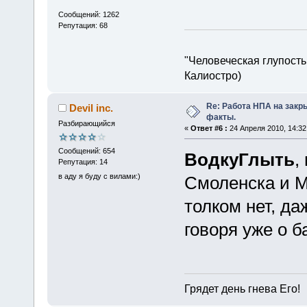
Сообщений: 1262
Репутация: 68
"Человеческая глупость
Калиостро)
Re: Работа НПА на закр
Devil inc.
факты.
Разбирающийся
«
Ответ #6 :
24 Апреля 2010, 14:32
Сообщений: 654
ВодкуГлыть
,
Репутация: 14
в аду я буду с вилами:)
Смоленска и М
толком нет, да
говоря уже о б
Грядет день гнева Его!