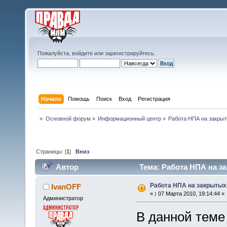
Пожалуйста,
войдите
или
зарегистрируйтесь
.
Начало
Помощь
Поиск
Вход
Регистрация
»
Основной форум
»
Информационный центр
»
Работа НПА на закрыт
Страницы: [
1
]
Вниз
Автор
Тема: Работа НПА на з
Работа НПА на закрытых
IvanOFF
«
:
07 Марта 2010, 19:14:44 »
Администратор
В данной теме