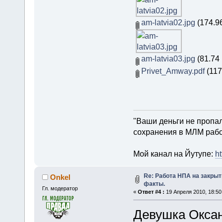
am-latvia02.jpg
(174.9
am-latvia03.jpg
(81.74
Privet_Amway.pdf
(117
"Ваши деньги не пропали
сохранения в МЛМ рабо
Мой канал на Йутупе:
ht
Re: Работа НПА на закрыт
Onkel
факты.
Гл. модератор
«
Ответ #4 :
19 Апреля 2010, 18:50
Девушка Оксан