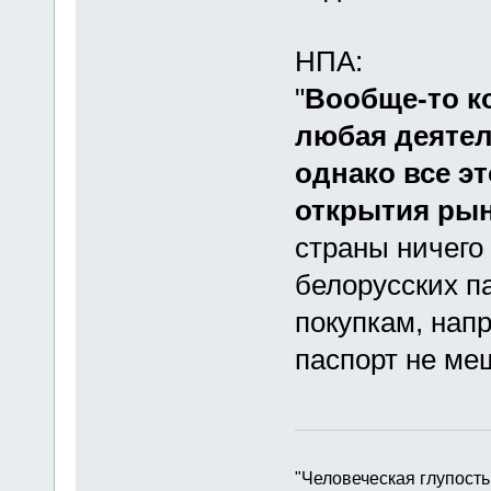
НПА:
"
Вообще-то к
любая деятел
однако все э
открытия ры
страны ничего 
белорусских п
покупкам, нап
паспорт не ме
"Человеческая глупость