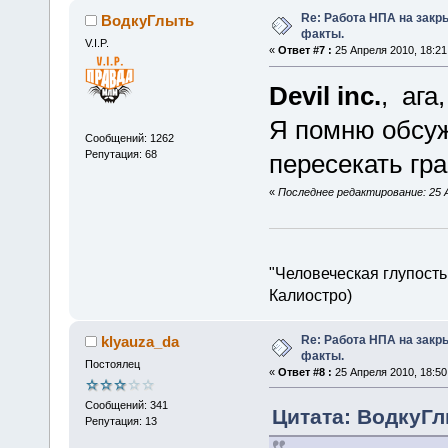
Re: Работа НПА на закр
ВодкуГлыть
факты.
V.I.P.
«
Ответ #7 :
25 Апреля 2010, 18:21
Devil inc.
, ага
Я помню обсуж
Сообщений: 1262
Репутация: 68
пересекать гра
«
Последнее редактирование: 25 
"Человеческая глупость
Калиостро)
Re: Работа НПА на закр
klyauza_da
факты.
Постоялец
«
Ответ #8 :
25 Апреля 2010, 18:50
Сообщений: 341
Цитата: ВодкуГл
Репутация: 13