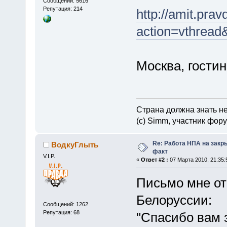
Сообщений: 5616
Репутация: 214
http://amit.pra
action=vthrea
Москва, гостин
Страна должна знать не
(c) Simm, участник фору
Re: Работа НПА на закр
ВодкуГлыть
факт
V.I.P.
«
Ответ #2 :
07 Марта 2010, 21:35:
Письмо мне от
Белоруссии:
Сообщений: 1262
Репутация: 68
"Спасибо вам 