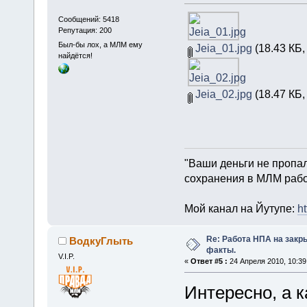
Сообщений: 5418
Репутация: 200
Был-бы лох, а МЛМ ему
Jeia_01.jpg
(18.43 КБ,
найдётся!
Jeia_02.jpg
(18.47 КБ,
"Ваши деньги не пропали
сохранения в МЛМ рабо
Мой канал на Йутупе:
ht
Re: Работа НПА на закр
ВодкуГлыть
факты.
V.I.P.
«
Ответ #5 :
24 Апреля 2010, 10:39
Интересно, а 