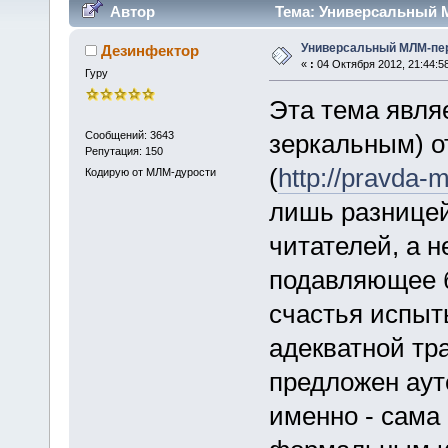
Автор
Тема: Универсальный М
Универсальный МЛМ-пе
Дезинфектор
«
:
04 Октября 2012, 21:44:5
Гуру
Эта тема явля
Сообщений: 3643
зеркальным) 
Репутация: 150
(
http://pravda-
Кодирую от МЛМ-дурости
лишь разницей
читателей, а н
подавляющее б
счастья испыт
адекватной тра
предложен аут
именно - сама 