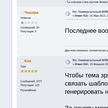
- Ты сначала стань крутым бизнес
Re: Универсальный МЛМ
Чешира
«
Ответ #13 :
31 Мая 2013, 1
Новичок
Сообщений: 29
Последнее во
Репутация: 4
Два неиссякаемых человеческих ре
Re: Универсальный МЛМ
Kim
«
Ответ #14 :
15 Февраля 201
Гуру
Чтобы тема зр
Сообщений: 3727
связать шабло
Репутация: 123
генерировать н
Pyramidhead
За основу мож