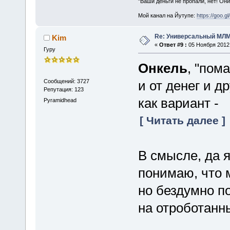
"Ваши деньги не пропали, нет! Они
Мой канал на Йутупе:
https://goo.g
Re: Универсальный МЛМ
Kim
«
Ответ #9 :
05 Ноября 2012,
Гуру
Онкель
, "пом
Сообщений: 3727
и от денег и д
Репутация: 123
как вариант -
Pyramidhead
[ Читать далее ]
В смысле, да я
понимаю, что 
но бездумно по
на отроботанн