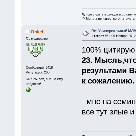
Лучше сидеть в холоде и со свечко
@ Могила не известного патриота
Re: Универсальный МЛМ
Onkel
«
Ответ #8 :
05 Ноября 2012,
Гл. модератор
100% цитирую
23. Мысль,чт
Сообщений: 5418
результами В
Репутация: 200
к сожалению.
Был-бы лох, а МЛМ ему
найдётся!
- мне на семин
все тут злые 