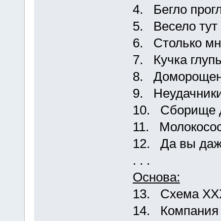
4. Бегло прогл
5. Весело тут 
6. Столько мн
7. Кучка глуп
8. Доморощен
9. Неудачники
10. Сборище 
11. Молокосо
12. Да вы даж
. . .
Основа:
13. Схема ХХ
14. Компания