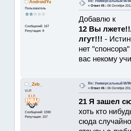
Re: Универсальный МЛМ
AndroidYu
«
Ответ #5 :
06 Октября 2012
Пользователь
Добавлю к
Сообщений: 167
12 Вы лжете!
Репутация: 8
лгут!!!
- Истин
нет "спонсора"
вас некому учи
Re: Универсальный МЛМ
_Zeb_
«
Ответ #6 :
06 Октября 2012
V.I.P.
21 Я зашел сю
хоть кто нибуд
Сообщений: 1590
Репутация: 157
сюда случайно