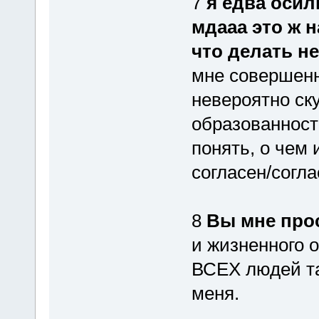
7
я едва осили
мдааа это ж н
что делать н
мне совершенн
невероятно ск
образованност
понять, о чем 
согласен/согла
8
Вы мне прос
и жизненного о
ВСЕХ людей та
меня.