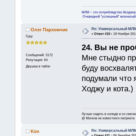
МЛМ – это потреблядство бездока
Очередной "успешный" мохнатый 
Re: Универсальный МЛМ
Олег Пархомчик
«
Ответ #10 :
18 Ноября 2012
Гуру
24. Вы не про
Сообщений: 3172
Мне стыдно при
Репутация: 64
буду восхвалят
Двушка в табло
подумали что я
Ходжу и кота.)
Лучше сидеть в холоде и со свечко
@ Могила не известного патриота
Re: Универсальный МЛМ
Kim
«
Ответ #11 :
09 Декабря 201