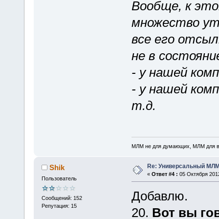
Вообще, к эт
множество ут
все его отсыл
не в состоян
- у нашей ком
- у нашей ком
т.д.
МЛМ не для думающих, МЛМ для 
Re: Универсальный МЛМ
Shik
«
Ответ #4 :
05 Октября 2012
Пользователь
Добавлю.
Сообщений: 152
Репутация: 15
20.
Вот вы гов