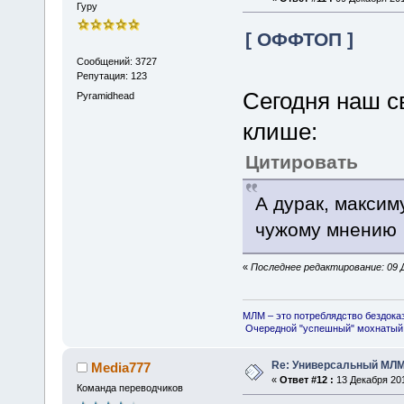
Гуру
[ ОФФТОП ]
Сообщений: 3727
Репутация: 123
Сегодня наш 
Pyramidhead
клише:
Цитировать
А дурак, максим
чужому мнению
«
Последнее редактирование: 09 Д
МЛМ – это потреблядство бездока
Очередной "успешный" мохнатый 
Re: Универсальный МЛМ
Media777
«
Ответ #12 :
13 Декабря 201
Команда переводчиков