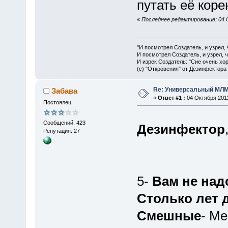
путать её кор
«
Последнее редактирование: 04 
"И посмотрел Создатель, и узрел,
И посмотрел Создатель, и узрел, 
И изрек Создатель: "Сие очень хо
(с) "Откровения" от Дезинфектора
Re: Универсальный МЛМ
Забава
«
Ответ #1 :
04 Октября 2012
Постоялец
Сообщений: 423
Дезинфектор
Репутация: 27
5-
Вам не над
Столько лет 
Смешные
- Ме