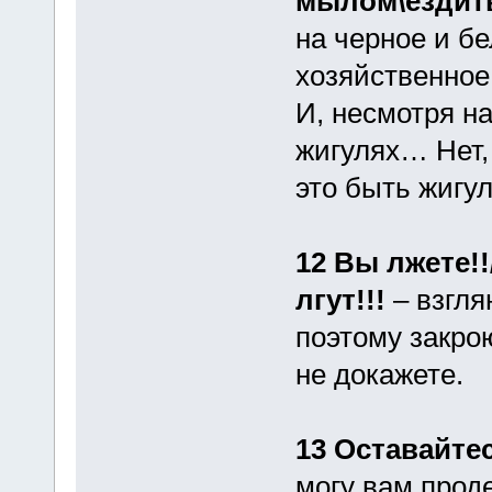
мылом\ездить
на черное и б
хозяйственное
И, несмотря на
жигулях… Нет, 
это быть жигул
12 Вы лжете!
лгут!!!
– взгля
поэтому закро
не докажете.
13 Оставайте
могу вам прод