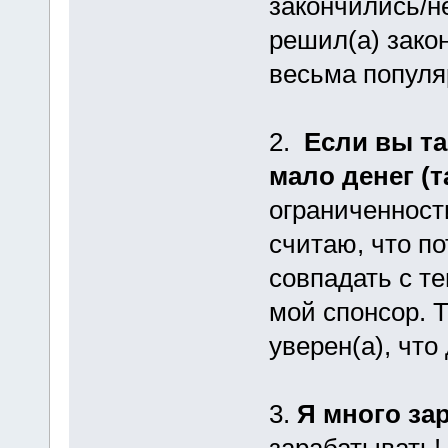
закончились/н
решил(а) зако
весьма популя
2.
Если вы та
мало денег (
ограниченности
считаю, что п
совпадать с т
мой спонсор. Т
уверен(а), чт
3.
Я много за