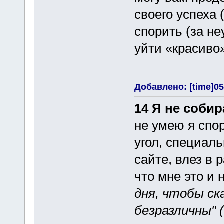
своего успеха 
спорить (за н
уйти «красиво»
Добавлено: [time]05
14 Я не соби
не умею я спор
угол, специал
сайте, влез в 
что мне это и 
дня, чтобы ск
безразличны" (