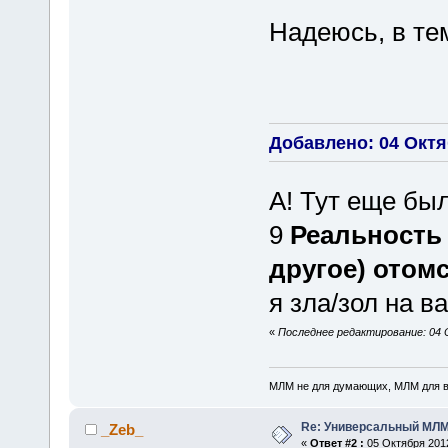
Надеюсь, в те
Добавлено: 04 Октяб
А! Тут еще бы
9
Реальность 
другое) отомс
я зла/зол на ва
«
Последнее редактирование: 04 О
МЛМ не для думающих, МЛМ для 
Re: Универсальный МЛМ
_Zeb_
«
Ответ #2 :
05 Октября 2012