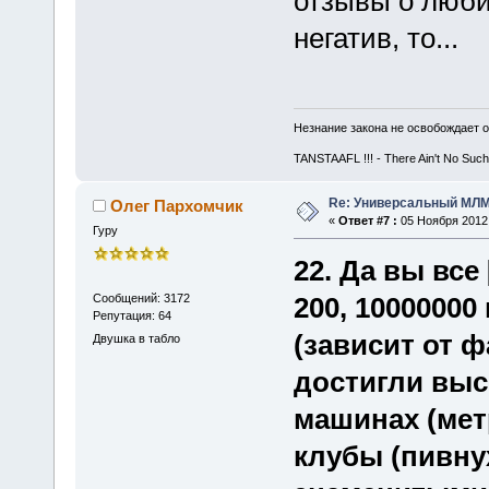
отзывы о люби
негатив, то...
Незнание закона не освобождает о
TANSTAAFL !!! - There Ain't No Such
Re: Универсальный МЛМ
Олег Пархомчик
«
Ответ #7 :
05 Ноября 2012,
Гуру
22. Да вы все 
Сообщений: 3172
200, 1000000
Репутация: 64
(зависит от 
Двушка в табло
достигли выс
машинах (метр
клубы (пивну