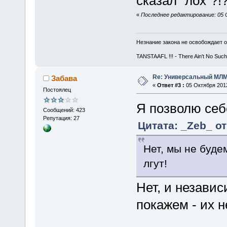
сказал "лох"?!?
«
Последнее редактирование: 05 О
Незнание закона не освобождает о
TANSTAAFL !!! - There Ain't No Such
Re: Универсальный МЛМ
Забава
«
Ответ #3 :
05 Октября 2012
Постоялец
Я позволю себ
Сообщений: 423
Репутация: 27
Цитата: _Zeb_ от
Нет, мы не буде
лгут!
Нет, и незави
покажем - их н