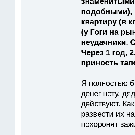
знаменитыми
подобными), 
квартиру (в 
(у Гоги на ры
неудачники. С
Через 1 год, 
приность тап
Я полностью б
денег нету, дя
действуют. Ка
развести их н
похоронят заж