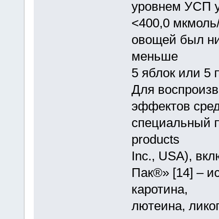
уровнем УСП у
<400,0 мкмоль
овощей был ни
меньше
5 яблок или 5 
Для воспроизв
эффектов сре
специальный 
products
Inc., USA), вк
Пак®» [14] – и
каротина,
лютеина, лико