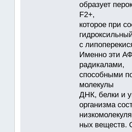
образует перо
F2+,
которое при с
гидроксильный
с липоперекис
Именно эти А
радикалами,
способными п
молекулы
ДНК, белки и 
организма сос
низкомолекуля
ных веществ. 