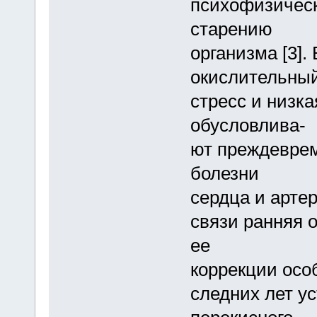
психофизическ
старению
организма [3].
окислительны
стресс и низк
обусловлива-
ют преждевре
болезни
сердца и артер
связи ранняя 
ее
коррекции осо
следних лет у