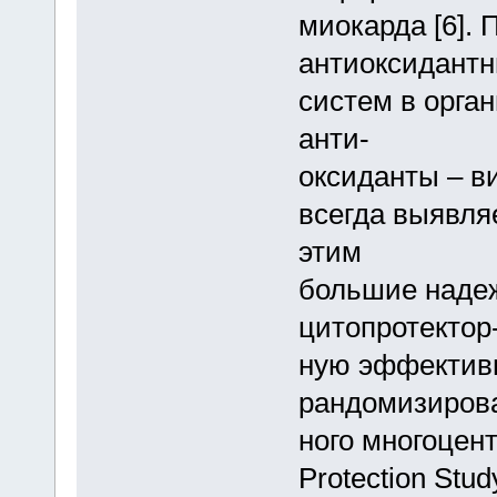
миокарда [6].
антиоксидант
систем в орга
анти-
оксиданты – в
всегда выявляе
этим
большие надеж
цитопротектор
ную эффективн
рандомизиров
ного многоцен
Protection Stu