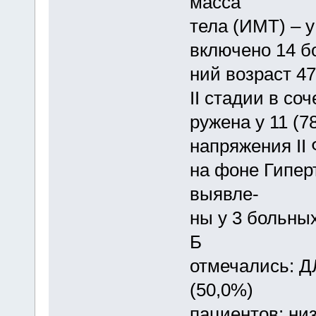
масса
тела (ИМТ) – у
включено 14 б
ний возраст 47
II стадии в со
ружена у 11 (7
напряжения II
на фоне Гипер
выявле-
ны у 3 больны
Б
отмечались: ДЛ
(50,0%)
пациентов; ни