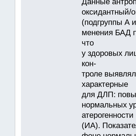
Данные антроп
оксидантный/о
(подгруппы А и
менения БАД п
что
у здоровых лиц
кон-
троле выявлял
характерные
для ДЛП: повы
нормальных ур
атерогенности
(ИА). Показат
фоне нормальн