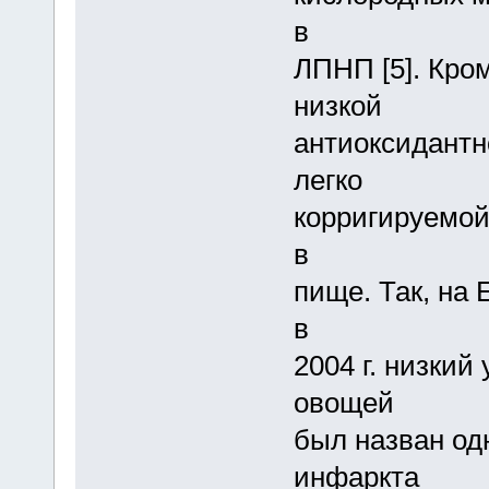
в
ЛПНП [5]. Кром
низкой
антиоксидантн
легко
корригируемой
в
пище. Так, на 
в
2004 г. низкий
овощей
был назван од
инфаркта