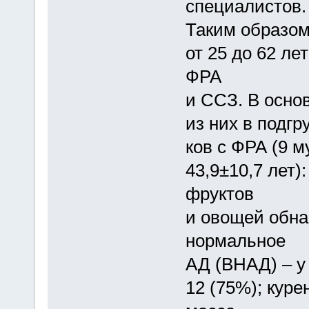
специалистов.
Таким образом
от 25 до 62 ле
ФРА
и ССЗ. В осно
из них в подгр
ков с ФРА (9 
43,9±10,7 лет)
фруктов
и овощей обна
нормальное
АД (ВНАД) – у
12 (75%); куре