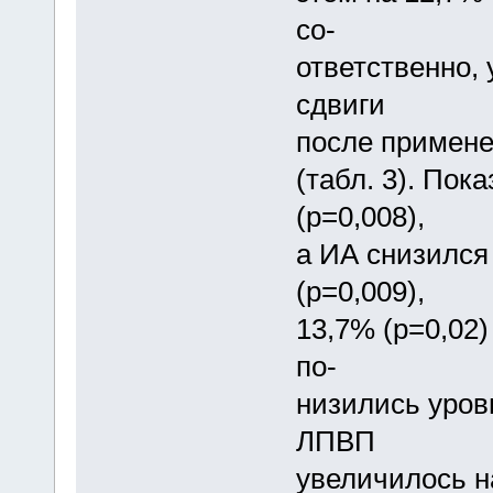
со-
ответственно,
сдвиги
после примене
(табл. 3). Пок
(p=0,008),
а ИА снизился 
(p=0,009),
13,7% (p=0,02)
по-
низились уров
ЛПВП
увеличилось на