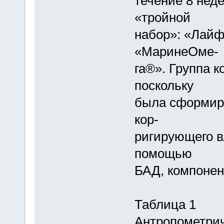
течение 8 нед
«тройной
набор»: «Лайф
«МаринеОме-
га®». Группа 
поскольку
была сформир
кор-
ригирующего в
помощью
БАД, компонен
Таблица 1
Антропометрич