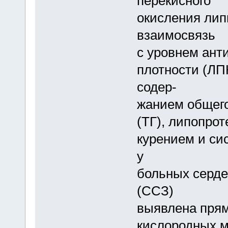
перекисного
окисления лип
взаимосвязь
с уровнем ант
плотности (ЛП
содер-
жанием общего
(ТГ), липопро
курением и си
у
больных серд
(ССЗ)
выявлена прям
кислородных м