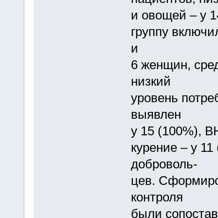
и овощей – у 
группу включи
и
6 женщин, сред
низкий
уровень потре
выявлен
у 15 (100%), В
курение – у 11
доброволь-
цев. Сформиро
контроля
были сопостав