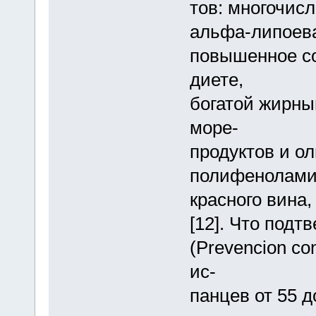
тов: многочис
альфа-липоевая
повышенное с
диете,
богатой жирны
море-
продуктов и ол
полифенолам
красного вина
[12]. Что под
(Prevencion co
ис-
панцев от 55 д