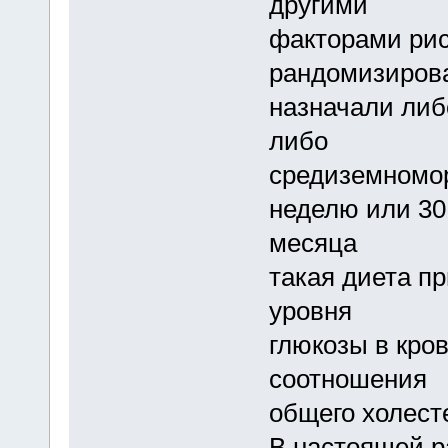
другими
факторами ри
рандомизиров
назначали либ
либо
средиземномор
неделю или 30 
месяца
такая диета п
уровня
глюкозы в кров
соотношения
общего холест
В настоящей 