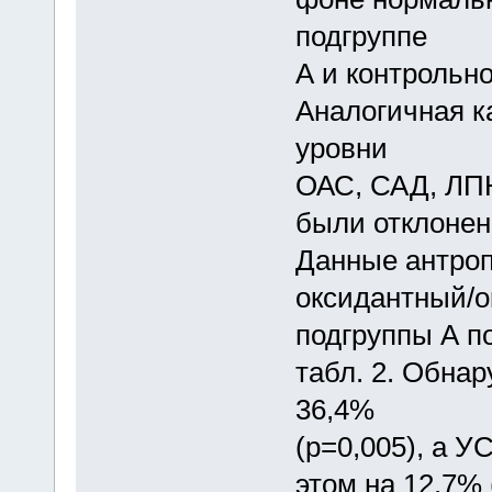
подгруппе
А и контрольн
Аналогичная к
уровни
ОАС, САД, ЛПН
были отклонен
Данные антроп
оксидантный/о
подгруппы А п
табл. 2. Обнар
36,4%
(p=0,005), а У
этом на 12,7% 