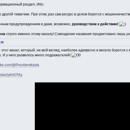
ормационный раздел. Ибо:
о другой тематики. При этом, раз сам ресурс в целом борется с мошенничеств
онным предупреждением и даже, возможно,
руководством к действию!
ена
строго именно этому каналу! Совпадение названия продиктовано лишь ун
:19
 этот канал, который, на мой взгляд, наиболее адекватно и весело борется
х. И у него развелось много подражателей!
ube.com/@Prezidentkayfa
xVadJykhlOTAy