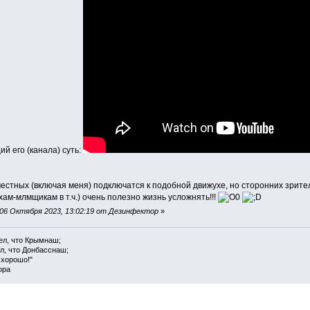
й его (канала) суть:
местных (включая меня) подключатся к подобной движухе, но сторонних зрите
м-млмщикам в т.ч.) очень полезно жизнь усложнять!!!
06 Октября 2023, 13:02:19 от Дезинфектор
»
ел, что Крымнаш;
л, что Донбасснаш;
 хорошо!"
ора