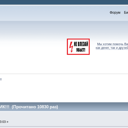
Форум
Би
Мы хотим помочь Вам
как денег, так и дру
!
!! (Прочитано 10830 раз)
3:03 »