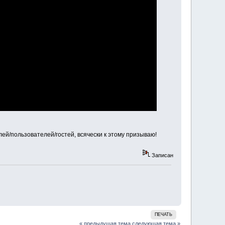
лей/пользователей/гостей, всячески к этому призываю!
Записан
ПЕЧАТЬ
« предыдущая тема
следующая тема »