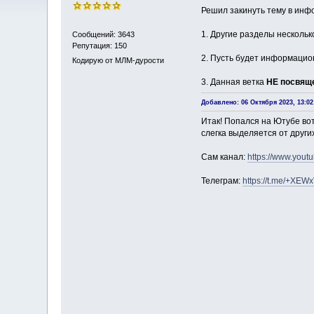
Решил закинуть тему в инф
1. Другие разделы нескольк
Сообщений: 3643
Репутация: 150
2. Пусть будет информаци
Кодирую от МЛМ-дурости
3. Данная ветка
НЕ посвящ
Добавлено: 06 Октября 2023, 13:02
Итак! Попался на Ютубе вот
слегка выделяется от други
Сам канал:
https://www.yout
Телеграм:
https://t.me/+XEW