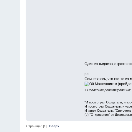
Один из видосов, отражающи
p.s.
Сомневаюсь, что кто-то из 
Мошенникам (пройдоха
«
Последнее редактирование: 
"И посмотрел Создатель, и узр
И посмотрел Создатель, и узре
И изрек Создатель: "Сие очень
(с) "Откровения" от Дезинфект
Страницы: [
1
]
Вверх