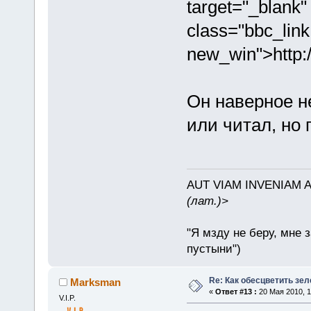
target="_blank"
class="bbc_link
new_win">http
Он наверное н
или читал, но 
AUT VIAM INVENIAM 
(лат.)>
"Я мзду не беру, мне 
пустыни")
Re: Как обесцветить зел
Marksman
«
Ответ #13 :
20 Мая 2010, 1
V.I.P.