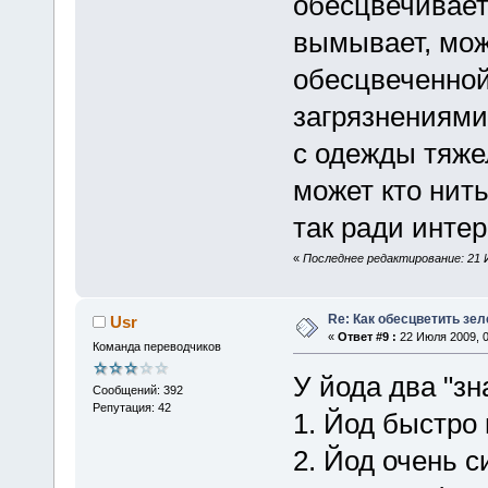
обесцвечивает
вымывает, мож
обесцвеченной
загрязнениями
с одежды тяжел
может кто нить
так ради интере
«
Последнее редактирование: 21 И
Re: Как обесцветить зел
Usr
«
Ответ #9 :
22 Июля 2009, 0
Команда переводчиков
У йода два "зн
Сообщений: 392
Репутация: 42
1. Йод быстро
2. Йод очень 