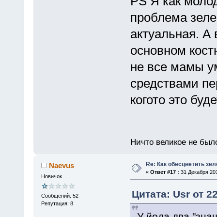
PS Я как молод
проблема зеле
актуальная. А
основном кост
не все мамы 
средствами пе
когото это буд
Ничто великое не бы
Re: Как обесцветить зел
Naevus
«
Ответ #17 :
31 Декабря 201
Новичок
Цитата: Usr от 2
Сообщений: 52
Репутация: 8
У йода два "зна