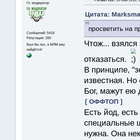
Гл. модератор
Цитата: Marksma
просветить на п
Сообщений: 5418
Репутация: 200
Чтож... взялся
Был-бы лох, а МЛМ ему
найдётся!
отказаться.
В принципе, "
известная. Но 
Бог, мажут ею 
[ ОФФТОП ]
Есть йод, есть
специальные ш
нужна. Она не