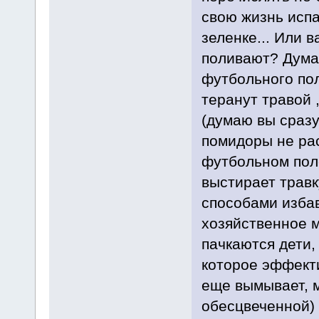
свою жизнь испа
зеленке... Или 
поливают? Думаю
футбольного пол
теранут травой 
(думаю вы сразу
помидоры не рас
футбольном поле
выстирает травк
способами избав
хозяйственное м
пачкаются дети,
которое эффекти
еще вымывает, м
обесцвеченной)