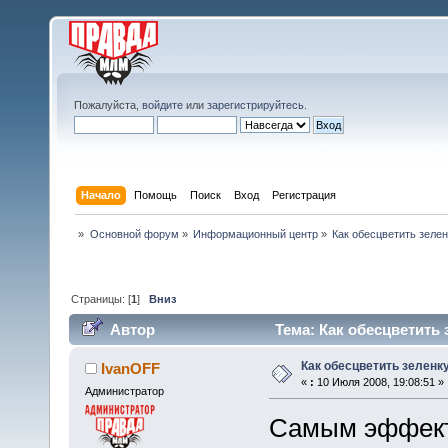
Пожалуйста,
войдите
или
зарегистрируйтесь
.
Начало
Помощь
Поиск
Вход
Регистрация
»
Основной форум
»
Информационный центр
»
Как обесцветить зеле
Страницы: [
1
]
Вниз
Автор
Тема: Как обесцветить 
Как обесцветить зеленк
IvanOFF
«
:
10 Июля 2008, 19:08:51 »
Администратор
Самым эффект