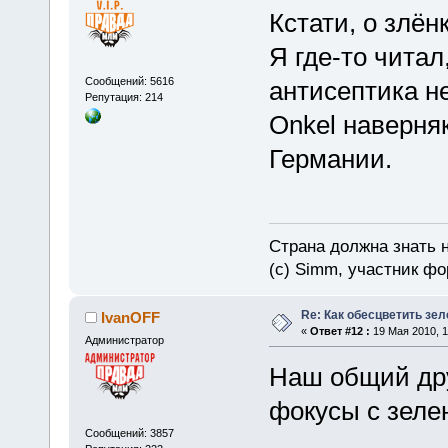
Кстати, о злёнк
Я где-то читал
Сообщений: 5616
антисептика н
Репутация: 214
Onkel наверня
Германии.
Страна должна знать н
(c) Simm, участник фор
Re: Как обесцветить зел
IvanOFF
«
Ответ #12 :
19 Мая 2010, 1
Администратор
Наш общий дру
фокусы с зеле
Сообщений: 3857