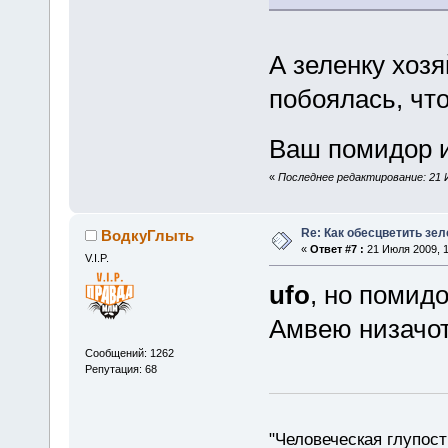
А зеленку хо
побоялась, чт
Ваш помидор 
«
Последнее редактирование: 21 И
Re: Как обесцветить зел
ВодкуГлыть
«
Ответ #7 :
21 Июля 2009, 1
V.I.P.
ufo
, но помид
Амвею низачот
Сообщений: 1262
Репутация: 68
"Человеческая глупост