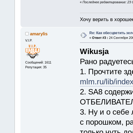
«
Последнее редактирование: 23 С
Хочу верить в хорошее
Re: Как обесцветить зел
amarylis
«
Ответ #3 :
24 Сентября 200
V.I.P.
Wikusja
Рано радуетес
Сообщений: 1611
Репутация: 35
1. Прочтите з
mlm.ru/lib/ind
2. SA8 соде
ОТБЕЛИВАТЕЛЬ,
3. Ну и о себ
с порошком, р
только чуть д