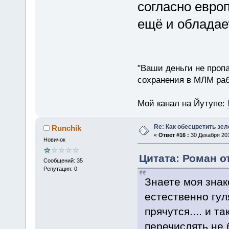
согласно евро
ещё и обладае
"Ваши деньги не пропа
сохранения в МЛМ раб
Мой канал на Йутупе:
Re: Как обесцветить зел
Runchik
«
Ответ #16 :
30 Декабря 201
Новичок
Цитата: Роман от
Сообщений: 35
Репутация: 0
Знаете моя знак
естественно гул
прячутся.... и т
перечислять не б