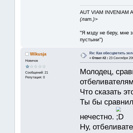
AUT VIAM INVENIAM 
(лат.)>
"Я мзду не беру, мне 
пустыни")
Re: Как обесцветить зел
Wikusja
«
Ответ #2 :
23 Сентября 200
Новичок
Молодец, сра
Сообщений: 21
Репутация: 0
отбеливателям
Что сказать эт
Ты бы сравнил 
нечестно.
Ну, отбеливат