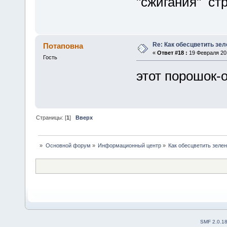
"сжигания" ст
Re: Как обесцветить зел
Потаповна
«
Ответ #18 :
19 Февраля 201
Гость
этот порошок-
Страницы: [
1
]
Вверх
»
Основной форум
»
Информационный центр
»
Как обесцветить зеле
SMF 2.0.1