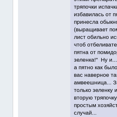
тряпочки испачк
избавилась от п
принесла обыкн
(выращивает пом
лист обильно ис
чтоб отбеливат
пятна от помидор
зеленка!" Ну и..
а пятно как было
вас наверное та
амвеешница... З
только зеленку и
вторую тряпочк
простым хозяйст
случай...