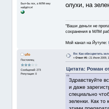
олухи, на зеле
Был-бы лох, а МЛМ ему
найдётся!
"Ваши деньги не пропа
сохранения в МЛМ раб
Мой канал на Йутупе:
Re: Как обесцветить зел
ufo
«
Ответ #6 :
21 Июля 2009, 1
Постоялец
Цитата: Роман от
Сообщений: 273
Репутация: 0
Здравствуйте вс
и даже зарегист
специально чтоб
зеленки. Как то
этими препарата