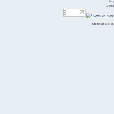
Simp
XHTM
Страница сгенери