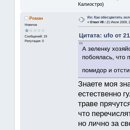
Калиостро)
Re: Как обесцветить зел
Роман
«
Ответ #8 :
21 Июля 2009, 2
Новичок
Цитата: ufo от 2
Сообщений: 19
Репутация: 0
А зеленку хозя
побоялась, что 
помидор и отст
Знаете моя зна
естественно гу
траве прячутся
что перечислят
но лично за св