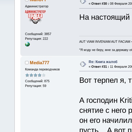
«
Ответ #30 :
08 Февраля 200
Администратор
На настоящий
Сообщений: 3857
Репутация: 222
AUT VIAM INVENIAM AUT FACIAM
"Я мзду не беру, мне за державу о
Re: Книга жалоб
Media777
«
Ответ #31 :
11 Февраля 200
Команда переводчиков
Вот терпел я, т
Сообщений: 875
Репутация: 59
А господин Kri
снятие с него 
он его начилил
пусть... А вот