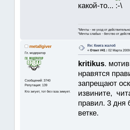
какой-то...
"Мечты - не уход от действительн
"Мечты слабых - бегство от дейс
Re: Книга жалоб
metallgiver
«
Ответ #41 :
02 Марта 2009,
Гл. модератор
kritikus
. моти
нравятся прав
Сообщений: 3740
запрещают оск
Репутация: 139
извините, чит
Кто зигует, тот без газа зимует.
правил. 3 дня
ветке.