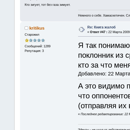
Кто зигует, тот без газа зимует.
Немного о себе. Хамаскетичен. С
Re: Книга жалоб
kritikus
«
Ответ #47 :
22 Марта 2009,
Старожил
Я так понимаю
Сообщений: 1289
Репутация: 3
поклонник из 
кто за что мен
Добавлено: 22 Марта
А это видимо 
что оппонентов
(отправляя их 
«
Последнее редактирование: 22 Ма
"Мечты - не уход от действительн