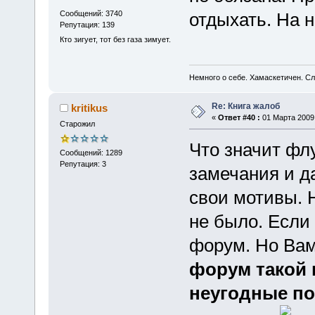
Сообщений: 3740
отдыхать. На н
Репутация: 139
Кто зигует, тот без газа зимует.
Немного о себе. Хамаскетичен. С
Re: Книга жалоб
kritikus
«
Ответ #40 :
01 Марта 2009,
Старожил
Что значит фл
Сообщений: 1289
Репутация: 3
замечания и д
свои мотивы. 
не было. Если 
форум. Но Вам
форум такой 
неугодные по