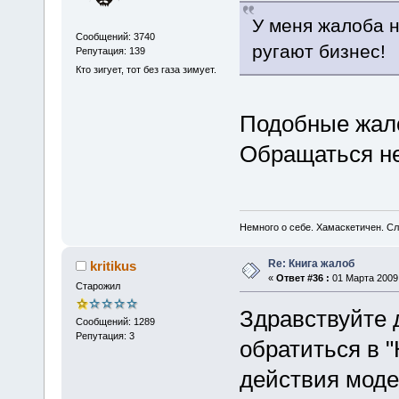
У меня жалоба н
Сообщений: 3740
ругают бизнес!
Репутация: 139
Кто зигует, тот без газа зимует.
Подобные жал
Обращаться не
Немного о себе. Хамаскетичен. С
Re: Книга жалоб
kritikus
«
Ответ #36 :
01 Марта 2009,
Старожил
Здравствуйте 
Сообщений: 1289
Репутация: 3
обратиться в "
действия модер