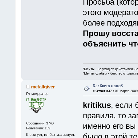
Просьба (кото
этого модерато
более подходящ
Прошу восста
объяснить чт
"Мечты - не уход от действительн
"Мечты слабых - бегство от дейс
Re: Книга жалоб
metallgiver
«
Ответ #37 :
01 Марта 2009,
Гл. модератор
kritikus
, если
правила, то за
Сообщений: 3740
именно его вы
Репутация: 139
было в этой т
Кто зигует, тот без газа зимует.