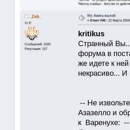
"Мечты слабых - бегство от дейс
Re: Книга жалоб
_Zeb_
«
Ответ #48 :
22 Марта 2009,
V.I.P.
kritikus
Странный Вы..
Сообщений: 1590
Репутация: 157
форума в пост
же идете к ней
некрасиво... И
-- Не извольте
Азазелло и об
к Варенухе: -