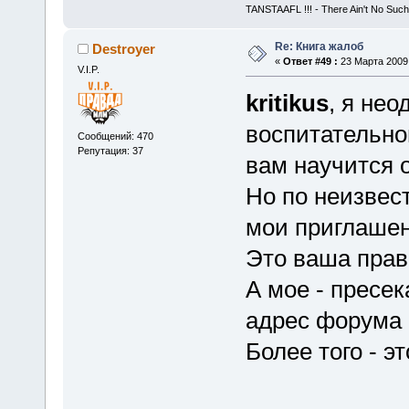
TANSTAAFL !!! - There Ain't No Such
Re: Книга жалоб
Destroyer
«
Ответ #49 :
23 Марта 2009,
V.I.P.
kritikus
, я не
воспитательно
Сообщений: 470
Репутация: 37
вам научится 
Но по неизвес
мои приглашен
Это ваша прав
А мое - пресе
адрес форума и
Более того - э