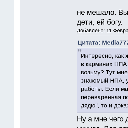
не мешало. Вы
дети, ей богу.
Добавлено: 11 Февра
Цитата: Media777
Интересно, как 
в карманах НПА
возьму? Тут мне
знакомый НПА, у
работы. Если ма
переваренная по
дядю", то и дока
Ну а мне чего 