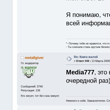
Я понимаю, ч
всей информац
"- Почему тебе не нравится, что я
- Ты сначала стань крутым бизнес
Re: Книга жалоб
metallgiver
«
Ответ #44 :
13 Марта 2009,
Гл. модератор
Media777
, это
очередной раз
Сообщений: 3740
Репутация: 139
Кто зигует, тот без газа зимует.
Немного о себе. Хамаскетичен. С