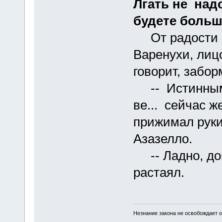
Лгать не над
будете больш
От радости вс
Варенухи, лицо
говорит, забор
-- Истинным..
ве... сейчас ж
прижимал руки 
Азазелло.
-- Ладно, домо
растаял.
Незнание закона не освобождает о