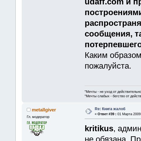
udaff.com и 
построениями
распространя
сообщения, т
потерпевшего
Каким образом
пожалуйста.
"Мечты - не уход от действительн
"Мечты слабых - бегство от дейс
Re: Книга жалоб
metallgiver
«
Ответ #39 :
01 Марта 2009,
Гл. модератор
kritikus
, адми
не обязана. П