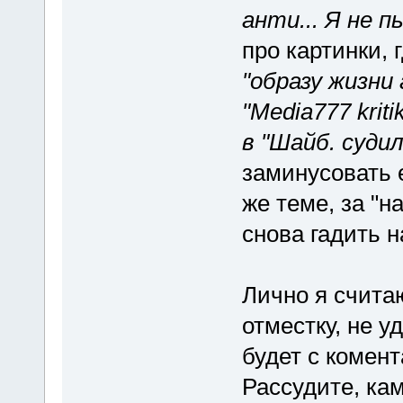
анти... Я не п
про картинки,
"образу жизни
"Media777 krit
в "Шайб. суди
заминусовать 
же теме, за "н
снова гадить н
Лично я счита
отместку, не 
будет с комен
Рассудите, ка