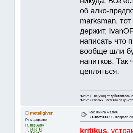
никуда. Все е
об алко-предп
marksman, тот
держит, IvanO
написать что п
вообще шли б
напитков. Так 
цепляться.
"Мечты - не уход от действительн
"Мечты слабых - бегство от дейс
Re: Книга жалоб
metallgiver
«
Ответ #33 :
12 Февраля 200
Гл. модератор
kritikus
, устра