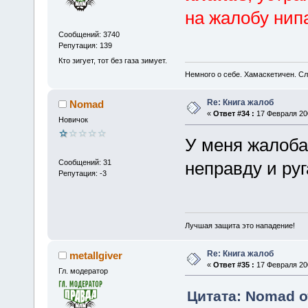
на жалобу нип
Сообщений: 3740
Репутация: 139
Кто зигует, тот без газа зимует.
Немного о себе. Хамаскетичен. С
Re: Книга жалоб
Nomad
«
Ответ #34 :
17 Февраля 200
Новичок
У меня жалоба 
Сообщений: 31
неправду и руг
Репутация: -3
Лучшая защита это нападение!
Re: Книга жалоб
metallgiver
«
Ответ #35 :
17 Февраля 200
Гл. модератор
Цитата: Nomad о