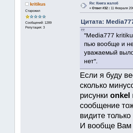
Re: Книга жалоб
kritikus
«
Ответ #32 :
11 Февраля 200
Старожил
Цитата: Media777
Сообщений: 1289
Репутация: 3
"Media777 kritik
пью вообще и не 
уважаемый вылож
нет".
Если я буду ве
сколько минус
рисунки
onkel
сообщение тож
видите только 
И вообще Вам