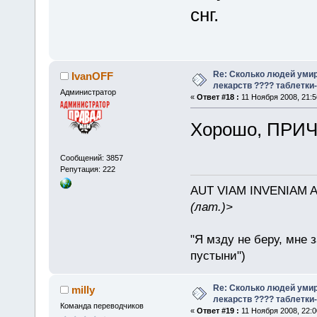
снг.
Re: Сколько людей умир
IvanOFF
лекарств ???? таблетки-
Администратор
«
Ответ #18 :
11 Ноября 2008, 21:5
Хорошо, ПРИ
Сообщений: 3857
Репутация: 222
AUT VIAM INVENIAM 
(лат.)>
"Я мзду не беру, мне 
пустыни")
Re: Сколько людей умир
milly
лекарств ???? таблетки-
Команда переводчиков
«
Ответ #19 :
11 Ноября 2008, 22:0