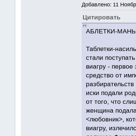
Добавлено: 11 Ноябр
Цитировать
АБЛЕТКИ-МАНЬ
Таблетки-насиль
стали поступать
виагру - перво
средство от им
разбирательств 
иски подали род
от того, что сл
женщина подала 
<любовник>, ко
виагру, излечил