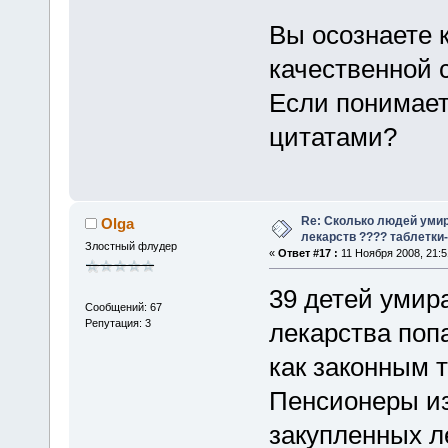
Вы осознаете 
качественной 
Если понимаете
цитатами?
Re: Сколько людей умир
Olga
лекарств ???? таблетки-
Злостный флудер
«
Ответ #17 :
11 Ноября 2008, 21:5
39 детей умира
Сообщений: 67
Репутация: 3
лекарства поп
как законным 
Пенсионеры из
закупленных ле