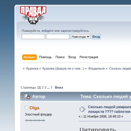
Пожалуйста,
войдите
или
зарегистрируйтесь
.
Начало
Помощь
Поиск
Вход
Регистрация
»
Курилка
»
Курилка (форум ни о чем...)
»
Флудильня
»
Сколько людей
Страницы: [
1
]
2
3
...
7
Вниз
Автор
Тема: Сколько людей ум
(Прочитано 102073 раз)
Сколько людей умирают 
Olga
лекарств ???? таблетки-
Злостный флудер
«
:
11 Ноября 2008, 18:48:10 »
Цитировать