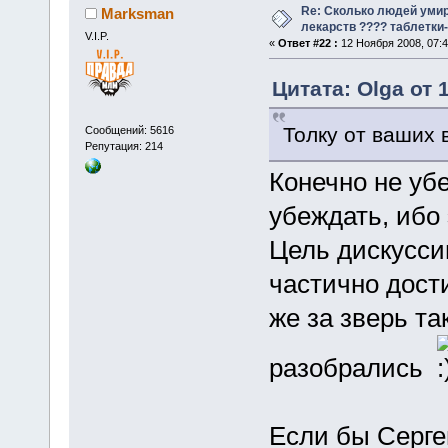
Re: Сколько людей умир
Marksman
лекарств ???? таблетки-
V.I.P.
«
Ответ #22 :
12 Ноября 2008, 07:4
Цитата: Olga от 
Толку от ваших 
Сообщений: 5616
Репутация: 214
Конечно не убе
убеждать, ибо
Цель дискусси
частично дости
же за зверь та
разобрались
Если бы Серге