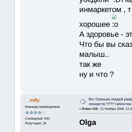
инмаркетом , т 
хорошее
А здоровье - э
Что бы вы ска
малыш..
так же
ну и что ?
Re: Сколько людей умир
milly
лекарств ???? таблетки-
Команда переводчиков
«
Ответ #16 :
11 Ноября 2008, 21:3
Сообщений: 540
Olga
Репутация: 24