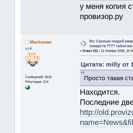
у меня копия с
провизор.ру
Re: Сколько людей умир
Marksman
лекарств ???? таблетки-
V.I.P.
«
Ответ #11 :
11 Ноября 2008, 20:4
Цитата: milly от
Просто такая ст
Сообщений: 5616
Репутация: 214
Находится.
Последние две
http://old.provi
name=News&file