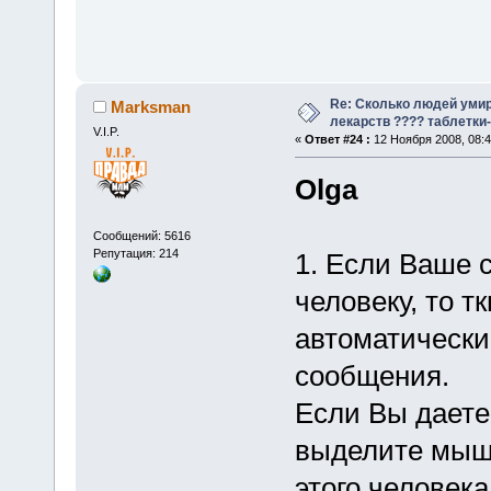
Re: Сколько людей умир
Marksman
лекарств ???? таблетки-
V.I.P.
«
Ответ #24 :
12 Ноября 2008, 08:4
Olga
Сообщений: 5616
Репутация: 214
1. Если Ваше 
человеку, то т
автоматически
сообщения.
Если Вы даете 
выделите мышк
этого человек