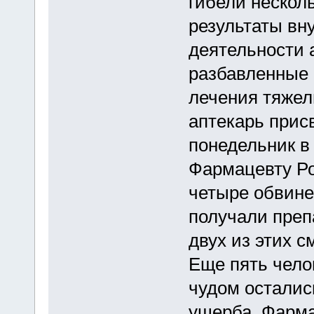
гибели нескол
результаты вн
деятельности 
разбавленные 
лечения тяжел
аптекарь прис
понедельник в
Фармацевту Ро
четыре обвине
получали преп
двух из этих см
Еще пять чело
чудом осталис
ущерба. Фарма