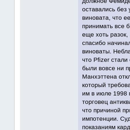
должное Фемиде 
оставались без 
виновата, что е
принимать все б
еще хоть разок,
спасибо начинал
виноваты. Небла
что Pfizer стали
были вовсе ни пр
Манхэттена откл
который требов
им в июле 1998 
торговец антикв
что причиной пр
импотенции. Суд
показаниям кард