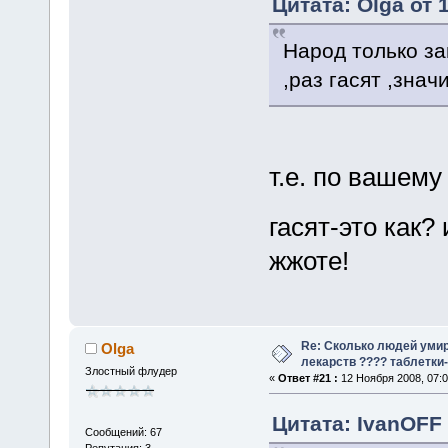
Цитата: Olga от 
Народ только за
,раз гасят ,знач
т.е. по вашему
гасят-это как?
жжоте!
Re: Сколько людей умир
Olga
лекарств ???? таблетки-
Злостный флудер
«
Ответ #21 :
12 Ноября 2008, 07:0
Цитата: IvanOFF 
Сообщений: 67