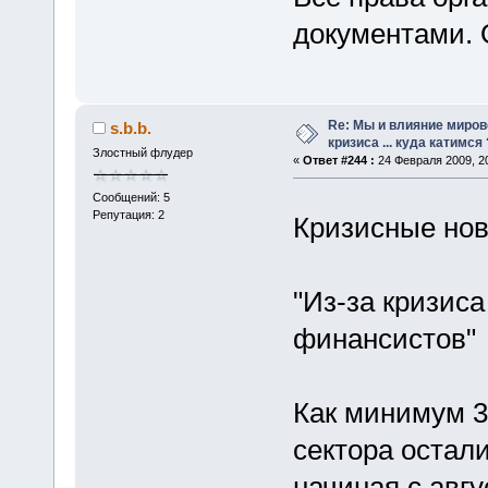
документами. 
Re: Мы и влияние миров
s.b.b.
кризиса ... куда катимся 
Злостный флудер
«
Ответ #244 :
24 Февраля 2009, 20
Сообщений: 5
Репутация: 2
Кризисные но
"Из-за кризиса
финансистов"
Как минимум 3
сектора остали
начиная с авгу