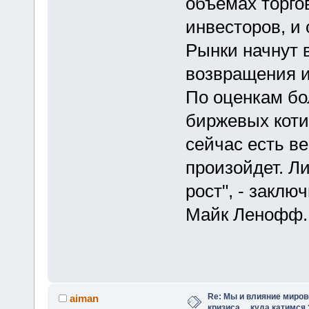
объемах торго
инвесторов, и
Рынки начнут 
возвращения и
По оценкам бо
биржевых коти
сейчас есть ве
произойдет. Л
рост", - заклю
Майк Ленофф.
Re: Мы и влияние миров
aiman
кризиса ... куда катимся 