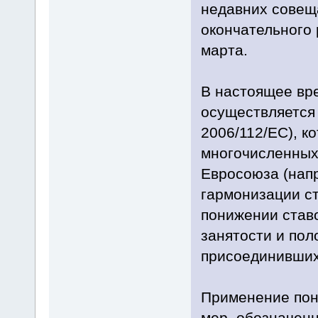
недавних совеща
окончательного
марта.
В настоящее вр
осуществляется 
2006/112/EC), к
многочисленных
Евросоюза (нап
гармонизации с
понижении ставо
занятости и пол
присоединивших
Применение пон
мер, обозначенн