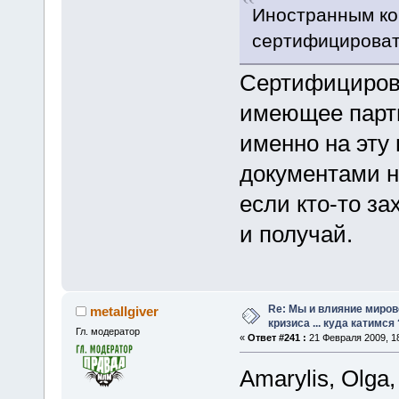
Иностранным ко
сертифицироват
Сертифициров
имеющее парти
именно на эту
документами н
если кто-то за
и получай.
Re: Мы и влияние миров
metallgiver
кризиса ... куда катимся 
Гл. модератор
«
Ответ #241 :
21 Февраля 2009, 18
Аmarylis, Olga