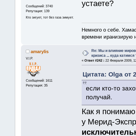
устаете?
Сообщений: 3740
Репутация: 139
Кто зигует, тот без газа зимует.
Немного о себе. Хамас
времени иранизирую 
Re: Мы и влияние миров
amarylis
кризиса ... куда катимся 
V.I.P.
«
Ответ #242 :
22 Февраля 2009, 12
Цитата: Olga от 
Сообщений: 1611
Репутация: 35
если кто-то зах
получай.
Как я понима
у Мерид-Экспре
исключитель