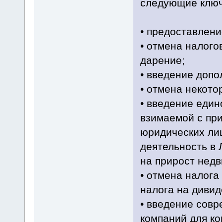
следующие ключ
• предоставлени
• отмена налого
дарение;
• введение допо
• отмена некото
• введение един
взимаемой с пр
юридических ли
деятельность в 
на прирост нед
• отмена налога 
налога на дивид
• введение сов
компаний для ко