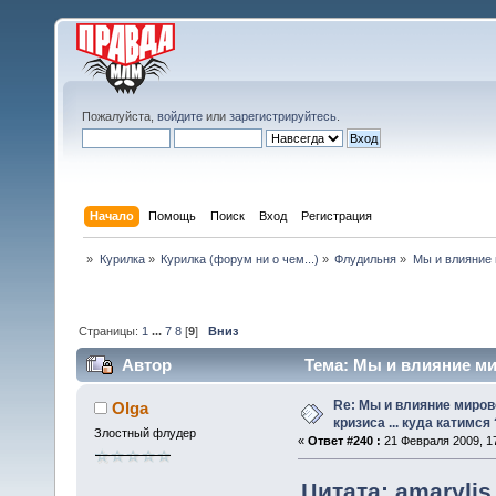
Пожалуйста,
войдите
или
зарегистрируйтесь
.
Начало
Помощь
Поиск
Вход
Регистрация
»
Курилка
»
Курилка (форум ни о чем...)
»
Флудильня
»
Мы и влияние 
Страницы:
1
...
7
8
[
9
]
Вниз
Автор
Тема: Мы и влияние мир
107381 раз)
Re: Мы и влияние миров
Olga
кризиса ... куда катимся 
Злостный флудер
«
Ответ #240 :
21 Февраля 2009, 17
Цитата: amarylis