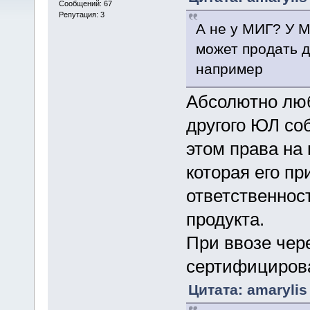
Сообщений: 67
Репутация: 3
А не у МИГ? У 
может продать 
например
Абсолютно люб
другого ЮЛ со
этом права на
которая его п
ответственнос
продукта.
При ввозе чере
сертифициров
Цитата: amarylis