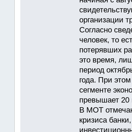
свидетельств
организации т
Согласно свед
человек, то ес
потерявших ра
это время, ли
период октябр
года. При это
сегменте экон
превышает 20 
В МОТ отмечаю
кризиса банки
инвестиционн