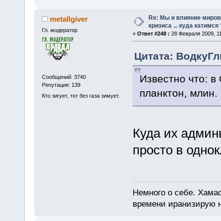
Re: Мы и влияние миров
metallgiver
кризиса ... куда катимся 
Гл. модератор
«
Ответ #248 :
28 Февраля 2009, 11
Цитата: ВодкуГл
Известно что: в
Сообщений: 3740
Репутация: 139
планктон, млин.
Кто зигует, тот без газа зимует.
Куда их админы
просто в одно
Немного о себе. Хамас
времени иранизирую 