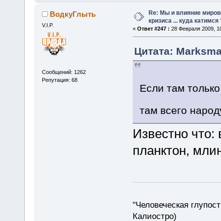
Re: Мы и влияние миров
ВодкуГлыть
кризиса ... куда катимся 
V.I.P.
«
Ответ #247 :
28 Февраля 2009, 10
Цитата: Marksma
Сообщений: 1262
Репутация: 68
Если там только
там всего наро
Известно что:
планктон, млин
"Человеческая глупост
Калиостро)