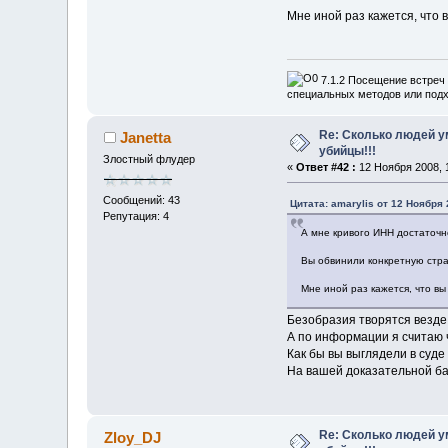
Мне иной раз кажется, что
7.1.2 Посещение встреч 
специальных методов или подх
Re: Сколько людей ум
Janetta
убийцы!!!
Злостный флудер
«
Ответ #42 :
12 Ноября 2008, 1
Сообщений: 43
Цитата: amarylis от 12 Ноября 
Репутация: 4
А мне кривого ИНН достаточн
Вы обвинили конкретную стран
Мне иной раз кажется, что в
Безобразия творятся везде
А по информации я считаю ч
Как бы вы выглядели в суде
На вашей доказательной б
Re: Сколько людей ум
Zloy_DJ