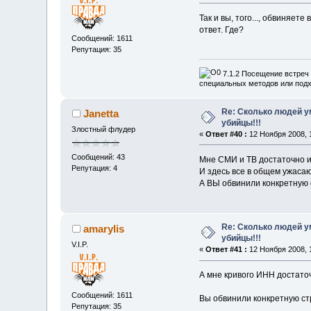
Так и вы, того..., обвиняе
ответ. Где?
Сообщений: 1611
Репутация: 35
7.1.2 Посещение встреч 
специальных методов или подх
Re: Сколько людей ум
Janetta
убийцы!!!
Злостный флудер
«
Ответ #40 :
12 Ноября 2008, 1
Сообщений: 43
Мне СМИ и ТВ достаточно и
Репутация: 4
И здесь все в общем ужаса
А ВЫ обвинили конкретную 
Re: Сколько людей ум
amarylis
убийцы!!!
V.I.P.
«
Ответ #41 :
12 Ноября 2008, 1
А мне кривого ИНН достато
Сообщений: 1611
Вы обвинили конкретную стр
Репутация: 35