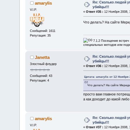
Re: Сколько людей ум
amarylis
убийцы!!!
V.I.P.
«
Ответ #35 :
12 Ноября 2008, 1
Что делать? На сайте Мер
Сообщений: 1611
Репутация: 35
7.1.2 Посещение встреч 
специальных методов или подх
Re: Сколько людей ум
Janetta
убийцы!!!
Злостный флудер
«
Ответ #36 :
12 Ноября 2008, 1
Сообщений: 43
Цитата: amarylis от 12 Ноября 
Репутация: 4
Что делать? На сайте Мерид
просто вам главное потреща
а как доходит до какой либо
Re: Сколько людей ум
amarylis
убийцы!!!
V.I.P.
«
Ответ #37 :
12 Ноября 2008, 1