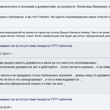
авалили всех и ссылками и документами, не разгрести. Жулик ваш Меридиан, ж
8
ана стребовала. А вы что? Ничего. Ни одного подтверждения своих слов не 
или мероприятий не является гарантом успеха Вашего бизнеса Amway. Никто не может
одов бизнес Amway станет более прибыльным или будет достигнут определенный уров
ирают из-за отсутствия лекарств ???? таблетки-
7:28:07 »
ава предоставлять документы и меня на это никто не уполномачивал
олучения документов ,вот и действуйте ... если считаете нужным ... А уж обв
 могли и не придавать столь глобального значения ... важны лишь те докумен
ло ли кто и что заподозревает ...и что и кому вздумается ...
ка или официальный запрос и ответ на него ...
ирают из-за отсутствия лекарств ???? таблетки-
8:28:08 »