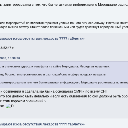
 вы заинтересованы в том, что бы негативная информация о Меридиане распол
или мероприятий не является гарантом успеха Вашего бизнеса Amway. Никто не может
одов бизнес Amway станет более прибыльным или будет достигнут определенный уров
ирают из-за отсутствия лекарств ???? таблетки-
8:52:47 »
2008, 18:38:30
о и отсутствия адреса и телефона на сайте Меридиана. Меридиан мошенник.
у, Россию, в попустительстве и разгильдяйстве в сфере продажи лекарств.
ы заинтересованы в том, что бы негативная информация о Меридиане расползлась по интер
 и обвинения я сделала как бы на основании СМИ и по всему СНГ
то все должно быть легально и если есть обвинения то они должны быть обосно
 с этим ворохом обвинений ?
азе
ирают из-за отсутствия лекарств ???? таблетки-