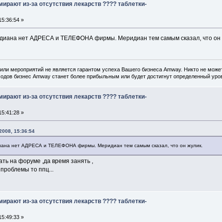
ирают из-за отсутствия лекарств ???? таблетки-
5:36:54 »
идиана нет АДРЕСА и ТЕЛЕФОНА фирмы. Меридиан тем самым сказал, что он 
или мероприятий не является гарантом успеха Вашего бизнеса Amway. Никто не может
одов бизнес Amway станет более прибыльным или будет достигнут определенный уров
ирают из-за отсутствия лекарств ???? таблетки-
5:41:28 »
2008, 15:36:54
иана нет АДРЕСА и ТЕЛЕФОНА фирмы. Меридиан тем самым сказал, что он жулик.
ть на форуме ,да время занять ,
 проблемы то ппц...
ирают из-за отсутствия лекарств ???? таблетки-
5:49:33 »