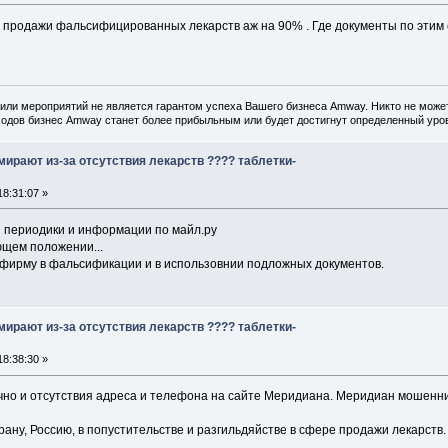
те в продажи фальсифицированных лекарств аж на 90% . Где документы по эти
или мероприятий не является гарантом успеха Вашего бизнеса Amway. Никто не может
одов бизнес Amway станет более прибыльным или будет достигнут определенный уров
ирают из-за отсутствия лекарств ???? таблетки-
8:31:07 »
 периодики и информации по майл.ру
ющем положении...
фирму в фальсификации и в использовнии подложных документов.
ирают из-за отсутствия лекарств ???? таблетки-
8:38:30 »
чно и отсутствия адреса и телефона на сайте Меридиана. Меридиан мошенни
ану, Россию, в попустительстве и разгильдяйстве в сфере продажи лекарств.