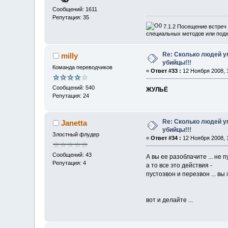
Сообщений: 1611
Репутация: 35
7.1.2 Посещение встреч 
специальных методов или подх
Re: Сколько людей ум
milly
убийцы!!!
Команда переводчиков
«
Ответ #33 :
12 Ноября 2008, 1
Сообщений: 540
ЖУЛЬЁ
Репутация: 24
Re: Сколько людей ум
Janetta
убийцы!!!
Злостный флудер
«
Ответ #34 :
12 Ноября 2008, 1
Сообщений: 43
А вы ее разоблачите ... н
Репутация: 4
а то все это действия -
пустозвон и перезвон ... в
вот и делайте ...