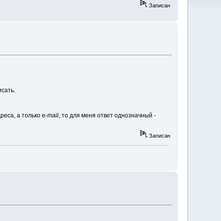
Записан
сать.
са, а только е-mail, то для меня ответ однозначный -
Записан