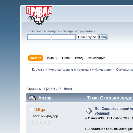
Пожалуйста,
войдите
или
зарегистрируйтесь
.
Начало
Помощь
Поиск
Вход
Регистрация
»
Курилка
»
Курилка (форум ни о чем...)
»
Флудильня
»
Сколько лю
Страницы:
1
[
2
]
3
4
...
7
Вниз
Автор
Тема: Сколько людей
Re: Сколько людей ум
Olga
убийцы!!!
Злостный флудер
«
Ответ #30 :
12 Ноября 2008, 0
Вы занимаетесь иммитацией 