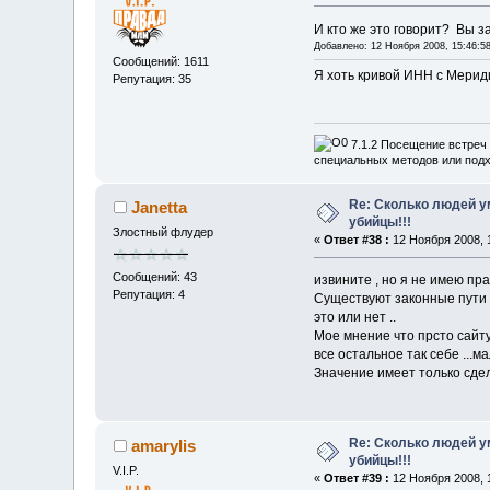
И кто же это говорит? Вы з
Добавлено: 12 Ноября 2008, 15:46:5
Сообщений: 1611
Я хоть кривой ИНН с Мериди
Репутация: 35
7.1.2 Посещение встреч 
специальных методов или подх
Re: Сколько людей ум
Janetta
убийцы!!!
Злостный флудер
«
Ответ #38 :
12 Ноября 2008, 1
Сообщений: 43
извините , но я не имею пр
Репутация: 4
Существуют законные пути п
это или нет ..
Мое мнение что прсто сайту
все остальное так себе ...ма
Значение имеет только сдел
Re: Сколько людей ум
amarylis
убийцы!!!
V.I.P.
«
Ответ #39 :
12 Ноября 2008, 1