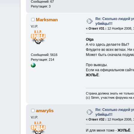
Сообщений: 67
Репутация: 3
Re: Сколько людей ум
Marksman
убийцы!!!
V.I.P.
«
Ответ #31 :
12 Ноября 2008, 1
Olga
А что здесь делаете ВЫ?
Флудите во всех ветках. Ни
Может быть сначала подума
Сообщений: 5616
Репутация: 214
Про выводы.
Если на официальном сайте 
ЖУЛЬЁ
.
Страна должна знать не только
(c) Simm, участник форума на e
Re: Сколько людей ум
amarylis
убийцы!!!
V.I.P.
«
Ответ #32 :
12 Ноября 2008, 1
И для меня тоже -
ЖУЛЬЁ
.