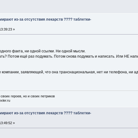
ирают из-за отсутствия лекарств ???? таблетки-
3:39:23 »
 одного факта, ни одной ссылки. Ни одной мысли.
ть? Потом ещё раз подумать. Потом снова подумать и написать. Или НЕ напи
компании, заявляющей, что она транснациональная, нет ни телефона, ни адре
 своих героев, но и своих петриков
xler.ru
ирают из-за отсутствия лекарств ???? таблетки-
3:49:52 »