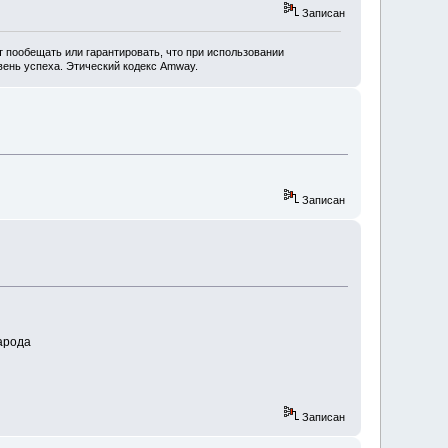
Записан
 пообещать или гарантировать, что при использовании
ень успеха. Этический кодекс Amway.
Записан
народа
Записан