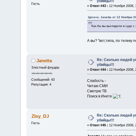
убийцы!!!
Гость
«
Ответ #43 :
12 Ноября 2008, 1
Цитата: Janetta от 12 Ноября 2
Как бы вы выглядели в суде с
А вы? "вот,типа, по телеку 
Re: Сколько людей ум
Janetta
убийцы!!!
Злостный флудер
«
Ответ #44 :
12 Ноября 2008, 2
Сообщений: 43
Слабость -
Репутация: 4
Читаю СМИ
Смотрю ТВ
Поиск в Инете
Re: Сколько людей ум
Zloy_DJ
убийцы!!!
Гость
«
Ответ #45 :
12 Ноября 2008, 2