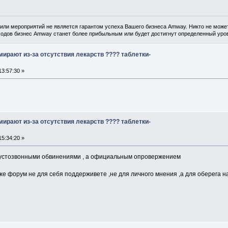
или мероприятий не является гарантом успеха Вашего бизнеса Amway. Никто не может
одов бизнес Amway станет более прибыльным или будет достигнут определенный уров
ирают из-за отсутствия лекарств ???? таблетки-
3:57:30 »
ирают из-за отсутствия лекарств ???? таблетки-
5:34:20 »
е пустозвонными обвинениями , а официальным опровержением
ы же форум не для себя поддерживете ,не для личного мнения ,а для оберега 