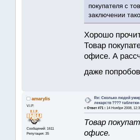
покупателя с то
заключении тако
Хорошо проч
Товар покупат
офисе. А расс
даже попробов
Re: Сколько людей умир
amarylis
лекарств ???? таблетки-
V.I.P.
«
Ответ #71 :
14 Ноября 2008, 12:3
Товар покупат
Сообщений: 1611
офисе.
Репутация: 35