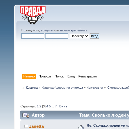
Пожалуйста,
войдите
или
зарегистрируйтесь
.
Начало
Помощь
Поиск
Вход
Регистрация
»
Курилка
»
Курилка (форум ни о чем...)
»
Флудильня
»
Сколько людей
Страницы:
1
2
[
3
]
4
5
...
7
Вниз
Автор
Тема: Сколько людей ум
(Прочитано 102063 раз)
Re: Сколько людей умир
Janetta