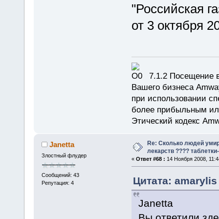
"Российская г
от 3 октября 2
7.1.2 Посещение в
Вашего бизнеса Amway
при использовании сп
более прибыльным или
Этический кодекс Amw
Re: Сколько людей умир
Janetta
лекарств ???? таблетки-
Злостный флудер
«
Ответ #68 :
14 Ноября 2008, 11:4
Сообщений: 43
Цитата: amarylis
Репутация: 4
Janetta
Вы ответили зде