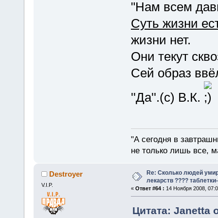
"Нам всем давн
Суть жизни ес
жизни нет.
Они текут скво
Сей образ ввё
''Да''.(с) В.К.
"А сегодня в завтрашн
не только лишь все, м
Re: Сколько людей умир
Destroyer
лекарств ???? таблетки-
V.I.P.
«
Ответ #64 :
14 Ноября 2008, 07:0
Цитата: Janetta 