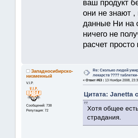
ваш продукт б
они не знают 
данные Ни на 
ничего не пол
расчет просто 
Re: Сколько людей умир
Западносибирско-
лекарств ???? таблетки-
низменный
«
Ответ #63 :
13 Ноября 2008, 23:3
V.I.P.
Цитата: Janetta 
Сообщений: 738
Хотя общее есть
Репутация: 72
страдания.