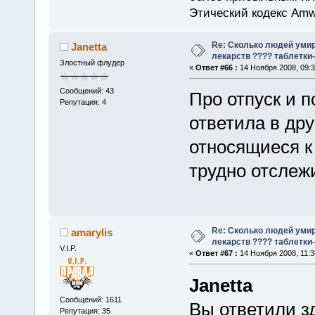
Этический кодекс Amw
Re: Сколько людей умир
Janetta
лекарств ???? таблетки-
Злостный флудер
«
Ответ #66 :
14 Ноября 2008, 09:3
Сообщений: 43
Про отпуск и 
Репутация: 4
ответила в дру
относящиеся к 
трудно отслеж
Re: Сколько людей умир
amarylis
лекарств ???? таблетки-
V.I.P.
«
Ответ #67 :
14 Ноября 2008, 11:3
Janetta
Сообщений: 1611
Вы ответили зд
Репутация: 35