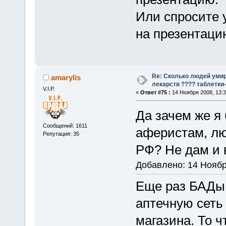
Или спросите у
на презентаци
Re: Сколько людей умир
amarylis
лекарств ???? таблетки-
V.I.P.
«
Ответ #75 :
14 Ноября 2008, 13:3
Да зачем же я
Сообщений: 1611
аферистам, л
Репутация: 35
РФ? Не дам и 
Добавлено: 14 Ноябр
Еще раз БАДы 
аптечную сеть
магазина. То ч