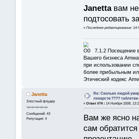
Janetta
вам не
подтосовать з
«
Последнее редактирование: 14 Н
7.1.2 Посещение в
Вашего бизнеса Amway
при использовании сп
более прибыльным или
Этический кодекс Amw
Re: Сколько людей умир
Janetta
лекарств ???? таблетки-
Злостный флудер
«
Ответ #74 :
14 Ноября 2008, 13:2
Сообщений: 43
Вам же ясно н
Репутация: 4
сам обратится 
презентацию.