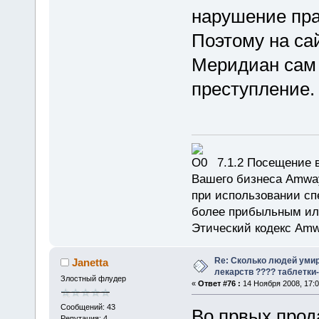
нарушение пра
Поэтому на сай
Меридиан сам 
преступление.
7.1.2 Посещение в
Вашего бизнеса Amway
при использовании сп
более прибыльным или
Этический кодекс Amw
Re: Сколько людей умир
Janetta
лекарств ???? таблетки-
Злостный флудер
«
Ответ #76 :
14 Ноября 2008, 17:0
Сообщений: 43
Во првых прода
Репутация: 4