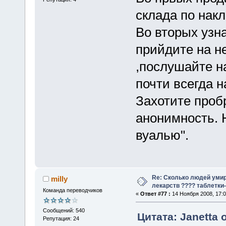
склада по нак
Во вторых узн
прийдите на н
,послушайте н
почти всегда н
Захотите пробр
анонимность. Н
вуалью".
Re: Сколько людей умир
milly
лекарств ???? таблетки-
Команда переводчиков
«
Ответ #77 :
14 Ноября 2008, 17:0
Сообщений: 540
Цитата: Janetta 
Репутация: 24