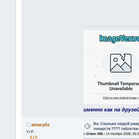
именно как на друзе
Re: Сколько людей умир
amarylis
лекарств ???? таблетки-
V.I.P.
«
Ответ #65 :
14 Ноября 2008, 09:3