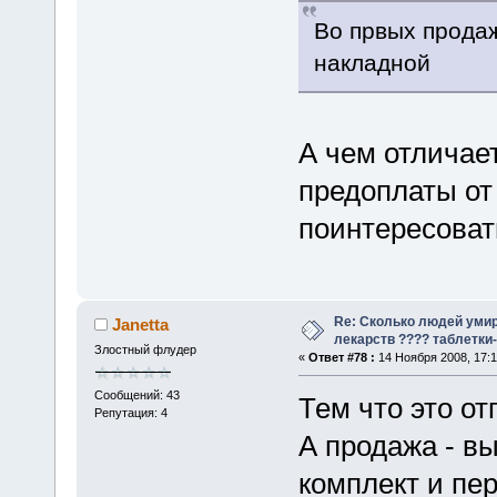
Во првых продаж
накладной
А чем отличае
предоплаты от
поинтересоват
Re: Сколько людей умир
Janetta
лекарств ???? таблетки-
Злостный флудер
«
Ответ #78 :
14 Ноября 2008, 17:1
Сообщений: 43
Тем что это от
Репутация: 4
А продажа - вы
комплект и пе