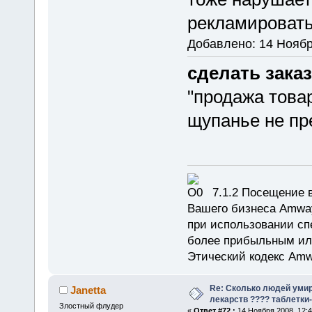
рекламировать
Добавлено: 14 Ноябр
сделать заказ
"продажа това
щупанье не пр
7.1.2 Посещение в
Вашего бизнеса Amway
при использовании сп
более прибыльным или
Этический кодекс Amw
Re: Сколько людей умир
Janetta
лекарств ???? таблетки-
Злостный флудер
«
Ответ #72 :
14 Ноября 2008, 12:4