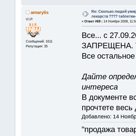
Re: Сколько людей умир
amarylis
лекарств ???? таблетки-
V.I.P.
«
Ответ #69 :
14 Ноября 2008, 11:5
Все... с 27.09
Сообщений: 1611
ЗАПРЕЩЕНА. То
Репутация: 35
Все остальное
Дайте опреде
интереса
В документе вс
прочтете весь
Добавлено: 14 Ноябр
"продажа това