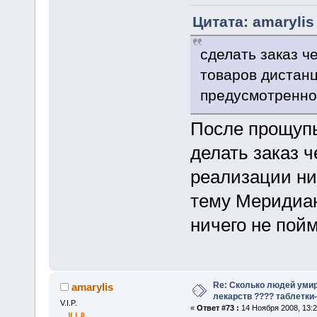
Цитата: amarylis
сделать заказ ч
товаров дистан
предусмотренно
После прощуп
делать заказ ч
реализации ни
тему Меридиан 
ничего не пой
Re: Сколько людей умир
amarylis
лекарств ???? таблетки-
V.I.P.
«
Ответ #73 :
14 Ноября 2008, 13:2