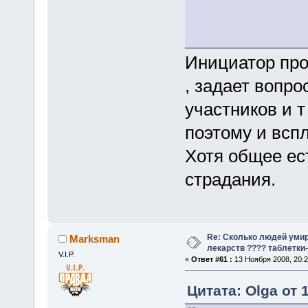
Инициатор про
, задает вопр
участников и т
поэтому и вспл
Хотя общее ес
страдания.
Re: Сколько людей умир
Marksman
лекарств ???? таблетки-
V.I.P.
«
Ответ #61 :
13 Ноября 2008, 20:2
Цитата: Olga от 