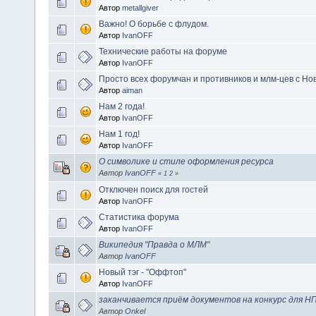
Автор
metallgiver
Важно! О борьбе с флудом.
Автор
IvanOFF
Технические работы на форуме
Автор
IvanOFF
Просто всех форумчан и противников и млм-цев с Но
Автор
aiman
Нам 2 года!
Автор
IvanOFF
Нам 1 год!
Автор
IvanOFF
О символике и стиле оформления ресурса
Автор
IvanOFF
«
1
2
»
Отключен поиск для гостей
Автор
IvanOFF
Статистика форума
Автор
IvanOFF
Википедия "Правда о МЛМ"
Автор
IvanOFF
Новый тэг - "Оффтоп"
Автор
IvanOFF
заканчивается приём документов на конкурс для Н
Автор
Onkel