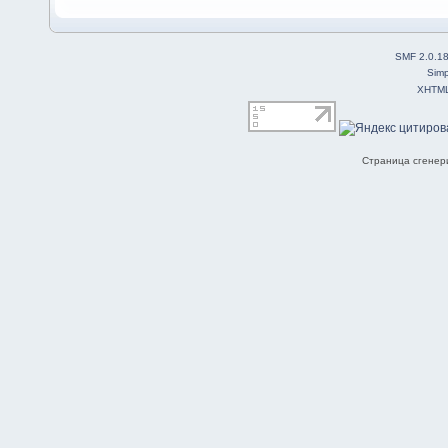
SMF 2.0.1
Simp
XHTM
Страница сгенери