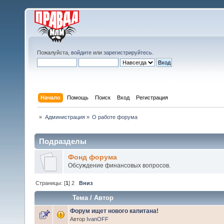
Пожалуйста,
войдите
или
зарегистрируйтесь
.
Начало
Помощь
Поиск
Вход
Регистрация
»
Администрация
»
О работе форума
Подразделы
Фонд форума
Обсуждение финансовых вопросов.
Страницы: [
1
]
2
Вниз
Тема
/
Автор
Форум ищет нового капитана!
Автор
IvanOFF