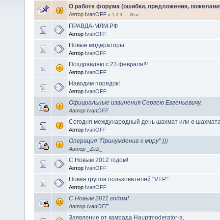
О работе форума (ошибки, предложения, пожелани
Автор
IvanOFF
«
1
2
3
...
26
»
ПРАВДА-МЛМ.РФ
Автор
IvanOFF
Новые модераторы
Автор
IvanOFF
Поздравляю с 23 февраля!!!
Автор
IvanOFF
Наводим порядок!
Автор
IvanOFF
Официальные извинения Сергею Евгеньевичу.
Автор
IvanOFF
Сегодня международный день шахмат или о шахмата
Автор
IvanOFF
Операция "Принуждение к миру" )))
Автор
_Zeb_
С Новым 2012 годом!
Автор
IvanOFF
Новая группа пользователей "V.I.P."
Автор
IvanOFF
С Новым 2011 годом!
Автор
IvanOFF
Заявление от камрада Hauptmoderator-а.