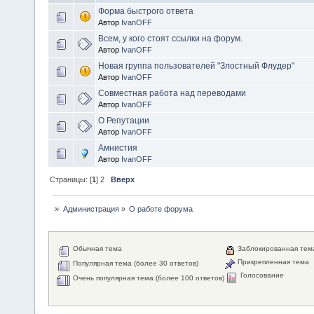
Форма быстрого ответа
Автор
IvanOFF
Всем, у кого стоят ссылки на форум.
Автор
IvanOFF
Новая группа пользователей "Злостный Флудер"
Автор
IvanOFF
Совместная работа над переводами
Автор
IvanOFF
О Репутации
Автор
IvanOFF
Амнистия
Автор
IvanOFF
Страницы: [
1
]
2
Вверх
»
Администрация
»
О работе форума
Обычная тема
Заблокированная тем
Прикрепленная тема
Популярная тема (более 30 ответов)
Голосование
Очень популярная тема (более 100 ответов)