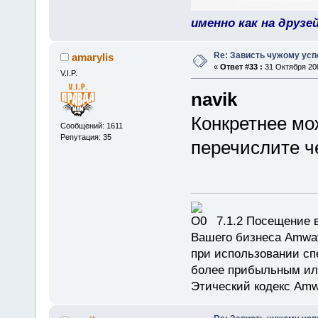
именно как на друзе
Re: Зависть чужому усп
amarylis
«
Ответ #33 :
31 Октября 200
V.I.P.
navik
Конкретнее мо
Сообщений: 1611
Репутация: 35
перечислите ч
7.1.2 Посещение в
Вашего бизнеса Amway
при использовании сп
более прибыльным или
Этический кодекс Amw