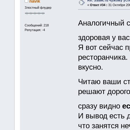
Re: Зависть чужому усп
navik
«
Ответ #34 :
31 Октября 200
Злостный флудер
Аналогичный с
Сообщений: 218
Репутация: -4
здоровая у ва
Я вот сейчас 
ресторанчика.
вкусно.
Читаю ваши ст
решают дорого
сразу видно
ес
И вывод есть д
что занятся не