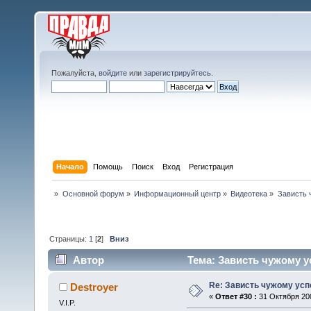
Пожалуйста,
войдите
или
зарегистрируйтесь
.
Начало
Помощь
Поиск
Вход
Регистрация
»
Основной форум
»
Информационный центр
»
Видеотека
»
Зависть 
Страницы:
1
[
2
]
Вниз
Автор
Тема: Зависть чужому ус
Re: Зависть чужому усп
Destroyer
«
Ответ #30 :
31 Октября 200
V.I.P.