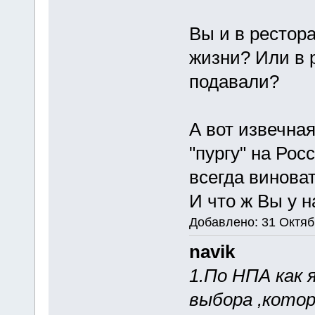
Вы и в рестор
жизни? Или в 
подавали?
А вот извечная
"пургу" на Рос
всегда виноват
И что ж Вы у н
Добавлено: 31 Октяб
navik
1.По НПА как 
выбора ,котор