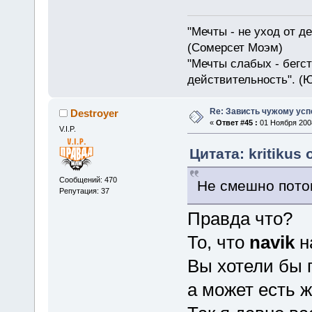
"Мечты - не уход от д
(Сомерсет Моэм)
"Мечты слабых - бегс
действительность". (
Re: Зависть чужому усп
Destroyer
«
Ответ #45 :
01 Ноября 2008
V.I.P.
Цитата: kritikus 
Сообщений: 470
Не смешно потом
Репутация: 37
Правда что?
То, что
navik
н
Вы хотели бы 
а может есть 