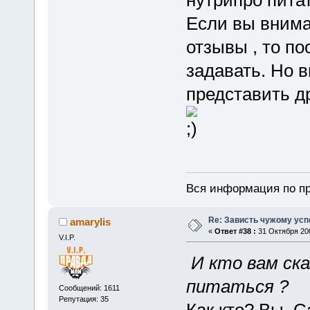
Если вы внима
отзывы , то п
задавать. Но 
представить др
Вся информация по пр
Re: Зависть чужому усп
amarylis
«
Ответ #38 :
31 Октября 200
V.I.P.
И кто вам ска
питаться ?
Сообщений: 1611
Репутация: 35
Как кто? Вы. 