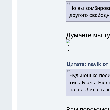
Но вы зомбиров
другого свободн
Думаете мы ту
Цитата: navik от
Чудьненько поси
типа Бюль- Бюль
расслабилась п
Вам порекомен