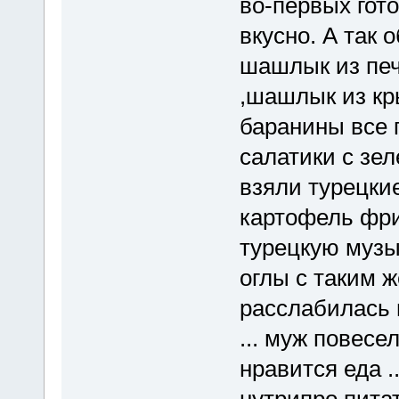
во-первых гото
вкусно. А так
шашлык из пе
,шашлык из кр
баранины все 
салатики с зел
взяли турецки
картофель фри
турецкую музы
оглы с таким ж
расслабилась 
... муж повесе
нравится еда ..
нутрипро пита