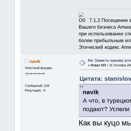
7.1.2 Посещение в
Вашего бизнеса Amway
при использовании сп
более прибыльным или
Этический кодекс Amw
Re: Зависть чужому усп
navik
«
Ответ #37 :
31 Октября 200
Злостный флудер
Цитата: stanislo
Сообщений: 218
navik
Репутация: -4
А что, в турецк
подают? Успели 
Как вы куцо мы