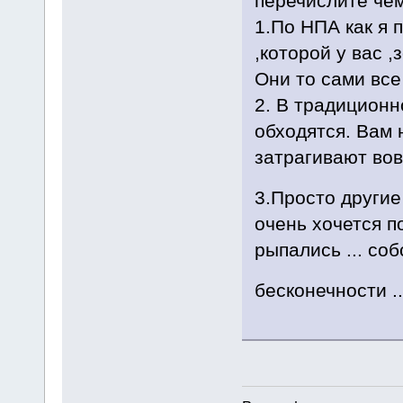
перечислите че
1.По НПА как я 
,которой у вас ,
Они то сами все
2. В традиционн
обходятся. Вам 
затрагивают вовс
3.Просто другие
очень хочется п
рыпались ... со
бесконечности .