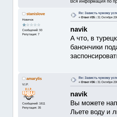
Вся информация по пр
Re: Зависть чужому усп
stanislove
«
Ответ #35 :
31 Октября 200
Новичок
navik
Сообщений: 93
Репутация: 7
А что, в туре
банончики под
заспонсироват
Re: Зависть чужому усп
amarylis
«
Ответ #36 :
31 Октября 200
V.I.P.
navik
Вы можете нап
Сообщений: 1611
Репутация: 35
Льете воду и л