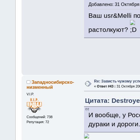
Добавлено: 31 Октября 
Ваш usr&Melli п
растолкуют?
Re: Зависть чужому усп
Западносибирско-
низменный
«
Ответ #43 :
31 Октября 200
V.I.P.
Цитата: Destroye
И вообще, у Рос
Сообщений: 738
Репутация: 72
дураки и дороги