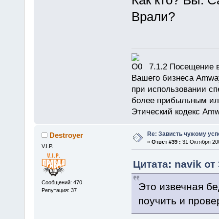
Врали?
7.1.2 Посещение в
Вашего бизнеса Amway
при использовании сп
более прибыльным или
Этический кодекс Amw
Re: Зависть чужому усп
Destroyer
«
Ответ #39 :
31 Октября 200
V.I.P.
Цитата: navik от
Сообщений: 470
Это извечная бед
Репутация: 37
поучить и прове