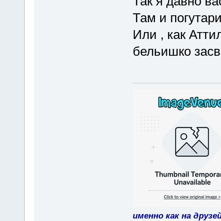
Так я давно ва
Там и погутар
Или , как Атти
бельишко засв
именно как на друзе