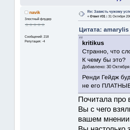
Re: Зависть чужому усп
navik
«
Ответ #31 :
31 Октября 200
Злостный флудер
Цитата: amarylis
Сообщений: 218
kritikus
Репутация: -4
Странно, что сл
К чему бы это?
Добавлено: 30 Октября 
Ренди Гейдж буд
не его ПЛАТНЫЕ
Почитала про в
Вы с чего взял
вашем мнении
Вы настолько 