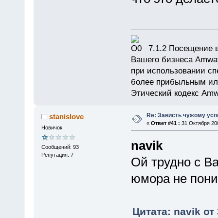
7.1.2 Посещение в
Вашего бизнеса Amway
при использовании сп
более прибыльным или
Этический кодекс Amw
Re: Зависть чужому усп
stanislove
«
Ответ #41 :
31 Октября 200
Новичок
navik
Сообщений: 93
Репутация: 7
Ой трудно с Ва
юмора не пони
Цитата: navik от