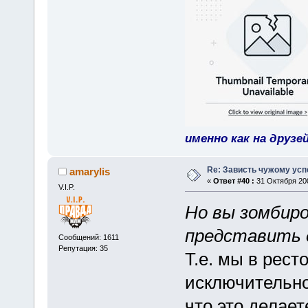
именно как на друзе
Re: Зависть чужому усп
amarylis
«
Ответ #40 :
31 Октября 200
V.I.P.
Но вы зомбир
представить д
Сообщений: 1611
Репутация: 35
Т.е. мы в рест
исключительно
что это делает