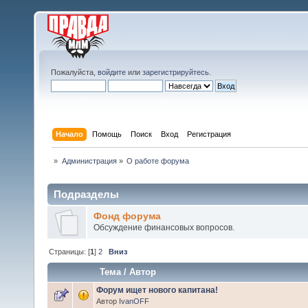
Пожалуйста,
войдите
или
зарегистрируйтесь
.
Начало
Помощь
Поиск
Вход
Регистрация
»
Администрация
»
О работе форума
Подразделы
Фонд форума
Обсуждение финансовых вопросов.
Страницы: [
1
]
2
Вниз
Тема
/
Автор
Форум ищет нового капитана!
Автор
IvanOFF