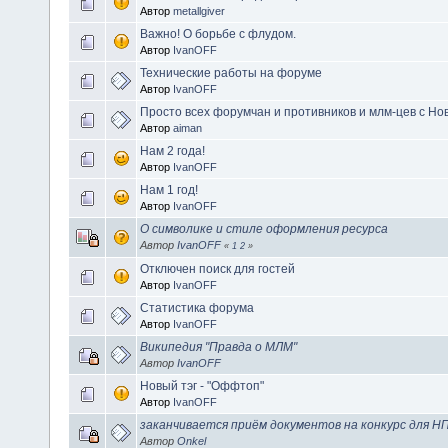
Автор
metallgiver
Важно! О борьбе с флудом.
Автор
IvanOFF
Технические работы на форуме
Автор
IvanOFF
Просто всех форумчан и противников и млм-цев с Но
Автор
aiman
Нам 2 года!
Автор
IvanOFF
Нам 1 год!
Автор
IvanOFF
О символике и стиле оформления ресурса
Автор
IvanOFF
«
1
2
»
Отключен поиск для гостей
Автор
IvanOFF
Статистика форума
Автор
IvanOFF
Википедия "Правда о МЛМ"
Автор
IvanOFF
Новый тэг - "Оффтоп"
Автор
IvanOFF
заканчивается приём документов на конкурс для Н
Автор
Onkel