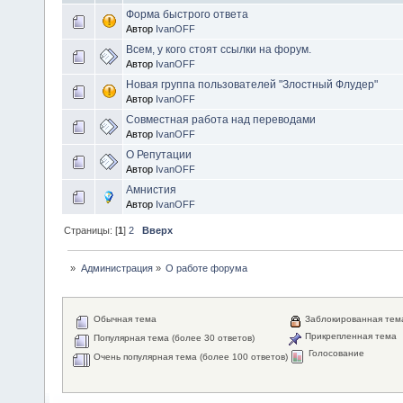
Форма быстрого ответа
Автор
IvanOFF
Всем, у кого стоят ссылки на форум.
Автор
IvanOFF
Новая группа пользователей "Злостный Флудер"
Автор
IvanOFF
Совместная работа над переводами
Автор
IvanOFF
О Репутации
Автор
IvanOFF
Амнистия
Автор
IvanOFF
Страницы: [
1
]
2
Вверх
»
Администрация
»
О работе форума
Обычная тема
Заблокированная тем
Прикрепленная тема
Популярная тема (более 30 ответов)
Голосование
Очень популярная тема (более 100 ответов)