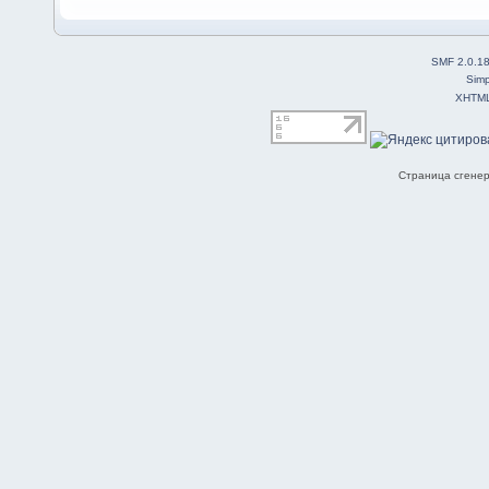
SMF 2.0.1
Simp
XHTM
Страница сгенер