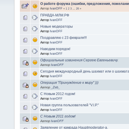
О работе форума (ошибки, предложения, пожелани
Автор
IvanOFF
«
1
2
3
...
26
»
ПРАВДА-МЛМ.РФ
Автор
IvanOFF
Новые модераторы
Автор
IvanOFF
Поздравляю с 23 февраля!!!
Автор
IvanOFF
Наводим порядок!
Автор
IvanOFF
Официальные извинения Сергею Евгеньевичу.
Автор
IvanOFF
Сегодня международный день шахмат или о шахмата
Автор
IvanOFF
Операция "Принуждение к миру" )))
Автор
_Zeb_
С Новым 2012 годом!
Автор
IvanOFF
Новая группа пользователей "V.I.P."
Автор
IvanOFF
С Новым 2011 годом!
Автор
IvanOFF
Заявление от камрада Hauptmoderator-а.