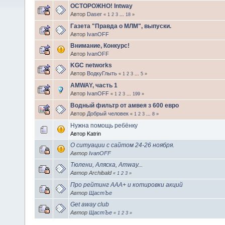
ОСТОРОЖНО! Intway
Автор
Daser
«
1
2
3
...
18
»
Газета "Правда о МЛМ", выпуски.
Автор
IvanOFF
Внимание, Конкурс!
Автор
IvanOFF
KGC networks
Автор
ВодкуГлыть
«
1
2
3
...
5
»
AMWAY, часть 1
Автор
IvanOFF
«
1
2
3
...
199
»
Водный фильтр от амвея з 600 евро
Автор
Добрый человек
«
1
2
3
...
8
»
Нужна помощь ребёнку
Автор Katrin
О ситуации с сайтом 24-26 ноября.
Автор
IvanOFF
Тюлени, Аляска, Amway...
Автор Archibald
«
1
2
3
»
Про рейтинг ААА+ и котировки акций
Автор
ЩастЪе
Get away club
Автор
ЩастЪе
«
1
2
3
»