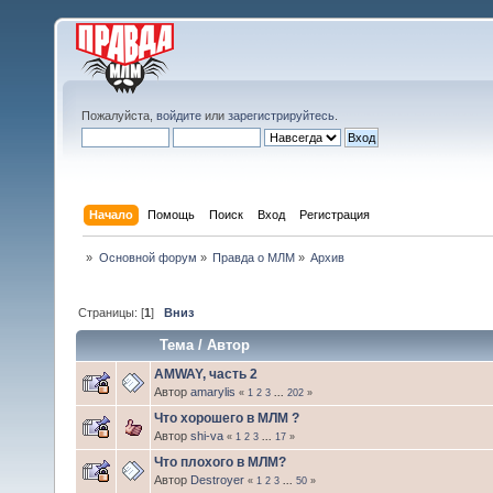
Пожалуйста,
войдите
или
зарегистрируйтесь
.
Начало
Помощь
Поиск
Вход
Регистрация
»
Основной форум
»
Правда о МЛМ
»
Архив
Страницы: [
1
]
Вниз
Тема
/
Автор
AMWAY, часть 2
Автор
amarylis
«
1
2
3
...
202
»
Что хорошего в МЛМ ?
Автор
shi-va
«
1
2
3
...
17
»
Что плохого в МЛМ?
Автор
Destroyer
«
1
2
3
...
50
»