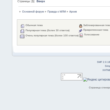
Страницы: [
1
]
Вверх
»
Основной форум
»
Правда о МЛМ
»
Архив
Обычная тема
Заблокированная тем
Прикрепленная тема
Популярная тема (более 30 ответов)
Голосование
Очень популярная тема (более 100 ответов)
SMF 2.0.1
Simp
XHTM
Страница сгенери