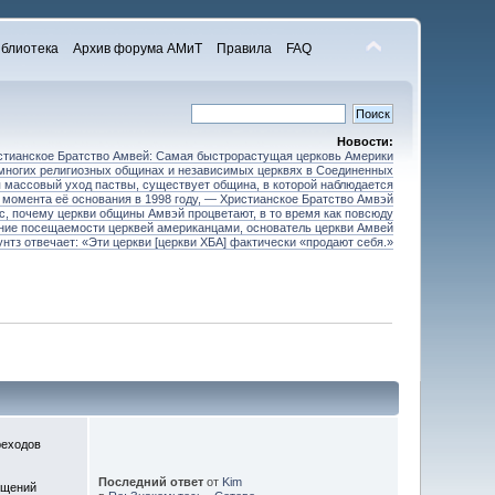
блиотека
Архив форума АМиТ
Правила
FAQ
Новости:
стианское Братство Амвей: Самая быстрорастущая церковь Америки
 многих религиозных общинах и независимых церквях в Соединенных
 массовый уход паствы, существует община, в которой наблюдается
 момента её основания в 1998 году, — Христианское Братство Амвэй
ос, почему церкви общины Амвэй процветают, в то время как повсюду
ние посещаемости церквей американцами, основатель церкви Амвей
унтз отвечает: «Эти церкви [церкви ХБА] фактически «продают себя.»
реходов
Последний ответ
от
Kim
бщений