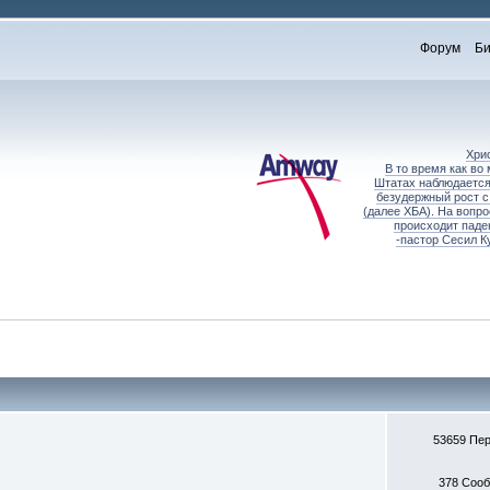
Форум
Би
Хри
В то время как во
Штатах наблюдается
безудержный рост с
(далее ХБА). На вопр
происходит паде
-пастор Сесил К
53659 Пе
378 Соо