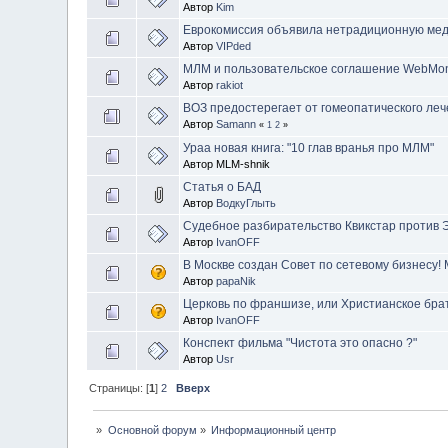
Автор
Kim
Еврокомиссия объявила нетрадиционную мед
Автор
VIPded
МЛМ и пользовательское соглашение WebMo
Автор
rakiot
ВОЗ предостерегает от гомеопатического ле
Автор
Samann
«
1
2
»
Ураа новая книга: "10 глав вранья про МЛМ"
Автор MLM-shnik
Статья о БАД
Автор
ВодкуГлыть
Судебное разбирательство Квикстар против
Автор
IvanOFF
В Москве создан Совет по сетевому бизнесу! 
Автор
papaNik
Церковь по франшизе, или Христианское бра
Автор
IvanOFF
Конспект фильма "Чистота это опасно ?"
Автор
Usr
Страницы: [
1
]
2
Вверх
»
Основной форум
»
Информационный центр