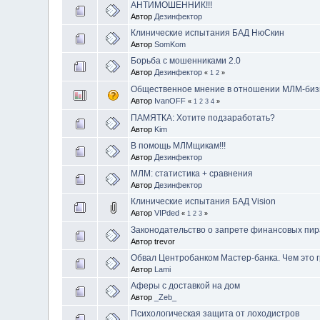
АНТИМОШЕННИК!!!
Автор
Дезинфектор
Клинические испытания БАД НюСкин
Автор
SomKom
Борьба с мошенниками 2.0
Автор
Дезинфектор
«
1
2
»
Общественное мнение в отношении МЛМ-биз
Автор
IvanOFF
«
1
2
3
4
»
ПАМЯТКА: Хотите подзаработать?
Автор
Kim
В помощь МЛМщикам!!!
Автор
Дезинфектор
МЛМ: статистика + сравнения
Автор
Дезинфектор
Клинические испытания БАД Vision
Автор
VIPded
«
1
2
3
»
Законодательство о запрете финансовых пи
Автор trevor
Обвал Центробанком Мастер-банка. Чем это г
Автор
Lami
Аферы с доставкой на дом
Автор
_Zeb_
Психологическая защита от лоходистров