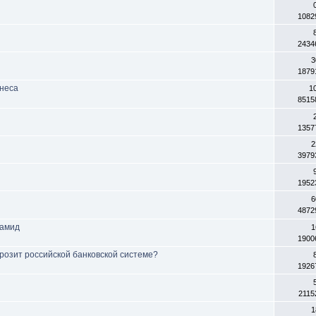
1082
2434
3
1879
неса
1
8515
1357
2
3979
1952
6
4872
рамид
1
1900
розит российской банковской системе?
1926
2115
1