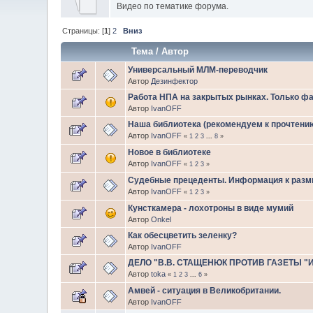
Видео по тематике форума.
Страницы: [
1
]
2
Вниз
Тема
/
Автор
Универсальный МЛМ-переводчик
Автор
Дезинфектор
Работа НПА на закрытых рынках. Только фа
Автор
IvanOFF
Наша библиотека (рекомендуем к прочтени
Автор
IvanOFF
«
1
2
3
...
8
»
Новое в библиотеке
Автор
IvanOFF
«
1
2
3
»
Судебные прецеденты. Информация к раз
Автор
IvanOFF
«
1
2
3
»
Кунсткамера - лохотроны в виде мумий
Автор
Onkel
Как обесцветить зеленку?
Автор
IvanOFF
ДЕЛО "В.В. СТАЩЕНЮК ПРОТИВ ГАЗЕТЫ "
Автор
toka
«
1
2
3
...
6
»
Амвей - ситуация в Великобритании.
Автор
IvanOFF