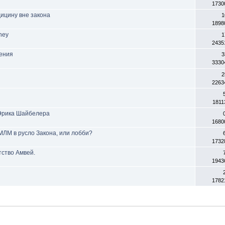
1730
ицину вне закона
1
1898
ney
1
2435
чения
3
3330
2
2263
1811
 Эрика Шайбелера
1680
МЛМ в русло Закона, или лобби?
1732
тство Амвей.
1943
1782