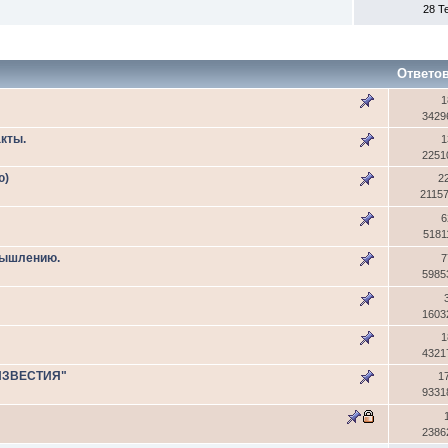
28 Т
Ответо
1
3429
кты.
1
2251
ю)
2
2115
6
5181
мышлению.
7
5985
1603
1
4321
ИЗВЕСТИЯ"
1
9331
2386