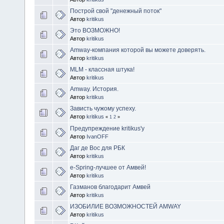
Построй свой "денежный поток"
Автор
kritikus
Это ВОЗМОЖНО!
Автор
kritikus
Amway-компания которой вы можете доверять.
Автор
kritikus
MLM - классная штука!
Автор
kritikus
Amway. История.
Автор
kritikus
Зависть чужому успеху.
Автор
kritikus
«
1
2
»
Предупреждение kritikus'у
Автор
IvanOFF
Даг де Вос для РБК
Автор
kritikus
e-Spring-лучшее от Амвей!
Автор
kritikus
Газманов благодарит Амвей
Автор
kritikus
ИЗОБИЛИЕ ВОЗМОЖНОСТЕЙ AMWAY
Автор
kritikus