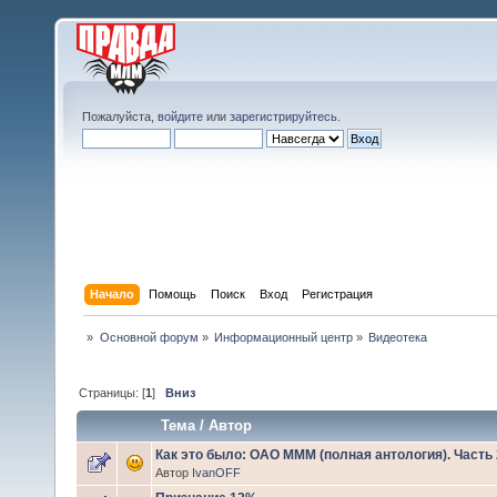
Пожалуйста,
войдите
или
зарегистрируйтесь
.
Начало
Помощь
Поиск
Вход
Регистрация
»
Основной форум
»
Информационный центр
»
Видеотека
Страницы: [
1
]
Вниз
Тема
/
Автор
Как это было: ОАО МММ (полная антология). Часть 
Автор
IvanOFF