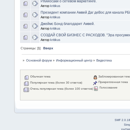
Р.Кийосаки о сетевом маркетинге.
Автор
kritikus
Президент компании Амвей Даг деВос для канала РБ
Автор
kritikus
Джеймс Бонд благодарит Амвей.
Автор
kritikus
СОЗДАЙ СВОЙ БИЗНЕС С РАСХОДОВ. "Эра просумен
Автор
kritikus
Страницы: [
1
]
Вверх
»
Основной форум
»
Информационный центр
»
Видеотека
Обычная тема
Заблокированная тем
Прикрепленная тема
Популярная тема (более 30 ответов)
Голосование
Очень популярная тема (более 100 ответов)
SMF 2.0.1
Simp
XHTM