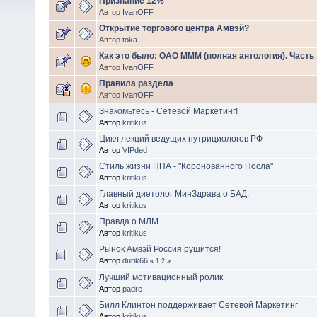
Признание 12%
Автор
IvanOFF
Открытие торгового центра Амвэй?
Автор
toka
Как это было: ОАО МММ (полная антология). Часть 
Автор
IvanOFF
Правила раздела
Автор
IvanOFF
Знакомьтесь - Сетевой Маркетинг!
Автор
kritikus
Цикл лекций ведущих нутрициологов РФ
Автор
VIPded
Стиль жизни НПА - "Коронованного Посла"
Автор
kritikus
Главный диетолог МинЗдрава о БАД.
Автор
kritikus
Правда о МЛМ
Автор
kritikus
Рынок Амвэй Россия рушится!
Автор
durik66
«
1
2
»
Лучший мотивационный ролик
Автор
padre
Билл Клинтон поддерживает Сетевой Маркетинг
Автор
kritikus