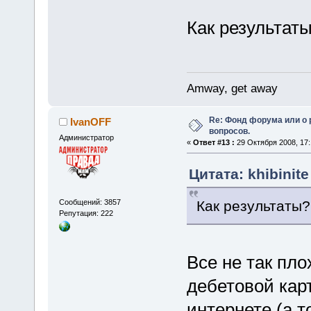
Как результат
Amway, get away
Re: Фонд форума или о
IvanOFF
вопросов.
Администратор
«
Ответ #13 :
29 Октября 2008, 17:
Цитата: khibinite
Как результаты?
Сообщений: 3857
Репутация: 222
Все не так пло
дебетовой кар
интернете (а т