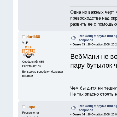
Одна из важных черт 
превосходстве над ок
развить ее с помощью
Re: Фонд форума или о
durik66
вопросов.
V.I.P.
«
Ответ #3 :
28 Октября 2008, 20:2
ВебМани не воп
Сообщений: 685
пару бутылок ч
Репутация: 45
Большому воробью - большая
рогатка!
Чем бы дитя ни тешил
Не так опасно стоять н
Re: Фонд форума или о
Lapa
вопросов.
Редколлегия
«
Ответ #4 :
28 Октября 2008, 23:0