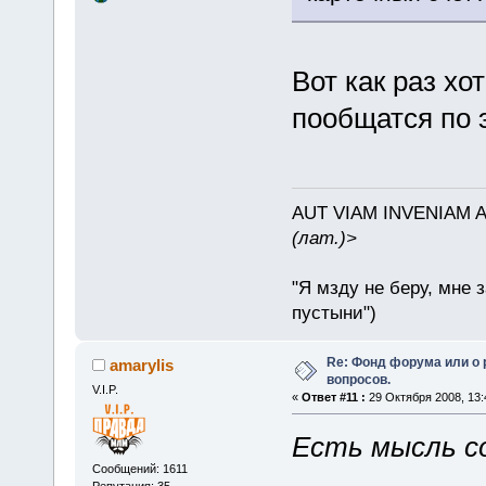
Вот как раз хо
пообщатся по 
AUT VIAM INVENIAM 
(лат.)>
"Я мзду не беру, мне 
пустыни")
Re: Фонд форума или о
amarylis
вопросов.
V.I.P.
«
Ответ #11 :
29 Октября 2008, 13:
Есть мысль с
Сообщений: 1611