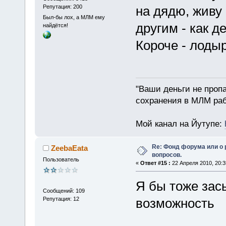
Репутация: 200
на дядю, живу
Был-бы лох, а МЛМ ему
другим - как д
найдётся!
Короче - лодыр
"Ваши деньги не пропа
сохранения в МЛМ раб
Мой канал на Йутупе:
Re: Фонд форума или о
ZeebaEata
вопросов.
Пользователь
«
Ответ #15 :
22 Апреля 2010, 20:3
Я бы тоже зас
Сообщений: 109
Репутация: 12
возможность