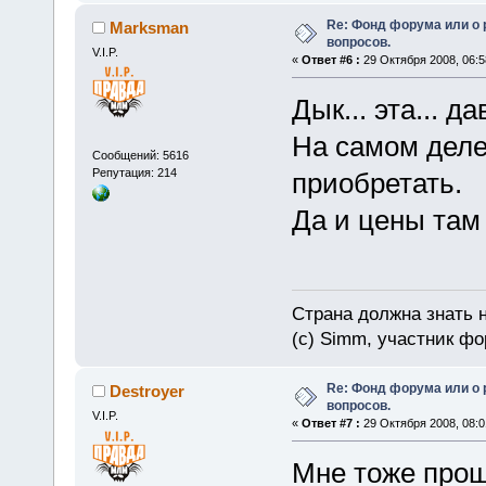
Re: Фонд форума или о
Marksman
вопросов.
V.I.P.
«
Ответ #6 :
29 Октября 2008, 06:5
Дык... эта... 
На самом деле
Сообщений: 5616
Репутация: 214
приобретать.
Да и цены там
Страна должна знать н
(c) Simm, участник фор
Re: Фонд форума или о
Destroyer
вопросов.
V.I.P.
«
Ответ #7 :
29 Октября 2008, 08:0
Мне тоже прощ