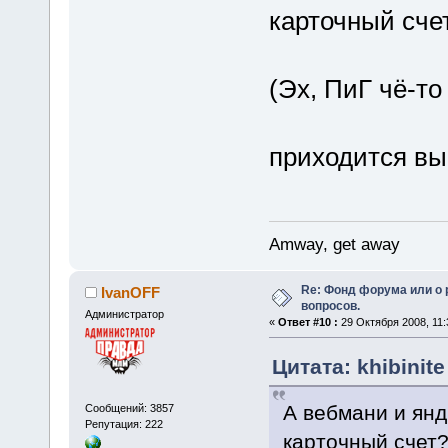
карточный сче
(Эх, ПиГ чё-то
приходится в
Amway, get away
Re: Фонд форума или о
IvanOFF
вопросов.
Администратор
«
Ответ #10 :
29 Октября 2008, 11:
Цитата: khibinite
А вебмани и янд
Сообщений: 3857
Репутация: 222
карточный счет