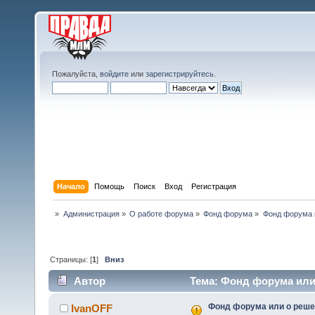
Пожалуйста,
войдите
или
зарегистрируйтесь
.
Начало
Помощь
Поиск
Вход
Регистрация
»
Администрация
»
О работе форума
»
Фонд форума
»
Фонд форума 
Страницы: [
1
]
Вниз
Автор
Тема: Фонд форума или
Фонд форума или о реш
IvanOFF