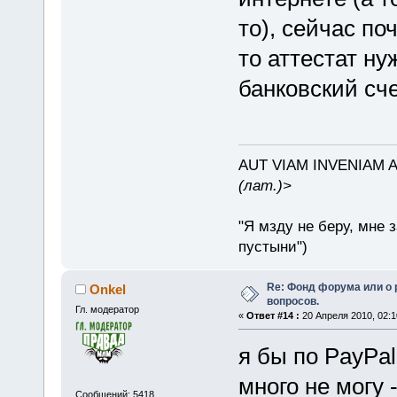
то), сейчас по
то аттестат ну
банковский сче
AUT VIAM INVENIAM 
(лат.)>
"Я мзду не беру, мне 
пустыни")
Re: Фонд форума или о
Onkel
вопросов.
Гл. модератор
«
Ответ #14 :
20 Апреля 2010, 02:1
я бы по PayPal
много не могу
Сообщений: 5418