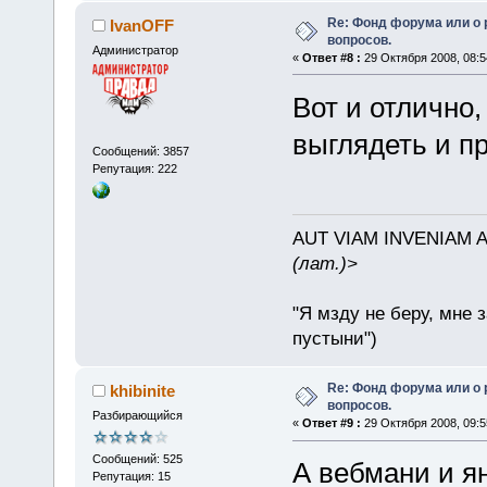
Re: Фонд форума или о
IvanOFF
вопросов.
Администратор
«
Ответ #8 :
29 Октября 2008, 08:5
Вот и отлично,
выглядеть и п
Сообщений: 3857
Репутация: 222
AUT VIAM INVENIAM 
(лат.)>
"Я мзду не беру, мне 
пустыни")
Re: Фонд форума или о
khibinite
вопросов.
Разбирающийся
«
Ответ #9 :
29 Октября 2008, 09:5
Сообщений: 525
А вебмани и я
Репутация: 15