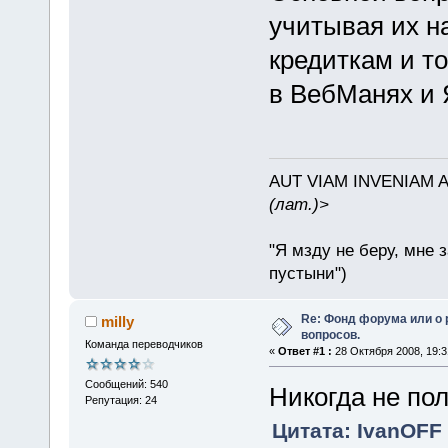
учитывая их н
кредиткам и т
в ВебМанях и 
AUT VIAM INVENIAM 
(лат.)>
"Я мзду не беру, мне 
пустыни")
Re: Фонд форума или о
milly
вопросов.
Команда переводчиков
«
Ответ #1 :
28 Октября 2008, 19:3
Сообщений: 540
Никогда не по
Репутация: 24
Цитата: IvanOFF 