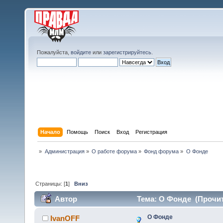
Пожалуйста,
войдите
или
зарегистрируйтесь
.
Начало
Помощь
Поиск
Вход
Регистрация
»
Администрация
»
О работе форума
»
Фонд форума
»
О Фонде
Страницы: [
1
]
Вниз
Автор
Тема: О Фонде (Прочит
О Фонде
IvanOFF