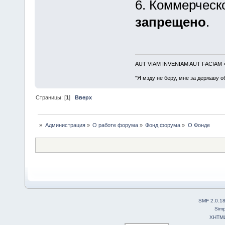
6. Коммерческ
запрещено
.
AUT VIAM INVENIAM AUT FACIAM
"Я мзду не беру, мне за державу о
Страницы: [
1
]
Вверх
»
Администрация
»
О работе форума
»
Фонд форума
»
О Фонде
SMF 2.0.1
Simp
XHTM