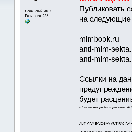
Публиковать с
Сообщений: 3857
Репутация: 222
на следующие 
mlmbооk.ru
аnti-mlm-sеktа.
аnti-mlm-sеktа
Ссылки на дан
предупрежден
будет расценив
«
Последнее редактирование: 26 И
AUT VIAM INVENIAM AUT FACIAM
"Я мзду не беру, мне за державу о