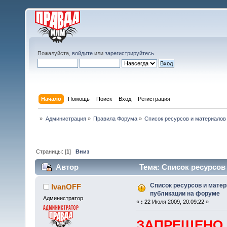
Пожалуйста,
войдите
или
зарегистрируйтесь
.
Начало
Помощь
Поиск
Вход
Регистрация
»
Администрация
»
Правила Форума
»
Список ресурсов и материалов
Страницы: [
1
]
Вниз
Автор
Тема: Список ресурсов
(Прочитано 32084 раз)
Список ресурсов и мате
IvanOFF
публикации на форуме
Администратор
«
:
22 Июля 2009, 20:09:22 »
ЗАПРЕЩЕНО