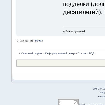
подделки (долг
десятилетий).
А Ви как думаете?
Страницы: [
1
]
Вверх
»
Основной форум
»
Информационный центр
»
Статья о БАД
SMF 2.0.1
Simp
XHTM