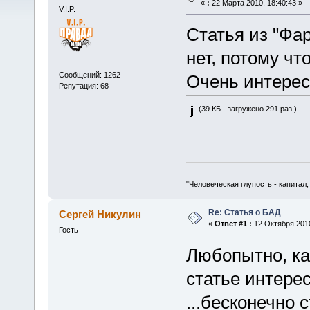
«
:
22 Марта 2010, 18:40:43 »
V.I.P.
Статья из "Фа
нет, потому чт
Сообщений: 1262
Очень интере
Репутация: 68
(39 КБ - загружено 291 раз.)
"Человеческая глупость - капитал
Re: Статья о БАД
Сергей Никулин
«
Ответ #1 :
12 Октября 2010
Гость
Любопытно, ка
статье интере
...бесконечно 