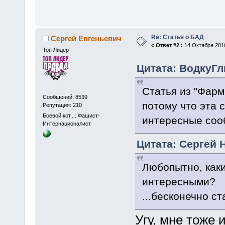
Re: Статья о БАД
Сергей Евгеньевич
«
Ответ #2 :
14 Октября 2010
Топ Лидер
Цитата: ВодкуГлы
Статья из "Фарм
Сообщений: 8539
потому что эта с
Репутация: 210
Боевой кот.... Фашист-
интересные соо
Интернационалист
Цитата: Сергей Н
Любопытно, каки
интересными?
...бесконечно с
Угу, мне тоже 