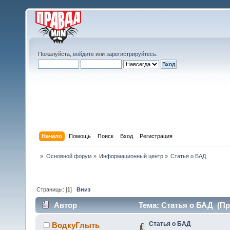
Пожалуйста,
войдите
или
зарегистрируйтесь
.
Начало
Помощь
Поиск
Вход
Регистрация
»
Основной форум
»
Информационный центр
»
Статья о БАД
Страницы: [
1
]
Вниз
Автор
Тема: Статья о БАД (Пр
Статья о БАД
ВодкуГлыть