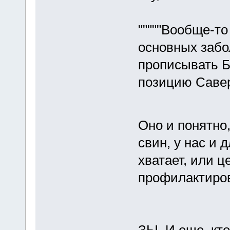
"""""Вообще-то
основных забо
прописывать Б
позицию Саверс
Оно и понятно
свин, у нас и 
хватает, или ц
профилактиров
ЗЫ. И еще, кт