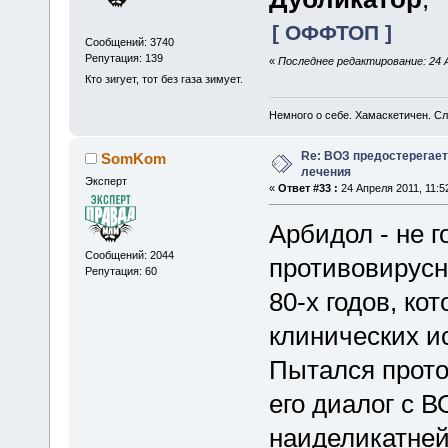
[ ОФФТОП ]
Сообщений: 3740
Репутация: 139
«
Последнее редактирование: 24 Ап
Кто зигует, тот без газа зимует.
Немного о себе. Хамаскетичен. С
Re: ВОЗ предостерегает
SomKom
лечения
Эксперт
«
Ответ #33 :
24 Апреля 2011, 11:5
Арбидол - не 
Сообщений: 2044
противовирусн
Репутация: 60
80-х годов, ко
клинических и
Пытался прото
его диалог с В
наиделикатней