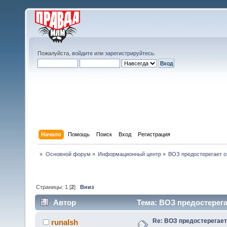
Пожалуйста,
войдите
или
зарегистрируйтесь
.
Начало
Помощь
Поиск
Вход
Регистрация
»
Основной форум
»
Информационный центр
»
ВОЗ предостерегает о
Страницы:
1
[
2
]
Вниз
Автор
Тема: ВОЗ предостерега
Re: ВОЗ предостерегает
runalsh