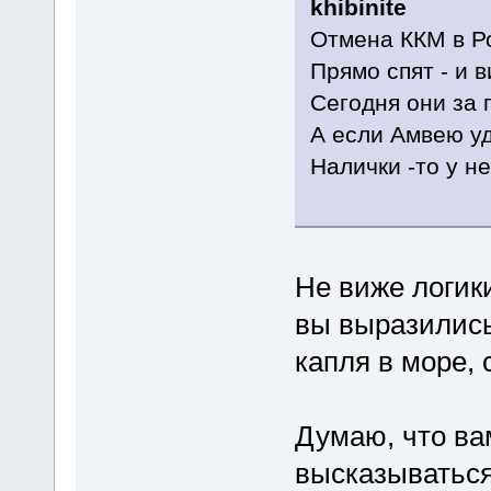
khibinite
Отмена ККМ в Ро
Прямо спят - и 
Сегодня они за 
А если Амвею уд
Налички -то у н
Не виже логик
вы выразились
капля в море, 
Думаю, что ва
высказываться