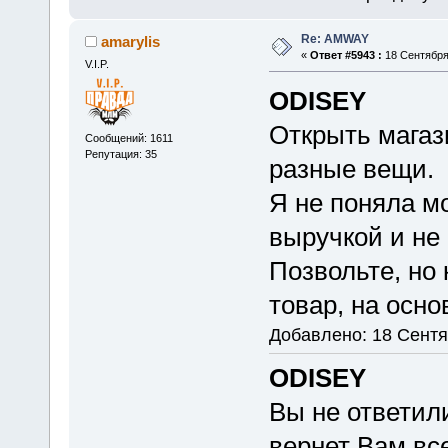
Re: AMWAY
amarylis
«
Ответ #5943 :
18 Сентября 
V.I.P.
ODISEY
Открыть магаз
Сообщений: 1611
Репутация: 35
разные вещи.
Я не поняла м
выручкой и не
Позвольте, но
товар, на осно
Добавлено: 18 Сентя
ODISEY
Вы не ответил
вернет Вам все