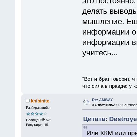
это постоянно.
делать выводы.
мышление. Ещ
информации о 
информации вы
учитесь...
"Вот и брат говорит, ч
что сила в правде: у к
Re: AMWAY
khibinite
«
Ответ #5952 :
18 Сентября 
Разбирающийся
Цитата: Destroye
Сообщений: 525
Репутация: 15
Или ККМ или при