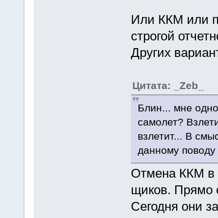
Или ККМ или п
строгой отчетн
Других вариант
Цитата: _Zeb_
Блин... мне одн
самолет? Взлетит 
взлетит... В смы
данному поводу 
Отмена ККМ в 
щиков. Прямо 
Сегодня они за