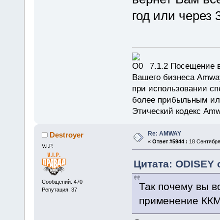
год или через 
7.1.2 Посещение в
Вашего бизнеса Amway
при использовании сп
более прибыльным или
Этический кодекс Amw
Re: AMWAY
Destroyer
«
Ответ #5944 :
18 Сентября 
V.I.P.
Цитата: ODISEY о
Сообщений: 470
Так почему вы в
Репутация: 37
применение ККМ