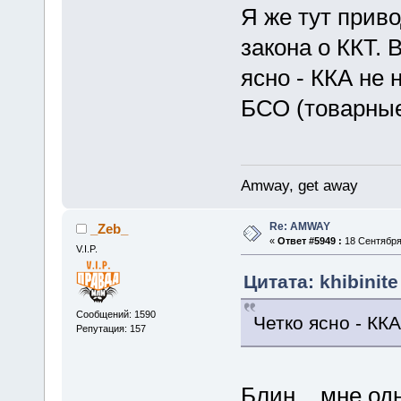
Я же тут прив
закона о ККТ. 
ясно - ККА не 
БСО (товарные
Amway, get away
Re: AMWAY
_Zeb_
«
Ответ #5949 :
18 Сентября 
V.I.P.
Цитата: khibinit
Сообщений: 1590
Четко ясно - КК
Репутация: 157
Блин... мне о