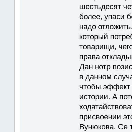
шестьдесят че
более, упаси б
надо отложить,
который потреб
товарищи, чег
права откладыв
Дан нотр пози
в данном случ
чтобы эффект н
истории. А по
ходатайствова
присвоении э
Вунюкова. Се т