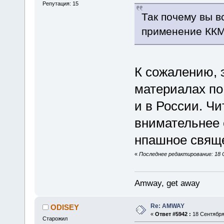
Репутация: 15
Так почему вы в
применение ККМ
К сожалению, 
материалах по 
и в России. Чи
внимательнее о
нпашное свяще
«
Последнее редактирование: 18 Се
Amway, get away
Re: AMWAY
ODISEY
«
Ответ #5942 :
18 Сентября 
Старожил