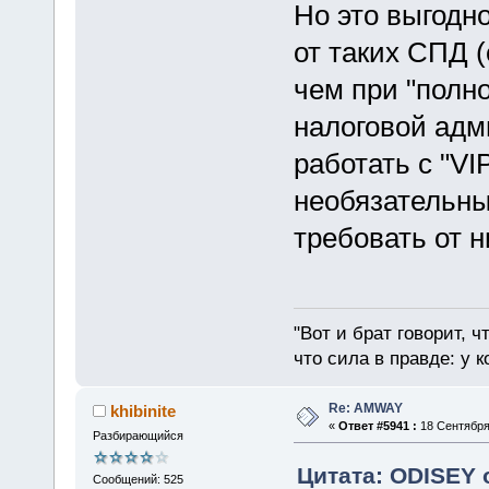
Но это выгодно
от таких СПД 
чем при "полно
налоговой адм
работать с "VI
необязательны
требовать от 
"Вот и брат говорит, ч
что сила в правде: у к
Re: AMWAY
khibinite
«
Ответ #5941 :
18 Сентября 
Разбирающийся
Цитата: ODISEY о
Сообщений: 525