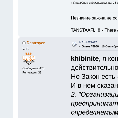
«
Последнее редактирование: 18 С
Незнание закона не ос
TANSTAAFL !!! - There 
Re: AMWAY
Destroyer
«
Ответ #5950 :
18 Сентября 
V.I.P.
khibinite
, я к
действительно
Сообщений: 470
Репутация: 37
Но Закон есть 
И в нем сказан
2. "Организац
предпринимат
определяемым