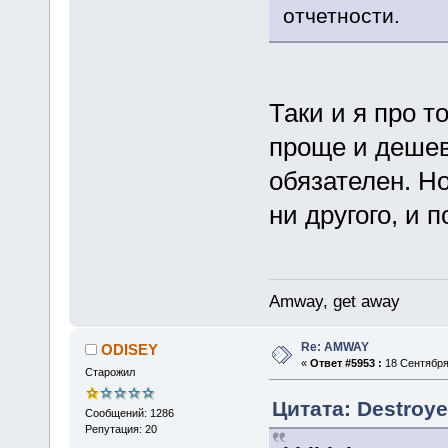
отчетности.
Таки и я про т
проще и дешев
обязателен. Но
ни другого, и 
Amway, get away
Re: AMWAY
ODISEY
«
Ответ #5953 :
18 Сентября 
Старожил
Цитата: Destroye
Сообщений: 1286
Репутация: 20