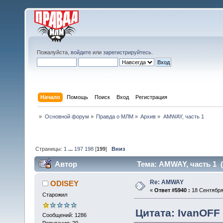
Пожалуйста,
войдите
или
зарегистрируйтесь
.
Начало
Помощь
Поиск
Вход
Регистрация
»
Основной форум
»
Правда о МЛМ
»
Архив
»
AMWAY, часть 1
Страницы:
1
...
197
198
[
199
]
Вниз
Автор
Тема: AMWAY, часть 1 (
Re: AMWAY
ODISEY
«
Ответ #5940 :
18 Сентября 
Старожил
Цитата: IvanOFF 
Сообщений: 1286
Репутация: 20