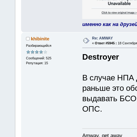
именно как на друзе
Re: AMWAY
khibinite
«
Ответ #5945 :
18 Сентября 
Разбирающийся
Destroyer
Сообщений: 525
Репутация: 15
В случае НПА 
раньше это об
выдавать БСО 
ОПС.
Amway, get away