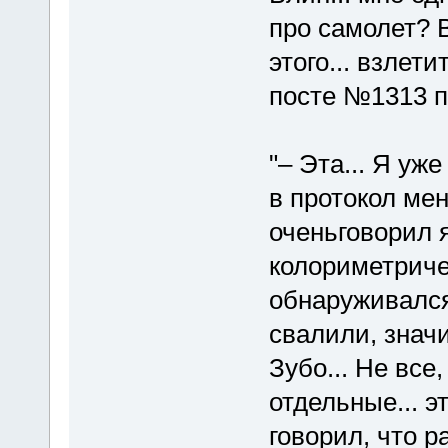
про самолет? В
этого... взлети
посте №1313 п
"– Эта... Я уж
в протокол ме
оченьговорил я
колориметриче
обнаруживался,
свалили, значи
Зубо... Не все
отдельные... эт
говорил, что р