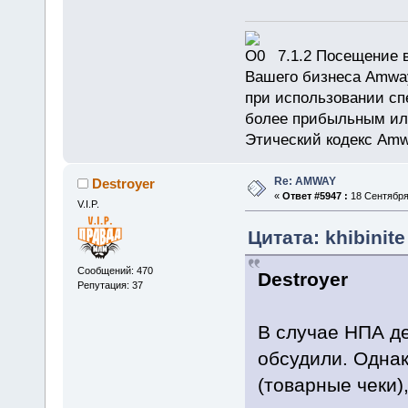
7.1.2 Посещение в
Вашего бизнеса Amway
при использовании сп
более прибыльным или
Этический кодекс Amw
Re: AMWAY
Destroyer
«
Ответ #5947 :
18 Сентября 
V.I.P.
Цитата: khibinit
Сообщений: 470
Destroyer
Репутация: 37
В случае НПА де
обсудили. Однак
(товарные чеки)