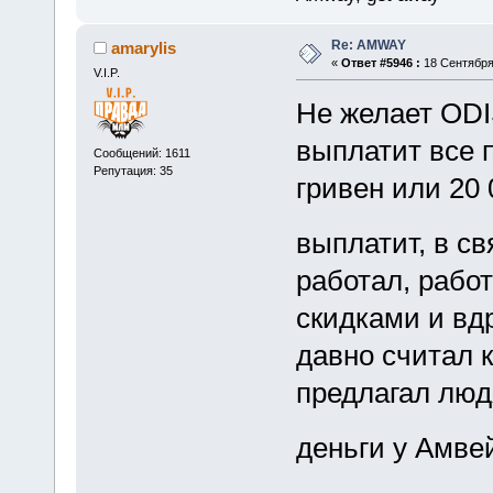
Re: AMWAY
amarylis
«
Ответ #5946 :
18 Сентября 
V.I.P.
Не желает ODI
выплатит все п
Сообщений: 1611
Репутация: 35
гривен или 20 
выплатит, в с
работал, рабо
скидками и вдр
давно считал 
предлагал люд
деньги у Амв