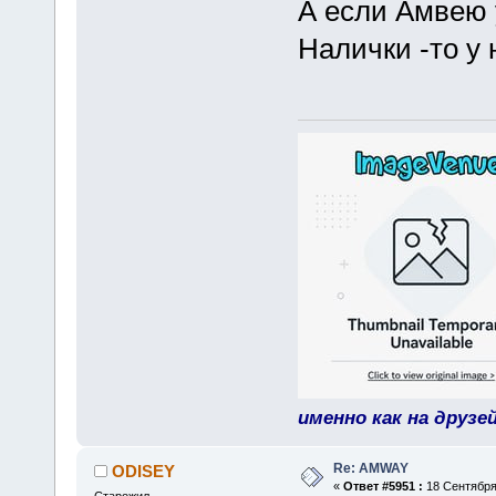
А если Амвею 
Налички -то у 
именно как на друзе
Re: AMWAY
ODISEY
«
Ответ #5951 :
18 Сентября 
Старожил