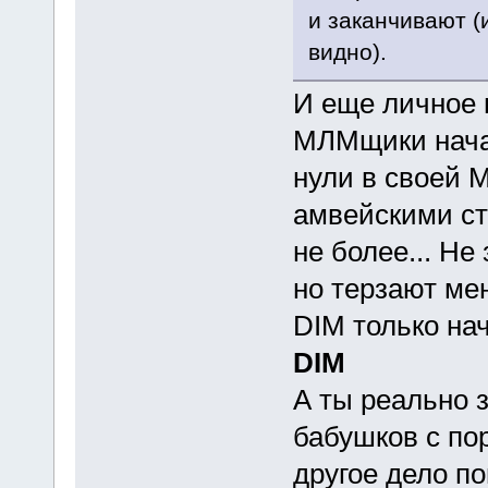
и заканчивают (
видно).
И еще личное 
МЛМщики начав
нули в своей 
амвейскими ст
не более... Не
но терзают ме
DIM только нач
DIM
А ты реально 
бабушков с по
другое дело п