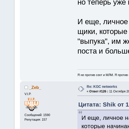
но теперь уже 
И еще, личное
щики, которые
"выпука", им ж
поста и больше
Я не против сект и МЛМ. Я против
Re: KGC networks
_Zeb_
«
Ответ #126 :
11 Октября 20
V.I.P.
Цитата: Shik от 
Сообщений: 1590
И еще, личное н
Репутация: 157
которые начинаю