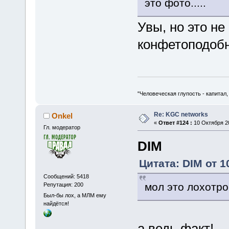
это фото.....
Увы, но это не
конфетоподоб
"Человеческая глупость - капитал
Re: KGC networks
Onkel
«
Ответ #124 :
10 Октября 20
Гл. модератор
DIM
Цитата: DIM от 1
Сообщений: 5418
мол это лохотрон
Репутация: 200
Был-бы лох, а МЛМ ему
найдётся!
а ведь факт!