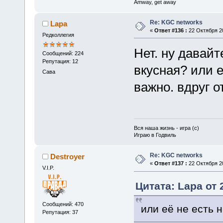
Amway, get away
Re: KGC networks
Lapa
«
Ответ #136 :
22 Октября 20
Редколлегия
Нет. ну давайт
Сообщений: 224
Репутация: 12
вкусная? или е
Сава
важно. вдруг о
Вся наша жизнь - игра (с)
Играю в Годвиль
Re: KGC networks
Destroyer
«
Ответ #137 :
22 Октября 20
V.I.P.
Цитата: Lapa от 
Сообщений: 470
или её не есть 
Репутация: 37