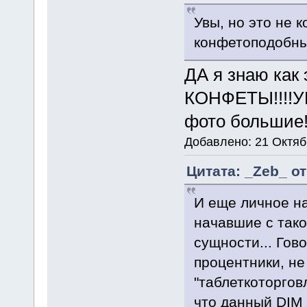
Увы, но это не к
конфетоподобны
ДА я знаю как 
КОНФЕТЫ!!!!У
фото большие!
Добавлено: 21 Октяб
Цитата: _Zeb_ от
И еще личное н
начавшие с тако
сущности... Гов
процентники, не 
"таблеткоторгов
что данный DIM 