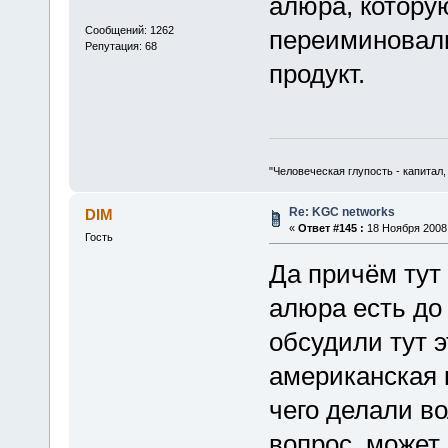
алюра, которую
Сообщений: 1262
переиминовали
Репутация: 68
продукт.
"Человеческая глупость - капитал
Re: KGC networks
DIM
«
Ответ #145 :
18 Ноября 2008,
Гость
Да причём тут 
алюра есть до 
обсудили тут э
американская к
чего делали во
вопрос, может