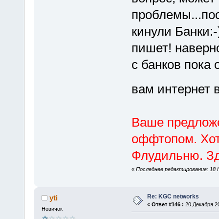
проблемы...пос
кинули Банки:-)
пишет! наверн
с банков пока 
вам интернет 
Ваше предложе
оффтопом. Хот
Флудильню. Зд
«
Последнее редактирование: 18 Н
Re: KGC networks
yti
«
Ответ #146 :
20 Декабря 20
Новичок