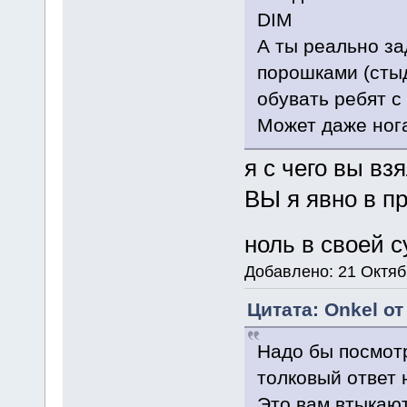
DIM
А ты реально за
порошками (стыд
обувать ребят с
Может даже нога
я с чего вы вз
ВЫ я явно в пр
ноль в своей 
Добавлено: 21 Октяб
Цитата: Onkel от
Надо бы посмотр
толковый ответ 
Это вам втыкают