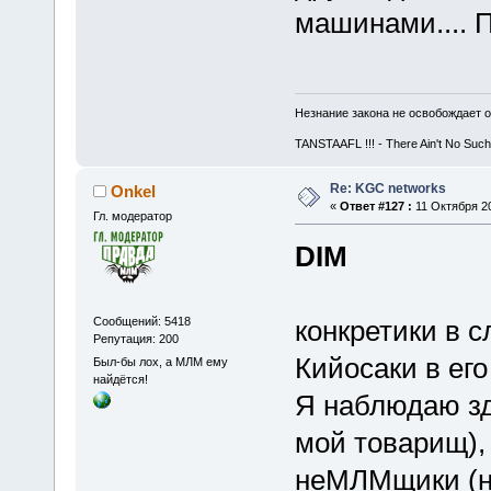
машинами.... П
Незнание закона не освобождает о
TANSTAAFL !!! - There Ain't No Such
Re: KGC networks
Onkel
«
Ответ #127 :
11 Октября 20
Гл. модератор
DIM
Сообщений: 5418
конкретики в с
Репутация: 200
Кийосаки в его
Был-бы лох, а МЛМ ему
найдётся!
Я наблюдаю зд
мой товарищ),
неМЛМщики
(н