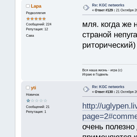
Re: KGC networks
Lapa
«
Ответ #129 :
21 Октября 20
Редколлегия
мля. когда же
Сообщений: 224
Репутация: 12
страной непуг
Сава
риторический)
Вся наша жизнь - игра (с)
Играю в Годвиль
Re: KGC networks
yti
«
Ответ #130 :
21 Октября 20
Новичок
http://uglypen.
Сообщений: 21
Репутация: 1
page=2#comme
очень полезно
применяются к