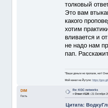
толковый ответ
Это вам втыка
какого пропове
хотим практики
вливается и от
не надо нам п
пап. Расскажит
"Ваши деньги не пропали, нет! Они
Мой канал на Йутупе:
https://goo.g
Re: KGC networks
DIM
«
Ответ #128 :
21 Октября 20
Гость
Цитата: ВодкуГлы