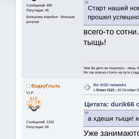
Сообщений: 685
Старт нашей нов
Репутация: 45
прошел успешно
Большому воробью - большая
рогатка!
всего-то сотни
тыщь!
Чем бы дитя ни тешилось - лишь б
Не так опасно стоять на пути стада,
Re: KGC networks
ВодкуГлыть
«
Ответ #121 :
02 Октября 20
V.I.P.
Цитата: durik66 
а хдеши тыщи! 
Сообщений: 1262
Репутация: 68
Уже занимаютс