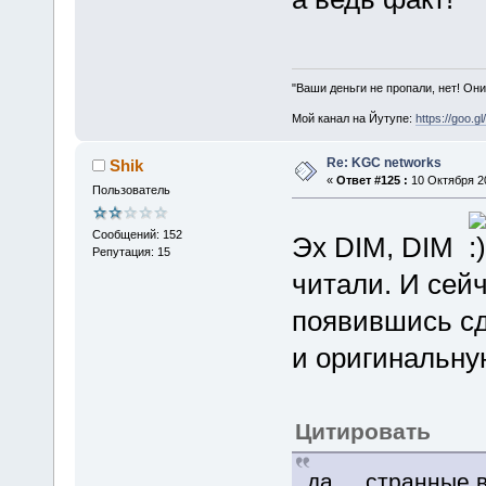
"Ваши деньги не пропали, нет! Они
Мой канал на Йутупе:
https://goo.g
Re: KGC networks
Shik
«
Ответ #125 :
10 Октября 20
Пользователь
Сообщений: 152
Эх DIM, DIM
Репутация: 15
читали. И сейч
появившись сд
и оригинальн
Цитировать
да.... странные 