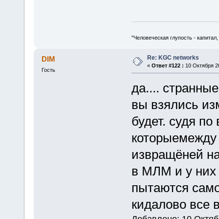
"Человеческая глупость - капитал
Re: KGC networks
DIM
«
Ответ #122 :
10 Октября 20
Гость
да.... странные
вы взялись из
будет. судя по
которыемежду 
извращёней на
в МЛМ и у них 
пытаются само
кидалово все вр
Добавлено: 10 Октяб