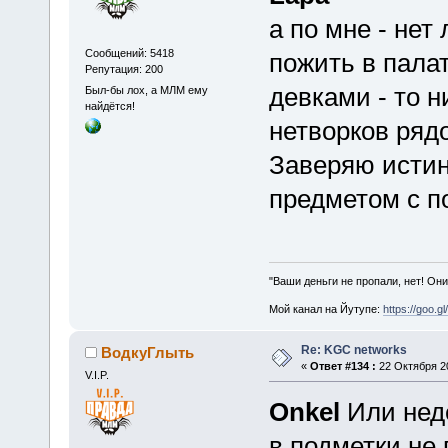
а по мне - нет
Сообщений: 5418
пожить в палат
Репутация: 200
девками - то 
Был-бы лох, а МЛМ ему
найдётся!
нетворков ряд
Заверяю истин
предметом с п
"Ваши деньги не пропали, нет! Они
Мой канал на Йутупе:
https://goo.g
Re: KGC networks
ВодкуГлыть
«
Ответ #134 :
22 Октября 20
V.I.P.
Onkel
Или неде
в подметки не 