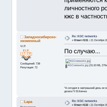
личностного ро
кжс в частност
Re: KGC networks
Западносибирско-
низменный
«
Ответ #131 :
21 Октября 20
V.I.P.
По случаю...
Сообщений: 738
KGCnetworks.jpg
(31.63 КБ, 276
Репутация: 72
"А сегодня в завтрашний день не в
делать"© В.Кличко
Re: KGC networks
Lapa
«
Ответ #132 :
21 Октября 20