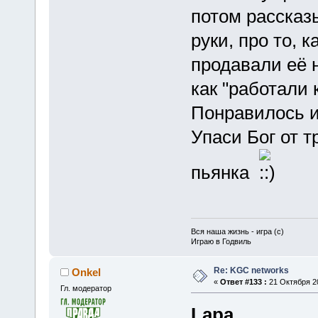
потом рассказ
руки, про то, 
продавали её н
как "работали 
Понравилось и
Упаси Бог от т
пьянка
Вся наша жизнь - игра (с)
Играю в Годвиль
Re: KGC networks
Onkel
«
Ответ #133 :
21 Октября 20
Гл. модератор
Lapa