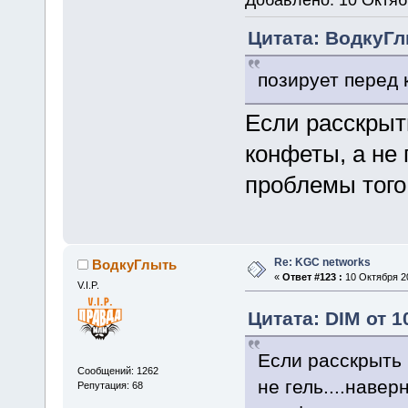
Цитата: ВодкуГлы
позирует перед 
Если расскрыть
конфеты, а не 
проблемы того 
Re: KGC networks
ВодкуГлыть
«
Ответ #123 :
10 Октября 20
V.I.P.
Цитата: DIM от 1
Если расскрыть 
Сообщений: 1262
не гель....наве
Репутация: 68