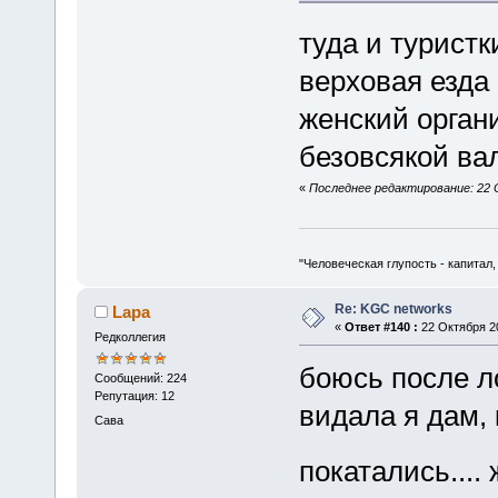
туда и турист
верховая езда 
женский орган
безовсякой ва
«
Последнее редактирование: 22 
"Человеческая глупость - капитал
Re: KGC networks
Lapa
«
Ответ #140 :
22 Октября 20
Редколлегия
боюсь после л
Сообщений: 224
Репутация: 12
видала я дам,
Сава
покатались...