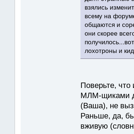
взялись изменит
всему на форуме
общаются и соре
они скорее всег
получилось...во
лохотроны и кида
Поверьте, что
МЛМ-щиками до
(Ваша), не выз
Раньше, да, б
вживую (словн