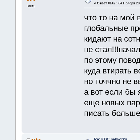
«
Ответ #142 :
04 Ноября 200
Гость
что то на мой 
глобальные пр
кидают на сотн
не стал!!!нача
по этому повод
куда втирать в
но точчно не вы
а вот если бы
еще новых пару
писать больше 
Re: KGC networks