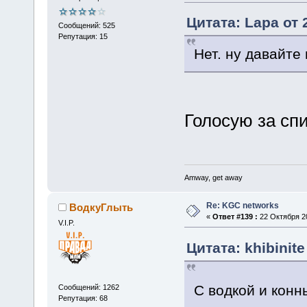
Цитата: Lapa от 
Сообщений: 525
Репутация: 15
Нет. ну давайте
Голосую за сп
Amway, get away
Re: KGC networks
ВодкуГлыть
«
Ответ #139 :
22 Октября 20
V.I.P.
Цитата: khibinite
С водкой и кон
Сообщений: 1262
Репутация: 68