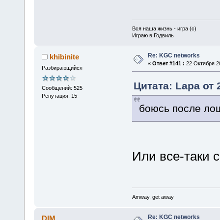
Вся наша жизнь - игра (с)
Играю в Годвиль
Re: KGC networks
khibinite
«
Ответ #141 :
22 Октября 20
Разбирающийся
Цитата: Lapa от 
Сообщений: 525
Репутация: 15
боюсь после ло
Или все-таки 
Amway, get away
Re: KGC networks
DIM