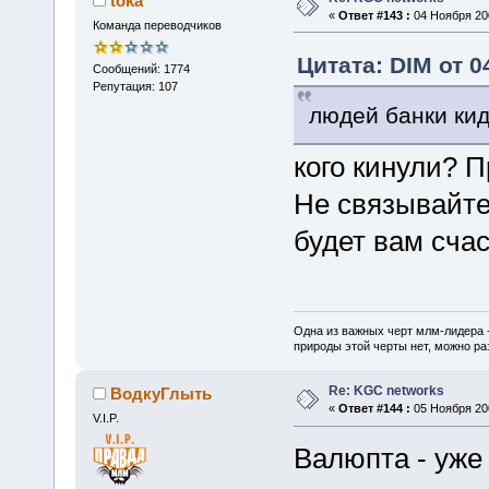
toka
«
Ответ #143 :
04 Ноября 200
Команда переводчиков
Цитата: DIM от 0
Сообщений: 1774
Репутация: 107
людей банки кид
кого кинули? 
Не связывайте
будет вам счас
Одна из важных черт млм-лидера 
природы этой черты нет, можно ра
Re: KGC networks
ВодкуГлыть
«
Ответ #144 :
05 Ноября 200
V.I.P.
Валюпта - уже