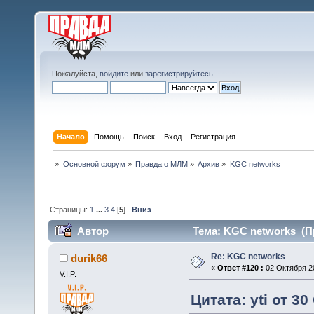
Пожалуйста,
войдите
или
зарегистрируйтесь
.
Начало
Помощь
Поиск
Вход
Регистрация
»
Основной форум
»
Правда о МЛМ
»
Архив
»
KGC networks
Страницы:
1
...
3
4
[
5
]
Вниз
Автор
Тема: KGC networks (Пр
Re: KGC networks
durik66
«
Ответ #120 :
02 Октября 20
V.I.P.
Цитата: yti от 3