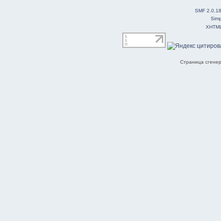
SMF 2.0.1
Simp
XHTM
Страница сгенер