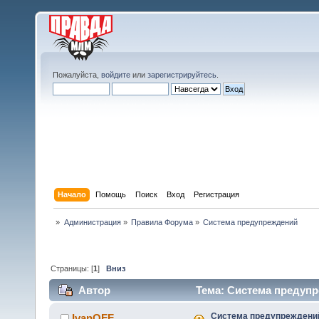
Пожалуйста,
войдите
или
зарегистрируйтесь
.
Начало
Помощь
Поиск
Вход
Регистрация
»
Администрация
»
Правила Форума
»
Система предупреждений
Страницы: [
1
]
Вниз
Автор
Тема: Система предупр
Система предупреждени
IvanOFF