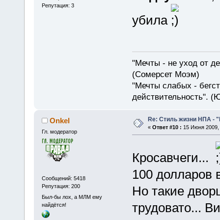
Репутация: 3
убила
"Мечты - не уход от д
(Сомерсет Моэм)
"Мечты слабых - бегс
действительность". (
Re: Стиль жизни НПА - 
Onkel
«
Ответ #10 :
15 Июня 2009, 
Гл. модератор
Кросавчеги...
100 долларов в
Сообщений: 5418
Репутация: 200
Но такие дворц
Был-бы лох, а МЛМ ему
трудовато... 
найдётся!