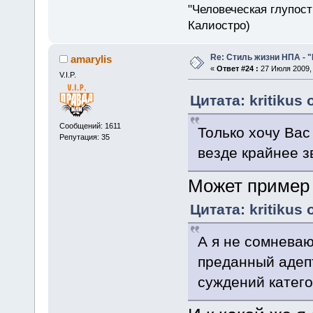
"Человеческая глупост
Калиостро)
Re: Стиль жизни НПА - 
amarylis
«
Ответ #24 :
27 Июля 2009, 
V.I.P.
Цитата: kritikus 
Сообщений: 1611
Только хочу Вас
Репутация: 35
везде крайнее з
Может пример
Цитата: kritikus 
А я не сомневаю
преданный адепт
суждений катег