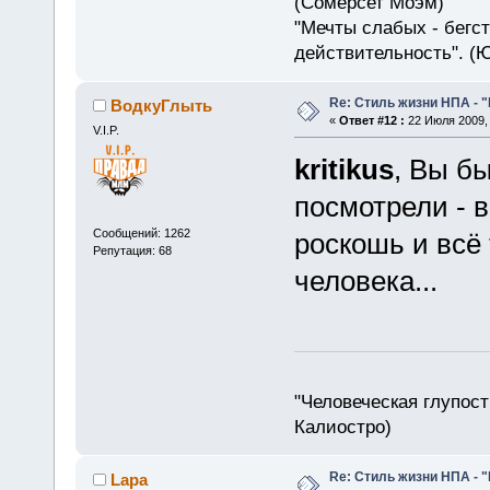
(Сомерсет Моэм)
"Мечты слабых - бегс
действительность". (
Re: Стиль жизни НПА - 
ВодкуГлыть
«
Ответ #12 :
22 Июля 2009, 
V.I.P.
kritikus
, Вы б
посмотрели - в
Сообщений: 1262
роскошь и всё 
Репутация: 68
человека...
"Человеческая глупост
Калиостро)
Re: Стиль жизни НПА - 
Lapa