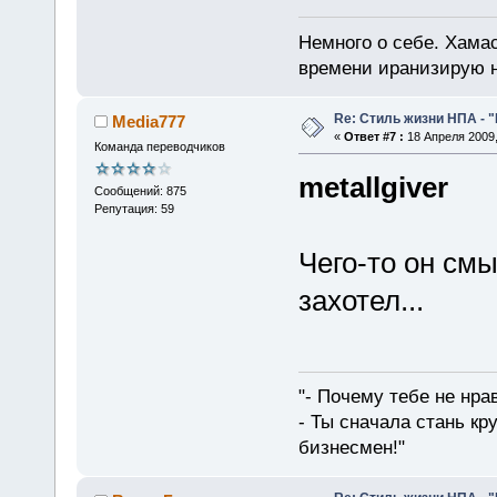
Немного о себе. Хамас
времени иранизирую 
Re: Стиль жизни НПА - 
Media777
«
Ответ #7 :
18 Апреля 2009,
Команда переводчиков
metallgiver
Сообщений: 875
Репутация: 59
Чего-то он см
захотел...
"- Почему тебе не нра
- Ты сначала стань кр
бизнесмен!"