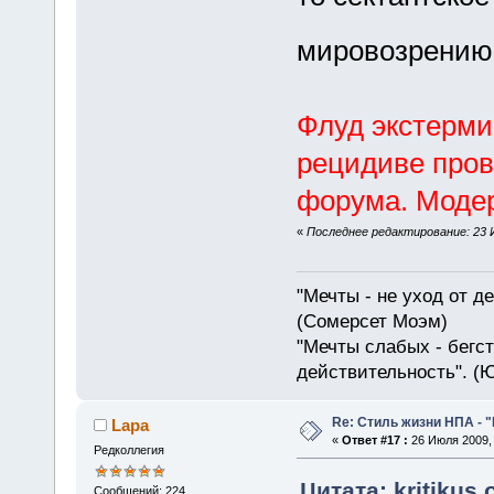
мировозрению
Флуд экстерми
рецидиве про
форума. Модер
«
Последнее редактирование: 23 Ию
"Мечты - не уход от д
(Сомерсет Моэм)
"Мечты слабых - бегс
действительность". (
Re: Стиль жизни НПА - 
Lapa
«
Ответ #17 :
26 Июля 2009, 
Редколлегия
Цитата: kritikus 
Сообщений: 224