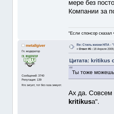
мере без пост
Компании за п
"Если спонсор сказал 
Re: Стиль жизни НПА - 
metallgiver
«
Ответ #6 :
18 Апреля 2009,
Гл. модератор
Цитата: kritikus 
Ты тоже можешь 
Сообщений: 3740
Репутация: 139
Кто зигует, тот без газа зимует.
Ах да. Совсем
kritikus
а".