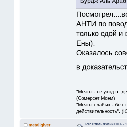
Бурдж Аль Араб 
Посмотрел....
АНТИ по повод
только едой и
Ены).
Оказалось сов
в доказательс
"Мечты - не уход от д
(Сомерсет Моэм)
"Мечты слабых - бегс
действительность". (
Re: Стиль жизни НПА - 
metallgiver