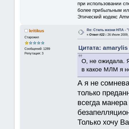
при использовании сп
более прибыльным или
Этический кодекс Amw
Re: Стиль жизни НПА - 
kritikus
«
Ответ #22 :
26 Июля 2009, 
Старожил
Цитата: amarylis
Сообщений: 1289
Репутация: 3
О, не ожидала. 
в какое МЛМ я н
А я не сомнева
только предан
всегда манера
безапелляцио
Только хочу В