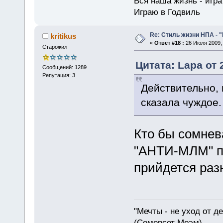
Вся наша жизнь - игра 
Играю в Годвиль
Re: Стиль жизни НПА - 
kritikus
«
Ответ #18 :
26 Июля 2009, 
Старожил
Цитата: Lapa от 
Сообщений: 1289
Репутация: 3
Действительно, 
сказала чуждое.
Кто бы сомнев
"АНТИ-МЛМ" по
прийдется раз
"Мечты - не уход от д
(Сомерсет Моэм)