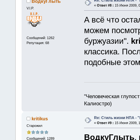
Re: Стиль жизни НПА - 
ВодкуГлыть
«
Ответ #8 :
15 Июня 2009, 0
V.I.P.
А всё что оста
можем посмотр
Сообщений: 1262
буржуазии".
kr
Репутация: 68
классика. Посл
подобные этом
"Человеческая глупост
Калиостро)
Re: Стиль жизни НПА - 
kritikus
«
Ответ #9 :
15 Июня 2009, 1
Старожил
ВодкуГлыть
,
Сообщений: 1289