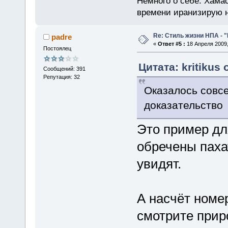
Немного о себе. Хамас
времени иранизирую 
Re: Стиль жизни НПА - 
padre
«
Ответ #5 :
18 Апреля 2009,
Постоялец
Цитата: kritikus 
Сообщений: 391
Репутация: 32
Оказалось совсе
доказательство
Это пример для
обречены паха
увидят.
А насчёт номе
смотрите приро