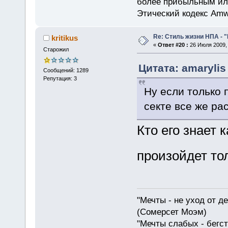
более прибыльным или
Этический кодекс Amw
Re: Стиль жизни НПА - 
kritikus
«
Ответ #20 :
26 Июля 2009, 
Старожил
Цитата: amarylis
Сообщений: 1289
Репутация: 3
Ну если только 
секте все же ра
Кто его знает 
произойдет то
"Мечты - не уход от д
(Сомерсет Моэм)
"Мечты слабых - бегс