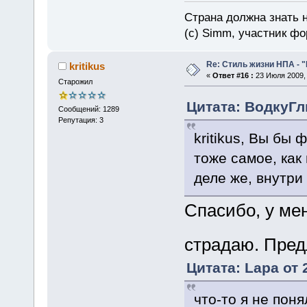
Страна должна знать н
(c) Simm, участник фор
Re: Стиль жизни НПА - 
kritikus
«
Ответ #16 :
23 Июля 2009, 
Старожил
Цитата: ВодкуГл
Сообщений: 1289
Репутация: 3
kritikus, Вы бы
тоже самое, как 
деле же, внутри 
Спасибо, у ме
страдаю. Пред
Цитата: Lapa от 
что-то я не поня