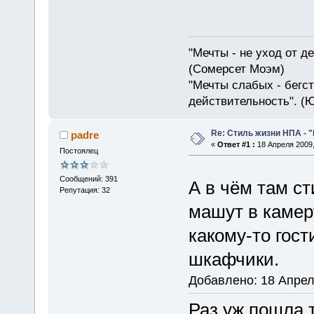
"Мечты - не уход от д
(Сомерсет Моэм)
"Мечты слабых - бегс
действительность". (
Re: Стиль жизни НПА - 
padre
«
Ответ #1 :
18 Апреля 2009,
Постоялец
Сообщений: 391
А в чём там с
Репутация: 32
машут в камер
какому-то гос
шкафчики.
Добавлено: 18 Апрел
Раз уж пошла т