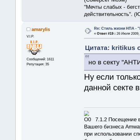
"Мечты слабых - бегс
действительность". (
Re: Стиль жизни НПА - 
amarylis
«
Ответ #19 :
26 Июля 2009, 
V.I.P.
Цитата: kritikus 
Сообщений: 1611
но в секту "АНТ
Репутация: 35
Ну если только
данной секте 
7.1.2 Посещение в
Вашего бизнеса Amway
при использовании сп