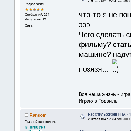
«
Ответ #13 :
22 Июля 2009, 
Редколлегия
что-то я не по
Сообщений: 224
Репутация: 12
эээ
Сава
Чего сделать 
фильму? стать
машине? надут
позязя...
Вся наша жизнь - игра 
Играю в Годвиль
Re: Стиль жизни НПА - 
Ransom
«
Ответ #14 :
23 Июля 2009, 
Главный переводчик