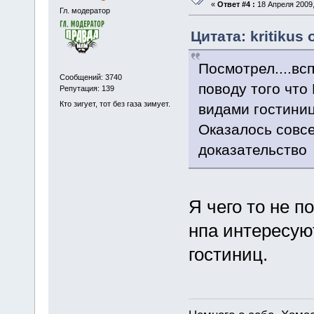
«
Ответ #4 :
18 Апреля 2009,
Гл. модератор
Цитата: kritikus 
Посмотрел....вс
Сообщений: 3740
поводу того что
Репутация: 139
Кто зигует, тот без газа зимует.
видами гостиниц
Оказалось совсе
доказательство
Я чего то не п
нпа интересую
гостиниц.