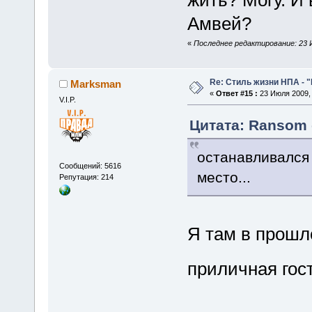
жить? Могу. И
Амвей?
«
Последнее редактирование: 23 
Re: Стиль жизни НПА - 
Marksman
«
Ответ #15 :
23 Июля 2009, 
V.I.P.
Цитата: Ransom 
останавливался 
Сообщений: 5616
место...
Репутация: 214
Я там в прошл
приличная го