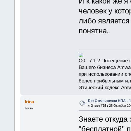
И к какой же я
человек у кото
либо является
понятна.
7.1.2 Посещение в
Вашего бизнеса Amway
при использовании сп
более прибыльным или
Этический кодекс Amw
Re: Стиль жизни НПА - 
Irina
«
Ответ #25 :
25 Октября 200
Гость
Знаете откуда
"бесплатной" 