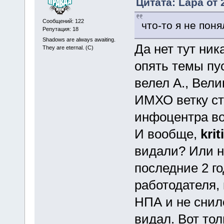
Цитата: Lapa от 
Сообщений: 122
что-то я не пон
Репутация: 18
Shadows are always awaiting.
Да нет тут ник
They are eternal. (C)
опять темы пус
велел А., Вел
ИМХО ветку ст
инфоцентра во
И вообще,
krit
видали? Или н
последние 2 го
работодателя, 
НПА и не снил
видал. Вот тол