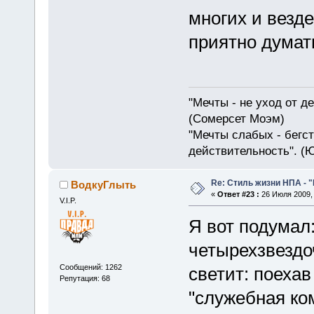
многих и везде
приятно думать
"Мечты - не уход от д
(Сомерсет Моэм)
"Мечты слабых - бегс
действительность". (
Re: Стиль жизни НПА - 
ВодкуГлыть
«
Ответ #23 :
26 Июля 2009, 
V.I.P.
Я вот подумал
четырехзвездо
Сообщений: 1262
светит: поехав
Репутация: 68
"служебная ком