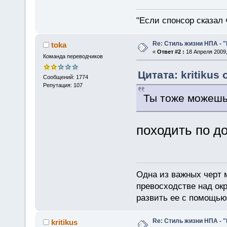
"Если спонсор сказал 
Re: Стиль жизни НПА - 
toka
«
Ответ #2 :
18 Апреля 2009,
Команда переводчиков
Цитата: kritikus 
Сообщений: 1774
Репутация: 107
Ты тоже можешь 
походить по д
Одна из важных черт 
превосходстве над ок
развить ее с помощью
Re: Стиль жизни НПА - 
kritikus