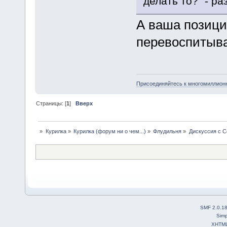
делать то?" - р
А ваша позици
перевоспитыва
Присоединяйтесь к многомиллион
Страницы: [
1
]
Вверх
»
Курилка
»
Курилка (форум ни о чем...)
»
Флудильня
»
Дискуссия с 
SMF 2.0.1
Simp
XHTM