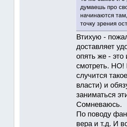
думаешь про св
начинаются там,
точку зрения ос
Втихую - пожа
доставляет удо
опять же - это
смотреть. НО! 
случится такое
власти) и обяз
заниматься эт
Сомневаюсь.
По поводу фана
вера и т.д. И 