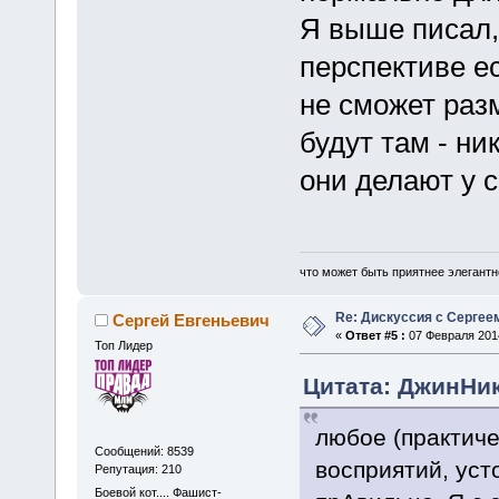
Я выше писал, 
перспективе ес
не сможет разм
будут там - ни
они делают у с
что может быть приятнее элегантн
Re: Дискуссия с Сергее
Сергей Евгеньевич
«
Ответ #5 :
07 Февраля 2014
Топ Лидер
Цитата: ДжинНик
любое (практич
Сообщений: 8539
восприятий, уст
Репутация: 210
Боевой кот.... Фашист-