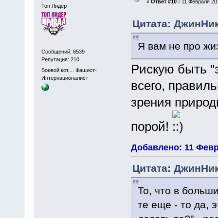
«
Ответ #10 :
11 Февраля 201
Топ Лидер
Цитата: ДжинНик
Я вам не про жи
Сообщений: 8539
Репутация: 210
Рискую быть "з
Боевой кот.... Фашист-
Интернационалист
всего, правиль
зрения природ
порой!
Добавлено: 11 Февр
Цитата: ДжинНик
То, что в больш
те еще - то да, 