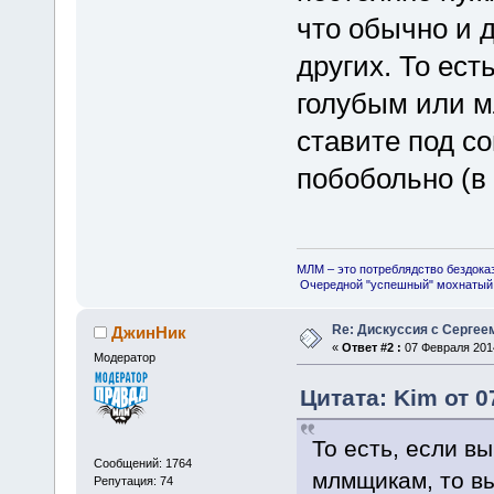
что обычно и 
других. То ест
голубым или м
ставите под со
побобольно (в
МЛМ – это потреблядство бездока
Очередной "успешный" мохнатый 
Re: Дискуссия с Сергее
ДжинНик
«
Ответ #2 :
07 Февраля 2014
Модератор
Цитата: Kim от 0
То есть, если в
Сообщений: 1764
млмщикам, то вы
Репутация: 74