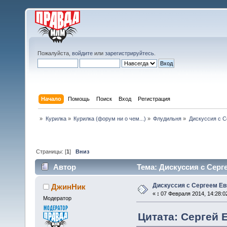
Пожалуйста,
войдите
или
зарегистрируйтесь
.
Начало
Помощь
Поиск
Вход
Регистрация
»
Курилка
»
Курилка (форум ни о чем...)
»
Флудильня
»
Дискуссия с 
Страницы: [
1
]
Вниз
Автор
Тема: Дискуссия с Серг
Дискуссия с Сергеем Е
ДжинНик
«
:
07 Февраля 2014, 14:28:0
Модератор
Цитата: Сергей 