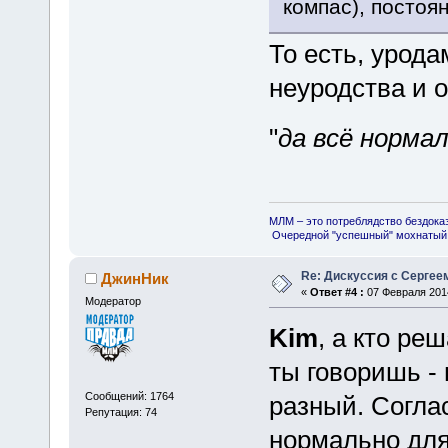
компас), постоя
То есть, урод
неуродства и 
"
да всё норма
МЛМ – это потреблядство бездока
Очередной "успешный" мохнатый 
Re: Дискуссия с Сергее
ДжинНик
«
Ответ #4 :
07 Февраля 2014
Модератор
Kim
, а кто ре
ты говоришь - 
Сообщений: 1764
разный. Соглас
Репутация: 74
нормально для