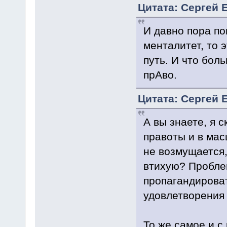
Цитата: Сергей 
И давно пора пон
менталитет, то 
путь. И что бол
прАво.
Цитата: Сергей 
А вы знаете, я 
правоты и в мас
не возмущается,
втихую? Пробле
пропагандироват
удовлетворения 
То же самое и с 