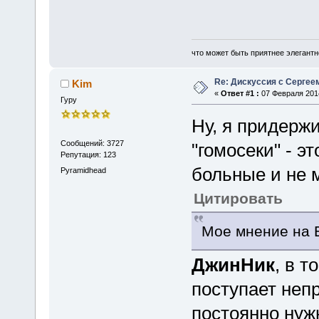
что может быть приятнее элегантн
Re: Дискуссия с Сергее
Kim
«
Ответ #1 :
07 Февраля 2014
Гуру
Ну, я придер
Сообщений: 3727
"гомосеки" - э
Репутация: 123
больные и не 
Pyramidhead
Цитировать
Мое мнение на В
ДжинНик
, в т
поступает непр
постоянно нуж