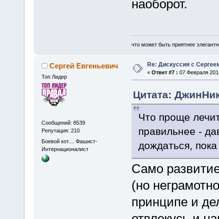
наоборот.
что может быть приятнее элегантн
Re: Дискуссия с Сергее
Сергей Евгеньевич
«
Ответ #7 :
07 Февраля 2014
Топ Лидер
Цитата: ДжинНик
Что проще лечит
Сообщений: 8539
правильнее - да
Репутация: 210
Боевой кот.... Фашист-
дождаться, пока
Интернационалист
Само развитие
(но неграмотно
принципе и де
отвлекусь и н