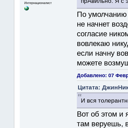
прАвильно. Я с 
Интернационалист
По умолчанию э
не начнет возд
согласие ником
вовлекаю никуд
если начну вов
можете возмущ
Добавлено: 07 Февр
Цитата: ДжинНик
И вся толерантн
Вот об этом и 
там веруешь, в