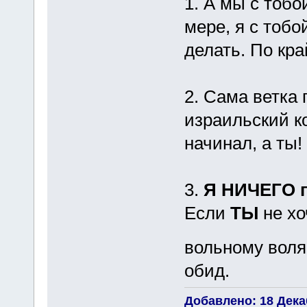
1. А мы с тобо
мере, я с тобо
делать. По кра
2. Сама ветка 
израильский ко
начинал, а ты!
3.
Я НИЧЕГО п
Если
ТЫ
не х
вольному воля
обид.
Добавлено: 18 Декаб