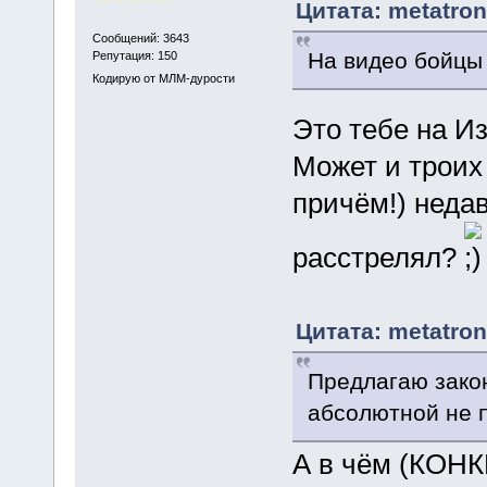
Цитата: metatron
Сообщений: 3643
На видео бойцы
Репутация: 150
Кодирую от МЛМ-дурости
Это тебе на И
Может и троих
причём!) неда
расстрелял?
Цитата: metatron
Предлагаю зако
абсолютной не 
А в чём (КОНК