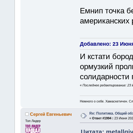
Емнип точка бе
американских 
Добавлено: 23 Июня
И кстати боро
ормузкий проли
солидарности 
«
Последнее редактирование: 23 Ию
Немного о себе. Хамаскетичен. С
Re: Политика. Общий обз
Сергей Евгеньевич
«
Ответ #1994 :
23 Июня 2025
Топ Лидер
Цитата: metallgi