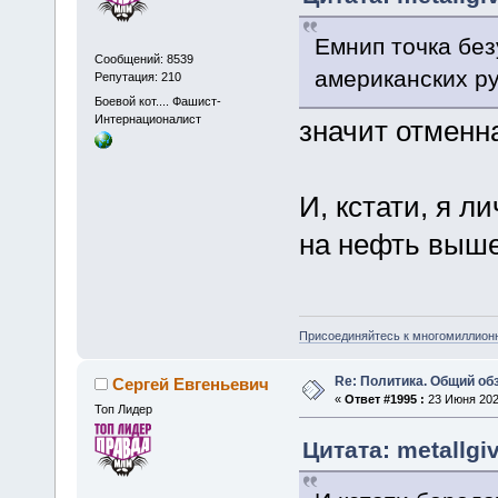
Емнип точка без
Сообщений: 8539
американских р
Репутация: 210
Боевой кот.... Фашист-
Интернационалист
значит отменна
И, кстати, я л
на нефть выше
Присоединяйтесь к многомиллион
Re: Политика. Общий обз
Сергей Евгеньевич
«
Ответ #1995 :
23 Июня 2025
Топ Лидер
Цитата: metallgi