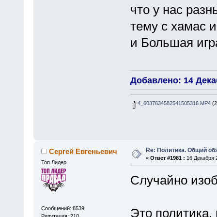
что у нас раз
тему с хамас 
и Большая игр
Добавлено: 14 Декаб
4_6037634582541505316.MP4
(2
Re: Политика. Общий обз
Сергей Евгеньевич
«
Ответ #1981 :
16 Декабря 2
Топ Лидер
Случайно изо
Сообщений: 8539
Это политика, 
Репутация: 210