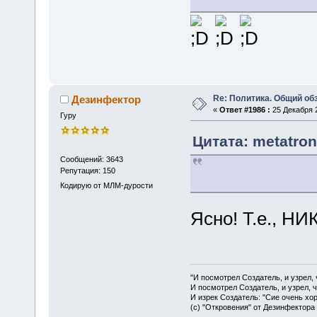
Re: Политика. Общий обз
Дезинфектор
«
Ответ #1986 :
25 Декабря 2
Гуру
Цитата: metatron
Сообщений: 3643
Репутация: 150
Кодирую от МЛМ-дурости
Ясно! Т.е., НИ
"И посмотрел Создатель, и узрел,
И посмотрел Создатель, и узрел, 
И изрек Создатель: "Сие очень хо
(с) "Откровения" от Дезинфектора