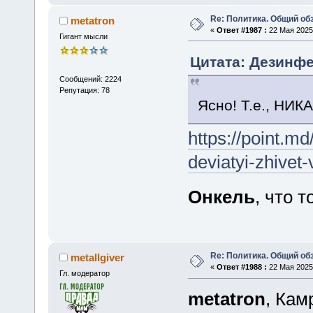
Re: Политика. Общий обз
metatron
«
Ответ #1987 :
22 Мая 2025,
Гигант мысли
Цитата: Дезинфе
Сообщений: 2224
Репутация: 78
Ясно! Т.е., НИК
https://point.md
deviatyi-zhivet
Онкель
, что 
Re: Политика. Общий обз
metallgiver
«
Ответ #1988 :
22 Мая 2025,
Гл. модератор
metatron
, Кам