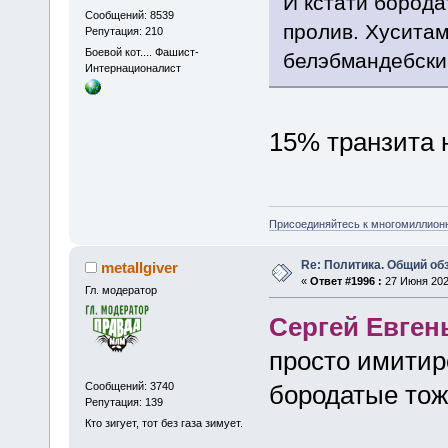
И кстати борода
Сообщений: 8539
пролив. Хуситам
Репутация: 210
Боевой кот.... Фашист-
белэбмандебски
Интернационалист
15% транзита 
Присоединяйтесь к многомиллион
Re: Политика. Общий обз
metallgiver
«
Ответ #1996 :
27 Июня 2025
Гл. модератор
Сергей Евген
просто имитир
Сообщений: 3740
бородатые тож
Репутация: 139
Кто зигует, тот без газа зимует.