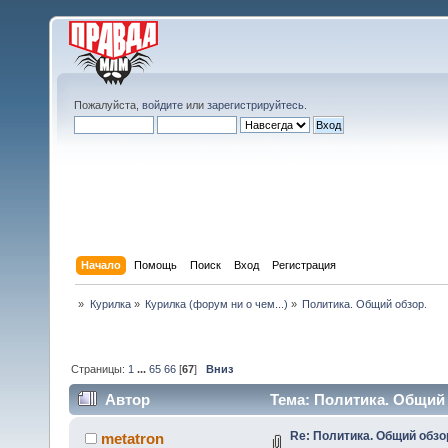
Пожалуйста,
войдите
или
зарегистрируйтесь
.
Начало
Помощь
Поиск
Вход
Регистрация
»
Курилка
»
Курилка (форум ни о чем...)
»
Политика. Общий обзор.
Страницы:
1
...
65
66
[
67
]
Вниз
Автор
Тема: Политика. Общий 
Re: Политика. Общий обзо
metatron