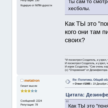
Ты сам то смотр
Репутация: 150
Кодирую от МЛМ-дурости
хесболы.
Как ТЫ это "п
кого они там 
своих?
"И посмотрел Создатель, и узрел,
И посмотрел Создатель, и узрел, 
И изрек Создатель: "Сие очень хо
(с) "Откровения" от Дезинфектора
Re: Политика. Общий обз
metatron
«
Ответ #1985 :
19 Декабря 2
Гигант мысли
Цитата: Дезинфе
Сообщений: 2224
Как ТЫ это "по
Репутация: 78