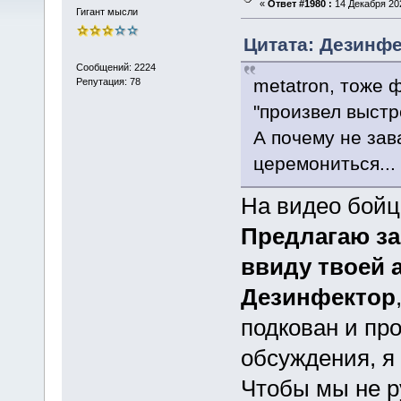
«
Ответ #1980 :
14 Декабря 202
Гигант мысли
Цитата: Дезинфе
Сообщений: 2224
metatron, тоже 
Репутация: 78
"произвел выстр
А почему не зав
церемониться...
На видео бойц
Предлагаю за
ввиду твоей 
Дезинфектор
подкован и пр
обсуждения, я
Чтобы мы не р