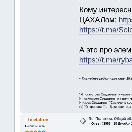
Кому интересн
ЦАХАЛом:
http
https://t.me/So
А это про эле
https://t.me/ry
«
Последнее редактирование: 18 
"И посмотрел Создатель, и узрел,
И посмотрел Создатель, и узрел, 
И изрек Создатель: "Сие очень хо
(с) "Откровения" от Дезинфектора
Re: Политика. Общий обз
metatron
«
Ответ #1983 :
18 Декабря 2
Гигант мысли