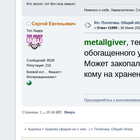
Кто зигует, тот без газа зимует.
Немного о себе. Хамаскетичен. С
Re: Политика. Общий обз
Сергей Евгеньевич
«
Ответ #1999 :
30 Июня 2025
Топ Лидер
metallgiver
, т
обогащенного у
Сообщений: 8539
Может закопал
Репутация: 210
кому на хранени
Боевой кот.... Фашист-
Интернационалист
Присоединяйтесь к многомиллион
Страницы:
1
...
65
66
[
67
]
Вверх
»
Курилка
»
Курилка (форум ни о чем...)
»
Политика. Общий обзор.