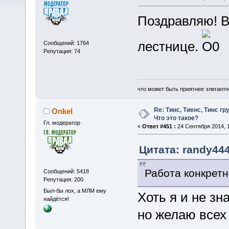
Поздравляю! В
лестнице.
Сообщений: 1764
Репутация: 74
что может быть приятнее элегантн
Re: Тинс, Тиенс, Тинс груп
Onkel
Что это такое?
Гл. модератор
«
Ответ #451 :
24 Сентября 2014, 1
Цитата: randy444
Работа конкрет
Сообщений: 5418
Репутация: 200
Был-бы лох, а МЛМ ему
Хоть я и не зн
найдётся!
но желаю всех 