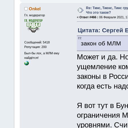
Re: Тинс, Тиенс, Тинс груп
Onkel
Что это такое?
Гл. модератор
«
Ответ #466 :
06 Февраля 2021, 17
Цитата: Сергей 
закон об МЛМ
Сообщений: 5418
Репутация: 200
Был-бы лох, а МЛМ ему
Может и да. Но
найдётся!
ущемление ком
законы в Росс
когда есть над
Я вот тут в Бу
ограничения М
уровнями. Счи