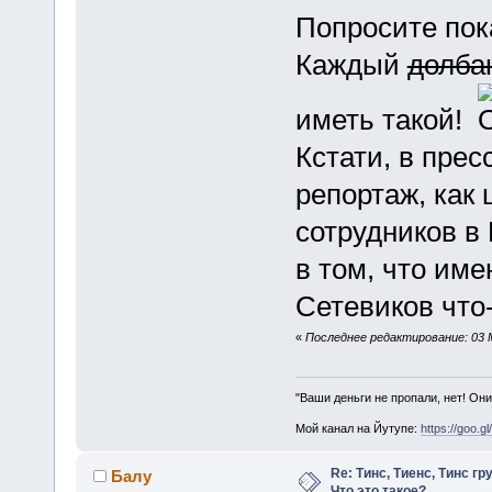
Попросите пок
Каждый
долба
иметь такой!
Кстати, в прес
репортаж, как
сотрудников в
в том, что име
Сетевиков что
«
Последнее редактирование: 03 М
"Ваши деньги не пропали, нет! Они
Мой канал на Йутупе:
https://goo.g
Re: Тинс, Тиенс, Тинс груп
Балу
Что это такое?