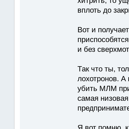
хитрить, то у
вплоть до закр
Вот и получае
приспособятся
и без сверхмо
Так что ты, то
лохотронов. А
убить МЛМ при
самая низовая
предпринимате
Я вот помню, к