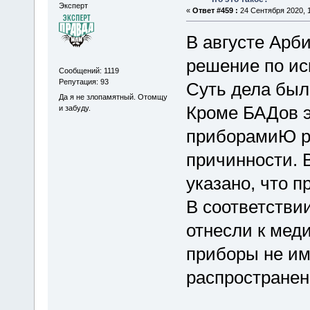
Эксперт
«
Ответ #459 :
24 Сентября 2020, 1
В августе Арб
решение по и
Сообщений: 1119
Репутация: 93
Суть дела был
Да я не злопамятный. Отомщу
Кроме БАДов э
и забуду.
приборамиЮ р
причинности. 
указано, что п
В соответстви
отнесли к меди
приборы не им
распространен