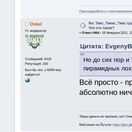
Присоединяйтесь к многомиллион
Re: Тинс, Тиенс, Тинс груп
Onkel
Что это такое?
Гл. модератор
«
Ответ #464 :
05 Февраля 2021, 22
Цитата: EvgenyB
Но до сих пор и
Сообщений: 5418
Репутация: 200
пирамидных лох
Был-бы лох, а МЛМ ему
найдётся!
Всё просто - п
абсолютно нич
"Ваши деньги не пропали, нет! Они
Мой канал на Йутупе:
https://goo.g