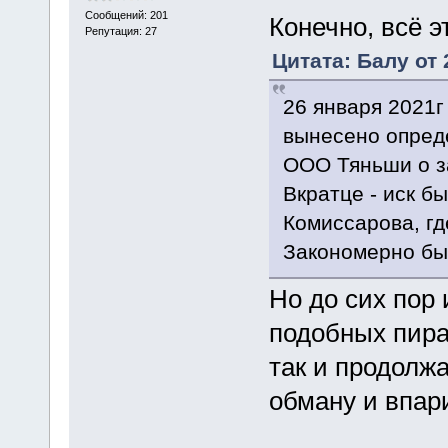
Сообщений: 201
Конечно, всё э
Репутация: 27
Цитата: Балу от 
26 января 2021
вынесено опреде
ООО Тяньши о з
Вкратце - иск б
Комиссарова, гд
Закономерно был
Но до сих пор 
подобных пир
так и продолжа
обману и впар