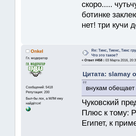
скоро..... чуть
ботинке заклею
нет! три кучи д
Re: Тинс, Тиенс, Тинс груп
Onkel
Что это такое?
Гл. модератор
«
Ответ #458 :
03 Марта 2016, 20:3
Цитата: slamay о
внукам обещает 
Сообщений: 5418
Репутация: 200
Был-бы лох, а МЛМ ему
Чуковский пре
найдётся!
Плюс к тому: 
Египет, к приме