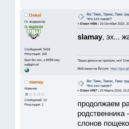
Re: Тинс, Тиенс, Тинс груп
Onkel
Что это такое?
Гл. модератор
«
Ответ #456 :
20 Октября 2015, 20
slamay
, эх... 
Сообщений: 5418
Репутация: 200
Был-бы лох, а МЛМ ему
"Ваши деньги не пропали, нет! Они
найдётся!
Мой канал на Йутупе:
https://goo.g
Re: Тинс, Тиенс, Тинс груп
slamay
Что это такое?
Новичок
«
Ответ #457 :
03 Марта 2016, 15:2
Сообщений: 13
продолжаем ра
Репутация: 1
родственника 
слонов пощекота