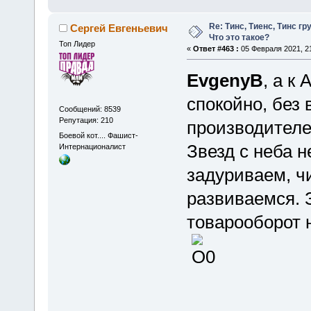
Re: Тинс, Тиенс, Тинс груп
Сергей Евгеньевич
Что это такое?
Топ Лидер
«
Ответ #463 :
05 Февраля 2021, 21
EvgenyB
, а к
спокойно, без
Сообщений: 8539
Репутация: 210
производителе
Боевой кот.... Фашист-
Звезд с неба н
Интернационалист
задуриваем, ч
развиваемся. 
товарооборот н