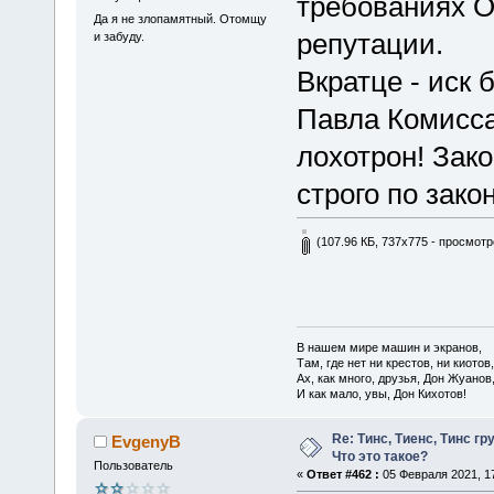
требованиях 
Да я не злопамятный. Отомщу
репутации.
и забуду.
Вкратце - иск 
Павла Комисса
лохотрон! Зак
строго по закон
(107.96 КБ, 737x775 - просмотр
В нашем мире машин и экранов,
Там, где нет ни крестов, ни киотов,
Ах, как много, друзья, Дон Жуанов
И как мало, увы, Дон Кихотов!
Re: Тинс, Тиенс, Тинс груп
EvgenyB
Что это такое?
Пользователь
«
Ответ #462 :
05 Февраля 2021, 17