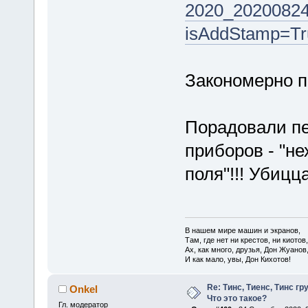
2020_20200824_
isAddStamp=Tr
Закономерно п
Порадовали п
приборов - "не
поля"!!! Убицц
В нашем мире машин и экранов,
Там, где нет ни крестов, ни киотов,
Ах, как много, друзья, Дон Жуанов
И как мало, увы, Дон Кихотов!
Re: Тинс, Тиенс, Тинс груп
Onkel
Что это такое?
Гл. модератор