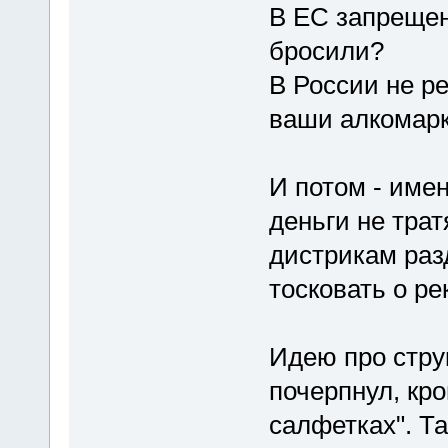
В ЕС запрещен
бросили?
В России не р
ваши алкомарк
И потом - имен
деньги не трат
дистрикам разд
тосковать о рек
Идею про струк
почерпнул, кро
салфетках". Та