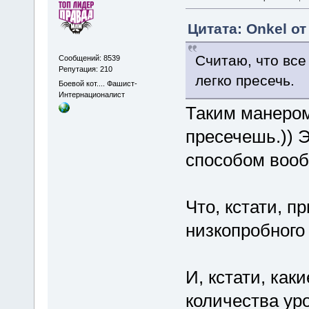
Цитата: Onkel от
Считаю, что вс
Сообщений: 8539
Репутация: 210
легко пресечь.
Боевой кот.... Фашист-
Интернационалист
Таким манером
пресечешь.)) Э
способом вооб
Что, кстати, п
низкопробного
И, кстати, как
количества ур