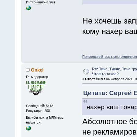
Интернационалист
Не хочешь зап
кому нахер ва
Присоединяйтесь к многомиллион
Re: Тинс, Тиенс, Тинс груп
Onkel
Что это такое?
Гл. модератор
«
Ответ #469 :
06 Февраля 2021, 18
Цитата: Сергей 
нахер ваш това
Сообщений: 5418
Репутация: 200
Был-бы лох, а МЛМ ему
Абсолютное бо
найдётся!
не рекламиров