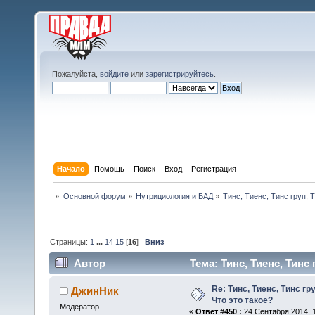
Пожалуйста,
войдите
или
зарегистрируйтесь
.
Начало
Помощь
Поиск
Вход
Регистрация
»
Основной форум
»
Нутрициология и БАД
»
Тинс, Тиенс, Тинс груп, Ti
Страницы:
1
...
14
15
[
16
]
Вниз
Автор
Тема: Тинс, Тиенс, Тинс 
раз)
Re: Тинс, Тиенс, Тинс груп
ДжинНик
Что это такое?
Модератор
«
Ответ #450 :
24 Сентября 2014, 1