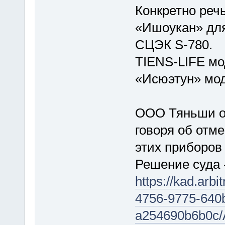
Конкретно речь
«Ишоукан» для
СЦЭК S-780.
TIENS-LIFE мо
«Исюэтун» мо
ООО Тяньши о
говоря об отм
этих приборов
Решение суда 
https://kad.arb
4756-9775-640
a254690b6b0c/