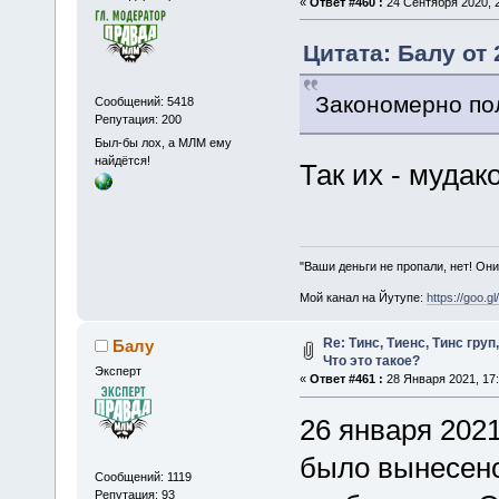
«
Ответ #460 :
24 Сентября 2020, 2
Цитата: Балу от 
Закономерно пол
Сообщений: 5418
Репутация: 200
Был-бы лох, а МЛМ ему
найдётся!
Так их - мудак
"Ваши деньги не пропали, нет! Они
Мой канал на Йутупе:
https://goo.g
Re: Тинс, Тиенс, Тинс груп, 
Балу
Что это такое?
Эксперт
«
Ответ #461 :
28 Января 2021, 17:
26 января 202
было вынесено
Сообщений: 1119
Репутация: 93