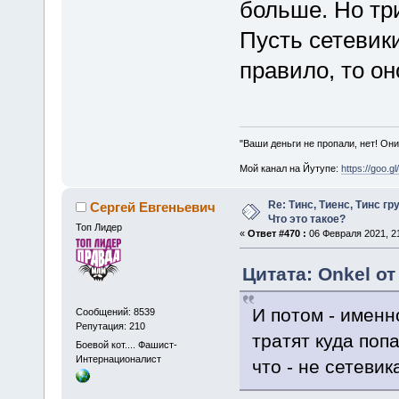
больше. Но три
Пусть сетевики
правило, то он
"Ваши деньги не пропали, нет! Они
Мой канал на Йутупе:
https://goo.g
Re: Тинс, Тиенс, Тинс груп
Сергей Евгеньевич
Что это такое?
Топ Лидер
«
Ответ #470 :
06 Февраля 2021, 21
Цитата: Onkel от
И потом - именн
Сообщений: 8539
Репутация: 210
тратят куда попа
Боевой кот.... Фашист-
Интернационалист
что - не сетевик