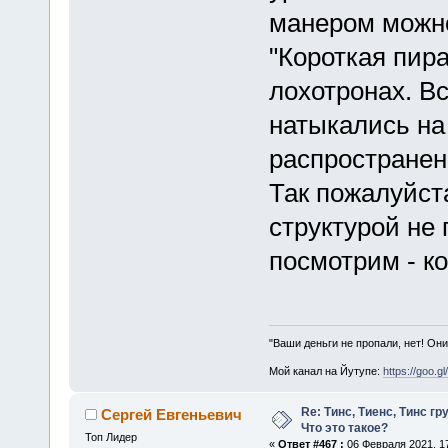
манером можно
"Короткая пир
лохотронах. В
натыкались на
распространен
Так пожалуйст
структурой не 
посмотрим - к
"Ваши деньги не пропали, нет! Они
Мой канал на Йутупе:
https://goo.g
Re: Тинс, Тиенс, Тинс груп
Сергей Евгеньевич
Что это такое?
Топ Лидер
«
Ответ #467 :
06 Февраля 2021, 17