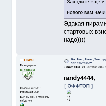
Заходите ещё и
нового вам начи
Эдакая пирами
стартовых взно
надо))))
Re: Тинс, Тиенс, Тинс груп
Onkel
Что это такое?
Гл. модератор
«
Ответ #453 :
24 Сентября 2014, 1
randy4444
,
[ ОФФТОП ]
Сообщений: 5418
Репутация: 200
Был-бы лох, а МЛМ ему
найдётся!