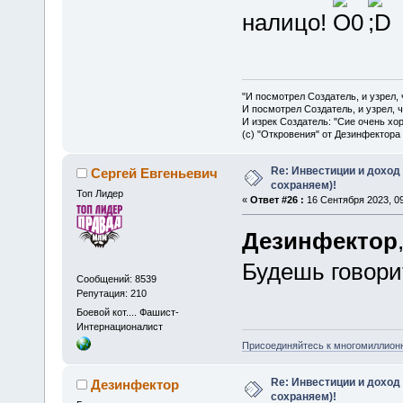
налицо!
"И посмотрел Создатель, и узрел,
И посмотрел Создатель, и узрел, 
И изрек Создатель: "Сие очень хо
(с) "Откровения" от Дезинфектора
Re: Инвестиции и доход
Сергей Евгеньевич
сохраняем)!
Топ Лидер
«
Ответ #26 :
16 Сентября 2023, 09
Дезинфектор
Будешь говори
Сообщений: 8539
Репутация: 210
Боевой кот.... Фашист-
Интернационалист
Присоединяйтесь к многомиллион
Re: Инвестиции и доход
Дезинфектор
сохраняем)!