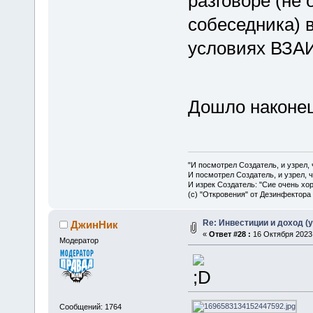
разговоре (не
собеседника)
условиях ВЗА
Дошло наконе
"И посмотрел Создатель, и узрел,
И посмотрел Создатель, и узрел, 
И изрек Создатель: "Сие очень хо
(с) "Откровения" от Дезинфектора
Re: Инвестиции и доход (
ДжинНик
«
Ответ #28 :
16 Октября 2023,
Модератор
Сообщений: 1764