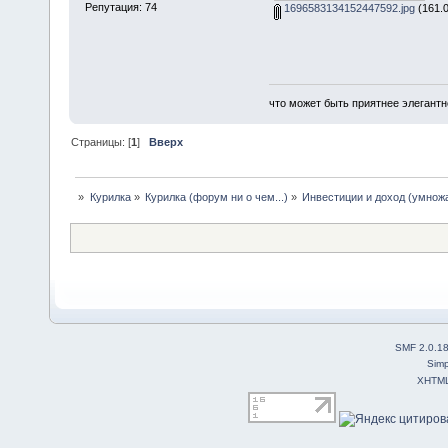
Репутация: 74
1696583134152447592.jpg
(161.0
что может быть приятнее элегантн
Страницы: [
1
]
Вверх
»
Курилка
»
Курилка (форум ни о чем...)
»
Инвестиции и доход (умнож
SMF 2.0.1
Simp
XHTM