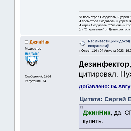
"И посмотрел Создатель, и узрел,
И посмотрел Создатель, и узрел, 
И изрек Создатель: "Сие очень хо
(с) "Откровения" от Дезинфектора
Re: Инвестиции и доход
ДжинНик
сохраняем)!
Модератор
«
Ответ #14 :
04 Августа 2023, 16:
Дезинфектор
цитировал. Ну
Сообщений: 1764
Репутация: 74
Добавлено: 04 Авгус
Цитата: Сергей Е
ДжинНик
, да, 
купить.