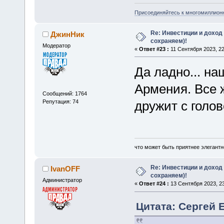
Присоединяйтесь к многомиллион
Re: Инвестиции и доход
ДжинНик
сохраняем)!
Модератор
«
Ответ #23 :
11 Сентября 2023, 22
Да ладно... на
Армения. Все ж
Сообщений: 1764
Репутация: 74
дружит с голов
что может быть приятнее элегантн
Re: Инвестиции и доход
IvanOFF
сохраняем)!
Администратор
«
Ответ #24 :
13 Сентября 2023, 23
Цитата: Сергей Е