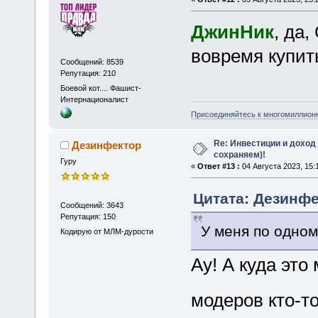
ДжинНик
, да,
вовремя купит
Сообщений: 8539
Репутация: 210
Боевой кот.... Фашист-
Интернационалист
Присоединяйтесь к многомиллион
Re: Инвестиции и доход
Дезинфектор
сохраняем)!
Гуру
«
Ответ #13 :
04 Августа 2023, 15:
Цитата: Дезинфе
Сообщений: 3643
Репутация: 150
У меня по одному
Кодирую от МЛМ-дурости
Ау! А куда это
модеров кто-т