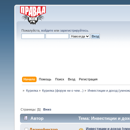
Пожалуйста,
войдите
или
зарегистрируйтесь
.
Начало
Помощь
Поиск
Вход
Регистрация
»
Курилка
»
Курилка (форум ни о чем...)
»
Инвестиции и доход (умнож
Страницы: [
1
]
Вниз
Автор
Тема: Инвестиции и дох
Инвестиции и доход (умн
Дезинфектор