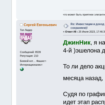
что может быть приятнее элегантн
Re: Инвестиции и доход
Сергей Евгеньевич
сохраняем)!
Топ Лидер
«
Ответ #8 :
25 Июля 2023, 17:46:3
ДжинНик
, я н
4-й )эшелона д
Сообщений: 8539
Репутация: 210
Боевой кот.... Фашист-
То ли дело ак
Интернационалист
месяца назад,
Судя по графи
идет этап рас