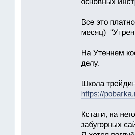
основных инст
Все это платно
месяц) "Утрен
На Утеннем ко
делу.
Школа трейдин
https://pobarka.
Кстати, на не
забугорных са
Я хотел поглу