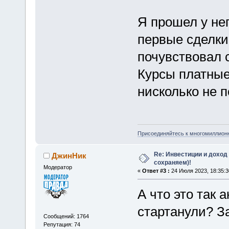
Я прошел у нег
первые сделки"
почувствовал с
Курсы платные
нисколько не 
Присоединяйтесь к многомиллион
Re: Инвестиции и доход
ДжинНик
сохраняем)!
Модератор
«
Ответ #3 :
24 Июля 2023, 18:35:3
А что это так
стартанули? З
Сообщений: 1764
Репутация: 74