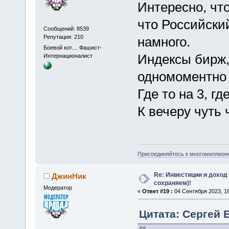
Интересно, чт
что Российский
Сообщений: 8539
Репутация: 210
намного.
Боевой кот.... Фашист-
Индексы бирж,
Интернационалист
одномоментно 
Где то на 3, гд
К вечеру чуть 
Присоединяйтесь к многомиллион
Re: Инвестиции и доход
ДжинНик
сохраняем)!
Модератор
«
Ответ #19 :
04 Сентября 2023, 16
Цитата: Сергей Е