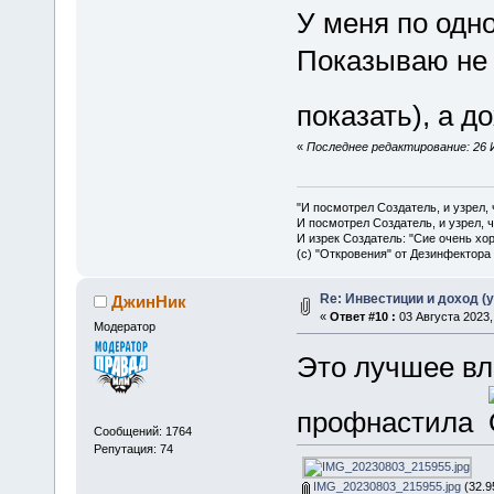
У меня по одно
Показываю не 
показать), а д
«
Последнее редактирование: 26 
"И посмотрел Создатель, и узрел,
И посмотрел Создатель, и узрел, 
И изрек Создатель: "Сие очень хо
(с) "Откровения" от Дезинфектора
Re: Инвестиции и доход (
ДжинНик
«
Ответ #10 :
03 Августа 2023,
Модератор
Это лучшее вл
профнастила
Сообщений: 1764
Репутация: 74
IMG_20230803_215955.jpg
(32.9