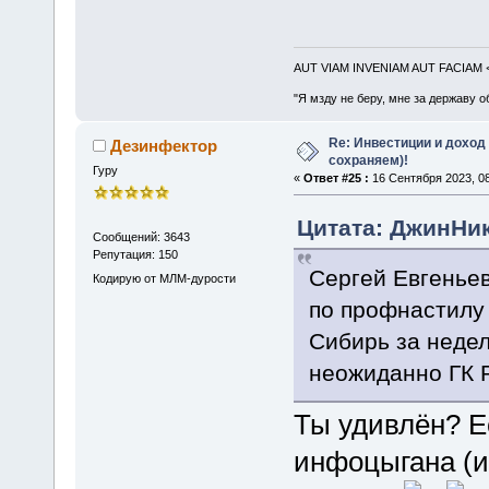
AUT VIAM INVENIAM AUT FACIAM
"Я мзду не беру, мне за державу о
Re: Инвестиции и доход
Дезинфектор
сохраняем)!
Гуру
«
Ответ #25 :
16 Сентября 2023, 08
Цитата: ДжинНик
Сообщений: 3643
Репутация: 150
Сергей Евгеньев
Кодирую от МЛМ-дурости
по профнастилу 
Сибирь за неде
неожиданно ГК 
Ты удивлён? Е
инфоцыгана (и 