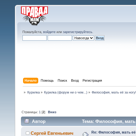
Пожалуйста,
войдите
или
зарегистрируйтесь
.
Начало
Помощь
Поиск
Вход
Регистрация
»
Курилка
»
Курилка (форум ни о чем...)
»
Философия, мать её за ногу
Страницы:
1
[
2
]
Вниз
Автор
Тема: Философия, мать е
Re: Философия, мать её 
Сергей Евгеньевич