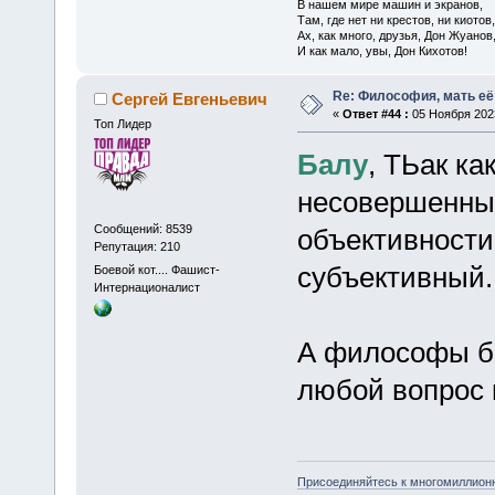
В нашем мире машин и экранов,
Там, где нет ни крестов, ни киотов,
Ах, как много, друзья, Дон Жуанов
И как мало, увы, Дон Кихотов!
Re: Философия, мать её 
Сергей Евгеньевич
«
Ответ #44 :
05 Ноября 2023
Топ Лидер
Балу
, ТЬак к
несовершенныи
Сообщений: 8539
объективности
Репутация: 210
субъективный.
Боевой кот.... Фашист-
Интернационалист
А философы б
любой вопрос в
Присоединяйтесь к многомиллион