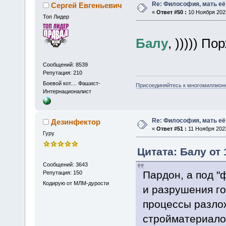
Re: Философия, мать её 
Сергей Евгеньевич
«
Ответ #50 :
10 Ноября 2023
Топ Лидер
Балу
, ))))) П
Сообщений: 8539
Репутация: 210
Боевой кот.... Фашист-
Присоединяйтесь к многомиллион
Интернационалист
Re: Философия, мать её 
Дезинфектор
«
Ответ #51 :
11 Ноября 2023
Гуру
Цитата: Балу от 
Сообщений: 3643
Пардон, а под "
Репутация: 150
Кодирую от МЛМ-дурости
и разрушения г
процессы разло
стройматериало