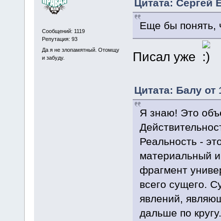
Цитата: Сергей Е
Еще бы понять, 
Сообщений: 1119
Репутация: 93
Да я не злопамятный. Отомщу
Писал уже
и забуду.
Цитата: Балу от 
Я знаю! Это объ
Действительност
Реальность - эт
материальный и 
фрагмент универ
всего сущего. С
явлений, являющ
дальше по кругу