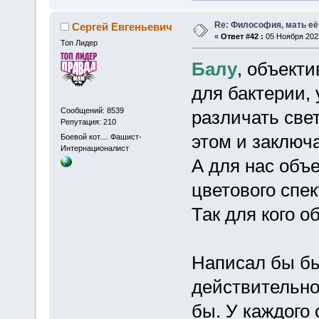
Re: Философия, мать её 
Сергей Евгеньевич
«
Ответ #42 :
05 Ноября 2023
Топ Лидер
Балу
, объект
для бактерии, 
Сообщений: 8539
различать свет
Репутация: 210
этом и заключа
Боевой кот.... Фашист-
Интернационалист
А для нас объ
цветового спек
Так для кого о
Написал бы бы
действительно
бы. У каждого 