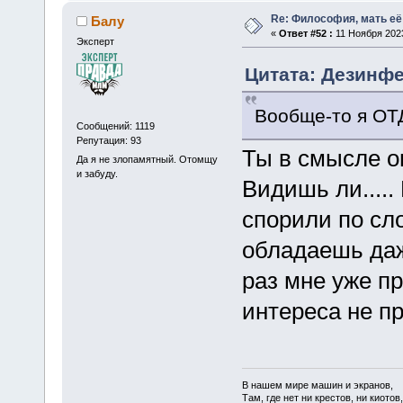
Re: Философия, мать её 
Балу
«
Ответ #52 :
11 Ноября 2023
Эксперт
Цитата: Дезинфе
Вообще-то я ОТ
Сообщений: 1119
Репутация: 93
Ты в смысле оп
Да я не злопамятный. Отомщу
и забуду.
Видишь ли.....
спорили по сл
обладаешь даж
раз мне уже пр
интереса не пр
В нашем мире машин и экранов,
Там, где нет ни крестов, ни киотов,