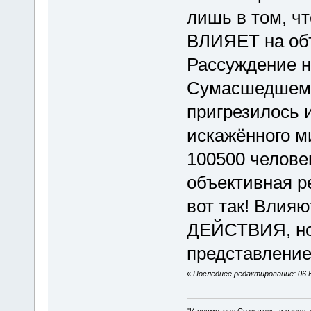
лишь в том, ч
ВЛИЯЕТ на объ
Рассуждение на
Сумасшедшему
пригрезилось и
искажённого м
100500 человек
объективная ре
вот так! Влия
ДЕЙСТВИЯ, но
представление
«
Последнее редактирование: 06 
"И посмотрел Создатель, и узрел,