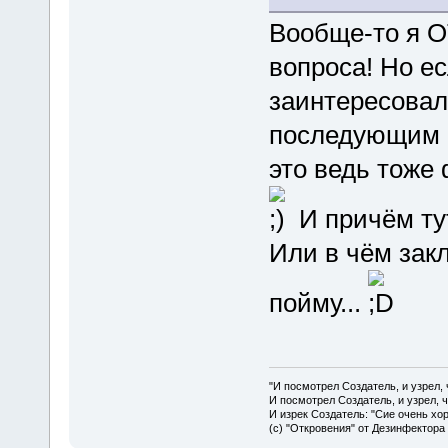
Вообще-то я О
вопроса! Но е
заинтересовал,
последующим с
это ведь тоже 
И причём ту
Или в чём зак
пойму...
"И посмотрел Создатель, и узрел,
И посмотрел Создатель, и узрел, 
И изрек Создатель: "Сие очень хо
(с) "Откровения" от Дезинфектора