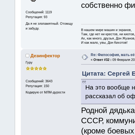
собственно фи
Сообщений: 1119
Репутация: 93
Да я не злопамятный. Отомщу
и забуду.
В нашем мире машин и экранов,
Там, где нет ни крестов, ни киотов,
Ах, как много, друзья, Дон Жуанов
И как мало, увы, Дон Кихотов!
Re: Философия, мать её 
Дезинфектор
«
Ответ #32 :
09 Февраля 202
Гуру
Цитата: Сергей 
Сообщений: 3643
На это вообще н
Репутация: 150
Кодирую от МЛМ-дурости
рассказал об о
Родной дядька
СССР, коммуни
(кроме боевых