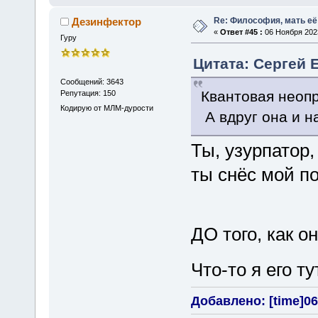
Re: Философия, мать её 
Дезинфектор
«
Ответ #45 :
06 Ноября 2023
Гуру
Цитата: Сергей Е
Сообщений: 3643
Квантовая неоп
Репутация: 150
Кодирую от МЛМ-дурости
А вдруг она и н
Ты, узурпато
ты снёс мой по
ДО того, как 
Что-то я его т
Добавлено: [time]06