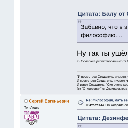
Цитата: Балу от 
Забавно, что в 
философию....
Ну так ты ушёл
«
Последнее редактирование: 09 
"И посмотрел Создатель, и узрел,
И посмотрел Создатель, и узрел, 
И изрек Создатель: "Сие очень хо
(с) "Откровения" от Дезинфектора
Re: Философия, мать её 
Сергей Евгеньевич
«
Ответ #33 :
10 Февраля 202
Топ Лидер
Цитата: Дезинфе