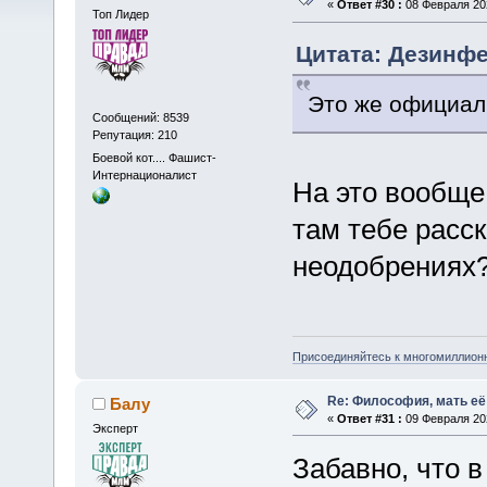
«
Ответ #30 :
08 Февраля 202
Топ Лидер
Цитата: Дезинфе
Это же официал
Сообщений: 8539
Репутация: 210
Боевой кот.... Фашист-
Интернационалист
На это вообще
там тебе расс
неодобрениях
Присоединяйтесь к многомиллион
Re: Философия, мать её 
Балу
«
Ответ #31 :
09 Февраля 202
Эксперт
Забавно, что в