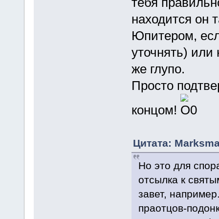
тебя правильн
находится он 
Юпитером, есл
уточнять) или н
же глупо.
Просто подтвер
концом!
Цитата: Marksma
Но это для спор
отсылка к святы
завет, например
праотцов-подонк