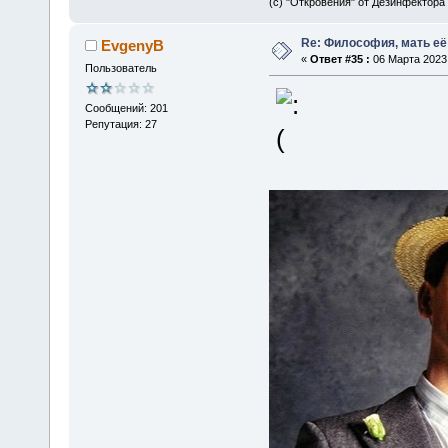
(с) "Откровения" от Дезинфектора
Re: Философия, мать её 
EvgenyB
«
Ответ #35 :
06 Марта 2023,
Пользователь
Сообщений: 201
Репутация: 27