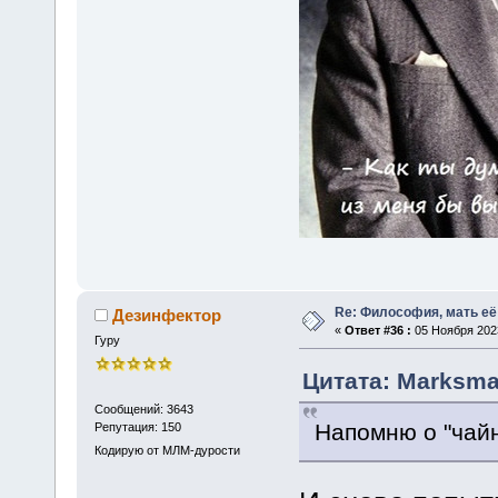
Re: Философия, мать её 
Дезинфектор
«
Ответ #36 :
05 Ноября 2023
Гуру
Цитата: Marksma
Сообщений: 3643
Напомню о "чайн
Репутация: 150
Кодирую от МЛМ-дурости