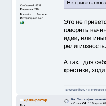
Не приветствова
Сообщений: 8539
Репутация: 210
Боевой кот.... Фашист-
Интернационалист
Это не привет
говорить начи
идеи, или ины
религиозность
А так, для себ
крестики, ходи
Присоединяйтесь к многомиллион
Re: Философия, мать её 
Дезинфектор
«
Ответ #34 :
10 Февраля 202
Гуру