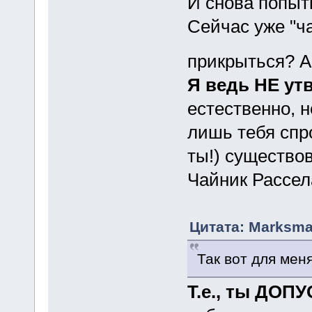
И снова попыт
Сейчас уже "ч
прикрыться? А
Я ведь НЕ ут
естественно, н
лишь тебя сп
ты!) существов
Чайник Рассел
Цитата: Marksma
Так вот для меня
Т.е., ты ДОП