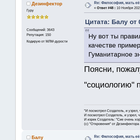
Re: Философия, мать её 
Дезинфектор
«
Ответ #48 :
10 Ноября 2023
Гуру
Цитата: Балу от 
Сообщений: 3643
Ну вот ты прави
Репутация: 150
Кодирую от МЛМ-дурости
качестве приме
Гуманитарное зн
Поясни, пожалу
"социологию" 
"И посмотрел Создатель, и узрел,
И посмотрел Создатель, и узрел, 
И изрек Создатель: "Сие очень хо
(с) "Откровения" от Дезинфектора
Re: Философия, мать её 
Балу