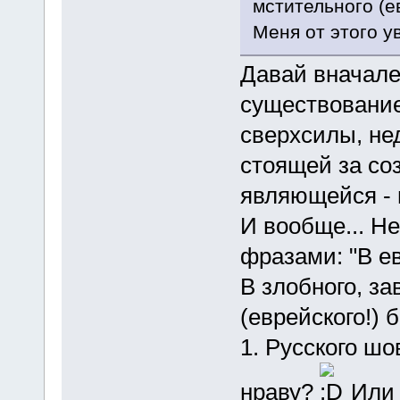
мстительного (ев
Меня от этого у
Давай вначал
существование
сверхсилы, не
стоящей за со
являющейся - 
И вообще... Не
фразами: "В ев
В злобного, за
(еврейского!) 
1. Русского ш
нраву?
Или 