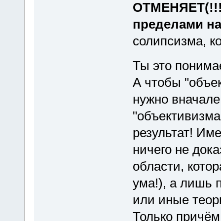
ОТМЕНЯЕТ(!!!
пределами на
солипсизма, к
Ты это понима
А чтобы "объе
нужно вначале 
"объективизм
результат! Им
ничего не док
области, кото
ума!), а лишь
или иные теор
Только причём