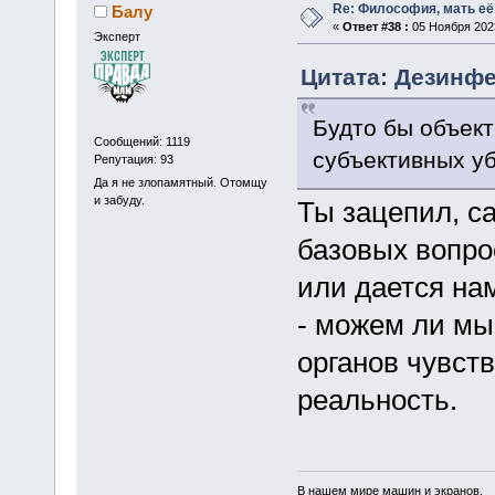
Re: Философия, мать её 
Балу
«
Ответ #38 :
05 Ноября 2023
Эксперт
Цитата: Дезинфе
Будто бы объект
Сообщений: 1119
субъективных у
Репутация: 93
Да я не злопамятный. Отомщу
и забуду.
Ты зацепил, са
базовых вопро
или дается на
- можем ли м
органов чувст
реальность.
В нашем мире машин и экранов,