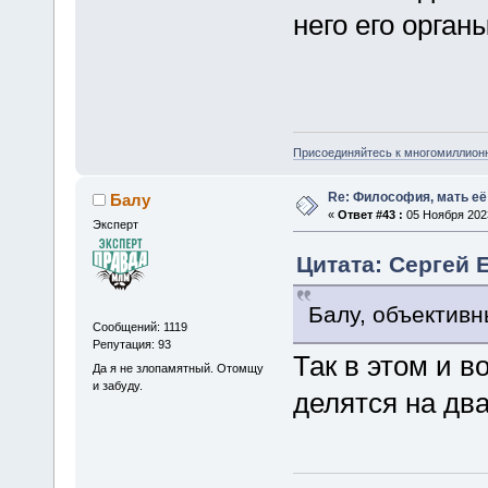
него его орган
Присоединяйтесь к многомиллион
Re: Философия, мать её 
Балу
«
Ответ #43 :
05 Ноября 2023
Эксперт
Цитата: Сергей Е
Балу, объективн
Сообщений: 1119
Репутация: 93
Так в этом и 
Да я не злопамятный. Отомщу
и забуду.
делятся на дв