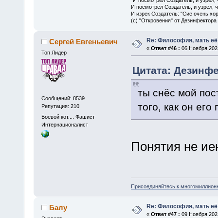
И посмотрел Создатель, и узрел, 
И изрек Создатель: "Сие очень хо
(с) "Откровения" от Дезинфектора
Re: Философия, мать её 
Сергей Евгеньевич
«
Ответ #46 :
06 Ноября 2023
Топ Лидер
Цитата: Дезинфе
ты снёс мой пос
Сообщений: 8539
того, как он ег
Репутация: 210
Боевой кот.... Фашист-
Интернационалист
Понятия не иею
Присоединяйтесь к многомиллион
Re: Философия, мать её 
Балу
«
Ответ #47 :
09 Ноября 2023