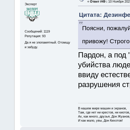
«
Ответ #49 :
10 Ноября 2023
Эксперт
Цитата: Дезинфе
Поясни, пожалуй
Сообщений: 1119
Репутация: 93
привожу! Строго
Да я не злопамятный. Отомщу
и забуду.
Пардон, а под
убийства люде
ввиду естеств
разрушения с
В нашем мире машин и экранов,
Там, где нет ни крестов, ни киотов,
Ах, как много, друзья, Дон Жуанов
И как мало, увы, Дон Кихотов!