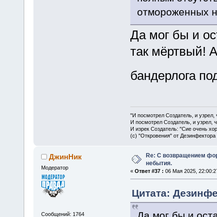
отмороженных но
Да мог бы и ос
так мёртвый! А
бандерлога по
"И посмотрел Создатель, и узрел,
И посмотрел Создатель, и узрел, 
И изрек Создатель: "Сие очень хо
(с) "Откровения" от Дезинфектора
Re: С возвращением фо
ДжинНик
небытия.
Модератор
«
Ответ #37 :
06 Мая 2025, 22:00:2
Цитата: Дезинфек
Да мог бы и оста
Сообщений: 1764