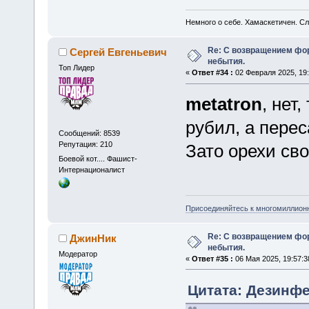
Немного о себе. Хамаскетичен. С
Re: С возвращением фо
Сергей Евгеньевич
небытия.
Топ Лидер
«
Ответ #34 :
02 Февраля 2025, 19:
metatron
, нет
рубил, а перес
Сообщений: 8539
Репутация: 210
Зато орехи сво
Боевой кот.... Фашист-
Интернационалист
Присоединяйтесь к многомиллион
Re: С возвращением фо
ДжинНик
небытия.
Модератор
«
Ответ #35 :
06 Мая 2025, 19:57:3
Цитата: Дезинфе