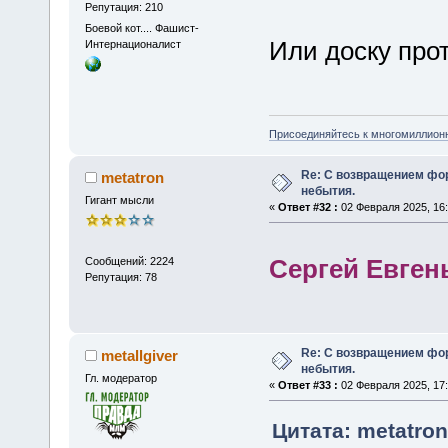
Репутация: 210
Боевой кот.... Фашист-
Или доску про
Интернационалист
Присоединяйтесь к многомиллион
Re: С возвращением фо
metatron
небытия.
Гигант мысли
«
Ответ #32 :
02 Февраля 2025, 16:
Сергей Евген
Сообщений: 2224
Репутация: 78
Re: С возвращением фо
metallgiver
небытия.
Гл. модератор
«
Ответ #33 :
02 Февраля 2025, 17:
Цитата: metatron