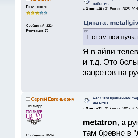
небытия.
Гигант мысли
«
Ответ #30 :
31 Января 2025, 20:4
Цитата: metallgi
Сообщений: 2224
Репутация: 78
Потом поищучал
Я в айпи теле
и т.д. Это бол
запретов на ру
Re: С возвращением фо
Сергей Евгеньевич
небытия.
Топ Лидер
«
Ответ #31 :
31 Января 2025, 20:5
metatron
, а р
там бревно в "
Сообщений: 8539