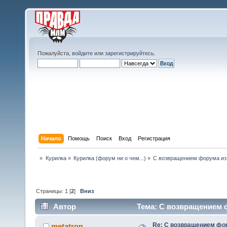
Пожалуйста,
войдите
или
зарегистрируйтесь
.
Начало
Помощь
Поиск
Вход
Регистрация
»
Курилка
»
Курилка (форум ни о чем...)
»
С возвращением форума из
Страницы:
1
[
2
]
Вниз
Автор
Тема: С возвращением ф
Re: С возвращением фо
metatron