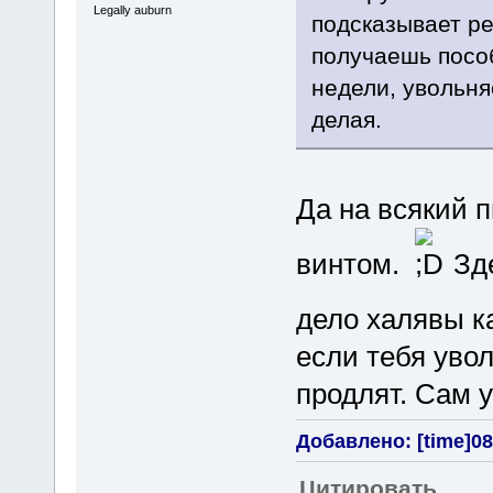
Legally auburn
подсказывает ре
получаешь посо
недели, увольня
делая.
Да на всякий 
винтом.
Зде
дело халявы к
если тебя уво
продлят. Сам у
Добавлено: [time]08
Цитировать