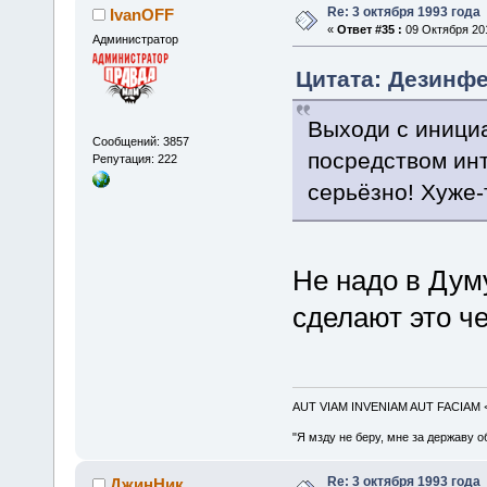
Re: 3 октября 1993 года
IvanOFF
«
Ответ #35 :
09 Октября 201
Администратор
Цитата: Дезинфек
Выходи с инициа
Сообщений: 3857
посредством инт
Репутация: 222
серьёзно! Хуже-
Не надо в Думу
сделают это че
AUT VIAM INVENIAM AUT FACIAM
"Я мзду не беру, мне за державу о
Re: 3 октября 1993 года
ДжинНик