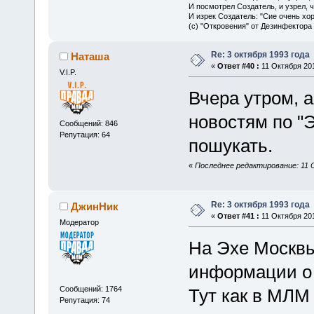
И посмотрел Создатель, и узрел, 
И изрек Создатель: "Сие очень хо
(с) "Откровения" от Дезинфектора
Re: 3 октября 1993 года
Наташа
«
Ответ #40 :
11 Октября 201
V.I.P.
Вчера утром, 
новостям по "
Сообщений: 846
Репутация: 64
пошукать.
«
Последнее редактирование: 11 
Re: 3 октября 1993 года
ДжинНик
«
Ответ #41 :
11 Октября 201
Модератор
На Эхе Москвы
информации о 
Сообщений: 1764
Тут как в МЛМ
Репутация: 74