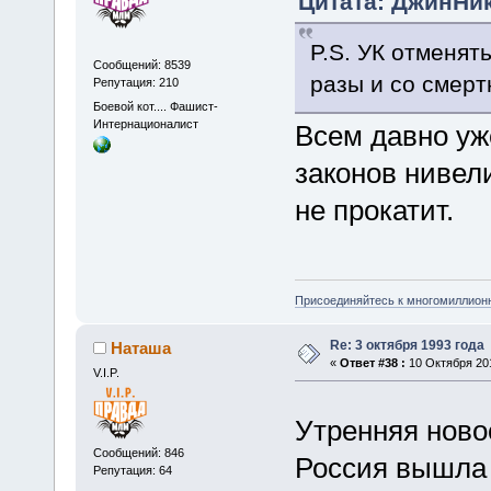
Цитата: ДжинНик 
P.S. УК отменять
Сообщений: 8539
разы и со смерт
Репутация: 210
Боевой кот.... Фашист-
Интернационалист
Всем давно уже
законов нивел
не прокатит.
Присоединяйтесь к многомиллион
Re: 3 октября 1993 года
Наташа
«
Ответ #38 :
10 Октября 201
V.I.P.
Утренняя ново
Сообщений: 846
Россия вышла 
Репутация: 64