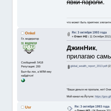
явки пароли
.
что может быть приятнее элегантн
Re: 3 октября 1993 года
Onkel
«
Ответ #42 :
11 Октября 2013,
Гл. модератор
ДжинНик
,
прилагаю самы
Сообщений: 5418
global_wealth_report_2013.pdf
(21
Репутация: 200
Был-бы лох, а МЛМ ему
найдётся!
"Ваши деньги не пропали, нет! Они
Мой канал на Йутупе:
https://goo.g
Re: 3 октября 1993 года
Usr
«
Ответ #43 :
04 Января 2018