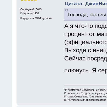
Цитата: ДжинНик 
Сообщений: 3643
Господа, как сч
Репутация: 150
Кодирую от МЛМ-дурости
А я что-то под
процент от ма
(официального!
Выходи с иниц
Сейчас посред
плюнуть. Я сер
"И посмотрел Создатель, и узрел,
И посмотрел Создатель, и узрел, 
И изрек Создатель: "Сие очень хо
(с) "Откровения" от Дезинфектора