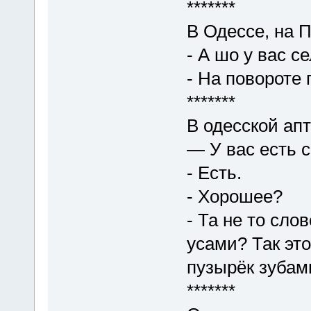
*******
В Одессе, на 
- А шо у вас с
- На повороте
*******
В одесской апт
— У вас есть 
- Есть.
- Хорошее?
- Та не то сло
усами? Так эт
пузырёк зубам
*******