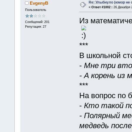
Re: Улыбнуло (юмор не о
EvgenyB
«
Ответ #1002 :
26 Декабря 2
Пользователь
Из математиче
Сообщений: 201
Репутация: 27
***
В школьной ст
-
Мне три вто
- А корень из 
***
На вопрос по 
-
Кто такой п
- Полярный ме
медведь после