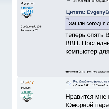
«
Ответ #990 :
30 Августа 20
Модератор
Цитата: EvgenyB 
Зашли сегодня 
Сообщений: 1764
Репутация: 74
теперь опять 
ВВЦ. Последний
компьютер для
что может быть приятнее элегантн
Re: Улыбнуло (юмор не о
Балу
«
Ответ #991 :
14 Сентября 2
Эксперт
Нравится мне 
Юморной парен