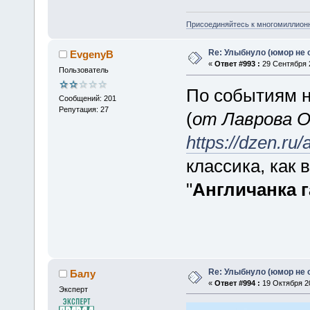
Присоединяйтесь к многомиллион
Re: Улыбнуло (юмор не о
EvgenyB
«
Ответ #993 :
29 Сентября 2
Пользователь
По событиям н
Сообщений: 201
Репутация: 27
(
от Лаврова О.
https://dzen.
классика, как в
"
Англичанка 
Re: Улыбнуло (юмор не о
Балу
«
Ответ #994 :
19 Октября 20
Эксперт