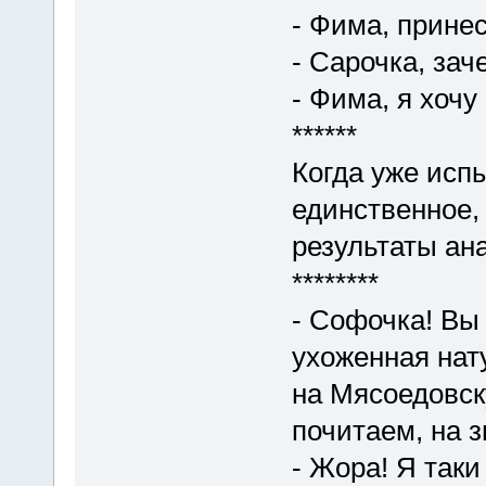
- Фима, принес
- Сарочка, зач
- Фима, я хочу
******
Когда уже исп
единственное, 
результаты ан
********
- Софочка! Вы
ухоженная нату
на Мясоедовск
почитаем, на 
- Жора! Я таки