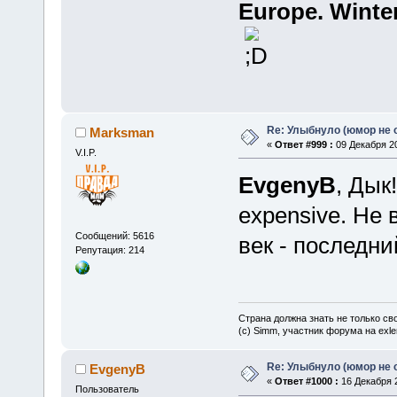
Europe. Winte
Re: Улыбнуло (юмор не о
Marksman
«
Ответ #999 :
09 Декабря 20
V.I.P.
EvgenyB
, Дык
expensive. Не 
Сообщений: 5616
век - последни
Репутация: 214
Страна должна знать не только сво
(c) Simm, участник форума на exler
Re: Улыбнуло (юмор не о
EvgenyB
«
Ответ #1000 :
16 Декабря 2
Пользователь