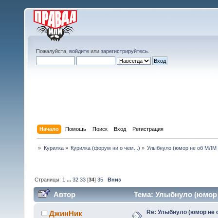
Пожалуйста,
войдите
или
зарегистрируйтесь
.
Начало
Помощь
Поиск
Вход
Регистрация
»
Курилка
»
Курилка (форум ни о чем...)
»
Улыбнуло (юмор не об МЛМ 
Страницы:
1
...
32
33
[
34
]
35
Вниз
Автор
Тема: Улыбнуло (юмор н
Re: Улыбнуло (юмор не о
ДжинНик