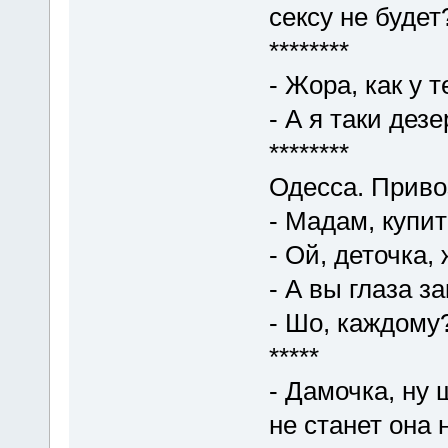
сексу не будет
********
- Жора, как у 
- А я таки дезе
********
Одесса. Приво
- Мадам, купит
- Ой, деточка,
- А вы глаза з
- Шо, каждому
*****
- Дамочка, ну 
не станет она н