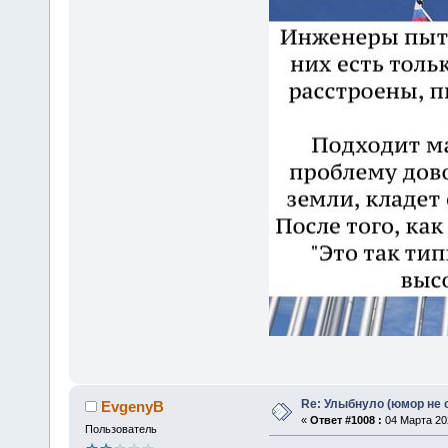
Re: Улыбнуло (юмор не о
EvgenyB
«
Ответ #1008 :
04 Марта 202
Пользователь