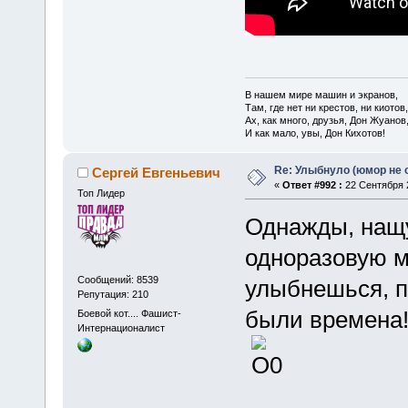
В нашем мире машин и экранов,
Там, где нет ни крестов, ни киотов,
Ах, как много, друзья, Дон Жуанов
И как мало, увы, Дон Кихотов!
Re: Улыбнуло (юмор не о
Сергей Евгеньевич
«
Ответ #992 :
22 Сентября 2
Топ Лидер
Однажды, нащ
одноразовую м
Сообщений: 8539
улыбнешься, п
Репутация: 210
были времена!
Боевой кот.... Фашист-
Интернационалист