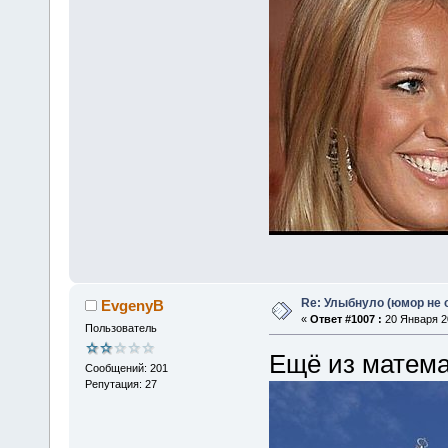
Re: Улыбнуло (юмор не о
EvgenyB
«
Ответ #1007 :
20 Января 20
Пользователь
Ещё из матема
Сообщений: 201
Репутация: 27