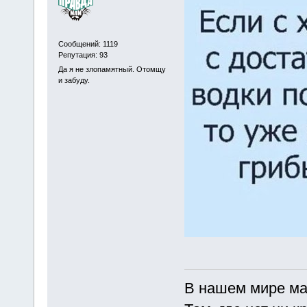
Сообщений: 1119
Репутация: 93
Да я не злопамятный. Отомщу
и забуду.
В нашем мире ма