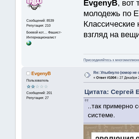
EvgenyB
, вот
молодежь по Е
Сообщений: 8539
Классические 
Репутация: 210
взгляд на вещи
Боевой кот.... Фашист-
Интернационалист
Присоединяйтесь к многомиллион
Re: Улыбнуло (юмор не о
EvgenyB
«
Ответ #1004 :
27 Декабря 2
Пользователь
Цитата: Сергей Е
Сообщений: 201
Репутация: 27
..так примерно 
системе.