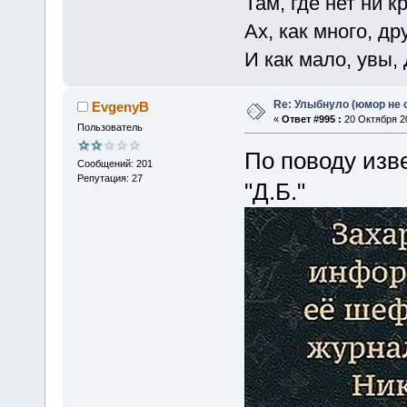
Там, где нет ни к
Ах, как много, др
И как мало, увы,
Re: Улыбнуло (юмор не о
EvgenyB
«
Ответ #995 :
20 Октября 20
Пользователь
По поводу изв
Сообщений: 201
Репутация: 27
"Д.Б."