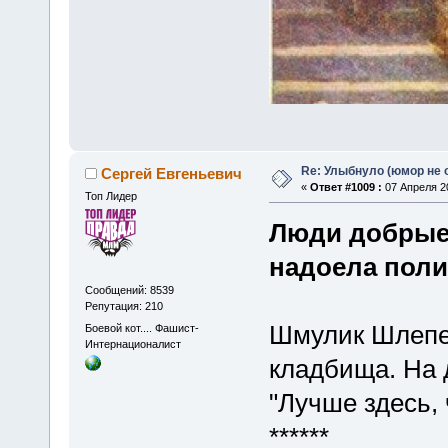
Re: Улыбнуло (юмор не о
Сергей Евгеньевич
«
Ответ #1009 :
07 Апреля 20
Топ Лидер
Люди добрые!
надоела поли
Сообщений: 8539
Репутация: 210
Шмулик Шлепе
Боевой кот.... Фашист-
Интернационалист
кладбища. На 
"Лучше здесь, 
******