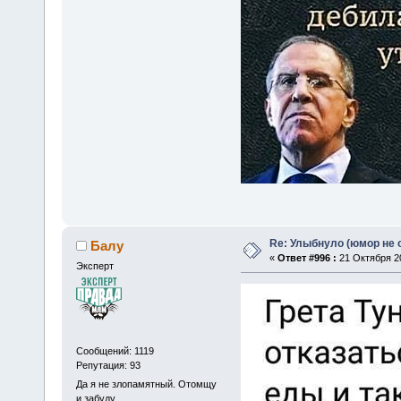
Re: Улыбнуло (юмор не о
Балу
«
Ответ #996 :
21 Октября 20
Эксперт
Сообщений: 1119
Репутация: 93
Да я не злопамятный. Отомщу
и забуду.