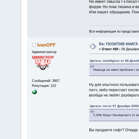
Не имеет смысла т к писал 
форум. Но пока тишина и в
Или пишет обращение. Пон
Вся информация по представит
Re: ПОЗИТИВ КНИГ
IvanOFF
«
Ответ #69 :
08 Декабря 
Администратор
Цитата: metallgiver от 08 Дека
Никогда не имел проблем с п
Сообщений: 3857
Ну для опытного пользова
Репутация: 222
патч, либо перестает после
вообще не любят разбиратьс
Цитата: nvt от 07 Декабря 2008
1.0Не берут Касперского от к
Вы продаете софт? Откуда 