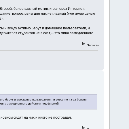
 Второй, более важный мотив, игра через Интернет.
здание, вопрос цены для них не главный (уже имею целую
).
сы и винду активно берут и домашние пользователи, и
держка" от студентов не в счет) - это мина замедленного
Записан
вно берут и домашние пользователи, и вовсе не из-за боязни
о мина замедленного действия под фирмой.
новном сидят на них и никто не пострадал.