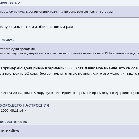
2008, 15:47:44
 проблем получать обновления и патчи - а не быть вечным "бета-тестером".
получением патчей и обновлений к играм.
5
, 20:45:52
оторого одни проблемы ...
ны и их хорошо поддерживают и стоят намного дешевле чем пакет и ИП в основном сидят н
Например его доля рынка в германии 55%. Хотя лично мое мнение, что он слаб
и настроить 1С сами без суппорта, я знаю немногих, кто это может, и никого к
. Слегка Хизбалован. В меру хуситчив. Время от времени иранизирую над происходящ
А ХОРОШЕГО НАСТРОЕНИЯ
2008, 09:11:14 »
бря 2008, 09:00:55
" пожалуйста