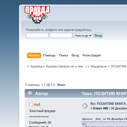
Пожалуйста,
войдите
или
зарегистрируйтесь
.
Начало
Помощь
Поиск
Вход
Регистрация
»
Курилка
»
Курилка (форум ни о чем...)
»
Флудильня
»
ПОЗИТИВ 
Страницы:
1
2
[
3
]
4
5
Вниз
Автор
Тема: ПОЗИТИВ КНИГ
Re: ПОЗИТИВ КНИГ
nvt
«
Ответ #60 :
06 Декабря 
Злостный флудер
Цитата: _Zeb_ от 06 Декабря 20
Сообщений: 26
Репутация: 3