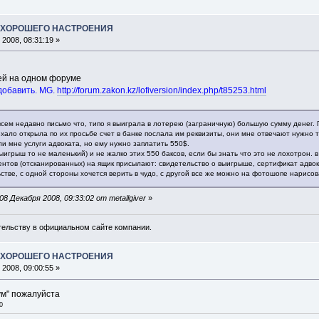
А ХОРОШЕГО НАСТРОЕНИЯ
2008, 08:31:19 »
ей на одном форуме
 добавить. MG.
http://forum.zakon.kz/lofiversion/index.php/t85253.html
всем недавно письмо что, типо я выиграла в лотерею (заграничную) большую сумму денег
оехало открыла по их просьбе счет в банке послала им реквизиты, они мне отвечают нужно та
и мне услуги адвоката, но ему нужно заплатить 550$.
ыигрыш то не маленький) и не жалко этих 550 баксов, если бы знать что это не лохотрон. в
ентов (отсканированных) на ящик присылают: свидетельство о выигрыше, сертификат адвок
стве, с одной стороны хочется верить в чудо, с другой все же можно на фотошопе нарисов
 Декабря 2008, 09:33:02 от metallgiver
»
ельству в официальном сайте компании.
А ХОРОШЕГО НАСТРОЕНИЯ
2008, 09:00:55 »
ум" пожалуйста
0