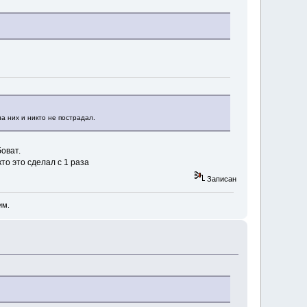
а них и никто не пострадал.
оват.
то это сделал с 1 раза
Записан
им.