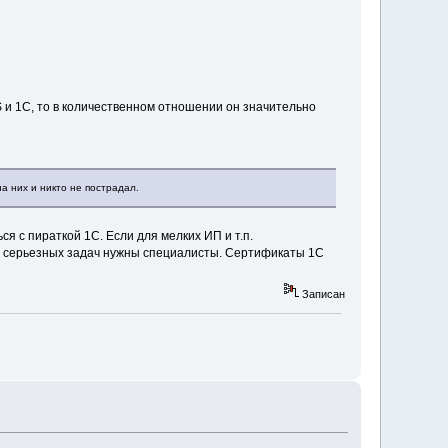
 и 1С, то в количественном отношении он значительно
а них и никто не пострадал.
 с пираткой 1С. Если для мелких ИП и т.п.
лее серьезных задач нужны специалисты. Сертификаты 1С
Записан