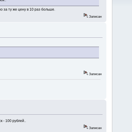
мои..
 за ту же цену в 10 раз больше.
Записан
Записан
 - 100 рублей..
Записан