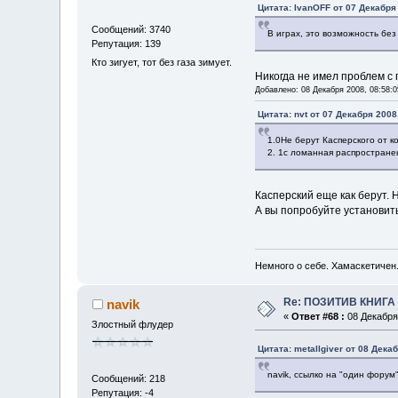
Цитата: IvanOFF от 07 Декабря 
Сообщений: 3740
В играх, это возможность без
Репутация: 139
Кто зигует, тот без газа зимует.
Никогда не имел проблем с 
Добавлено: 08 Декабря 2008, 08:58:0
Цитата: nvt от 07 Декабря 2008
1.0Не берут Касперского от к
2. 1с ломанная распростране
Касперский еще как берут. 
А вы попробуйте установить 
Немного о себе. Хамаскетичен
Re: ПОЗИТИВ КНИГ
navik
«
Ответ #68 :
08 Декабря 
Злостный флудер
Цитата: metallgiver от 08 Дека
navik, ссылко на "один форум
Сообщений: 218
Репутация: -4