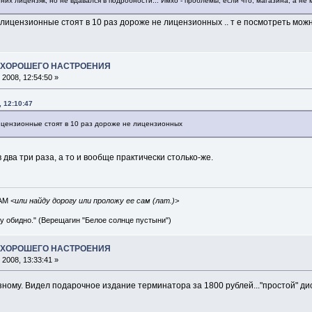
них лицензяк, но не вдавался в подробности... Имхо - проблемы, если что, магазина, а не 
 лицензионные стоят в 10 раз дороже не лицензионных .. т е посмотреть можно
А ХОРОШЕГО НАСТРОЕНИЯ
2008, 12:54:50 »
, 12:10:47
лицензионные стоят в 10 раз дороже не лицензионных
в два три раза, а то и вообще практически столько-же.
IAM
<или найду дорогу или проложу ее сам (лат.)>
ву обидно." (Верещагин "Белое солнце пустыни")
А ХОРОШЕГО НАСТРОЕНИЯ
2008, 13:33:41 »
зному. Видел подарочное издание терминатора за 1800 рублей..."простой" диск