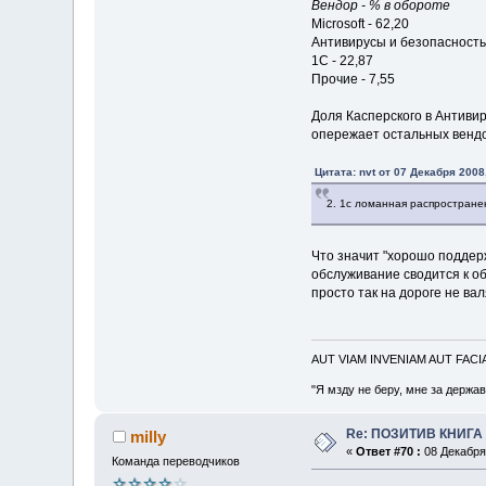
Вендор - % в обороте
Microsoft - 62,20
Антивирусы и безопасность 
1С - 22,87
Прочие - 7,55
Доля Касперского в Антиви
опережает остальных венд
Цитата: nvt от 07 Декабря 2008
2. 1с ломанная распростране
Что значит "хорошо поддер
обслуживание сводится к об
просто так на дороге не ва
AUT VIAM INVENIAM AUT FAC
"Я мзду не беру, мне за держа
Re: ПОЗИТИВ КНИГ
milly
«
Ответ #70 :
08 Декабря 
Команда переводчиков