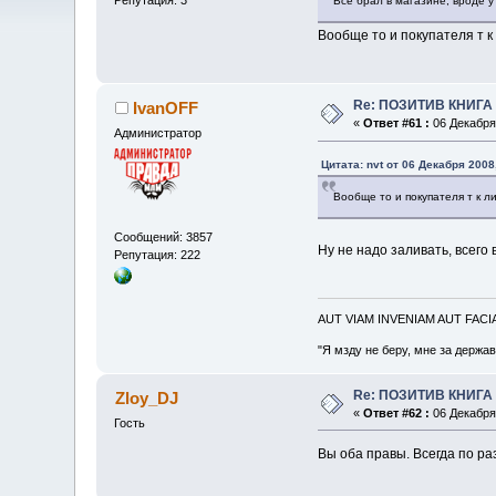
Все брал в магазине, вроде у 
Вообще то и покупателя т к
Re: ПОЗИТИВ КНИГ
IvanOFF
«
Ответ #61 :
06 Декабря 
Администратор
Цитата: nvt от 06 Декабря 2008
Вообще то и покупателя т к 
Сообщений: 3857
Ну не надо заливать, всего 
Репутация: 222
AUT VIAM INVENIAM AUT FAC
"Я мзду не беру, мне за держа
Re: ПОЗИТИВ КНИГ
Zloy_DJ
«
Ответ #62 :
06 Декабря 
Гость
Вы оба правы. Всегда по ра