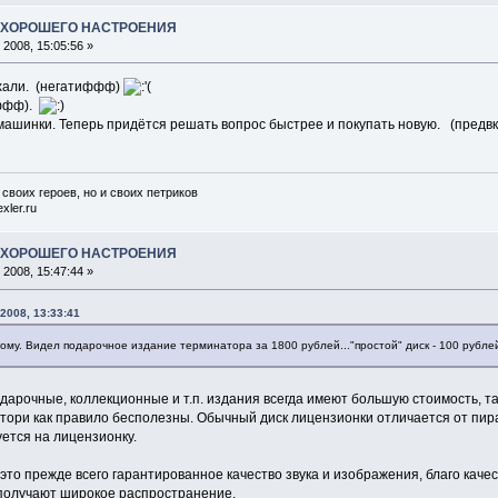
А ХОРОШЕГО НАСТРОЕНИЯ
2008, 15:05:56 »
охали. (негатиффф)
иффф).
машинки. Теперь придётся решать вопрос быстрее и покупать новую. (пре
 своих героев, но и своих петриков
xler.ru
А ХОРОШЕГО НАСТРОЕНИЯ
2008, 15:47:44 »
2008, 13:33:41
ому. Видел подарочное издание терминатора за 1800 рублей..."простой" диск - 100 рублей
одарочные, коллекционные и т.п. издания всегда имеют большую стоимость, 
тори как правило бесполезны. Обычный диск лицензионки отличается от пира
ется на лицензионку.
 это прежде всего гарантированное качество звука и изображения, благо ка
получают широкое распространение.