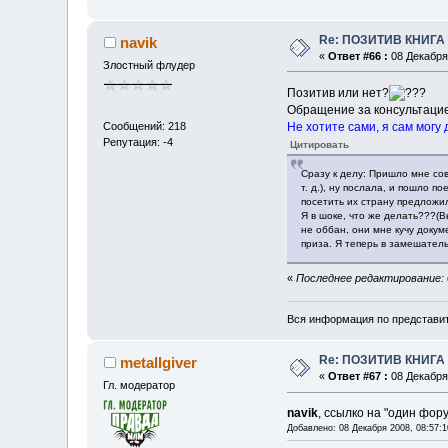
Re: ПОЗИТИВ КНИГ
navik
«
Ответ #66 :
08 Декабря 
Злостный флудер
Позитив или нет?
Обращение за консультаци
Не хотите сами, я сам могу
Сообщений: 218
Репутация: -4
Цитировать
Сразу к делу: Пришло мне со
т. д.), ну послала, и пошло п
посетить их страну предложил
Я в шоке, что же делать???(В
не оббан, они мне кучу докум
приза. Я теперь в замешатель
«
Последнее редактирование: 08
Вся информация по представит
Re: ПОЗИТИВ КНИГ
metallgiver
«
Ответ #67 :
08 Декабря 
Гл. модератор
navik
, ссылко на "один фор
Добавлено: 08 Декабря 2008, 08:57:1