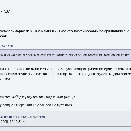
- 7,37
русах примерно 95%, а учитывая низкую стоимость коробки по сравнению с MS
оров.
, 20:45:52
ны и их хорошо поддерживают и стоят намного дешевле чем пакет и ИП в основном сидят н
живают"? У нас ни одна серьезная обслуживающая фирма не будет связываться
новлению релиза и отчетов 1 раз в квартал - то сойдут и студенты. Для бо
ляются.
IAM
<или найду дорогу или проложу ее сам (лат.)>
ву обидно." (Верещагин "Белое солнце пустыни")
А ХОРОШЕГО НАСТРОЕНИЯ
2008, 12:12:31 »