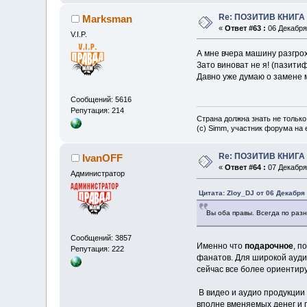
Re: ПОЗИТИВ КНИГ
Marksman
«
Ответ #63 :
06 Декабря 
V.I.P.
А мне вчера машину разгр
Зато виноват не я! (пазит
Давно уже думаю о замене 
Сообщений: 5616
Репутация: 214
Страна должна знать не только
(c) Simm, участник форума на e
Re: ПОЗИТИВ КНИГ
IvanOFF
«
Ответ #64 :
07 Декабря 
Администратор
Цитата: Zloy_DJ от 06 Декабря 
Вы оба правы. Всегда по разн
Сообщений: 3857
Именно что
подарочное
, п
Репутация: 222
фанатов. Для широкой ауди
сейчас все более ориентиру
В видео и аудио продукции
вполне вменяемых денег и 