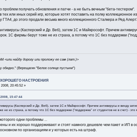
ез проблем получать обновления и патчи - а не быть вечным "бета-тестером".
 тех или иных серий игр, которые хотят поставить на полку коллекционное и
ку ГТА4, до этого продали весьма много коллекционного Сталкера и Ред Алерт3
нтивирусы (Касперский и Др. Веб), затем 1С и Майкрософт. Причем антивиру
ерок. 1С фирмы берут тоже не из страха, а потому что 1С без поддержки ("под
IAM
<или найду дорогу или проложу ее сам (лат.)>
ву обидно." (Верещагин "Белое солнце пустыни")
А ХОРОШЕГО НАСТРОЕНИЯ
2008, 20:45:52 »
2008, 15:47:44
ивирусы (Касперский и Др. Веб), затем 1С и Майкрософт. Причем антивирусы и винду акти
е не из страха, а потому что 1С без поддержки ("поддержка" от студентов не в счет) - эт
которого одни проблемы ...
ены и их хорошо поддерживают и стоят намного дешевле чем пакет и ИП в ос
 основном по организациям и у которых есть на штраф.