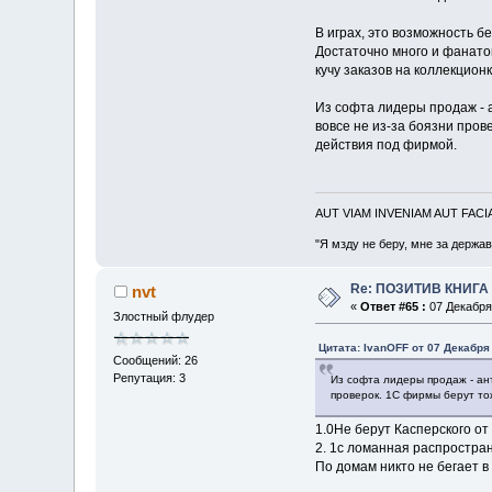
В играх, это возможность б
Достаточно много и фанатов
кучу заказов на коллекцион
Из софта лидеры продаж - а
вовсе не из-за боязни пров
действия под фирмой.
AUT VIAM INVENIAM AUT FAC
"Я мзду не беру, мне за держа
Re: ПОЗИТИВ КНИГ
nvt
«
Ответ #65 :
07 Декабря 
Злостный флудер
Цитата: IvanOFF от 07 Декабря 
Сообщений: 26
Репутация: 3
Из софта лидеры продаж - ант
проверок. 1С фирмы берут тож
1.0Не берут Касперского от 
2. 1с ломанная распростран
По домам никто не бегает в