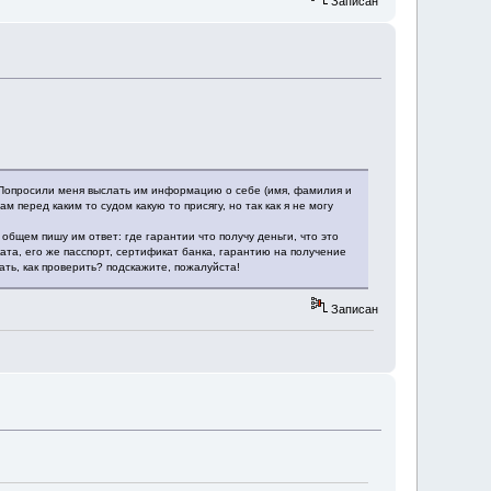
Записан
. Попросили меня выслать им информацию о себе (имя, фамилия и
м перед каким то судом какую то присягу, но так как я не могу
 общем пишу им ответ: где гарантии что получу деньги, что это
ата, его же пасспорт, сертификат банка, гарантию на получение
ать, как проверить? подскажите, пожалуйста!
Записан