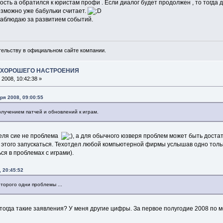
гость а обратился к юристам профи . Если диалог будет продолжен , то тогд
озможно уже бабульки считает.
аблюдаю за развитием событий.
ельству в официальном сайте компании.
А ХОРОШЕГО НАСТРОЕНИЯ
2008, 10:42:38 »
бря 2008, 09:00:55
олучением патчей и обновлений к играм.
теля сие не проблема
, а для обычного юзверя проблем может быть доста
 этого запускаться. Техотдел любой компьютерной фирмы услышав одно тольк
я в проблемах с играми).
, 20:45:52
оторого одни проблемы ...
тогда такие заявления? У меня другие цифры. За первое полугодие 2008 по 