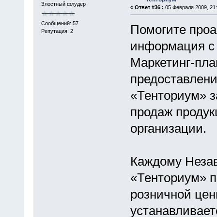
Злостный флудер
«
Ответ #36 :
05 Февраля 2009, 21:
Сообщений: 57
Помогите проа
Репутация: 2
информация с
Маркетинг-план
предоставлен
«Тенториум» з
продаж продук
организации.
Каждому Неза
«Тенториум» п
розничной цен
устанавливает