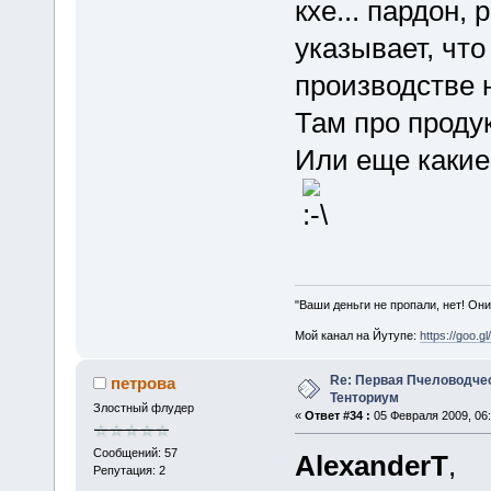
кхе... пардон, 
указывает, чт
производстве 
Там про продук
Или еще какие
"Ваши деньги не пропали, нет! Они
Мой канал на Йутупе:
https://goo.g
Re: Первая Пчеловодче
петрова
Тенториум
Злостный флудер
«
Ответ #34 :
05 Февраля 2009, 06:
Сообщений: 57
AlexanderT
,
Репутация: 2