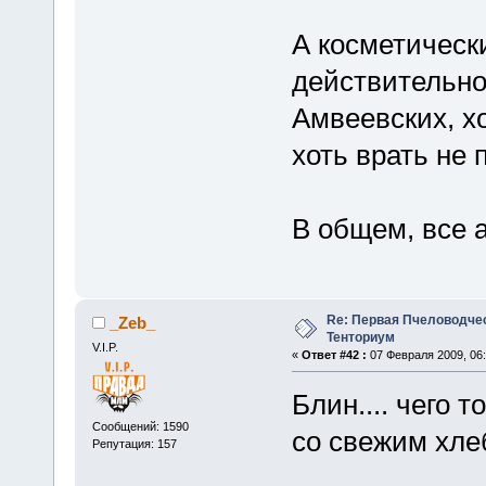
А косметически
действительно
Амвеевских, х
хоть врать не 
В общем, все 
Re: Первая Пчеловодче
_Zeb_
Тенториум
V.I.P.
«
Ответ #42 :
07 Февраля 2009, 06:
Блин.... чего 
Сообщений: 1590
со свежим хлеб
Репутация: 157