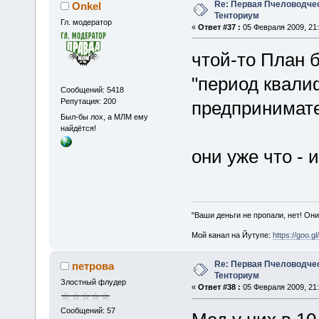
Re: Первая Пчеловодче
Onkel
Тенториум
Гл. модератор
«
Ответ #37 :
05 Февраля 2009, 21:
чтой-то План 
"период квали
Сообщений: 5418
Репутация: 200
предпринимат
Был-бы лох, а МЛМ ему
найдётся!
они уже что - 
"Ваши деньги не пропали, нет! Они
Мой канал на Йутупе:
https://goo.g
Re: Первая Пчеловодче
петрова
Тенториум
Злостный флудер
«
Ответ #38 :
05 Февраля 2009, 21:
Сообщений: 57