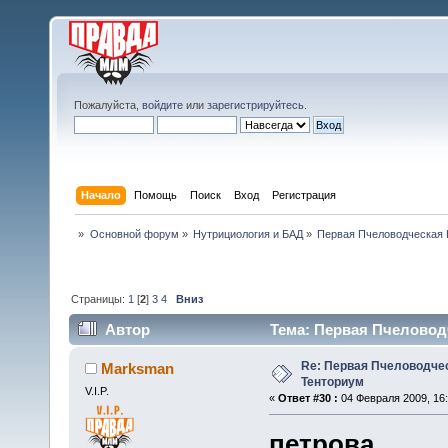
Пожалуйста,
войдите
или
зарегистрируйтесь
.
Начало
Помощь
Поиск
Вход
Регистрация
»
Основной форум
»
Нутрициология и БАД
»
Первая Пчеловодческая 
Страницы:
1
[
2
]
3
4
Вниз
Автор
Тема: Первая Пчеловодч
Re: Первая Пчеловодче
Marksman
Тенториум
V.I.P.
«
Ответ #30 :
04 Февраля 2009, 16:
петрова