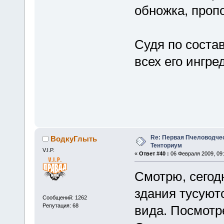
обножка, проп
Судя по состав
всех его ингре
Re: Первая Пчеловодче
ВодкуГлыть
Тенториум
V.I.P.
«
Ответ #40 :
06 Февраля 2009, 09:
Смотрю, сегод
здания тусуют
Сообщений: 1262
Репутация: 68
вида. Посмотр