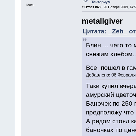
Тенториум
Гость
«
Ответ #48 :
20 Ноября 2009, 14:5
metallgiver
Цитата: _Zeb_ от
Блин.... чего то
свежим хлебом..
Все, пошел в га
Добавлено: 06 Февраля 
Таки купил вчер
амурский цветоч
Баночек по 250 
предположу что 
А рядом стоял к
баночках по цен