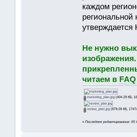
каждом регион
региональной 
утверждается
Не нужно вы
изображения.
прикрепленны
читаем в
FAQ
marketing_plan.jpg
(404.29 КБ, 1
review_plan.jpg
(879.09 КБ, 1747
«
Последнее редактирование: 05 Ф