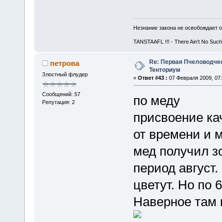
Незнание закона не освобождает о
TANSTAAFL !!! - There Ain't No Such
Re: Первая Пчеловодче
петрова
Тенториум
Злостный флудер
«
Ответ #43 :
07 Февраля 2009, 07:
Сообщений: 57
по меду
Репутация: 2
присвоение ка
от времени и 
мед получил з
период август
цветут. Но по 
Наверное там 