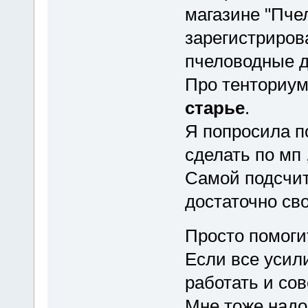
магазине "Пче
зарегистриров
пчеловодные д
Про тенториум 
старье
.
Я попросила п
сделать по мп 
Самой подсчит
достаточно св
Просто помог
Если все усил
работать и сов
Мне тоже надо