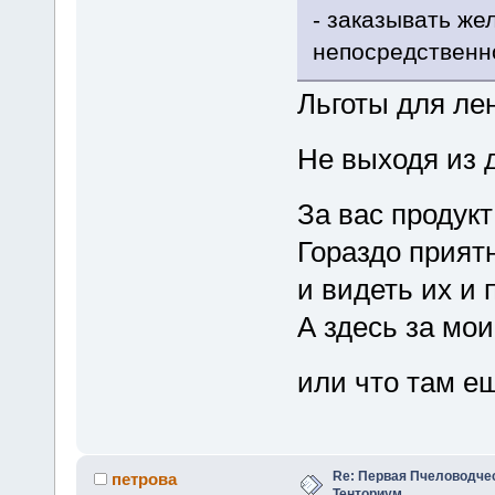
- заказывать же
непосредственн
Льготы для ле
Не выходя из
За вас продукт
Гораздо прият
и видеть их и 
А здесь за мои
или что там е
Re: Первая Пчеловодче
петрова
Тенториум