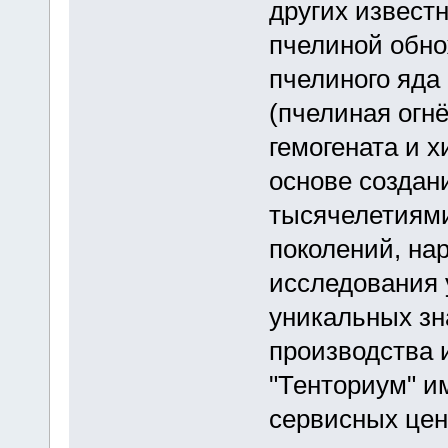
других извест
пчелиной обнож
пчелиного яда 
(пчелиная огнё
гемогената и х
основе создан
тысячелетиям
поколений, на
исследования 
уникальных зн
производства и
"Тенториум" и
сервисных цен