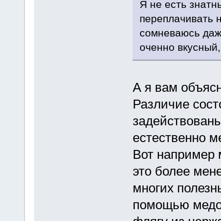
Я не есть знатн
переплачивать н
сомневаюсь даж
оченно вкусный,
А я вам объяс
Различие сост
задействованы
естественно м
Вот например м
это более мен
многих полезны
помощью медог