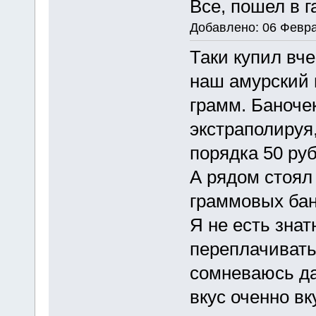
Все, пошел в г
Добавлено: 06 Февра
Таки купил вче
наш амурский 
грамм. Баночек
экстраполируя
порядка 50 руб
А рядом стоял
граммовых бано
Я не есть знат
переплачивать 
сомневаюсь да
вкус оченно вк